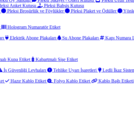
eksi Oy Sandığı
Pleksi Şikayet - Öneri Kutusu
Pleksi Ürün Teşh
leksi Anket Kutusu
Pleksi Bahşiş Kutusu
r
Pleksi Broşürlük ve Föylükler
Pleksi Plaket ve Ödüller
Yönle
t
Hologram Numaratör Etiket
arı
Elektrik Abone Plakaları
Su Abone Plakaları
Kapı Numara L
alı Kupa Etiket
Kabartmalı Şişe Etiket
İş Güvenliği Levhaları
Tehlike Uyarı İşaretleri
Ledli İkaz Sistem
ket
Hazır Kablo Etiket
Folyo Kablo Etiket
Kablo Bağı Etiketi