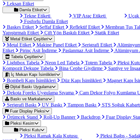
Leksan Etiket
Damla Etiket
Tekne Etiketi
VIP Araç Etiketi
Uçak 
Fosforlu Damla Etiket
Baskes Etiket
Şeffaf Etiket
Reflektif Etiket
Membran Tuş Ta
Yapıştırmalı Etiket
Çift Yön Baskılı Etiket
Statik Etiket
Metal Etiket Çeşitleri
Metal Etiket
Makine Panel Etiket
Serigrafi Etiket
Alüminyum
Etiket
Pirinç Asit İndirme
Paslanmaz Asit İndirme
Alüminyum A
Tabela Çeşitleri
Lightbox Tabela
Neon Led Tabela
Totem Tabela
Pleksi Kut
Kompozit Dekupe Tabela
Bina Cephe Giydirme
Şantiye ve İnşaa
İç Mekan Kapı İsimlikleri
Bombeli Kapı İsimlikleri
Düz Kapı İsimlikleri
Magnet Kapı İsi
Dijital Baskı Uygulama
Dekota Foreks Uygulama Sıvama
Cam Dekor Folyo Kumlama 
Baskı ve Markalama
Serigrafi Baskı
UV Baskı
Tampon Baskı
STS Soğuk Kabart
Fuar Display Pleksi
Örümcek Stand
Roll-Up Banner
Backdrop
Fuar Display St
Pleksi Kesim
Pleksi Kutu
Pleksi Ramak Kala Kutusu
Pleksi Bağış - Sad