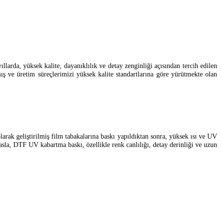
arda, yüksek kalite, dayanıklılık ve detay zenginliği açısından tercih edilen
mış ve üretim süreçlerimizi yüksek kalite standartlarına göre yürütmekte olan
rak geliştirilmiş film tabakalarına baskı yapıldıktan sonra, yüksek ısı ve UV
ıyasla, DTF UV kabartma baskı, özellikle renk canlılığı, detay derinliği ve uzun