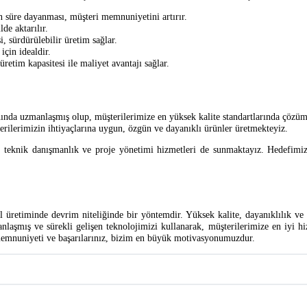
 süre dayanması, müşteri memnuniyetini artırır.
de aktarılır.
 sürdürülebilir üretim sağlar.
için idealdir.
etim kapasitesi ile maliyet avantajı sağlar.
da uzmanlaşmış olup, müşterilerimize en yüksek kalite standartlarında çözümler
rilerimizin ihtiyaçlarına uygun, özgün ve dayanıklı ürünler üretmekteyiz.
a, teknik danışmanlık ve proje yönetimi hizmetleri de sunmaktayız. Hedefimiz,
etiminde devrim niteliğinde bir yöntemdir. Yüksek kalite, dayanıklılık ve çe
aşmış ve sürekli gelişen teknolojimizi kullanarak, müşterilerimize en iyi hi
in memnuniyeti ve başarılarınız, bizim en büyük motivasyonumuzdur.