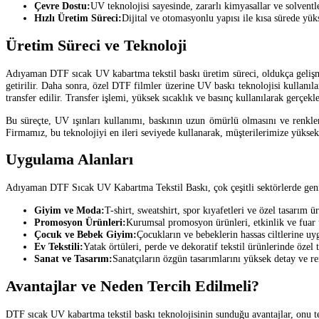
Çevre Dostu:
UV teknolojisi sayesinde, zararlı kimyasallar ve solventl
Hızlı Üretim Süreci:
Dijital ve otomasyonlu yapısı ile kısa sürede yüks
Üretim Süreci ve Teknoloji
Adıyaman DTF sıcak UV kabartma tekstil baskı üretim süreci, oldukça gelişmiş
getirilir. Daha sonra, özel DTF filmler üzerine UV baskı teknolojisi kullanıla
transfer edilir. Transfer işlemi, yüksek sıcaklık ve basınç kullanılarak gerçekleş
Bu süreçte, UV ışınları kullanımı, baskının uzun ömürlü olmasını ve renkleri
Firmamız, bu teknolojiyi en ileri seviyede kullanarak, müşterilerimize yüksek 
Uygulama Alanları
Adıyaman DTF Sıcak UV Kabartma Tekstil Baskı, çok çeşitli sektörlerde geniş 
Giyim ve Moda:
T-shirt, sweatshirt, spor kıyafetleri ve özel tasarım ü
Promosyon Ürünleri:
Kurumsal promosyon ürünleri, etkinlik ve fuar ür
Çocuk ve Bebek Giyim:
Çocukların ve bebeklerin hassas ciltlerine uygu
Ev Tekstili:
Yatak örtüleri, perde ve dekoratif tekstil ürünlerinde özel 
Sanat ve Tasarım:
Sanatçıların özgün tasarımlarını yüksek detay ve re
Avantajlar ve Neden Tercih Edilmeli?
DTF sıcak UV kabartma tekstil baskı teknolojisinin sunduğu avantajlar, onu te