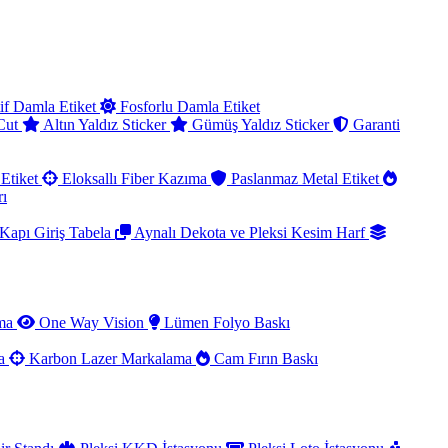
if Damla Etiket
Fosforlu Damla Etiket
 Cut
Altın Yaldız Sticker
Gümüş Yaldız Sticker
Garanti
Etiket
Eloksallı Fiber Kazıma
Paslanmaz Metal Etiket
rı
Kapı Giriş Tabela
Aynalı Dekota ve Pleksi Kesim Harf
ama
One Way Vision
Lümen Folyo Baskı
ma
Karbon Lazer Markalama
Cam Fırın Baskı