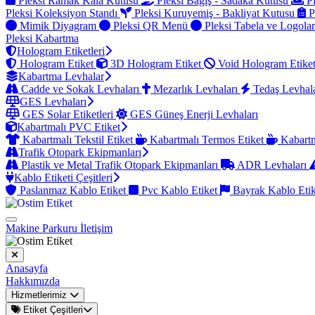
Pleksi Ramak Kala Kutusu
Pleksi Bağış - Sadaka Kutusu
Pl
Pleksi Koleksiyon Standı
Pleksi Kuruyemiş - Bakliyat Kutusu
P
Mimik Diyagram
Pleksi QR Menü
Pleksi Tabela ve Logola
Pleksi Kabartma
Hologram Etiketleri
Hologram Etiket
3D Hologram Etiket
Void Hologram Etike
Kabartma Levhalar
Cadde ve Sokak Levhaları
Mezarlık Levhaları
Tedaş Levhal
GES Levhaları
GES Solar Etiketleri
GES Güneş Enerji Levhaları
Kabartmalı PVC Etiket
Kabartmalı Tekstil Etiket
Kabartmalı Termos Etiket
Kabartm
Trafik Otopark Ekipmanları
Plastik ve Metal Trafik Otopark Ekipmanları
ADR Levhaları
Kablo Etiketi Çeşitleri
Paslanmaz Kablo Etiket
Pvc Kablo Etiket
Bayrak Kablo Eti
Makine Parkuru
İletişim
Anasayfa
Hakkımızda
Hizmetlerimiz
Etiket Çeşitleri