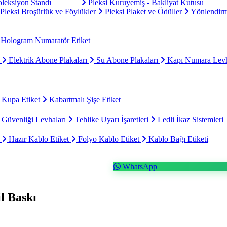
oleksiyon Standı
Pleksi Kuruyemiş - Bakliyat Kutusu
Pleksi Broşürlük ve Föylükler
Pleksi Plaket ve Ödüller
Yönlendirm
Hologram Numaratör Etiket
ı
Elektrik Abone Plakaları
Su Abone Plakaları
Kapı Numara Levh
 Kupa Etiket
Kabartmalı Şişe Etiket
 Güvenliği Levhaları
Tehlike Uyarı İşaretleri
Ledli İkaz Sistemleri
t
Hazır Kablo Etiket
Folyo Kablo Etiket
Kablo Bağı Etiketi
WhatsApp
l Baskı