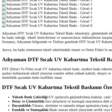
Adıyaman DTF Sıcak UV Kabartma Tekstil Baskı teknolojisi, günümüzde tekstil 
bu baskı tekniği, tekstil üreticilerinin ve tasarımcıların beklentilerini ka
firmamız, Adıyaman bölgesinde ve Türkiye genelinde DTF Sıcak UV Kabartm
Ayrıca, bu baskı yönteminin tekstil sektöründeki önemi ve Ostim Etiket’in su
Adıyaman DTF Sıcak UV Kabartma Tekstil Ba
DTF (Direct To Film) sıcak UV kabartma tekstil baskı, modern baskı teknoloji
ışınları kullanılarak tekstil yüzeyine transfer edilen yüksek kaliteli, detaylı
ömürlülük açısından üstün özellikler sunar.
DTF Sıcak UV Kabartma Tekstil Baskının Özel
Yüksek Renk Çekiciliği:
UV ışınlarıyla güçlendirilmiş baskılar, canlı
Detay ve Çözünürlük:
İnce detayların ve karmaşık tasarımların dahi
Dayanıklılık:
Yıkama, sürtünme ve zamanla oluşan aşınmalara karşı yü
Esneklik ve Yumuşaklık:
Baskı sonrası tekstil yüzeyinde sertlik veya