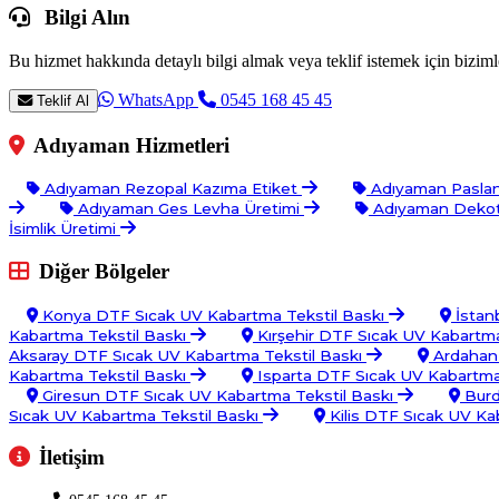
Bilgi Alın
Bu hizmet hakkında detaylı bilgi almak veya teklif istemek için bizimle
WhatsApp
0545 168 45 45
Teklif Al
Adıyaman Hizmetleri
Adıyaman Rezopal Kazıma Etiket
Adıyaman Paslan
Adıyaman Ges Levha Üretimi
Adıyaman Dekot
İsimlik Üretimi
Diğer Bölgeler
Konya DTF Sıcak UV Kabartma Tekstil Baskı
İstan
Kabartma Tekstil Baskı
Kırşehir DTF Sıcak UV Kabartma
Aksaray DTF Sıcak UV Kabartma Tekstil Baskı
Ardahan 
Kabartma Tekstil Baskı
Isparta DTF Sıcak UV Kabartma
Giresun DTF Sıcak UV Kabartma Tekstil Baskı
Burd
Sıcak UV Kabartma Tekstil Baskı
Kilis DTF Sıcak UV Ka
İletişim