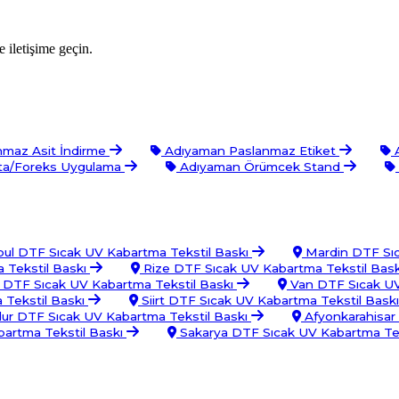
 iletişime geçin.
maz Asit İndirme
Adıyaman Paslanmaz Etiket
A
a/Foreks Uygulama
Adıyaman Örümcek Stand
bul DTF Sıcak UV Kabartma Tekstil Baskı
Mardin DTF Sıc
 Tekstil Baskı
Rize DTF Sıcak UV Kabartma Tekstil Bas
DTF Sıcak UV Kabartma Tekstil Baskı
Van DTF Sıcak UV
 Tekstil Baskı
Siirt DTF Sıcak UV Kabartma Tekstil Bask
ur DTF Sıcak UV Kabartma Tekstil Baskı
Afyonkarahisar
bartma Tekstil Baskı
Sakarya DTF Sıcak UV Kabartma Tek