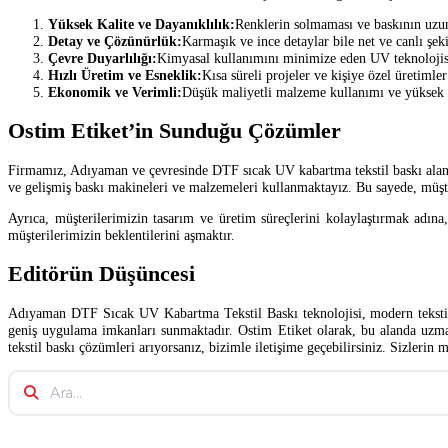
Yüksek Kalite ve Dayanıklılık:
Renklerin solmaması ve baskının uzun
Detay ve Çözünürlük:
Karmaşık ve ince detaylar bile net ve canlı şekil
Çevre Duyarlılığı:
Kimyasal kullanımını minimize eden UV teknolojisi,
Hızlı Üretim ve Esneklik:
Kısa süreli projeler ve kişiye özel üretimler 
Ekonomik ve Verimli:
Düşük maliyetli malzeme kullanımı ve yüksek ür
Ostim Etiket’in Sunduğu Çözümler
Firmamız, Adıyaman ve çevresinde DTF sıcak UV kabartma tekstil baskı alanın
ve gelişmiş baskı makineleri ve malzemeleri kullanmaktayız. Bu sayede, müşte
Ayrıca, müşterilerimizin tasarım ve üretim süreçlerini kolaylaştırmak adın
müşterilerimizin beklentilerini aşmaktır.
Editörün Düşüncesi
Adıyaman DTF Sıcak UV Kabartma Tekstil Baskı teknolojisi, modern tekstil ür
geniş uygulama imkanları sunmaktadır. Ostim Etiket olarak, bu alanda uzmanl
tekstil baskı çözümleri arıyorsanız, bizimle iletişime geçebilirsiniz. Sizler