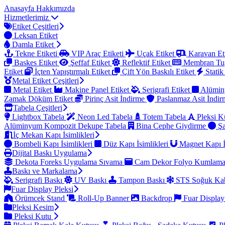
Anasayfa
Hakkımızda
Hizmetlerimiz
Etiket Çeşitleri
Leksan Etiket
Damla Etiket
Tekne Etiketi
VIP Araç Etiketi
Uçak Etiket
Karavan Et
Baskes Etiket
Şeffaf Etiket
Reflektif Etiket
Membran Tu
Etiket
İçten Yapıştırmalı Etiket
Çift Yön Baskılı Etiket
Statik
Metal Etiket Çeşitleri
Metal Etiket
Makine Panel Etiket
Serigrafi Etiket
Alümin
Zamak Döküm Etiket
Pirinç Asit İndirme
Paslanmaz Asit İndi
Tabela Çeşitleri
Lightbox Tabela
Neon Led Tabela
Totem Tabela
Pleksi K
Alüminyum Kompozit Dekupe Tabela
Bina Cephe Giydirme
Şa
İç Mekan Kapı İsimlikleri
Bombeli Kapı İsimlikleri
Düz Kapı İsimlikleri
Magnet Kapı İ
Dijital Baskı Uygulama
Dekota Foreks Uygulama Sıvama
Cam Dekor Folyo Kumlam
Baskı ve Markalama
Serigrafi Baskı
UV Baskı
Tampon Baskı
STS Soğuk Kab
Fuar Display Pleksi
Örümcek Stand
Roll-Up Banner
Backdrop
Fuar Display
Pleksi Kesim
Pleksi Kutu