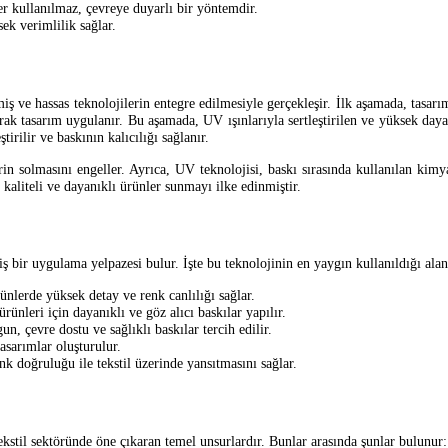
er kullanılmaz, çevreye duyarlı bir yöntemdir.
ek verimlilik sağlar.
 ve hassas teknolojilerin entegre edilmesiyle gerçekleşir. İlk aşamada, tasarı
rak tasarım uygulanır. Bu aşamada, UV ışınlarıyla sertleştirilen ve yüksek daya
tirilir ve baskının kalıcılığı sağlanır.
n solmasını engeller. Ayrıca, UV teknolojisi, baskı sırasında kullanılan kimyas
kaliteli ve dayanıklı ürünler sunmayı ilke edinmiştir.
bir uygulama yelpazesi bulur. İşte bu teknolojinin en yaygın kullanıldığı alan
rünlerde yüksek detay ve renk canlılığı sağlar.
ünleri için dayanıklı ve göz alıcı baskılar yapılır.
n, çevre dostu ve sağlıklı baskılar tercih edilir.
tasarımlar oluşturulur.
nk doğruluğu ile tekstil üzerinde yansıtmasını sağlar.
kstil sektöründe öne çıkaran temel unsurlardır. Bunlar arasında şunlar bulunur: