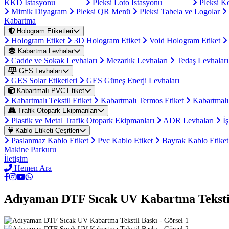
KKD İstasyonu
Pleksi Loto İstasyonu
Pleksi K
Mimik Diyagram
Pleksi QR Menü
Pleksi Tabela ve Logolar
Kabartma
Hologram Etiketleri
Hologram Etiket
3D Hologram Etiket
Void Hologram Etiket
Kabartma Levhalar
Cadde ve Sokak Levhaları
Mezarlık Levhaları
Tedaş Levhalar
GES Levhaları
GES Solar Etiketleri
GES Güneş Enerji Levhaları
Kabartmalı PVC Etiket
Kabartmalı Tekstil Etiket
Kabartmalı Termos Etiket
Kabartmalı
Trafik Otopark Ekipmanları
Plastik ve Metal Trafik Otopark Ekipmanları
ADR Levhaları
İş
Kablo Etiketi Çeşitleri
Paslanmaz Kablo Etiket
Pvc Kablo Etiket
Bayrak Kablo Etike
Makine Parkuru
İletişim
Hemen Ara
Adıyaman DTF Sıcak UV Kabartma Teksti