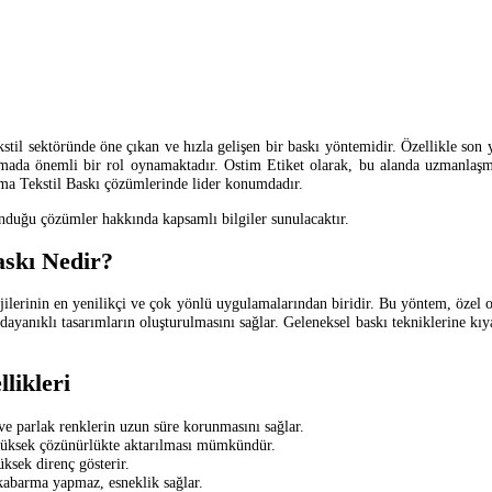
sektöründe öne çıkan ve hızla gelişen bir baskı yöntemidir. Özellikle son yıll
rşılamada önemli bir rol oynamaktadır. Ostim Etiket olarak, bu alanda uzmanlaş
a Tekstil Baskı çözümlerinde lider konumdadır.
nduğu çözümler hakkında kapsamlı bilgiler sunulacaktır.
skı Nedir?
lerinin en yenilikçi ve çok yönlü uygulamalarından biridir. Bu yöntem, özel ola
 ve dayanıklı tasarımların oluşturulmasını sağlar. Geleneksel baskı tekniklerine k
likleri
 ve parlak renklerin uzun süre korunmasını sağlar.
 yüksek çözünürlükte aktarılması mümkündür.
ksek direnç gösterir.
 kabarma yapmaz, esneklik sağlar.