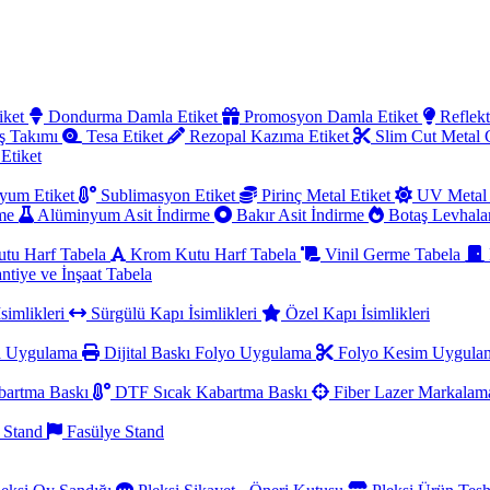
iket
Dondurma Damla Etiket
Promosyon Damla Etiket
Reflekt
ş Takımı
Tesa Etiket
Rezopal Kazıma Etiket
Slim Cut Metal
 Etiket
yum Etiket
Sublimasyon Etiket
Pirinç Metal Etiket
UV Metal 
rme
Alüminyum Asit İndirme
Bakır Asit İndirme
Botaş Levhala
utu Harf Tabela
Krom Kutu Harf Tabela
Vinil Germe Tabela
ntiye ve İnşaat Tabela
simlikleri
Sürgülü Kapı İsimlikleri
Özel Kapı İsimlikleri
a Uygulama
Dijital Baskı Folyo Uygulama
Folyo Kesim Uygul
artma Baskı
DTF Sıcak Kabartma Baskı
Fiber Lazer Markala
 Stand
Fasülye Stand