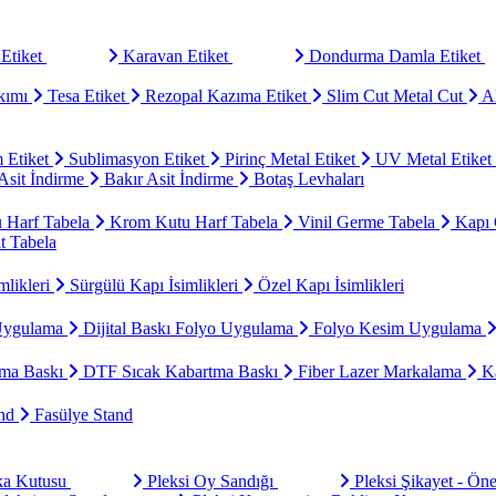
Etiket
Karavan Etiket
Dondurma Damla Etiket
kımı
Tesa Etiket
Rezopal Kazıma Etiket
Slim Cut Metal Cut
Al
 Etiket
Sublimasyon Etiket
Pirinç Metal Etiket
UV Metal Etiket
sit İndirme
Bakır Asit İndirme
Botaş Levhaları
u Harf Tabela
Krom Kutu Harf Tabela
Vinil Germe Tabela
Kapı 
t Tabela
mlikleri
Sürgülü Kapı İsimlikleri
Özel Kapı İsimlikleri
Uygulama
Dijital Baskı Folyo Uygulama
Folyo Kesim Uygulama
ma Baskı
DTF Sıcak Kabartma Baskı
Fiber Lazer Markalama
Ka
and
Fasülye Stand
aka Kutusu
Pleksi Oy Sandığı
Pleksi Şikayet - Ön