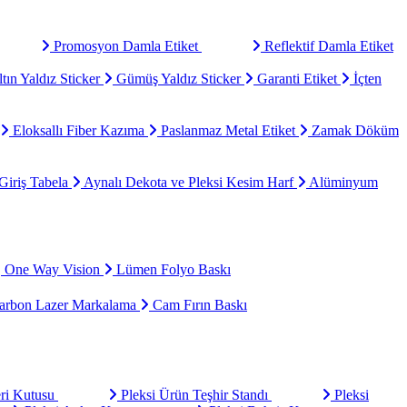
Promosyon Damla Etiket
Reflektif Damla Etiket
tın Yaldız Sticker
Gümüş Yaldız Sticker
Garanti Etiket
İçten
Eloksallı Fiber Kazıma
Paslanmaz Metal Etiket
Zamak Döküm
Giriş Tabela
Aynalı Dekota ve Pleksi Kesim Harf
Alüminyum
One Way Vision
Lümen Folyo Baskı
rbon Lazer Markalama
Cam Fırın Baskı
eri Kutusu
Pleksi Ürün Teşhir Standı
Pleksi