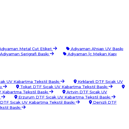
dıyaman Metal Cut Etiket
Adıyaman Ahşap UV Baskı
Adıyaman Serigrafi Baskı
Adıyaman İç Mekan Kapı
ak UV Kabartma Tekstil Baskı
Kırklareli DTF Sıcak UV
kı
Tokat DTF Sıcak UV Kabartma Tekstil Baskı
 Kabartma Tekstil Baskı
Artvin DTF Sıcak UV
ı
Erzurum DTF Sıcak UV Kabartma Tekstil Baskı
 DTF Sıcak UV Kabartma Tekstil Baskı
Denizli DTF
stil Baskı