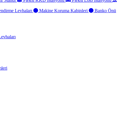
ir Standı
Pleksi KKD İstasyonu
Pleksi Loto İstasyonu
ndirme Levhaları
Makine Koruma Kabinleri
Banko Önü
evhaları
leri