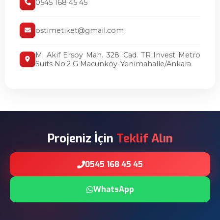
0545 168 45 45
ostimetiket@gmail.com
M. Akif Ersoy Mah. 328. Cad. TR Invest Metro
Suits No:2 G Macunköy-Yenimahalle/Ankara
Projeniz İçin
Teklif Alın
0545 168 45 45
WhatsApp