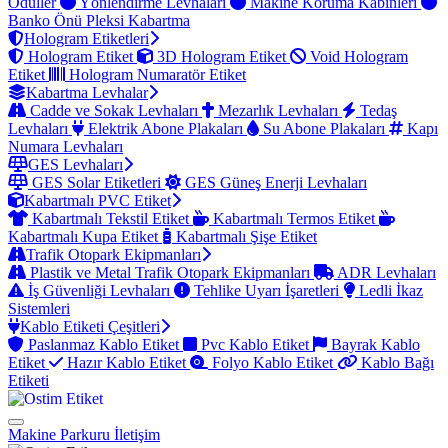
Ödüller
Yönlendirme Levhaları
Makine Koruma Kabinleri
Banko Önü Pleksi Kabartma
Hologram Etiketleri
Hologram Etiket
3D Hologram Etiket
Void Hologram
Etiket
Hologram Numaratör Etiket
Kabartma Levhalar
Cadde ve Sokak Levhaları
Mezarlık Levhaları
Tedaş
Levhaları
Elektrik Abone Plakaları
Su Abone Plakaları
Kapı
Numara Levhaları
GES Levhaları
GES Solar Etiketleri
GES Güneş Enerji Levhaları
Kabartmalı PVC Etiket
Kabartmalı Tekstil Etiket
Kabartmalı Termos Etiket
Kabartmalı Kupa Etiket
Kabartmalı Şişe Etiket
Trafik Otopark Ekipmanları
Plastik ve Metal Trafik Otopark Ekipmanları
ADR Levhaları
İş Güvenliği Levhaları
Tehlike Uyarı İşaretleri
Ledli İkaz
Sistemleri
Kablo Etiketi Çeşitleri
Paslanmaz Kablo Etiket
Pvc Kablo Etiket
Bayrak Kablo
Etiket
Hazır Kablo Etiket
Folyo Kablo Etiket
Kablo Bağı
Etiketi
Makine Parkuru
İletişim