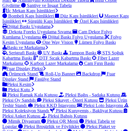
Harf
Alüminyum Kompozit Dekupe Tabela
Bina Cephe
Giydirme
Şantiye ve İnşaat Tabela
İç Mekan Kapı İsimlikleri
Bombeli Kapı İsimlikleri
Düz Kapı İsimlikleri
Magnet Kapı
İsimlikleri
Sürgülü Kapı İsimlikleri
Özel Kapı İsimlikleri
Dijital Baskı Uygulama
Dekota Foreks Uygulama Sıvama
Cam Dekor Folyo
Kumlama Uygulama
Dijital Baskı Folyo Uygulama
Folyo
Kesim Uygulama
One Way Vision
Lümen Folyo Baskı
Baskı ve Markalama
Serigrafi Baskı
UV Baskı
Tampon Baskı
STS Soğuk
Kabartma Baskı
DTF Sıcak Kabartma Baskı
Fiber Lazer
Markalama
Karbon Lazer Markalama
Cam Fırın Baskı
Fuar Display Pleksi
Örümcek Stand
Roll-Up Banner
Backdrop
Fuar
Display Stand
Fasülye Stand
Pleksi Kesim
Pleksi Kutu
Pleksi Ramak Kala Kutusu
Pleksi Bağış - Sadaka Kutusu
Pleksi Oy Sandığı
Pleksi Şikayet - Öneri Kutusu
Pleksi Ürün
Teşhir Standı
Pleksi KKD İstasyonu
Pleksi Loto İstasyonu
Pleksi Koleksiyon Standı
Pleksi Kuruyemiş - Bakliyat Kutusu
Pleksi Anket Kutusu
Pleksi Bahşiş Kutusu
Mimik Diyagram
Pleksi QR Menü
Pleksi Tabela ve
Logolar
Pleksi Broşürlük ve Föylükler
Pleksi Plaket ve