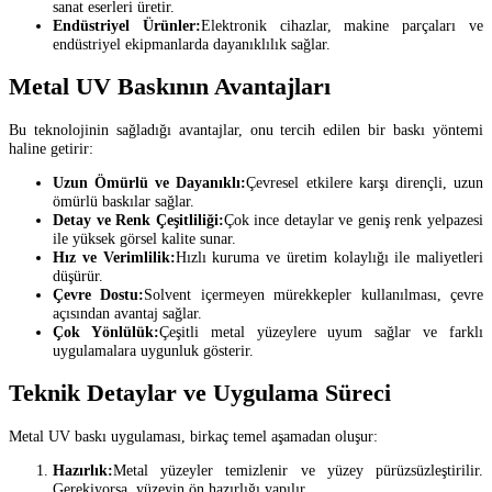
sanat eserleri üretir.
Endüstriyel Ürünler:
Elektronik cihazlar, makine parçaları ve
endüstriyel ekipmanlarda dayanıklılık sağlar.
Metal UV Baskının Avantajları
Bu teknolojinin sağladığı avantajlar, onu tercih edilen bir baskı yöntemi
haline getirir:
Uzun Ömürlü ve Dayanıklı:
Çevresel etkilere karşı dirençli, uzun
ömürlü baskılar sağlar.
Detay ve Renk Çeşitliliği:
Çok ince detaylar ve geniş renk yelpazesi
ile yüksek görsel kalite sunar.
Hız ve Verimlilik:
Hızlı kuruma ve üretim kolaylığı ile maliyetleri
düşürür.
Çevre Dostu:
Solvent içermeyen mürekkepler kullanılması, çevre
açısından avantaj sağlar.
Çok Yönlülük:
Çeşitli metal yüzeylere uyum sağlar ve farklı
uygulamalara uygunluk gösterir.
Teknik Detaylar ve Uygulama Süreci
Metal UV baskı uygulaması, birkaç temel aşamadan oluşur:
Hazırlık:
Metal yüzeyler temizlenir ve yüzey pürüzsüzleştirilir.
Gerekiyorsa, yüzeyin ön hazırlığı yapılır.