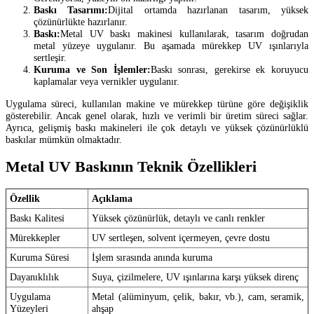
Baskı Tasarımı:
Dijital ortamda hazırlanan tasarım, yüksek
çözünürlükte hazırlanır.
Baskı:
Metal UV baskı makinesi kullanılarak, tasarım doğrudan
metal yüzeye uygulanır. Bu aşamada mürekkep UV ışınlarıyla
sertleşir.
Kuruma ve Son İşlemler:
Baskı sonrası, gerekirse ek koruyucu
kaplamalar veya vernikler uygulanır.
Uygulama süreci, kullanılan makine ve mürekkep türüne göre değişiklik
gösterebilir. Ancak genel olarak, hızlı ve verimli bir üretim süreci sağlar.
Ayrıca, gelişmiş baskı makineleri ile çok detaylı ve yüksek çözünürlüklü
baskılar mümkün olmaktadır.
Metal UV Baskının Teknik Özellikleri
Özellik
Açıklama
Baskı Kalitesi
Yüksek çözünürlük, detaylı ve canlı renkler
Mürekkepler
UV sertleşen, solvent içermeyen, çevre dostu
Kuruma Süresi
İşlem sırasında anında kuruma
Dayanıklılık
Suya, çizilmelere, UV ışınlarına karşı yüksek direnç
Uygulama
Metal (alüminyum, çelik, bakır, vb.), cam, seramik,
Yüzeyleri
ahşap