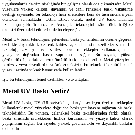
uygulamalarda devrim niteliğinde bir gelişme olarak öne çıkmaktadır. Metal
yüzeylere yüksek kaliteli, dayanıklı ve canlı renklerle baskı yapabilme
özelliği sayesinde, bu teknoloji hem üreticilere hem de tasarımcılara yeni
olanaklar sunmaktadır. Ostim Etiket olarak, metal UV baskı alanında
uzmanlaşmış bir firma olarak, Ayrıca, bu teknolojinin sürdürülebilirliği ve
endüstri üzerindeki etkilerini de inceleyeceğiz.
Metal UV baskı teknolojisi, geleneksel baskı yöntemlerinin ötesine geçerek,
özellikle dayanıklılık ve renk kalitesi açısından üstün özellikler sunar. Bu
teknoloji, UV ışınlarıyla sertleşen özel mürekkepler kullanarak, metal
yüzeylere doğrudan baskı yapılmasını sağlar. Bu sayede, yüksek
çözünürlüklü, parlak ve uzun ömürlü baskılar elde edilir. Metal yüzeylerin
pürüzsüz veya desenli olması fark etmeksizin, bu teknoloji her türlü metal
yüzey üzerinde yüksek hassasiyetle kullanılabilir.
İşte bu teknolojinin temel özellikleri ve avantajları:
Metal UV Baskı Nedir?
Metal UV baskı, UV (Ultraviyole) ışınlarıyla sertleşen özel mürekkepler
kullanılarak metal yüzeylere doğrudan baskı yapılmasını sağlayan bir baskı
teknolojisidir. Bu yöntem, geleneksel baskı tekniklerinden farklı olarak,
baskı sırasında mürekkebin hızlıca kurumasını ve yüzeye kalıcı olarak
yapışmasını sağlar. Bu sayede, yüksek çözünürlüklü ve dayanıklı baskılar
elde edilir.