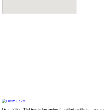
Ostim Etiket, Türkiye'nin her yerine tüm etiket çeşitlerinin tasarımını