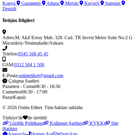
Konya
Gaziantep
Adana
Mersin
Kayseri
Samsun
Denizli
İletişim Bilgileri
Adres:
M. Akif Ersoy Mah. 328. Cad. TR Invest Metro Suits No:2 G
Macunköy-Yenimahalle/Ankara
Telefon:
0545 168 45 45
GSM:
0312 504 1 500
E-Posta:
ostimetiket@gmail.com
Çalışma Saatleri
Pazartesi - Cuma
08:30 - 18:30
Cumartesi
08:30 - 17:00
Pazar
Kapalı
© 2026
Ostim Etiket
. Tüm hakları saklıdır.
Türkiye'de
ile üretildi
Gizlilik Politikası
Kullanım Şartları
KVKK
Site
Haritası
Anasayfa
Hemen Ara
WhatsApp