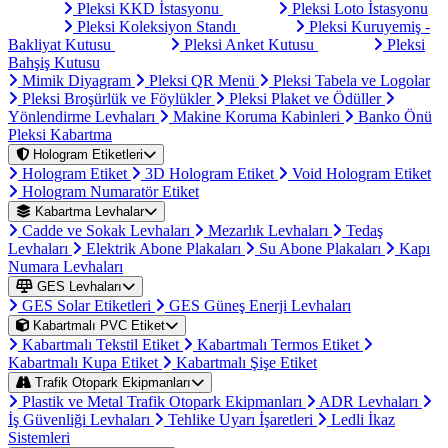
Pleksi KKD İstasyonu
Pleksi Loto İstasyonu
Pleksi Koleksiyon Standı
Pleksi Kuruyemiş -
Bakliyat Kutusu
Pleksi Anket Kutusu
Pleksi
Bahşiş Kutusu
Mimik Diyagram
Pleksi QR Menü
Pleksi Tabela ve Logolar
Pleksi Broşürlük ve Föylükler
Pleksi Plaket ve Ödüller
Yönlendirme Levhaları
Makine Koruma Kabinleri
Banko Önü
Pleksi Kabartma
Hologram Etiketleri
Hologram Etiket
3D Hologram Etiket
Void Hologram Etiket
Hologram Numaratör Etiket
Kabartma Levhalar
Cadde ve Sokak Levhaları
Mezarlık Levhaları
Tedaş
Levhaları
Elektrik Abone Plakaları
Su Abone Plakaları
Kapı
Numara Levhaları
GES Levhaları
GES Solar Etiketleri
GES Güneş Enerji Levhaları
Kabartmalı PVC Etiket
Kabartmalı Tekstil Etiket
Kabartmalı Termos Etiket
Kabartmalı Kupa Etiket
Kabartmalı Şişe Etiket
Trafik Otopark Ekipmanları
Plastik ve Metal Trafik Otopark Ekipmanları
ADR Levhaları
İş Güvenliği Levhaları
Tehlike Uyarı İşaretleri
Ledli İkaz
Sistemleri