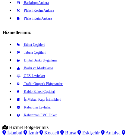
Backdrop Ankara
Pleksi Kesim Ankara
Pleksi Kutu Ankara
Hizmetlerimiz
Etiket Çeşitleri
Tabela Çeşitleri
Dijital Baskı Uygulama
Baskı ve Markalama
GES Levhaları
Trafik Otopark Ekipmanları
Kablo Etiketi Çeşitleri
İç Mekan Kapı İsimlikleri
Kabartma Levhalar
Kabartmalı PVC Etiket
Hizmet Bölgelerimiz
İstanbul
İzmir
Kocaeli
Bursa
Eskişehir
Antalya