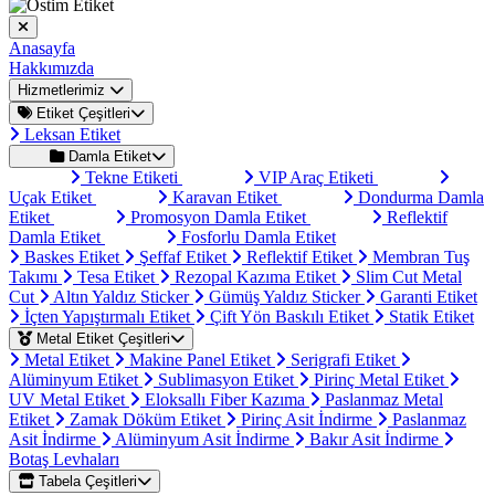
Anasayfa
Hakkımızda
Hizmetlerimiz
Etiket Çeşitleri
Leksan Etiket
Damla Etiket
Tekne Etiketi
VIP Araç Etiketi
Uçak Etiket
Karavan Etiket
Dondurma Damla
Etiket
Promosyon Damla Etiket
Reflektif
Damla Etiket
Fosforlu Damla Etiket
Baskes Etiket
Şeffaf Etiket
Reflektif Etiket
Membran Tuş
Takımı
Tesa Etiket
Rezopal Kazıma Etiket
Slim Cut Metal
Cut
Altın Yaldız Sticker
Gümüş Yaldız Sticker
Garanti Etiket
İçten Yapıştırmalı Etiket
Çift Yön Baskılı Etiket
Statik Etiket
Metal Etiket Çeşitleri
Metal Etiket
Makine Panel Etiket
Serigrafi Etiket
Alüminyum Etiket
Sublimasyon Etiket
Pirinç Metal Etiket
UV Metal Etiket
Eloksallı Fiber Kazıma
Paslanmaz Metal
Etiket
Zamak Döküm Etiket
Pirinç Asit İndirme
Paslanmaz
Asit İndirme
Alüminyum Asit İndirme
Bakır Asit İndirme
Botaş Levhaları
Tabela Çeşitleri