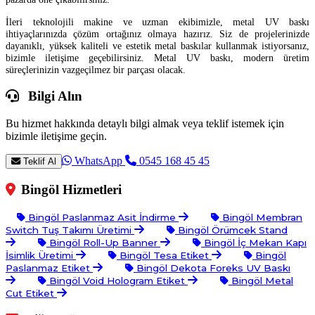
İleri teknolojili makine ve uzman ekibimizle, metal UV baskı
ihtiyaçlarınızda çözüm ortağınız olmaya hazırız. Siz de projelerinizde
dayanıklı, yüksek kaliteli ve estetik metal baskılar kullanmak istiyorsanız,
bizimle iletişime geçebilirsiniz. Metal UV baskı, modern üretim
süreçlerinizin vazgeçilmez bir parçası olacak.
Bilgi Alın
Bu hizmet hakkında detaylı bilgi almak veya teklif istemek için
bizimle iletişime geçin.
WhatsApp
0545 168 45 45
Teklif Al
Bingöl Hizmetleri
Bingöl Paslanmaz Asit İndirme
Bingöl Membran
Switch Tuş Takımı Üretimi
Bingöl Örümcek Stand
Bingöl Roll-Up Banner
Bingöl İç Mekan Kapı
İsimlik Üretimi
Bingöl Tesa Etiket
Bingöl
Paslanmaz Etiket
Bingöl Dekota Foreks UV Baskı
Bingöl Void Hologram Etiket
Bingöl Metal
Cut Etiket