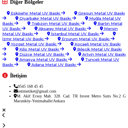
Diğer Bölgeler
Eskişehir Metal UV Baskı
Giresun Metal UV Baskı
Diyarbakır Metal UV Baskı
Muğla Metal UV
Baskı
Trabzon Metal UV Baskı
Bartın Metal
UV Baskı
Aksaray Metal UV Baskı
Mersin
Metal UV Baskı
İstanbul Metal UV Baskı
İzmir Metal UV Baskı
Erzurum Metal UV Baskı
Yozgat Metal UV Baskı
Kocaeli Metal UV Baskı
Kilis Metal UV Baskı
Bilecik Metal UV Baskı
Düzce Metal UV Baskı
Artvin Metal UV Baskı
Amasya Metal UV Baskı
Tunceli Metal UV
Baskı
Adana Metal UV Baskı
İletişim
0545 168 45 45
ostimetiket@gmail.com
M. Akif Ersoy Mah. 328. Cad. TR Invest Metro Suits No:2 G
Macunköy-Yenimahalle/Ankara