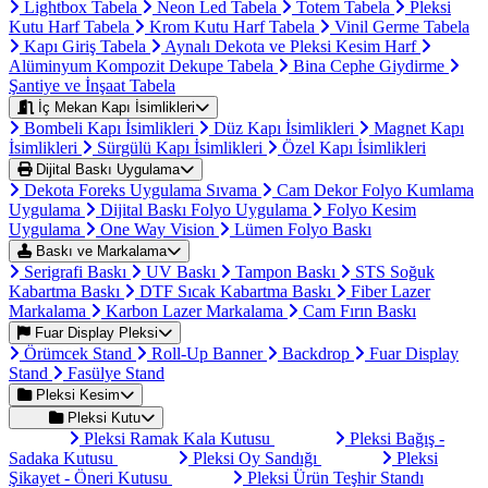
Lightbox Tabela
Neon Led Tabela
Totem Tabela
Pleksi
Kutu Harf Tabela
Krom Kutu Harf Tabela
Vinil Germe Tabela
Kapı Giriş Tabela
Aynalı Dekota ve Pleksi Kesim Harf
Alüminyum Kompozit Dekupe Tabela
Bina Cephe Giydirme
Şantiye ve İnşaat Tabela
İç Mekan Kapı İsimlikleri
Bombeli Kapı İsimlikleri
Düz Kapı İsimlikleri
Magnet Kapı
İsimlikleri
Sürgülü Kapı İsimlikleri
Özel Kapı İsimlikleri
Dijital Baskı Uygulama
Dekota Foreks Uygulama Sıvama
Cam Dekor Folyo Kumlama
Uygulama
Dijital Baskı Folyo Uygulama
Folyo Kesim
Uygulama
One Way Vision
Lümen Folyo Baskı
Baskı ve Markalama
Serigrafi Baskı
UV Baskı
Tampon Baskı
STS Soğuk
Kabartma Baskı
DTF Sıcak Kabartma Baskı
Fiber Lazer
Markalama
Karbon Lazer Markalama
Cam Fırın Baskı
Fuar Display Pleksi
Örümcek Stand
Roll-Up Banner
Backdrop
Fuar Display
Stand
Fasülye Stand
Pleksi Kesim
Pleksi Kutu
Pleksi Ramak Kala Kutusu
Pleksi Bağış -
Sadaka Kutusu
Pleksi Oy Sandığı
Pleksi
Şikayet - Öneri Kutusu
Pleksi Ürün Teşhir Standı