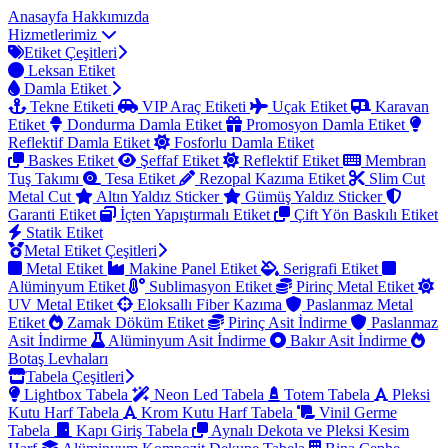
Anasayfa
Hakkımızda
Hizmetlerimiz
Etiket Çeşitleri
Leksan Etiket
Damla Etiket
Tekne Etiketi
VIP Araç Etiketi
Uçak Etiket
Karavan
Etiket
Dondurma Damla Etiket
Promosyon Damla Etiket
Reflektif Damla Etiket
Fosforlu Damla Etiket
Baskes Etiket
Şeffaf Etiket
Reflektif Etiket
Membran
Tuş Takımı
Tesa Etiket
Rezopal Kazıma Etiket
Slim Cut
Metal Cut
Altın Yaldız Sticker
Gümüş Yaldız Sticker
Garanti Etiket
İçten Yapıştırmalı Etiket
Çift Yön Baskılı Etiket
Statik Etiket
Metal Etiket Çeşitleri
Metal Etiket
Makine Panel Etiket
Serigrafi Etiket
Alüminyum Etiket
Sublimasyon Etiket
Pirinç Metal Etiket
UV Metal Etiket
Eloksallı Fiber Kazıma
Paslanmaz Metal
Etiket
Zamak Döküm Etiket
Pirinç Asit İndirme
Paslanmaz
Asit İndirme
Alüminyum Asit İndirme
Bakır Asit İndirme
Botaş Levhaları
Tabela Çeşitleri
Lightbox Tabela
Neon Led Tabela
Totem Tabela
Pleksi
Kutu Harf Tabela
Krom Kutu Harf Tabela
Vinil Germe
Tabela
Kapı Giriş Tabela
Aynalı Dekota ve Pleksi Kesim