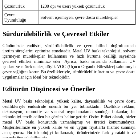
Çözünürlük
1200 dpi ve üzeri yüksek çözünürlük
Çevre
Solvent içermeyen, çevre dostu mürekkepler
Uyumluluğu
Sürdürülebilirlik ve Çevresel Etkiler
Günümüzde endüstri, sürdürülebilirlik ve çevre bilinci doğrultusunda
üretim süreçlerini optimize etmektedir. Metal UV baskı teknolojisi, solvent
içermeyen mürekkepler kullanması ve hızlı kuruma özelliği sayesinde
çevresel etkileri minimize eder. Ayrıca, baskı sırasında kullanılan UV
ışınları ve mürekkepler, düşük VOC (Uçucu Organik Bileşikler) salınımıyla
çevre sağlığını korur. Bu özellikleriyle, sürdürülebilir üretim ve çevre dostu
uygulamalar için ideal bir teknolojidir.
Editörün Düşüncesi ve Öneriler
Metal UV baskı teknolojisi, yüksek kalite, dayanıklılık ve çevre dostu
özellikleriyle endüstride önemli bir yer tutmaktadır. Özellikle reklam,
dekorasyon, otomotiv ve sanatsal uygulamalarda sunduğu imkanlar, bu
teknolojiyi tercih edilen bir çözüm haline getirir. Ostim Etiket olarak, bizler
metal UV baskı konusunda uzmanlaşmış ve üretici konumundayız.
Müşterilerimize en yüksek kalite ve en uygun fiyatlarla hizmet sunmayı
amaçlıyoruz. Bu teknolojiyi kullanarak, ürünlerinizde fark yaratabilir ve
pazarda öne çıkabilirsiniz.