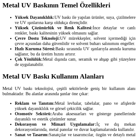
Metal UV Baskının Temel Özellikleri
Yüksek Dayanıklılık:
UV baskı ile yapılan ürünler, suya, çizilmelere
ve UV ışınlarına karşı oldukça dirençlidir.
Yüksek Çözünürlük ve Renk Kalitesi:
İnce detaylar ve canlı
renkler, baskı kalitesinin yüksek olmasını sağlar.
Çevre Dostu Teknoloji:
UV mürekkepler, solvent içermediği için
çevre açısından daha güvenlidir ve solvent buharı salınımını engeller.
Hızlı Kuruma Süresi:
Baskı sırasında UV ışınlarıyla anında kuruma
sağlanır, bu da üretim hızını artırır.
Çok Yönlülük:
Metal dışında cam, seramik ve ahşap gibi yüzeylere
de uygulanabilir.
Metal UV Baskı Kullanım Alanları
Metal UV baskı teknolojisi, çeşitli sektörlerde geniş bir kullanım alanı
bulmaktadır. Bu alanlar arasında şunlar öne çıkar:
Reklam ve Tanıtım:
Metal levhalar, tabelalar, pano ve afişlerde
yüksek dayanıklılık ve görsel çekicilik sağlar.
Otomotiv Sektörü:
Araba aksesuarları ve gösterge panellerinde
dayanıklı ve estetik çözümler sunar.
Dekorasyon ve Mimari Uygulamalar:
İç ve dış mekan
dekorasyonlarında, metal panolar ve duvar kaplamalarında kullanılır.
Sanat ve Tasarım:
Sanatçılar ve tasarımcılar, özgün ve detaylı metal