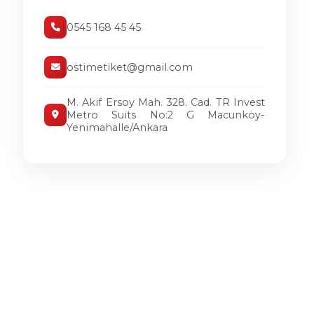
0545 168 45 45
ostimetiket@gmail.com
M. Akif Ersoy Mah. 328. Cad. TR Invest
Metro Suits No:2 G Macunköy-
Yenimahalle/Ankara