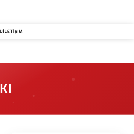
RU
İLETIŞIM
KI