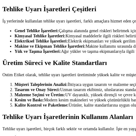
Tehlike Uyarı İşaretleri Çeşitleri
İş yerlerinde kullanılan tehlike uyarı işaretleri, farklı amaçlara hizmet eden çe
Genel Tehlike İşaretleri:
Çalışma alanında genel riskleri belirtmek iç
Kimyasal Tehlike İşaretleri:
Kimyasal maddelerle ilgili riskleri belirti
Elektriksel Tehlike İşaretleri:
Elektrik ekipmanları ve yüksek gerilim 
Makine ve Ekipman Tehlike İşaretleri:
Makine kullanımı sırasında di
Yük ve Taşıma İşaretleri:
Ağır yükler ve taşıma ekipmanlarıyla ilgili u
Üretim Süreci ve Kalite Standartları
Ostim Etiket olarak, tehlike uyarı işaretleri üretiminde yüksek kalite ve müş
Müşteri Taleplerinin Analizi:
İhtiyaca uygun tasarım ve malzeme seçi
Tasarım ve Onay Süreci:
Uzman tasarım ekibimiz, uluslararası standar
Malzeme Seçimi ve Üretim:
UV dayanıklı, yüksek dirençli ve çevre k
Kesim ve Baskı:
Modern kesim makineleri ve yüksek çözünürlüklü baskı
Kalite Kontrol ve Paketleme:
Ürünler, kalite standartlarına uygun ol
Tehlike Uyarı İşaretlerinin Kullanım Alanları
Tehlike uyarı işaretleri, birçok farklı sektör ve ortamda kullanılır. İşte en yay