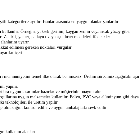
şitli kategorilere ayrılır. Bunlar arasında en yaygın olanlar şunlardır:
in kullanılır. Örneğin, yüksek gerilim, kaygan zemin veya sıcak yüzey gibi.
r. Zehirli, yanıcı, patlayıcı veya aşındırıcı maddeleri ifade eder.
alanlarını uyarır.
kkat edilmesi gereken noktaları vurgular.
yarılar içerir.
teri memnuniyetini temel ilke olarak benimseriz. Üretim sürecimiz aşağıdaki aş
mi yapılır.
tlara uygun tasarımlar hazırlar ve müşterinin onayını alır.
oşullarına uygun malzemeler kullanılır. Folyo, PVC veya alüminyum gibi dayanı
 teknolojileri ile üretim yapılır.
up olmadığını kontrol edilir ve uygun ambalajlarla sevk edilir.
gın kullanım alanları: