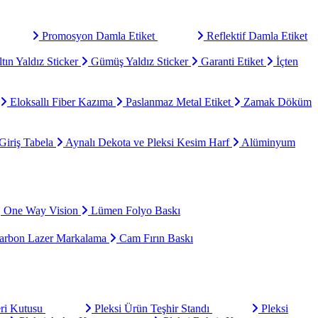
Promosyon Damla Etiket
Reflektif Damla Etiket
tın Yaldız Sticker
Gümüş Yaldız Sticker
Garanti Etiket
İçten
Eloksallı Fiber Kazıma
Paslanmaz Metal Etiket
Zamak Döküm
Giriş Tabela
Aynalı Dekota ve Pleksi Kesim Harf
Alüminyum
One Way Vision
Lümen Folyo Baskı
rbon Lazer Markalama
Cam Fırın Baskı
eri Kutusu
Pleksi Ürün Teşhir Standı
Pleksi