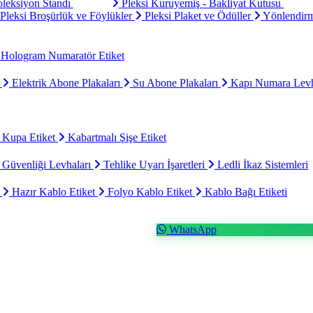
oleksiyon Standı
Pleksi Kuruyemiş - Bakliyat Kutusu
Pleksi Broşürlük ve Föylükler
Pleksi Plaket ve Ödüller
Yönlendirm
Hologram Numaratör Etiket
ı
Elektrik Abone Plakaları
Su Abone Plakaları
Kapı Numara Levh
 Kupa Etiket
Kabartmalı Şişe Etiket
 Güvenliği Levhaları
Tehlike Uyarı İşaretleri
Ledli İkaz Sistemleri
t
Hazır Kablo Etiket
Folyo Kablo Etiket
Kablo Bağı Etiketi
WhatsApp