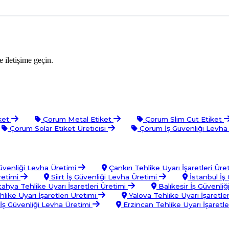
 iletişime geçin.
ket
Çorum Metal Etiket
Çorum Slim Cut Etiket
Çorum Solar Etiket Üreticisi
Çorum İş Güvenliği Levha
venliği Levha Üretimi
Çankırı Tehlike Uyarı İşaretleri Üre
retimi
Siirt İş Güvenliği Levha Üretimi
İstanbul İş
ahya Tehlike Uyarı İşaretleri Üretimi
Balıkesir İş Güvenli
ehlike Uyarı İşaretleri Üretimi
Yalova Tehlike Uyarı İşaretle
İş Güvenliği Levha Üretimi
Erzincan Tehlike Uyarı İşaretle