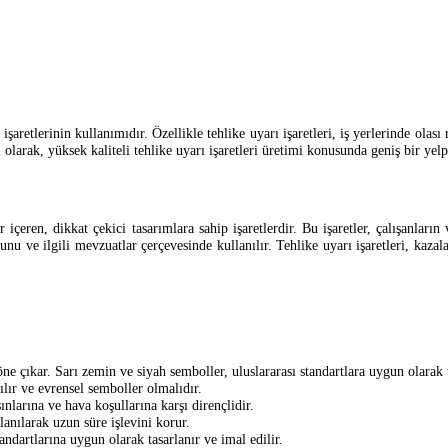
işaretlerinin kullanımıdır. Özellikle tehlike uyarı işaretleri, iş yerlerinde ola
 olarak, yüksek kaliteli tehlike uyarı işaretleri üretimi konusunda geniş bir ye
içeren, dikkat çekici tasarımlara sahip işaretlerdir. Bu işaretler, çalışanların 
unu ve ilgili mevzuatlar çerçevesinde kullanılır. Tehlike uyarı işaretleri, kaza
 öne çıkar. Sarı zemin ve siyah semboller, uluslararası standartlara uygun olarak t
lır ve evrensel semboller olmalıdır.
ınlarına ve hava koşullarına karşı dirençlidir.
nılarak uzun süre işlevini korur.
ndartlarına uygun olarak tasarlanır ve imal edilir.