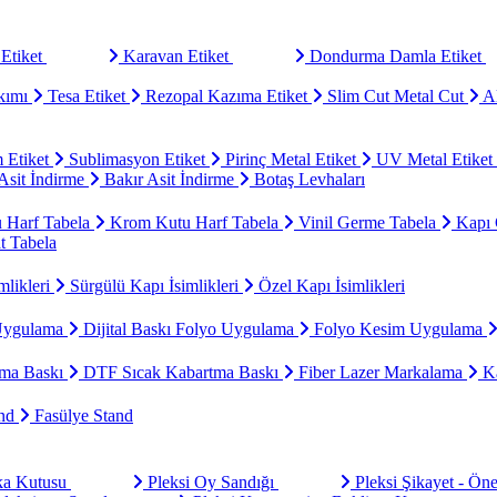
Etiket
Karavan Etiket
Dondurma Damla Etiket
kımı
Tesa Etiket
Rezopal Kazıma Etiket
Slim Cut Metal Cut
Al
 Etiket
Sublimasyon Etiket
Pirinç Metal Etiket
UV Metal Etiket
sit İndirme
Bakır Asit İndirme
Botaş Levhaları
u Harf Tabela
Krom Kutu Harf Tabela
Vinil Germe Tabela
Kapı 
t Tabela
mlikleri
Sürgülü Kapı İsimlikleri
Özel Kapı İsimlikleri
Uygulama
Dijital Baskı Folyo Uygulama
Folyo Kesim Uygulama
ma Baskı
DTF Sıcak Kabartma Baskı
Fiber Lazer Markalama
Ka
and
Fasülye Stand
aka Kutusu
Pleksi Oy Sandığı
Pleksi Şikayet - Ön