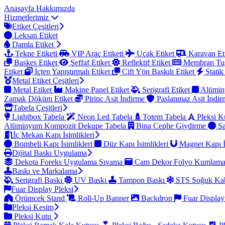
Anasayfa
Hakkımızda
Hizmetlerimiz
Etiket Çeşitleri
Leksan Etiket
Damla Etiket
Tekne Etiketi
VIP Araç Etiketi
Uçak Etiket
Karavan Et
Baskes Etiket
Şeffaf Etiket
Reflektif Etiket
Membran Tu
Etiket
İçten Yapıştırmalı Etiket
Çift Yön Baskılı Etiket
Statik
Metal Etiket Çeşitleri
Metal Etiket
Makine Panel Etiket
Serigrafi Etiket
Alümin
Zamak Döküm Etiket
Pirinç Asit İndirme
Paslanmaz Asit İndi
Tabela Çeşitleri
Lightbox Tabela
Neon Led Tabela
Totem Tabela
Pleksi K
Alüminyum Kompozit Dekupe Tabela
Bina Cephe Giydirme
Şa
İç Mekan Kapı İsimlikleri
Bombeli Kapı İsimlikleri
Düz Kapı İsimlikleri
Magnet Kapı İ
Dijital Baskı Uygulama
Dekota Foreks Uygulama Sıvama
Cam Dekor Folyo Kumlam
Baskı ve Markalama
Serigrafi Baskı
UV Baskı
Tampon Baskı
STS Soğuk Kab
Fuar Display Pleksi
Örümcek Stand
Roll-Up Banner
Backdrop
Fuar Display
Pleksi Kesim
Pleksi Kutu