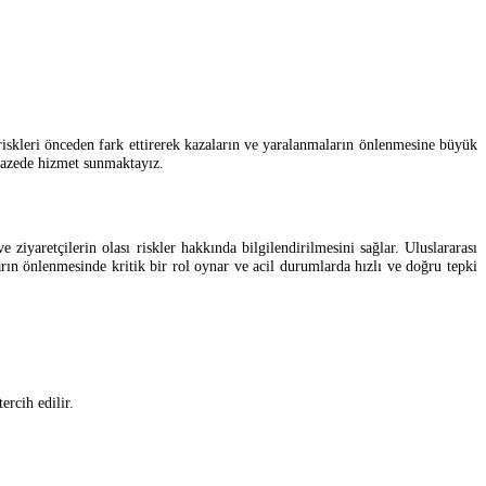
sı riskleri önceden fark ettirerek kazaların ve yaralanmaların önlenmesine büyük
lpazede hizmet sunmaktayız.
ve ziyaretçilerin olası riskler hakkında bilgilendirilmesini sağlar. Uluslararası
ların önlenmesinde kritik bir rol oynar ve acil durumlarda hızlı ve doğru tepki
ercih edilir.