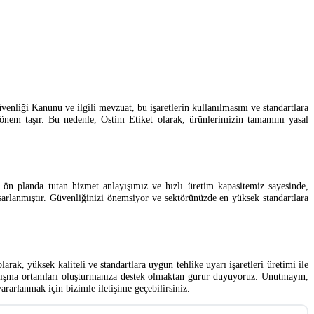
üvenliği Kanunu ve ilgili mevzuat, bu işaretlerin kullanılmasını ve standartlara
önem taşır. Bu nedenle, Ostim Etiket olarak, ürünlerimizin tamamını yasal
i ön planda tutan hizmet anlayışımız ve hızlı üretim kapasitemiz sayesinde,
asarlanmıştır. Güvenliğinizi önemsiyor ve sektörünüzde en yüksek standartlara
rak, yüksek kaliteli ve standartlara uygun tehlike uyarı işaretleri üretimi ile
 çalışma ortamları oluşturmanıza destek olmaktan gurur duyuyoruz. Unutmayın,
ararlanmak için bizimle iletişime geçebilirsiniz.