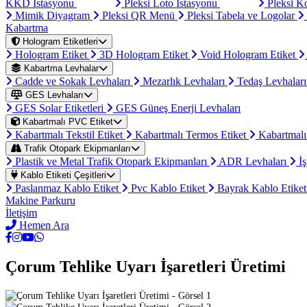
KKD İstasyonu
Pleksi Loto İstasyonu
Pleksi K
Mimik Diyagram
Pleksi QR Menü
Pleksi Tabela ve Logolar
Kabartma
Hologram Etiketleri
Hologram Etiket
3D Hologram Etiket
Void Hologram Etiket
Kabartma Levhalar
Cadde ve Sokak Levhaları
Mezarlık Levhaları
Tedaş Levhalar
GES Levhaları
GES Solar Etiketleri
GES Güneş Enerji Levhaları
Kabartmalı PVC Etiket
Kabartmalı Tekstil Etiket
Kabartmalı Termos Etiket
Kabartmalı
Trafik Otopark Ekipmanları
Plastik ve Metal Trafik Otopark Ekipmanları
ADR Levhaları
İş
Kablo Etiketi Çeşitleri
Paslanmaz Kablo Etiket
Pvc Kablo Etiket
Bayrak Kablo Etike
Makine Parkuru
İletişim
Hemen Ara
Çorum Tehlike Uyarı İşaretleri Üretimi