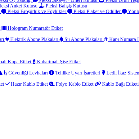
eksi Oy Sandığı
Pleksi Şikayet - Öneri Kutusu
Pleksi Ürün Teşh
leksi Anket Kutusu
Pleksi Bahşiş Kutusu
r
Pleksi Broşürlük ve Föylükler
Pleksi Plaket ve Ödüller
Yönle
t
Hologram Numaratör Etiket
arı
Elektrik Abone Plakaları
Su Abone Plakaları
Kapı Numara L
alı Kupa Etiket
Kabartmalı Şişe Etiket
İş Güvenliği Levhaları
Tehlike Uyarı İşaretleri
Ledli İkaz Sistem
ket
Hazır Kablo Etiket
Folyo Kablo Etiket
Kablo Bağı Etiketi