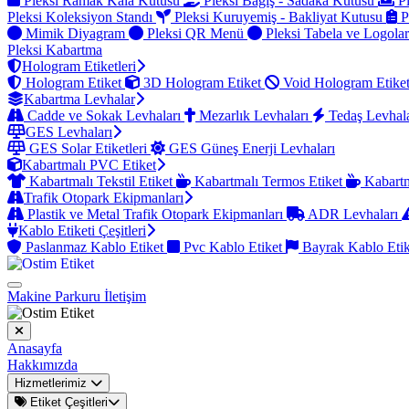
Pleksi Ramak Kala Kutusu
Pleksi Bağış - Sadaka Kutusu
Pl
Pleksi Koleksiyon Standı
Pleksi Kuruyemiş - Bakliyat Kutusu
P
Mimik Diyagram
Pleksi QR Menü
Pleksi Tabela ve Logola
Pleksi Kabartma
Hologram Etiketleri
Hologram Etiket
3D Hologram Etiket
Void Hologram Etike
Kabartma Levhalar
Cadde ve Sokak Levhaları
Mezarlık Levhaları
Tedaş Levhal
GES Levhaları
GES Solar Etiketleri
GES Güneş Enerji Levhaları
Kabartmalı PVC Etiket
Kabartmalı Tekstil Etiket
Kabartmalı Termos Etiket
Kabartm
Trafik Otopark Ekipmanları
Plastik ve Metal Trafik Otopark Ekipmanları
ADR Levhaları
Kablo Etiketi Çeşitleri
Paslanmaz Kablo Etiket
Pvc Kablo Etiket
Bayrak Kablo Eti
Makine Parkuru
İletişim
Anasayfa
Hakkımızda
Hizmetlerimiz
Etiket Çeşitleri