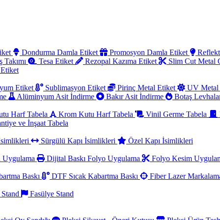
iket
Dondurma Damla Etiket
Promosyon Damla Etiket
Reflekt
ş Takımı
Tesa Etiket
Rezopal Kazıma Etiket
Slim Cut Metal
 Etiket
yum Etiket
Sublimasyon Etiket
Pirinç Metal Etiket
UV Metal 
rme
Alüminyum Asit İndirme
Bakır Asit İndirme
Botaş Levhala
utu Harf Tabela
Krom Kutu Harf Tabela
Vinil Germe Tabela
ntiye ve İnşaat Tabela
simlikleri
Sürgülü Kapı İsimlikleri
Özel Kapı İsimlikleri
a Uygulama
Dijital Baskı Folyo Uygulama
Folyo Kesim Uygul
artma Baskı
DTF Sıcak Kabartma Baskı
Fiber Lazer Markala
 Stand
Fasülye Stand