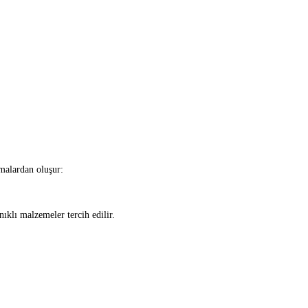
amalardan oluşur:
klı malzemeler tercih edilir.