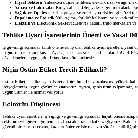
İnşaat Sektörü:
Yüksekten düşme tehlikesi, elektrik riski ve ağır maki
Sanayi ve Fabrikalar:
Kimyasal maddeler, yüksek gerilimli alanlar ve
Sağlık ve Tıp Tesisleri:
Radyasyon ve enfeksiyon riskleri gibi özel tehl
Depolama ve Lojistik:
Yük taşıma, forklift kullanımı ve yüksek raflar
Elektrik ve Elektronik Sektörü:
Elektrik hatları, trafo merkezleri ve
Tehlike Uyarı İşaretlerinin Önemi ve Yasal D
İş güvenliği açısından kritik öneme sahip olan tehlike uyarı işaretleri, yasal 
uygun olmasını şart koşar. Ayrıca, uluslararası standartlar olan ISO 701
düzenlemelere uygun şekilde tasarlayıp üretmekteyiz.
Niçin Ostim Etiket Tercih Edilmeli?
Ostim Etiket, tehlike uyarı işaretleri üretiminde uzmanlaşmış, yüksek kali
ihtiyaçlarınıza uygun çözümler sunuyoruz. Ayrıca, geniş ürün yelpazemiz, far
uygun ürünler ile hizmet veriyoruz.
Editörün Düşüncesi
Tehlike uyarı işaretleri, iş sağlığı ve güvenliği açısından hayati öneme sahip
sektörünüzde güvenliğin teminat altına alınmasına katkı sağlıyoruz. Kalitel
güvenli bir çalışma ortamı, kazaları önler ve işletmenizin sürdürülebilirliğin