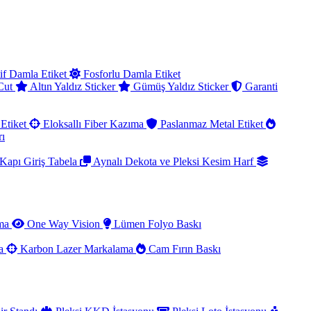
if Damla Etiket
Fosforlu Damla Etiket
 Cut
Altın Yaldız Sticker
Gümüş Yaldız Sticker
Garanti
Etiket
Eloksallı Fiber Kazıma
Paslanmaz Metal Etiket
rı
Kapı Giriş Tabela
Aynalı Dekota ve Pleksi Kesim Harf
ama
One Way Vision
Lümen Folyo Baskı
ma
Karbon Lazer Markalama
Cam Fırın Baskı