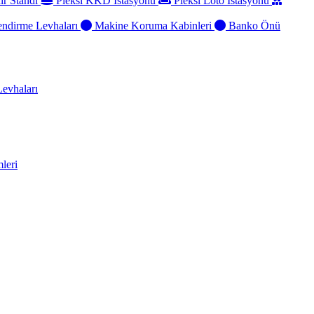
ir Standı
Pleksi KKD İstasyonu
Pleksi Loto İstasyonu
ndirme Levhaları
Makine Koruma Kabinleri
Banko Önü
evhaları
leri