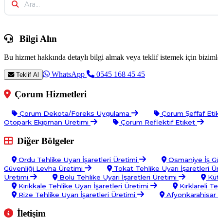
Bilgi Alın
Bu hizmet hakkında detaylı bilgi almak veya teklif istemek için bizimle
WhatsApp
0545 168 45 45
Teklif Al
Çorum Hizmetleri
Çorum Dekota/Foreks Uygulama
Çorum Şeffaf Eti
Otopark Ekipman Üretimi
Çorum Reflektif Etiket
Diğer Bölgeler
Ordu Tehlike Uyarı İşaretleri Üretimi
Osmaniye İş Gü
Güvenliği Levha Üretimi
Tokat Tehlike Uyarı İşaretleri Ü
Üretimi
Bolu Tehlike Uyarı İşaretleri Üretimi
Küt
Kırıkkale Tehlike Uyarı İşaretleri Üretimi
Kırklareli T
Rize Tehlike Uyarı İşaretleri Üretimi
Afyonkarahisar 
İletişim