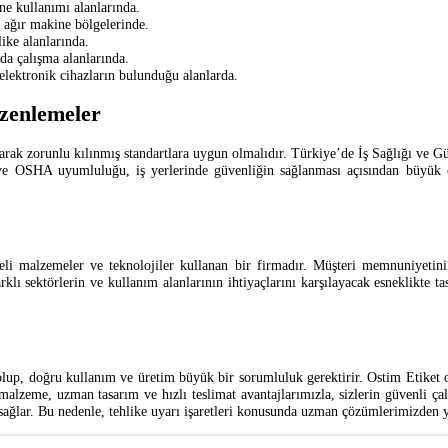
ne kullanımı alanlarında.
 ağır makine bölgelerinde.
ike alanlarında.
da çalışma alanlarında.
 elektronik cihazların bulunduğu alanlarda.
üzenlemeler
olarak zorunlu kılınmış standartlara uygun olmalıdır. Türkiye’de İş Sağlığı ve G
0 ve OSHA uyumluluğu, iş yerlerinde güvenliğin sağlanması açısından büyük 
teli malzemeler ve teknolojiler kullanan bir firmadır. Müşteri memnuniyetin
klı sektörlerin ve kullanım alanlarının ihtiyaçlarını karşılayacak esneklikte t
 olup, doğru kullanım ve üretim büyük bir sorumluluk gerektirir. Ostim Etiket ola
i malzeme, uzman tasarım ve hızlı teslimat avantajlarımızla, sizlerin güvenli
i sağlar. Bu nedenle, tehlike uyarı işaretleri konusunda uzman çözümlerimizden y