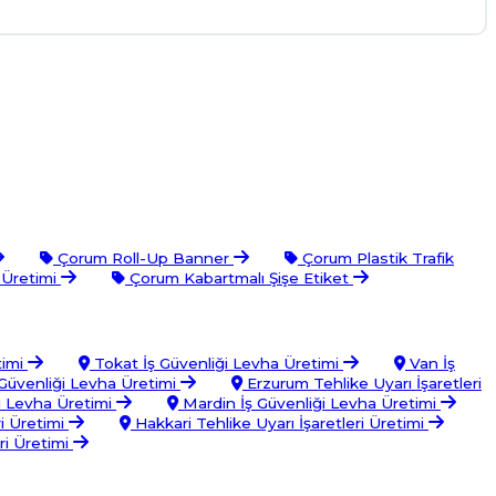
Çorum Roll-Up Banner
Çorum Plastik Trafik
 Üretimi
Çorum Kabartmalı Şişe Etiket
timi
Tokat İş Güvenliği Levha Üretimi
Van İş
 Güvenliği Levha Üretimi
Erzurum Tehlike Uyarı İşaretleri
ği Levha Üretimi
Mardin İş Güvenliği Levha Üretimi
ri Üretimi
Hakkari Tehlike Uyarı İşaretleri Üretimi
ri Üretimi