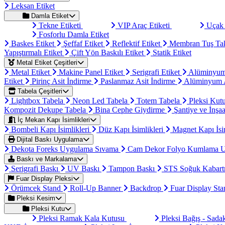
Leksan Etiket
Damla Etiket
Tekne Etiketi
VIP Araç Etiketi
Uçak 
Fosforlu Damla Etiket
Baskes Etiket
Şeffaf Etiket
Reflektif Etiket
Membran Tuş Ta
Yapıştırmalı Etiket
Çift Yön Baskılı Etiket
Statik Etiket
Metal Etiket Çeşitleri
Metal Etiket
Makine Panel Etiket
Serigrafi Etiket
Alüminyum
Etiket
Pirinç Asit İndirme
Paslanmaz Asit İndirme
Alüminyum A
Tabela Çeşitleri
Lightbox Tabela
Neon Led Tabela
Totem Tabela
Pleksi Kut
Kompozit Dekupe Tabela
Bina Cephe Giydirme
Şantiye ve İnşaa
İç Mekan Kapı İsimlikleri
Bombeli Kapı İsimlikleri
Düz Kapı İsimlikleri
Magnet Kapı İsi
Dijital Baskı Uygulama
Dekota Foreks Uygulama Sıvama
Cam Dekor Folyo Kumlama 
Baskı ve Markalama
Serigrafi Baskı
UV Baskı
Tampon Baskı
STS Soğuk Kabart
Fuar Display Pleksi
Örümcek Stand
Roll-Up Banner
Backdrop
Fuar Display St
Pleksi Kesim
Pleksi Kutu
Pleksi Ramak Kala Kutusu
Pleksi Bağış - Sad