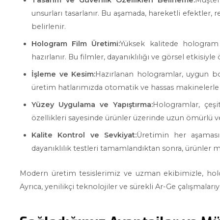
Tasarım ve Güvenlik Özellikleri Belirleme:
Müşter
unsurları tasarlanır. Bu aşamada, hareketli efektler,
belirlenir.
Hologram Film Üretimi:
Yüksek kalitede hologram f
hazırlanır. Bu filmler, dayanıklılığı ve görsel etkisiyle 
İşleme ve Kesim:
Hazırlanan hologramlar, uygun boy
üretim hatlarımızda otomatik ve hassas makinelerle g
Yüzey Uygulama ve Yapıştırma:
Hologramlar, çeşit
özellikleri sayesinde ürünler üzerinde uzun ömürlü ve 
Kalite Kontrol ve Sevkiyat:
Üretimin her aşamasınd
dayanıklılık testleri tamamlandıktan sonra, ürünler mü
Modern üretim tesislerimiz ve uzman ekibimizle, holo
Ayrıca, yenilikçi teknolojiler ve sürekli Ar-Ge çalışma