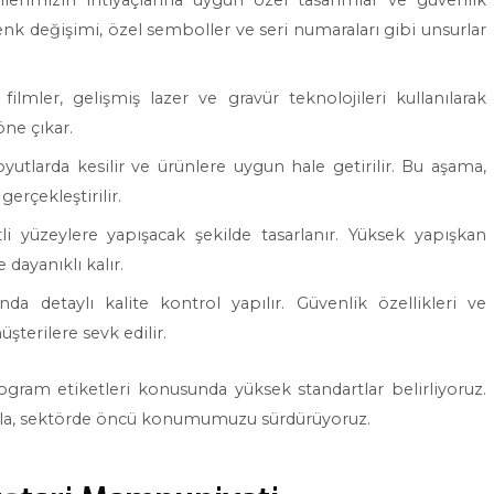
ilerimizin ihtiyaçlarına uygun özel tasarımlar ve güvenlik
 renk değişimi, özel semboller ve seri numaraları gibi unsurlar
ilmler, gelişmiş lazer ve gravür teknolojileri kullanılarak
öne çıkar.
utlarda kesilir ve ürünlere uygun hale getirilir. Bu aşama,
erçekleştirilir.
li yüzeylere yapışacak şekilde tasarlanır. Yüksek yapışkan
dayanıklı kalır.
a detaylı kalite kontrol yapılır. Güvenlik özellikleri ve
şterilere sevk edilir.
gram etiketleri konusunda yüksek standartlar belirliyoruz.
larıyla, sektörde öncü konumumuzu sürdürüyoruz.