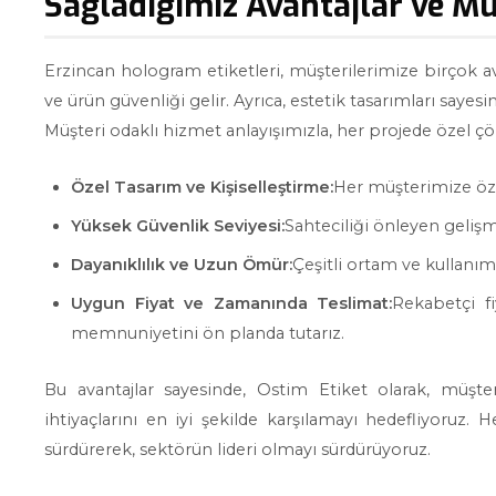
Sağladığımız Avantajlar ve M
Erzincan hologram etiketleri, müşterilerimize birçok av
ve ürün güvenliği gelir. Ayrıca, estetik tasarımları sayesi
Müşteri odaklı hizmet anlayışımızla, her projede özel 
Özel Tasarım ve Kişiselleştirme:
Her müşterimize öze
Yüksek Güvenlik Seviyesi:
Sahteciliği önleyen gelişmi
Dayanıklılık ve Uzun Ömür:
Çeşitli ortam ve kullanım
Uygun Fiyat ve Zamanında Teslimat:
Rekabetçi fi
memnuniyetini ön planda tutarız.
Bu avantajlar sayesinde, Ostim Etiket olarak, müşte
ihtiyaçlarını en iyi şekilde karşılamayı hedefliyoruz
sürdürerek, sektörün lideri olmayı sürdürüyoruz.