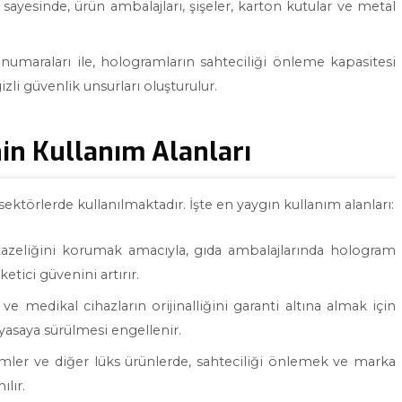
 sayesinde, ürün ambalajları, şişeler, karton kutular ve metal
 numaraları ile, hologramların sahteciliği önleme kapasitesi
gizli güvenlik unsurları oluşturulur.
in Kullanım Alanları
sektörlerde kullanılmaktadır. İşte en yaygın kullanım alanları:
e tazeliğini korumak amacıyla, gıda ambalajlarında hologram
ketici güvenini artırır.
 ve medikal cihazların orijinalliğini garanti altına almak için
iyasaya sürülmesi engellenir.
ümler ve diğer lüks ürünlerde, sahteciliği önlemek ve marka
lır.