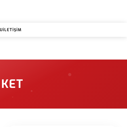
RU
İLETIŞIM
IKET