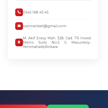
0545 168 45 45
ostimetiket@gmail.com
M. Akif Ersoy Mah. 328. Cad. TR Invest
Metro Suits No:2 G Macunköy-
Yenimahalle/Ankara