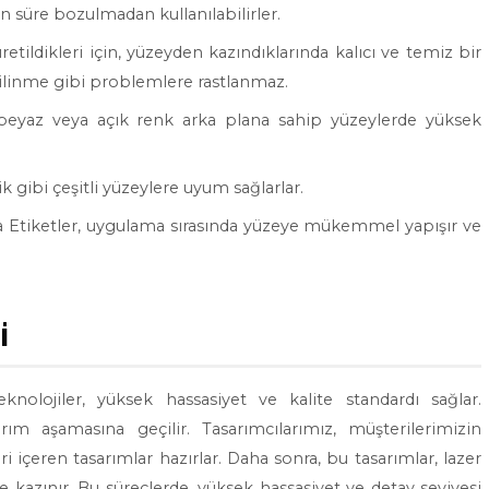
un süre bozulmadan kullanılabilirler.
tildikleri için, yüzeyden kazındıklarında kalıcı ve temiz bir
ilinme gibi problemlere rastlanmaz.
e beyaz veya açık renk arka plana sahip yüzeylerde yüksek
k gibi çeşitli yüzeylere uyum sağlarlar.
 Etiketler, uygulama sırasında yüzeye mükemmel yapışır ve
i
knolojiler, yüksek hassasiyet ve kalite standardı sağlar.
ım aşamasına geçilir. Tasarımcılarımız, müşterilerimizin
ri içeren tasarımlar hazırlar. Daha sonra, bu tasarımlar, lazer
kazınır. Bu süreçlerde, yüksek hassasiyet ve detay seviyesi