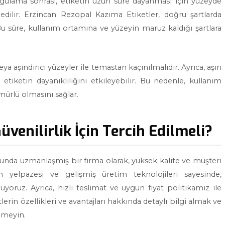
ygulama sonrası, etiketin uzun süre dayanması için yüzeyde
dilir. Erzincan Rezopal Kazıma Etiketler, doğru şartlarda
 Bu süre, kullanım ortamına ve yüzeyin maruz kaldığı şartlara
aşındırıcı yüzeyler ile temastan kaçınılmalıdır. Ayrıca, aşırı
etiketin dayanıklılığını etkileyebilir. Bu nedenle, kullanım
ürlü olmasını sağlar.
üvenilirlik İçin Tercih Edilmeli?
unda uzmanlaşmış bir firma olarak, yüksek kalite ve müşteri
yelpazesi ve gelişmiş üretim teknolojileri sayesinde,
yoruz. Ayrıca, hızlı teslimat ve uygun fiyat politikamız ile
rin özellikleri ve avantajları hakkında detaylı bilgi almak ve
nmeyin.