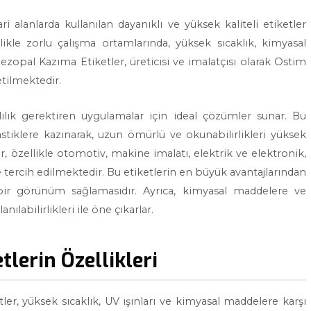
i alanlarda kullanılan dayanıklı ve yüksek kaliteli etiketler
likle zorlu çalışma ortamlarında, yüksek sıcaklık, kimyasal
zopal Kazıma Etiketler, üreticisi ve imalatçısı olarak Ostim
etilmektedir.
lılık gerektiren uygulamalar için ideal çözümler sunar. Bu
astiklere kazınarak, uzun ömürlü ve okunabilirlikleri yüksek
, özellikle otomotiv, makine imalatı, elektrik ve elektronik,
e tercih edilmektedir. Bu etiketlerin en büyük avantajlarından
 bir görünüm sağlamasıdır. Ayrıca, kimyasal maddelere ve
ılabilirlikleri ile öne çıkarlar.
lerin Özellikleri
er, yüksek sıcaklık, UV ışınları ve kimyasal maddelere karşı