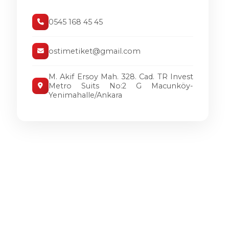
0545 168 45 45
ostimetiket@gmail.com
M. Akif Ersoy Mah. 328. Cad. TR Invest
Metro Suits No:2 G Macunköy-
Yenimahalle/Ankara