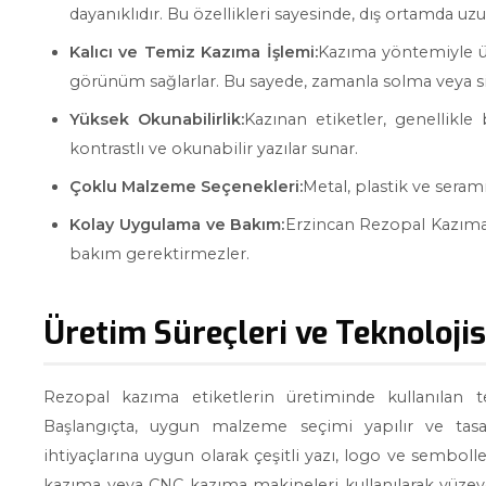
dayanıklıdır. Bu özellikleri sayesinde, dış ortamda uz
Kalıcı ve Temiz Kazıma İşlemi:
Kazıma yöntemiyle üre
görünüm sağlarlar. Bu sayede, zamanla solma veya s
Yüksek Okunabilirlik:
Kazınan etiketler, genellikl
kontrastlı ve okunabilir yazılar sunar.
Çoklu Malzeme Seçenekleri:
Metal, plastik ve serami
Kolay Uygulama ve Bakım:
Erzincan Rezopal Kazıma
bakım gerektirmezler.
Üretim Süreçleri ve Teknolojis
Rezopal kazıma etiketlerin üretiminde kullanılan te
Başlangıçta, uygun malzeme seçimi yapılır ve tasar
ihtiyaçlarına uygun olarak çeşitli yazı, logo ve sembolle
kazıma veya CNC kazıma makineleri kullanılarak yüzeye 