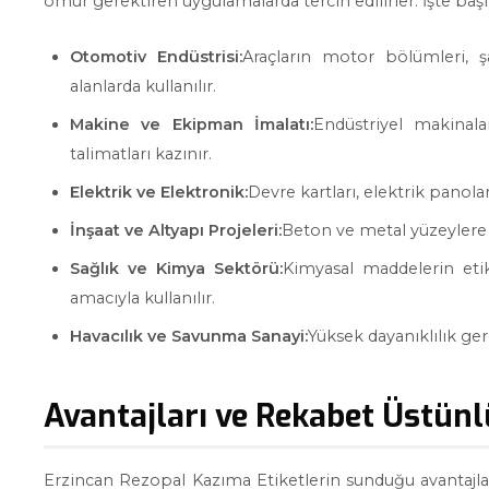
ömür gerektiren uygulamalarda tercih edilirler. İşte başlı
Otomotiv Endüstrisi:
Araçların motor bölümleri, şa
alanlarda kullanılır.
Makine ve Ekipman İmalatı:
Endüstriyel makinala
talimatları kazınır.
Elektrik ve Elektronik:
Devre kartları, elektrik panoları
İnşaat ve Altyapı Projeleri:
Beton ve metal yüzeylere da
Sağlık ve Kimya Sektörü:
Kimyasal maddelerin etik
amacıyla kullanılır.
Havacılık ve Savunma Sanayi:
Yüksek dayanıklılık ger
Avantajları ve Rekabet Üstünl
Erzincan Rezopal Kazıma Etiketlerin sunduğu avantajlar,