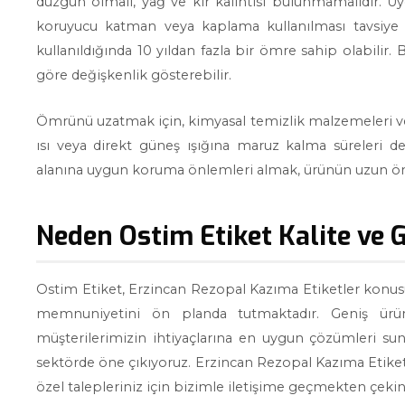
düzgün olmalı, yağ ve kir kalıntısı bulunmamalıdır. U
koruyucu katman veya kaplama kullanılması tavsiye e
kullanıldığında 10 yıldan fazla bir ömre sahip olabilir.
göre değişkenlik gösterebilir.
Ömrünü uzatmak için, kimyasal temizlik malzemeleri veya 
ısı veya direkt güneş ışığına maruz kalma süreleri de 
alanına uygun koruma önlemleri almak, ürünün uzun öm
Neden Ostim Etiket Kalite ve G
Ostim Etiket, Erzincan Rezopal Kazıma Etiketler konus
memnuniyetini ön planda tutmaktadır. Geniş ürün 
müşterilerimizin ihtiyaçlarına en uygun çözümleri sunu
sektörde öne çıkıyoruz. Erzincan Rezopal Kazıma Etiketle
özel talepleriniz için bizimle iletişime geçmekten çeki