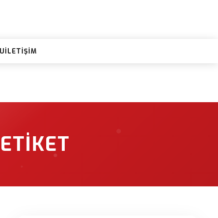
RU
İLETIŞIM
ETIKET