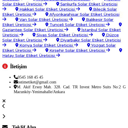
Solar Etiket Üreticisi
Şanlıurfa Solar Etiket Üreticisi
Hakkari Solar Etiket Üreticisi
Bilecik Solar
Etiket Üreticisi
Afyonkarahisar Solar Etiket Üreticisi
Van Solar Etiket Üreticisi
Balıkesir Solar
Etiket Üreticisi
Tunceli Solar Etiket Üreticisi
Gaziantep Solar Etiket Üreticisi
İstanbul Solar Etiket
Üreticisi
Sivas Solar Etiket Üreticisi
Düzce
Solar Etiket Üreticisi
Diyarbakır Solar Etiket Üreticisi
Konya Solar Etiket Üreticisi
Yozgat Solar
Etiket Üreticisi
Kırşehir Solar Etiket Üreticisi
Hatay Solar Etiket Üreticisi
İletişim
0545 168 45 45
ostimetiket@gmail.com
M. Akif Ersoy Mah. 328. Cad. TR Invest Metro Suits No:2 G
Macunköy-Yenimahalle/Ankara
Teklif Alın