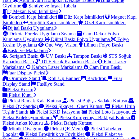
Harf
Alüminyum Kompozit Dekupe Tabela
Bina Cephe
Giydirme
Şantiye ve İnşaat Tabela
İç Mekan Kapı İsimlikleri
Bombeli Kapı İsimlikleri
Düz Kapı İsimlikleri
Magnet Kapı
İsimlikleri
Sürgülü Kapı İsimlikleri
Özel Kapı İsimlikleri
Dijital Baskı Uygulama
Dekota Foreks Uygulama Sıvama
Cam Dekor Folyo
Kumlama Uygulama
Dijital Baskı Folyo Uygulama
Folyo
Kesim Uygulama
One Way Vision
Lümen Folyo Baskı
Baskı ve Markalama
Serigrafi Baskı
UV Baskı
Tampon Baskı
STS Soğuk
Kabartma Baskı
DTF Sıcak Kabartma Baskı
Fiber Lazer
Markalama
Karbon Lazer Markalama
Cam Fırın Baskı
Fuar Display Pleksi
Örümcek Stand
Roll-Up Banner
Backdrop
Fuar
Display Stand
Fasülye Stand
Pleksi Kesim
Pleksi Kutu
Pleksi Ramak Kala Kutusu
Pleksi Bağış - Sadaka Kutusu
Pleksi Oy Sandığı
Pleksi Şikayet - Öneri Kutusu
Pleksi Ürün
Teşhir Standı
Pleksi KKD İstasyonu
Pleksi Loto İstasyonu
Pleksi Koleksiyon Standı
Pleksi Kuruyemiş - Bakliyat Kutusu
Pleksi Anket Kutusu
Pleksi Bahşiş Kutusu
Mimik Diyagram
Pleksi QR Menü
Pleksi Tabela ve
Logolar
Pleksi Broşürlük ve Föylükler
Pleksi Plaket ve