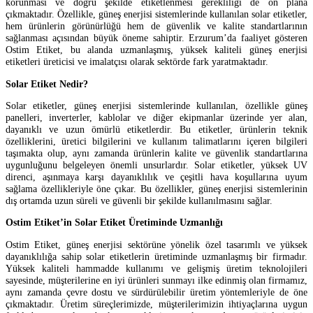
korunması ve doğru şekilde etiketlenmesi gerekliliği de ön plana
çıkmaktadır. Özellikle, güneş enerjisi sistemlerinde kullanılan solar etiketler,
hem ürünlerin görünürlüğü hem de güvenlik ve kalite standartlarının
sağlanması açısından büyük öneme sahiptir. Erzurum’da faaliyet gösteren
Ostim Etiket, bu alanda uzmanlaşmış, yüksek kaliteli güneş enerjisi
etiketleri üreticisi ve imalatçısı olarak sektörde fark yaratmaktadır.
Solar Etiket Nedir?
Solar etiketler, güneş enerjisi sistemlerinde kullanılan, özellikle güneş
panelleri, inverterler, kablolar ve diğer ekipmanlar üzerinde yer alan,
dayanıklı ve uzun ömürlü etiketlerdir. Bu etiketler, ürünlerin teknik
özelliklerini, üretici bilgilerini ve kullanım talimatlarını içeren bilgileri
taşımakta olup, aynı zamanda ürünlerin kalite ve güvenlik standartlarına
uygunluğunu belgeleyen önemli unsurlardır. Solar etiketler, yüksek UV
direnci, aşınmaya karşı dayanıklılık ve çeşitli hava koşullarına uyum
sağlama özellikleriyle öne çıkar. Bu özellikler, güneş enerjisi sistemlerinin
dış ortamda uzun süreli ve güvenli bir şekilde kullanılmasını sağlar.
Ostim Etiket’in Solar Etiket Üretiminde Uzmanlığı
Ostim Etiket, güneş enerjisi sektörüne yönelik özel tasarımlı ve yüksek
dayanıklılığa sahip solar etiketlerin üretiminde uzmanlaşmış bir firmadır.
Yüksek kaliteli hammadde kullanımı ve gelişmiş üretim teknolojileri
sayesinde, müşterilerine en iyi ürünleri sunmayı ilke edinmiş olan firmamız,
aynı zamanda çevre dostu ve sürdürülebilir üretim yöntemleriyle de öne
çıkmaktadır. Üretim süreçlerimizde, müşterilerimizin ihtiyaçlarına uygun