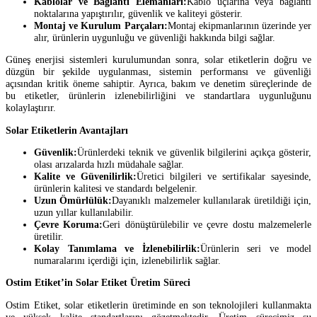
Kablolar ve Bağlantı Elemanları:
Kablo uçlarına veya bağlantı
noktalarına yapıştırılır, güvenlik ve kaliteyi gösterir.
Montaj ve Kurulum Parçaları:
Montaj ekipmanlarının üzerinde yer
alır, ürünlerin uygunluğu ve güvenliği hakkında bilgi sağlar.
Güneş enerjisi sistemleri kurulumundan sonra, solar etiketlerin doğru ve
düzgün bir şekilde uygulanması, sistemin performansı ve güvenliği
açısından kritik öneme sahiptir. Ayrıca, bakım ve denetim süreçlerinde de
bu etiketler, ürünlerin izlenebilirliğini ve standartlara uygunluğunu
kolaylaştırır.
Solar Etiketlerin Avantajları
Güvenlik:
Ürünlerdeki teknik ve güvenlik bilgilerini açıkça gösterir,
olası arızalarda hızlı müdahale sağlar.
Kalite ve Güvenilirlik:
Üretici bilgileri ve sertifikalar sayesinde,
ürünlerin kalitesi ve standardı belgelenir.
Uzun Ömürlülük:
Dayanıklı malzemeler kullanılarak üretildiği için,
uzun yıllar kullanılabilir.
Çevre Koruma:
Geri dönüştürülebilir ve çevre dostu malzemelerle
üretilir.
Kolay Tanımlama ve İzlenebilirlik:
Ürünlerin seri ve model
numaralarını içerdiği için, izlenebilirlik sağlar.
Ostim Etiket’in Solar Etiket Üretim Süreci
Ostim Etiket, solar etiketlerin üretiminde en son teknolojileri kullanmakta
ve yüksek kalite standartlarını gözetmektedir. Üretim sürecimiz şu