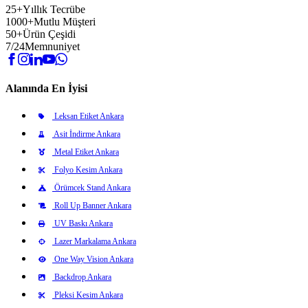
25+
Yıllık Tecrübe
1000+
Mutlu Müşteri
50+
Ürün Çeşidi
7/24
Memnuniyet
Alanında En İyisi
Leksan Etiket Ankara
Asit İndirme Ankara
Metal Etiket Ankara
Folyo Kesim Ankara
Örümcek Stand Ankara
Roll Up Banner Ankara
UV Baskı Ankara
Lazer Markalama Ankara
One Way Vision Ankara
Backdrop Ankara
Pleksi Kesim Ankara