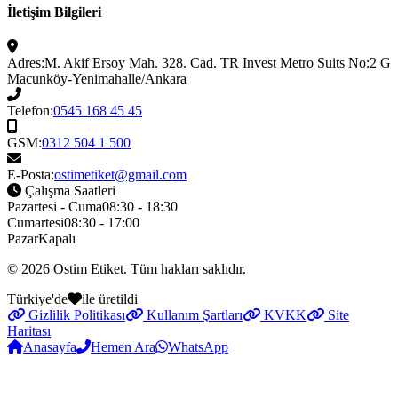
İletişim Bilgileri
Adres:
M. Akif Ersoy Mah. 328. Cad. TR Invest Metro Suits No:2 G
Macunköy-Yenimahalle/Ankara
Telefon:
0545 168 45 45
GSM:
0312 504 1 500
E-Posta:
ostimetiket@gmail.com
Çalışma Saatleri
Pazartesi - Cuma
08:30 - 18:30
Cumartesi
08:30 - 17:00
Pazar
Kapalı
© 2026
Ostim Etiket
. Tüm hakları saklıdır.
Türkiye'de
ile üretildi
Gizlilik Politikası
Kullanım Şartları
KVKK
Site
Haritası
Anasayfa
Hemen Ara
WhatsApp