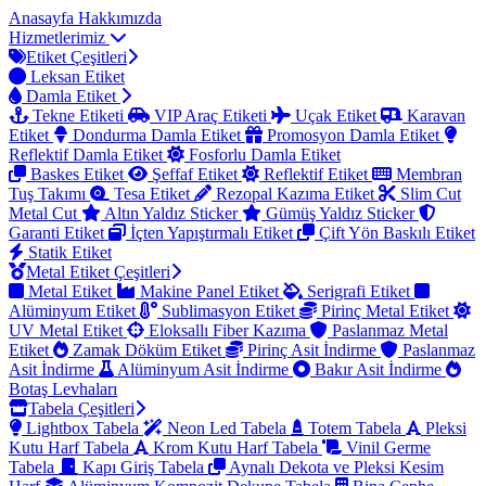
Anasayfa
Hakkımızda
Hizmetlerimiz
Etiket Çeşitleri
Leksan Etiket
Damla Etiket
Tekne Etiketi
VIP Araç Etiketi
Uçak Etiket
Karavan
Etiket
Dondurma Damla Etiket
Promosyon Damla Etiket
Reflektif Damla Etiket
Fosforlu Damla Etiket
Baskes Etiket
Şeffaf Etiket
Reflektif Etiket
Membran
Tuş Takımı
Tesa Etiket
Rezopal Kazıma Etiket
Slim Cut
Metal Cut
Altın Yaldız Sticker
Gümüş Yaldız Sticker
Garanti Etiket
İçten Yapıştırmalı Etiket
Çift Yön Baskılı Etiket
Statik Etiket
Metal Etiket Çeşitleri
Metal Etiket
Makine Panel Etiket
Serigrafi Etiket
Alüminyum Etiket
Sublimasyon Etiket
Pirinç Metal Etiket
UV Metal Etiket
Eloksallı Fiber Kazıma
Paslanmaz Metal
Etiket
Zamak Döküm Etiket
Pirinç Asit İndirme
Paslanmaz
Asit İndirme
Alüminyum Asit İndirme
Bakır Asit İndirme
Botaş Levhaları
Tabela Çeşitleri
Lightbox Tabela
Neon Led Tabela
Totem Tabela
Pleksi
Kutu Harf Tabela
Krom Kutu Harf Tabela
Vinil Germe
Tabela
Kapı Giriş Tabela
Aynalı Dekota ve Pleksi Kesim