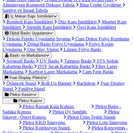
Alüminyum Kompozit Dekupe Tabela
Bina Cephe Giydirme
Şantiye ve İnşaat Tabela
İç Mekan Kapı İsimlikleri
Bombeli Kapı İsimlikleri
Düz Kapı İsimlikleri
Magnet Kapı
İsimlikleri
Sürgülü Kapı İsimlikleri
Özel Kapı İsimlikleri
Dijital Baskı Uygulama
Dekota Foreks Uygulama Sıvama
Cam Dekor Folyo Kumlama
Uygulama
Dijital Baskı Folyo Uygulama
Folyo Kesim
Uygulama
One Way Vision
Lümen Folyo Baskı
Baskı ve Markalama
Serigrafi Baskı
UV Baskı
Tampon Baskı
STS Soğuk
Kabartma Baskı
DTF Sıcak Kabartma Baskı
Fiber Lazer
Markalama
Karbon Lazer Markalama
Cam Fırın Baskı
Fuar Display Pleksi
Örümcek Stand
Roll-Up Banner
Backdrop
Fuar Display
Stand
Fasülye Stand
Pleksi Kesim
Pleksi Kutu
Pleksi Ramak Kala Kutusu
Pleksi Bağış -
Sadaka Kutusu
Pleksi Oy Sandığı
Pleksi
Şikayet - Öneri Kutusu
Pleksi Ürün Teşhir Standı
Pleksi KKD İstasyonu
Pleksi Loto İstasyonu
Pleksi Koleksiyon Standı
Pleksi Kuruyemiş -