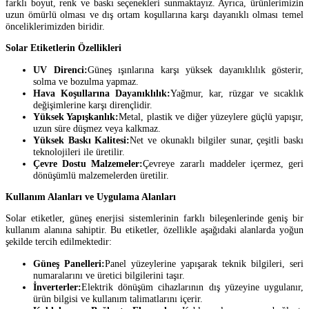
farklı boyut, renk ve baskı seçenekleri sunmaktayız. Ayrıca, ürünlerimizin
uzun ömürlü olması ve dış ortam koşullarına karşı dayanıklı olması temel
önceliklerimizden biridir.
Solar Etiketlerin Özellikleri
UV Direnci:
Güneş ışınlarına karşı yüksek dayanıklılık gösterir,
solma ve bozulma yapmaz.
Hava Koşullarına Dayanıklılık:
Yağmur, kar, rüzgar ve sıcaklık
değişimlerine karşı dirençlidir.
Yüksek Yapışkanlık:
Metal, plastik ve diğer yüzeylere güçlü yapışır,
uzun süre düşmez veya kalkmaz.
Yüksek Baskı Kalitesi:
Net ve okunaklı bilgiler sunar, çeşitli baskı
teknolojileri ile üretilir.
Çevre Dostu Malzemeler:
Çevreye zararlı maddeler içermez, geri
dönüşümlü malzemelerden üretilir.
Kullanım Alanları ve Uygulama Alanları
Solar etiketler, güneş enerjisi sistemlerinin farklı bileşenlerinde geniş bir
kullanım alanına sahiptir. Bu etiketler, özellikle aşağıdaki alanlarda yoğun
şekilde tercih edilmektedir:
Güneş Panelleri:
Panel yüzeylerine yapışarak teknik bilgileri, seri
numaralarını ve üretici bilgilerini taşır.
İnverterler:
Elektrik dönüşüm cihazlarının dış yüzeyine uygulanır,
ürün bilgisi ve kullanım talimatlarını içerir.