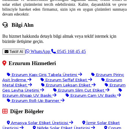
solar etiket çözümlerini tercih edebilirsiniz. Kalite, dayanıklılık ve çevre
bilinciyle hareket eden firmamız, sizin için en uygun çözümleri sunmaya
devam edecektir.
Bilgi Alın
Bu hizmet hakkında detaylı bilgi almak veya teklif istemek için
bizimle iletişime geçin.
WhatsApp
0545 168 45 45
Teklif Al
Erzurum Hizmetleri
Erzurum Kapı Giriş Tabela Üretimi
Erzurum Pirinç
Asit İndirme
Erzurum Şeffaf Etiket
Erzurum
Metal Etiket
Erzurum Leksan Etiket
Erzurum
Ges Levha Üretimi
Erzurum Slim Cut Etiket
Erzurum Ahşap UV Baskı
Erzurum Cam UV Baskı
Erzurum Roll-Up Banner
Diğer Bölgeler
Amasya Solar Etiket Üreticisi
İzmir Solar Etiket
Üreticisi
Niğde Solar Etiket Üreticisi
Çorum