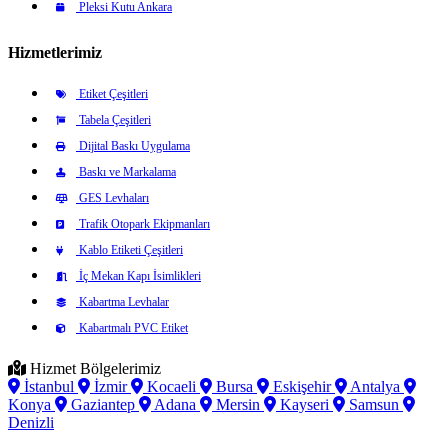
Pleksi Kutu Ankara
Hizmetlerimiz
Etiket Çeşitleri
Tabela Çeşitleri
Dijital Baskı Uygulama
Baskı ve Markalama
GES Levhaları
Trafik Otopark Ekipmanları
Kablo Etiketi Çeşitleri
İç Mekan Kapı İsimlikleri
Kabartma Levhalar
Kabartmalı PVC Etiket
Hizmet Bölgelerimiz
İstanbul
İzmir
Kocaeli
Bursa
Eskişehir
Antalya
Konya
Gaziantep
Adana
Mersin
Kayseri
Samsun
Denizli