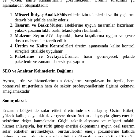
aşamalardan oluşmaktadır:
Müşteri İhtiyaç Analizi:
Müşterilerimizin taleplerini ve ihtiyaçlarını
detaylı bir şekilde analiz ederiz.
Tasarım ve Baskı:
Müşteri isteklerine uygun tasarımlar hazırlanır,
yüksek çözünürlüklü baskı teknolojileri kullanılır.
Malzeme Seçimi:
UV dayanıklı, hava koşullarına uygun ve çevre
dostu malzemeler tercih edilir.
Üretim ve Kalite Kontrol:
Seri üretim aşamasında kalite kontrol
süreçleri titizlikle uygulanır.
Paketleme ve Sevkiyat:
Ürünler, hasar görmeyecek şekilde
paketlenir ve zamanında sevkiyat yapılır.
SEO ve Anahtar Kelimelerin Dağılımı
Ayrıca, ürün ve hizmetlerimizin detaylarını vurgulayan bu içerik, hem
potansiyel müşterilerin hem de sektör profesyonellerinin ilgisini çekmeyi
amaçlamaktadır.
Sonuç olarak
Erzurum bölgesinde solar etiket üretiminde uzmanlaşmış Ostim Etiket,
yüksek kalite, dayanıklılık ve çevre dostu üretim anlayışıyla güneş enerjisi
sektörüne değer katmaktadır. Güçlü teknik altyapısı ve müşteri odaklı
hizmet anlayışıyla, her türlü güneş enerjisi ekipmanına uygun özel tasarım
solar etiketler üretmekteyiz. Sürdürülebilir enerji çözümlerine katkıda
bulunmak ve ürünlerinizin güvenliğini sağlamak adına, Ostim Etiket’in