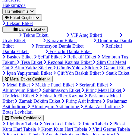
Hakkımızda
Hizmetlerimiz
Etiket Çeşitleri
Leksan Etiket
Damla Etiket
Tekne Etiketi
VIP Araç Etiketi
Uçak Etiket
Karavan Etiket
Dondurma Damla
Etiket
Promosyon Damla Etiket
Reflektif
Damla Etiket
Fosforlu Damla Etiket
Baskes Etiket
Şeffaf Etiket
Reflektif Etiket
Membran Tuş
Takımı
Tesa Etiket
Rezopal Kazıma Etiket
Slim Cut Metal
Cut
Altın Yaldız Sticker
Gümüş Yaldız Sticker
Garanti Etiket
İçten Yapıştırmalı Etiket
Çift Yön Baskılı Etiket
Statik Etiket
Metal Etiket Çeşitleri
Metal Etiket
Makine Panel Etiket
Serigrafi Etiket
Alüminyum Etiket
Sublimasyon Etiket
Pirinç Metal Etiket
UV Metal Etiket
Eloksallı Fiber Kazıma
Paslanmaz Metal
Etiket
Zamak Döküm Etiket
Pirinç Asit İndirme
Paslanmaz
Asit İndirme
Alüminyum Asit İndirme
Bakır Asit İndirme
Botaş Levhaları
Tabela Çeşitleri
Lightbox Tabela
Neon Led Tabela
Totem Tabela
Pleksi
Kutu Harf Tabela
Krom Kutu Harf Tabela
Vinil Germe Tabela
Kapı Giriş Tabela
Aynalı Dekota ve Pleksi Kesim Harf