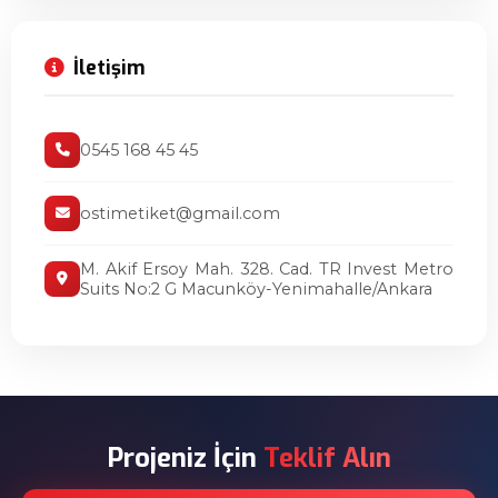
İletişim
0545 168 45 45
ostimetiket@gmail.com
M. Akif Ersoy Mah. 328. Cad. TR Invest Metro
Suits No:2 G Macunköy-Yenimahalle/Ankara
Projeniz İçin
Teklif Alın