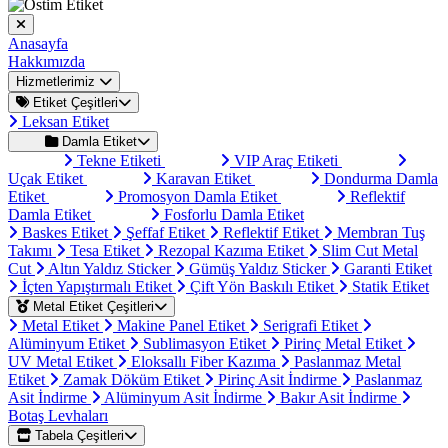
Anasayfa
Hakkımızda
Hizmetlerimiz
Etiket Çeşitleri
Leksan Etiket
Damla Etiket
Tekne Etiketi
VIP Araç Etiketi
Uçak Etiket
Karavan Etiket
Dondurma Damla
Etiket
Promosyon Damla Etiket
Reflektif
Damla Etiket
Fosforlu Damla Etiket
Baskes Etiket
Şeffaf Etiket
Reflektif Etiket
Membran Tuş
Takımı
Tesa Etiket
Rezopal Kazıma Etiket
Slim Cut Metal
Cut
Altın Yaldız Sticker
Gümüş Yaldız Sticker
Garanti Etiket
İçten Yapıştırmalı Etiket
Çift Yön Baskılı Etiket
Statik Etiket
Metal Etiket Çeşitleri
Metal Etiket
Makine Panel Etiket
Serigrafi Etiket
Alüminyum Etiket
Sublimasyon Etiket
Pirinç Metal Etiket
UV Metal Etiket
Eloksallı Fiber Kazıma
Paslanmaz Metal
Etiket
Zamak Döküm Etiket
Pirinç Asit İndirme
Paslanmaz
Asit İndirme
Alüminyum Asit İndirme
Bakır Asit İndirme
Botaş Levhaları
Tabela Çeşitleri