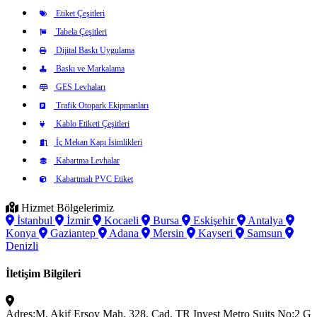
Etiket Çeşitleri
Tabela Çeşitleri
Dijital Baskı Uygulama
Baskı ve Markalama
GES Levhaları
Trafik Otopark Ekipmanları
Kablo Etiketi Çeşitleri
İç Mekan Kapı İsimlikleri
Kabartma Levhalar
Kabartmalı PVC Etiket
Hizmet Bölgelerimiz
İstanbul
İzmir
Kocaeli
Bursa
Eskişehir
Antalya
Konya
Gaziantep
Adana
Mersin
Kayseri
Samsun
Denizli
İletişim Bilgileri
Adres:
M. Akif Ersoy Mah. 328. Cad. TR Invest Metro Suits No:2 G