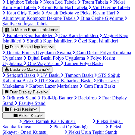
Lightbox Tabela
Neon Led Tabela
Totem Tabela
Pleksi
Kutu Harf Tabela
Krom Kutu Harf Tabela
Vinil Germe Tabela
Kapı Giriş Tabela
Aynalı Dekota ve Pleksi Kesim Harf
Alüminyum Kompozit Dekupe Tabela
Bina Cephe Giydirme
Şantiye ve İnşaat Tabela
İç Mekan Kapı İsimlikleri
Bombeli Kapı İsimlikleri
Düz Kapı İsimlikleri
Magnet Kapı
İsimlikleri
Sürgülü Kapı İsimlikleri
Özel Kapı İsimlikleri
Dijital Baskı Uygulama
Dekota Foreks Uygulama Sıvama
Cam Dekor Folyo Kumlama
Uygulama
Dijital Baskı Folyo Uygulama
Folyo Kesim
Uygulama
One Way Vision
Lümen Folyo Baskı
Baskı ve Markalama
Serigrafi Baskı
UV Baskı
Tampon Baskı
STS Soğuk
Kabartma Baskı
DTF Sıcak Kabartma Baskı
Fiber Lazer
Markalama
Karbon Lazer Markalama
Cam Fırın Baskı
Fuar Display Pleksi
Örümcek Stand
Roll-Up Banner
Backdrop
Fuar Display
Stand
Fasülye Stand
Pleksi Kesim
Pleksi Kutu
Pleksi Ramak Kala Kutusu
Pleksi Bağış -
Sadaka Kutusu
Pleksi Oy Sandığı
Pleksi
Şikayet - Öneri Kutusu
Pleksi Ürün Teşhir Standı