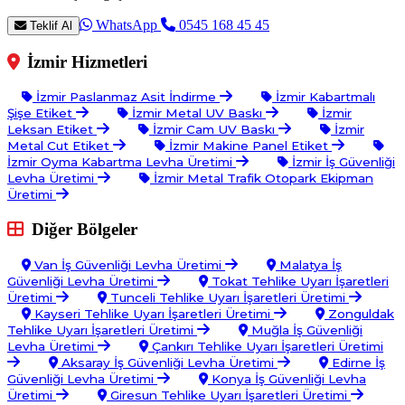
WhatsApp
0545 168 45 45
Teklif Al
İzmir Hizmetleri
İzmir Paslanmaz Asit İndirme
İzmir Kabartmalı
Şişe Etiket
İzmir Metal UV Baskı
İzmir
Leksan Etiket
İzmir Cam UV Baskı
İzmir
Metal Cut Etiket
İzmir Makine Panel Etiket
İzmir Oyma Kabartma Levha Üretimi
İzmir İş Güvenliği
Levha Üretimi
İzmir Metal Trafik Otopark Ekipman
Üretimi
Diğer Bölgeler
Van İş Güvenliği Levha Üretimi
Malatya İş
Güvenliği Levha Üretimi
Tokat Tehlike Uyarı İşaretleri
Üretimi
Tunceli Tehlike Uyarı İşaretleri Üretimi
Kayseri Tehlike Uyarı İşaretleri Üretimi
Zonguldak
Tehlike Uyarı İşaretleri Üretimi
Muğla İş Güvenliği
Levha Üretimi
Çankırı Tehlike Uyarı İşaretleri Üretimi
Aksaray İş Güvenliği Levha Üretimi
Edirne İş
Güvenliği Levha Üretimi
Konya İş Güvenliği Levha
Üretimi
Giresun Tehlike Uyarı İşaretleri Üretimi