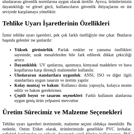
uluslararası güvenlik normlarına uygun olarak üretilir. Ayrıca, ürünlerimizin
dayanıklılığı ve görsel gücü, kullanıcıların güvenlik ihtiyaçlarını en üst
seviyede karşılamaya yöneliktir.
Tehlike Uyarı İşaretlerinin Özellikleri
İzmir tehlike uyarı işaretleri, pek çok farklı özelliğiyle öne çıkar. Bunların
başında gelenler ise şunlardır:
Yüksek görünürlük
: Parlak renkler ve yansıma özellikleri
sayesinde, uzak mesafelerden bile fark edilerek dikkat çekiciliği
artırır.
Dayanıklılık
: UV ışınlarına, aşınmaya, kimyasal maddelere ve hava
koşullarına karşı dirençli malzemeler kullanılır.
Uluslararası standartlara uygunluk
: ANSI, ISO ve diğer ilgili
standartlara uygun tasarım ve üretim yapılır.
Kolay montaj ve bakım
: Kullanıcı dostu yapısıyla, kolayca monte
edilir ve bakım gerektirmez.
Çeşitli boyut ve tasarım seçenekleri
: Farklı kullanım alanlarına
uygun geniş ürün yelpazesi mevcuttur.
Üretim Sürecimiz ve Malzeme Seçenekleri
Tehlike uyarı işaretleri üretiminde, malzeme seçimi oldukça önemlidir. Bu
nedenle, Ostim Etiket olarak, ürünlerimizde genellikle PVC levhalar,
reflektif kaplamalar ve yüksek dayanımlı vinil filmler kullanıyoruz. PVC