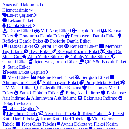
Anasayfa
Hakkımızda
Hizmetlerimiz
Etiket Çeşitleri
Leksan Etiket
Damla Etiket
Tekne Etiketi
VIP Araç Etiketi
Uçak Etiket
Karavan
Etiket
Dondurma Damla Etiket
Promosyon Damla Etiket
Reflektif Damla Etiket
Fosforlu Damla Etiket
Baskes Etiket
Şeffaf Etiket
Reflektif Etiket
Membran
Tuş Takımı
Tesa Etiket
Rezopal Kazıma Etiket
Slim Cut
Metal Cut
Altın Yaldız Sticker
Gümüş Yaldız Sticker
Garanti Etiket
İçten Yapıştırmalı Etiket
Çift Yön Baskılı Etiket
Statik Etiket
Metal Etiket Çeşitleri
Metal Etiket
Makine Panel Etiket
Serigrafi Etiket
Alüminyum Etiket
Sublimasyon Etiket
Pirinç Metal Etiket
UV Metal Etiket
Eloksallı Fiber Kazıma
Paslanmaz Metal
Etiket
Zamak Döküm Etiket
Pirinç Asit İndirme
Paslanmaz
Asit İndirme
Alüminyum Asit İndirme
Bakır Asit İndirme
Botaş Levhaları
Tabela Çeşitleri
Lightbox Tabela
Neon Led Tabela
Totem Tabela
Pleksi
Kutu Harf Tabela
Krom Kutu Harf Tabela
Vinil Germe
Tabela
Kapı Giriş Tabela
Aynalı Dekota ve Pleksi Kesim