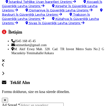
İstanbul Tehlike Uyarı İşaretleri Üretimi
Kocaeli İş
Güvenliği Levha Üretimi
Kırşehir İş Güvenliği Levha
Üretimi
Osmaniye İş Güvenliği Levha Üretimi
Bayburt İş Güvenliği Levha Üretimi
Trabzon İş
Güvenliği Levha Üretimi
Kütahya İş Güvenliği Levha
Üretimi
Sivas İş Güvenliği Levha Üretimi
İletişim
0545 168 45 45
ostimetiket@gmail.com
M. Akif Ersoy Mah. 328. Cad. TR Invest Metro Suits No:2 G
Macunköy-Yenimahalle/Ankara
Teklif Alın
Formu doldurun, size en kısa sürede dönelim.
Ad Soyad
*