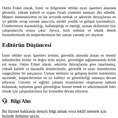
Ostim Etiket olarak, İzmir ve bölgesinde tehlike uyarı işaretleri alanında
güvenilir, yüksek kaliteli ve uygun fiyatlı çözümler sunmayı ilke edindik.
Müşteri memnuniyetini en üst seviyede tutmak ve sektörün ihtiyaçlarına en
iyi şekilde cevap vermek amacıyla, sürekli yenilik ve gelişim içerisindeyiz.
Ürünlerimizin dayanıklılığı, kullanışlılığı ve estetiği, uzman ekibimizin titiz
çalışmalarıyla ortaya çıkar. Ayrıca, hızlı teslimat ve teknik destek
hizmetlerimizle de müşterilerimizin her zaman yanında yer alıyoruz.
Editörün Düşüncesi
İzmir tehlike uyarı işaretleri üretimi, güvenlik alanında alınan en önemli
önlemlerden biridir ve doğru ürün seçimi, güvenliğin sağlanmasında kritik
rol oynar. Ostim Etiket olarak, sektörün ihtiyaçlarına göre tasarlanmış,
yüksek kaliteli ve dayanıklı ürünlerimizle, güvenlik ve uyarı sistemlerinin
vazgeçilmez bir parçasıyız. Uzman ekibimiz ve gelişmiş üretim tesislerimiz
sayesinde, müşterilerimize en iyi kaliteyi ve güvenilirliği sunmaya devam
ediyoruz. Güvenli ve sağlıklı çalışma ortamlarının oluşmasına katkıda
bulunmak, toplumun genel güvenliğine hizmet etmek ve sektörümüzde lider
olmak için çalışmalarımıza hız kesmeden devam ediyoruz.
Bilgi Alın
Bu hizmet hakkında detaylı bilgi almak veya teklif istemek için
bizimle iletişime geçin.