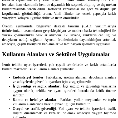
levhalar, hem ekonomik hem de dayanıklı bir seçenek olup, iç ve dış mekan
kullanımlarında tercih edilir. Reflektif kaplamalar ise gece ve düşük ışık
koşullarında görünürlüğü artırır. Vinil filmler ise, esnek yapısıyla farklı
yüzeylere kolayca uygulanabilir ve uzun ömürlüdür.
Üretim aşamasında, bilgisayar destekli tasarım (CAD) yazılımlarıyla
ürünlerimizin tasarımlarını gerçekleştiriyor ve modern baskı teknolojileri ile
yüksek çözünürlüklü baskılar alıyoruz. Bu sayede, renklerin canlılığı ve
detayların netliği sağlanır. Ayrıca, ürünlerimizin dayanıklılığını artırmak
amacıyla, çeşitli koruyucu kaplamalar ve laminasyon işlemleri uygulanır.
Kullanım Alanları ve Sektörel Uygulamalar
İzmir tehlike uyarı işaretleri, çok çeşitli sektörlerde ve farklı ortamlarda
kullanılmaktadır. Bu kullanım alanları şunlardır:
Endüstriyel tesisler
: Fabrikalar, üretim alanları, depolama alanları
ve atölyelerde güvenlik uyarıları için vazgeçilmezdir.
İş güvenliği ve sağlık alanları
: İşçi sağlığı ve güvenliği yasalarına
uygun olarak, tehlike ve uyarı işaretleri burada da kritik öneme
sahiptir.
Kamu ve belediye alanları
: Parklar, yollar, meydanlar ve toplu
kullanım alanlarında halkın güvenliği için kullanılır.
Otoyol ve trafik güvenliği
: Yol uyarı ve tehlike işaretleri, trafik
akışını düzenlemek ve kazaları önlemek amacıyla yaygın biçimde
kullanılır.