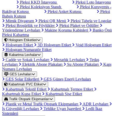
Pleksi KKD İstasyonu
Pleksi Loto İstasyonu
Pleksi Koleksiyon Standı
Pleksi Kuruyemiş -
Bakliyat Kutusu
Pleksi Anket Kutusu
Pleksi
Bahşiş Kutusu
Mimik Diyagram
Pleksi QR Menü
Pleksi Tabela ve Logolar
Pleksi Broşürlük ve Föylükler
Pleksi Plaket ve Ödüller
Yönlendirme Levhaları
Makine Koruma Kabinleri
Banko Önü
Pleksi Kabartma
Hologram Etiketleri
Hologram Etiket
3D Hologram Etiket
Void Hologram Etiket
Hologram Numaratör Etiket
Kabartma Levhalar
Cadde ve Sokak Levhaları
Mezarlık Levhaları
Tedaş
Levhaları
Elektrik Abone Plakaları
Su Abone Plakaları
Kapı
Numara Levhaları
GES Levhaları
GES Solar Etiketleri
GES Güneş Enerji Levhaları
Kabartmalı PVC Etiket
Kabartmalı Tekstil Etiket
Kabartmalı Termos Etiket
Kabartmalı Kupa Etiket
Kabartmalı Şişe Etiket
Trafik Otopark Ekipmanları
Plastik ve Metal Trafik Otopark Ekipmanları
ADR Levhaları
İş Güvenliği Levhaları
Tehlike Uyarı İşaretleri
Ledli İkaz
Sistemleri