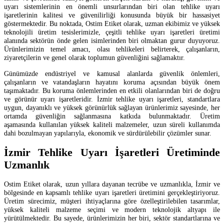
uyarı sistemlerinin en önemli unsurlarından biri olan tehlike uyarı
işaretlerinin kalitesi ve güvenilirliği konusunda büyük bir hassasiyet
göstermektedir. Bu noktada, Ostim Etiket olarak, uzman ekibimiz ve yüksek
teknolojili üretim tesislerimizle, çeşitli tehlike uyarı işaretleri üretimi
alanında sektörün önde gelen isimlerinden biri olmaktan gurur duyuyoruz.
Ürünlerimizin temel amacı, olası tehlikeleri belirterek, çalışanların,
ziyaretçilerin ve genel olarak toplumun güvenliğini sağlamaktır.
Günümüzde endüstriyel ve kamusal alanlarda güvenlik önlemleri,
çalışanların ve vatandaşların hayatını koruma açısından büyük önem
taşımaktadır. Bu koruma önlemlerinden en etkili olanlarından biri de doğru
ve görünür uyarı işaretleridir. İzmir tehlike uyarı işaretleri, standartlara
uygun, dayanıklı ve yüksek görünürlük sağlayan ürünlerimiz sayesinde, her
ortamda güvenliğin sağlanmasına katkıda bulunmaktadır. Üretim
aşamasında kullanılan yüksek kaliteli malzemeler, uzun süreli kullanımda
dahi bozulmayan yapılarıyla, ekonomik ve sürdürülebilir çözümler sunar.
İzmir Tehlike Uyarı İşaretleri Üretiminde
Uzmanlık
Ostim Etiket olarak, uzun yıllara dayanan tecrübe ve uzmanlıkla, İzmir ve
bölgesinde en kapsamlı tehlike uyarı işaretleri üretimini gerçekleştiriyoruz.
Üretim sürecimiz, müşteri ihtiyaçlarına göre özelleştirilebilen tasarımlar,
yüksek kaliteli malzeme seçimi ve modern teknolojik altyapı ile
yürütülmektedir. Bu sayede, ürünlerimizin her biri, sektör standartlarına ve