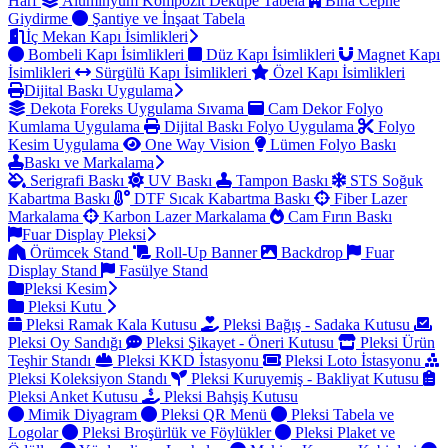
Harf
Alüminyum Kompozit Dekupe Tabela
Bina Cephe
Giydirme
Şantiye ve İnşaat Tabela
İç Mekan Kapı İsimlikleri
Bombeli Kapı İsimlikleri
Düz Kapı İsimlikleri
Magnet Kapı
İsimlikleri
Sürgülü Kapı İsimlikleri
Özel Kapı İsimlikleri
Dijital Baskı Uygulama
Dekota Foreks Uygulama Sıvama
Cam Dekor Folyo
Kumlama Uygulama
Dijital Baskı Folyo Uygulama
Folyo
Kesim Uygulama
One Way Vision
Lümen Folyo Baskı
Baskı ve Markalama
Serigrafi Baskı
UV Baskı
Tampon Baskı
STS Soğuk
Kabartma Baskı
DTF Sıcak Kabartma Baskı
Fiber Lazer
Markalama
Karbon Lazer Markalama
Cam Fırın Baskı
Fuar Display Pleksi
Örümcek Stand
Roll-Up Banner
Backdrop
Fuar
Display Stand
Fasülye Stand
Pleksi Kesim
Pleksi Kutu
Pleksi Ramak Kala Kutusu
Pleksi Bağış - Sadaka Kutusu
Pleksi Oy Sandığı
Pleksi Şikayet - Öneri Kutusu
Pleksi Ürün
Teşhir Standı
Pleksi KKD İstasyonu
Pleksi Loto İstasyonu
Pleksi Koleksiyon Standı
Pleksi Kuruyemiş - Bakliyat Kutusu
Pleksi Anket Kutusu
Pleksi Bahşiş Kutusu
Mimik Diyagram
Pleksi QR Menü
Pleksi Tabela ve
Logolar
Pleksi Broşürlük ve Föylükler
Pleksi Plaket ve