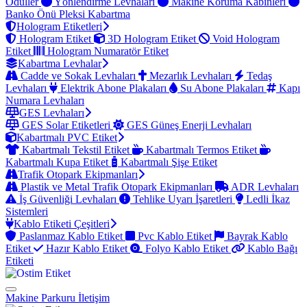
Ödüller
Yönlendirme Levhaları
Makine Koruma Kabinleri
Banko Önü Pleksi Kabartma
Hologram Etiketleri
Hologram Etiket
3D Hologram Etiket
Void Hologram
Etiket
Hologram Numaratör Etiket
Kabartma Levhalar
Cadde ve Sokak Levhaları
Mezarlık Levhaları
Tedaş
Levhaları
Elektrik Abone Plakaları
Su Abone Plakaları
Kapı
Numara Levhaları
GES Levhaları
GES Solar Etiketleri
GES Güneş Enerji Levhaları
Kabartmalı PVC Etiket
Kabartmalı Tekstil Etiket
Kabartmalı Termos Etiket
Kabartmalı Kupa Etiket
Kabartmalı Şişe Etiket
Trafik Otopark Ekipmanları
Plastik ve Metal Trafik Otopark Ekipmanları
ADR Levhaları
İş Güvenliği Levhaları
Tehlike Uyarı İşaretleri
Ledli İkaz
Sistemleri
Kablo Etiketi Çeşitleri
Paslanmaz Kablo Etiket
Pvc Kablo Etiket
Bayrak Kablo
Etiket
Hazır Kablo Etiket
Folyo Kablo Etiket
Kablo Bağı
Etiketi
Makine Parkuru
İletişim