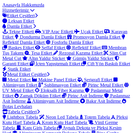
Anasayfa
Hakkımızda
Hizmetlerimiz
Etiket Çeşitleri
Leksan Etiket
Damla Etiket
Tekne Etiketi
VIP Araç Etiketi
Uçak Etiket
Karavan
Etiket
Dondurma Damla Etiket
Promosyon Damla Etiket
Reflektif Damla Etiket
Fosforlu Damla Etiket
Baskes Etiket
Şeffaf Etiket
Reflektif Etiket
Membran
Tuş Takımı
Tesa Etiket
Rezopal Kazıma Etiket
Slim Cut
Metal Cut
Altın Yaldız Sticker
Gümüş Yaldız Sticker
Garanti Etiket
İçten Yapıştırmalı Etiket
Çift Yön Baskılı Etiket
Statik Etiket
Metal Etiket Çeşitleri
Metal Etiket
Makine Panel Etiket
Serigrafi Etiket
Alüminyum Etiket
Sublimasyon Etiket
Pirinç Metal Etiket
UV Metal Etiket
Eloksallı Fiber Kazıma
Paslanmaz Metal
Etiket
Zamak Döküm Etiket
Pirinç Asit İndirme
Paslanmaz
Asit İndirme
Alüminyum Asit İndirme
Bakır Asit İndirme
Botaş Levhaları
Tabela Çeşitleri
Lightbox Tabela
Neon Led Tabela
Totem Tabela
Pleksi
Kutu Harf Tabela
Krom Kutu Harf Tabela
Vinil Germe
Tabela
Kapı Giriş Tabela
Aynalı Dekota ve Pleksi Kesim