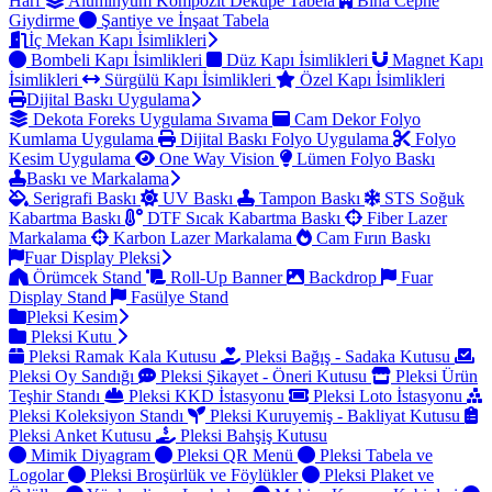
Harf
Alüminyum Kompozit Dekupe Tabela
Bina Cephe
Giydirme
Şantiye ve İnşaat Tabela
İç Mekan Kapı İsimlikleri
Bombeli Kapı İsimlikleri
Düz Kapı İsimlikleri
Magnet Kapı
İsimlikleri
Sürgülü Kapı İsimlikleri
Özel Kapı İsimlikleri
Dijital Baskı Uygulama
Dekota Foreks Uygulama Sıvama
Cam Dekor Folyo
Kumlama Uygulama
Dijital Baskı Folyo Uygulama
Folyo
Kesim Uygulama
One Way Vision
Lümen Folyo Baskı
Baskı ve Markalama
Serigrafi Baskı
UV Baskı
Tampon Baskı
STS Soğuk
Kabartma Baskı
DTF Sıcak Kabartma Baskı
Fiber Lazer
Markalama
Karbon Lazer Markalama
Cam Fırın Baskı
Fuar Display Pleksi
Örümcek Stand
Roll-Up Banner
Backdrop
Fuar
Display Stand
Fasülye Stand
Pleksi Kesim
Pleksi Kutu
Pleksi Ramak Kala Kutusu
Pleksi Bağış - Sadaka Kutusu
Pleksi Oy Sandığı
Pleksi Şikayet - Öneri Kutusu
Pleksi Ürün
Teşhir Standı
Pleksi KKD İstasyonu
Pleksi Loto İstasyonu
Pleksi Koleksiyon Standı
Pleksi Kuruyemiş - Bakliyat Kutusu
Pleksi Anket Kutusu
Pleksi Bahşiş Kutusu
Mimik Diyagram
Pleksi QR Menü
Pleksi Tabela ve
Logolar
Pleksi Broşürlük ve Föylükler
Pleksi Plaket ve