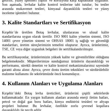
getirilir, yüzey işlemleri yapılır ve korozyona karşı kaplamalar uygulanır.
Son aşamada, levhalar kalite kontrol testlerine tabi tutulur; bu testler
arasında mukavemet testleri, kimyasal dayanıklılık testleri ve yüzey
inceleme işlemleri bulunur.
3. Kalite Standartları ve Sertifikasyon
Kırşehir’de üretilen Botaş levhalar, uluslararası ve ulusal kalite
standartlarına uygun olarak üretilir. ISO 9001 kalite yönetim sistemi, ISO
14001 çevre yönetim sistemi ve OHSAS 18001 iş sağlığı ve güvenliği
standartları, üretim süreçlerimizin temelini oluşturur. Ayrıca, ürünlerimiz,
TSE, CE veya diğer uygunluk belgeleri ile sertifikalandırılmıştır.
Bu sertifikasyonlar, ürünlerimizin yüksek kalite ve güvenilirlikte olduğunu
belgelemektedir. Müşterilerimize sunduğumuz ürünlerin dayanıklılığı ve
performansı, sürekli denetim ve kalite kontrol mekanizmalarımız sayesinde
garanti altına alınır. Ayrıca, çevre dostu üretim teknikleri ve sürdürülebilir
malzeme kullanımı ile sektörümüzde öncü konumdayız.
4. Kullanım Alanları ve Uygulama Alanları
Kırşehir’deki Botaş levha üreticileri, ürünlerini çeşitli sektörlerde
kullanmaktadır. En yaygın kullanım alanları arasında enerji iletim hatları,
petrol ve doğal gaz boru hatları, kimya endüstrisi tesisleri ve altyapı
projeleri bulunur. Bu levhalar, özellikle zorlu çevresel koşullara
dayanıklılığı ile tercih edilir.