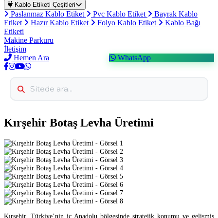
Kablo Etiketi Çeşitleri
Paslanmaz Kablo Etiket
Pvc Kablo Etiket
Bayrak Kablo
Etiket
Hazır Kablo Etiket
Folyo Kablo Etiket
Kablo Bağı
Etiketi
Makine Parkuru
İletişim
Hemen Ara
WhatsApp
Kırşehir Botaş Levha Üretimi
Kırşehir, Türkiye’nin iç Anadolu bölgesinde stratejik konumu ve gelişmiş