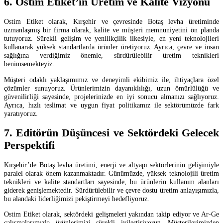
6. Ostim Etiket’in Üretim ve Kalite Vizyonu
Ostim Etiket olarak, Kırşehir ve çevresinde Botaş levha üretiminde
uzmanlaşmış bir firma olarak, kalite ve müşteri memnuniyetini ön planda
tutuyoruz. Sürekli gelişim ve yenilikçilik ilkesiyle, en yeni teknolojileri
kullanarak yüksek standartlarda ürünler üretiyoruz. Ayrıca, çevre ve insan
sağlığına verdiğimiz önemle, sürdürülebilir üretim teknikleri
benimsemekteyiz.
Müşteri odaklı yaklaşımımız ve deneyimli ekibimiz ile, ihtiyaçlara özel
çözümler sunuyoruz. Ürünlerimizin dayanıklılığı, uzun ömürlülüğü ve
güvenilirliği sayesinde, projelerinizde en iyi sonucu almanızı sağlıyoruz.
Ayrıca, hızlı teslimat ve uygun fiyat politikamız ile sektörümüzde fark
yaratıyoruz.
7. Editörün Düşüncesi ve Sektördeki Gelecek
Perspektifi
Kırşehir’de Botaş levha üretimi, enerji ve altyapı sektörlerinin gelişimiyle
paralel olarak önem kazanmaktadır. Günümüzde, yüksek teknolojili üretim
teknikleri ve kalite standartları sayesinde, bu ürünlerin kullanım alanları
giderek genişlemektedir. Sürdürülebilir ve çevre dostu üretim anlayışımızla,
bu alandaki liderliğimizi pekiştirmeyi hedefliyoruz.
Ostim Etiket olarak, sektördeki gelişmeleri yakından takip ediyor ve Ar-Ge
çalışmalarımızla ürünlerimizi sürekli iyileştiriyoruz. Müşterilerimizden