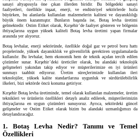
sanayi altyapısıyla öne çıkan illerden biridir. Bu bölgedeki sanayi
faaliyetleri, özellikle inşaat, enerji, ve endüstriyel sektörlerde hızla
büyürken, bu alanlarda kullanılan malzemelerin kalitesi ve dayanıklılığı
büyük önem kazanmıştır. Bunların başında ise, Botaş levha üretimi
gelmektedir. Ostim Etiket olarak, Kırşehir’de faaliyet gösteren ve bölgenin
ihtiyaçlarına uygun yüksek kaliteli Botaş levha üretimi yapan firmalar
arasında yer alıyoruz.
Botaş levhalar, enerji sektöründe, özellikle doğal gaz ve petrol boru hattı
projelerinde, yüksek dayanıklılık ve güvenilirlik gerektiren uygulamalarda
kullanılır. Bu levhalar, hem ekonomik hem de teknik açıdan tercih edilen
çözümler sunar. Kırşehir’deki üreticiler olarak, bu alandaki teknolojik
gelişmeleri yakından takip ediyor ve müşterilerimize en iyi ürünleri
sunmayı taahhüt ediyoruz. Üretim süreçlerimizde kullanılan ileri
teknolojiler, yüksek kalite standartlarına uygunluk ve sürdürülebilirlik
ilkeleri, bizi sektörde öncü konuma getiriyor.
Kırşehir Botaş levha üretiminde, temel olarak kullanılan malzemeler, üretim
teknikleri ve ürünlerin özellikleri detaylı analiz edilerek, müşterilerimizin
ihtiyaçlarına en uygun çözümleri sunuyoruz. Ayrıca, sektördeki güncel
gelişmeler ve Ostim Etiket olarak bizim bu alandaki uzmanlığımızı da
detaylandıracağız.
1. Botaş Levha Nedir? Tanımı ve Temel
Özellikleri