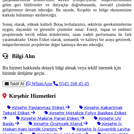
gelen geri bildirimler ve ihtiyaçlar doğrultusunda, inovatif çözümler
geliştirmeye devam edeceğiz. Bu sayede, Kırşehir ve bölge ekonomisine
katkıda bulunmayı sürdüreceğiz.
Sonuç olarak, yüksek kaliteli Botaş levhalarımız, sektörün gereksinimlerine
uygun, dayanıklı ve güvenilir çözümler sunar. Enerji, inşaat ve endüstri
projelerinde tercih edilen ürünlerimiz, uzun vadeli performansı ile fark
yaratmaktadır. Ostim Etiket olarak, uzmanlık ve kaliteyi bir araya getirerek,
müşterilerimizin projelerine değer katmaya devam edeceğiz.
Bilgi Alın
Bu hizmet hakkında detaylı bilgi almak veya teklif istemek için
bizimle iletişime geçin.
WhatsApp
0545 168 45 45
Teklif Al
Kırşehir Hizmetleri
Kırşehir Paslanmaz Etiket
Kırşehir Kabartmalı
Tekstil Etiket
Kırşehir Metalize Folyo Baskes Etiket
Kırşehir Makine Panel Etiket
Kırşehir UV
Baskı
Kırşehir Örümcek Stand
Kırşehir İç
Mekan Kapı İsimlik Üretimi
Kırşehir İş Güvenliği Levha