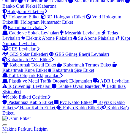
Ödüller
Yönlendirme Levhaları
Makine Koruma Kabinleri
Banko Önü Pleksi Kabartma
Hologram Etiketleri
Hologram Etiket
3D Hologram Etiket
Void Hologram
Etiket
Hologram Numaratör Etiket
Kabartma Levhalar
Cadde ve Sokak Levhaları
Mezarlık Levhaları
Tedaş
Levhaları
Elektrik Abone Plakaları
Su Abone Plakaları
Kapı
Numara Levhaları
GES Levhaları
GES Solar Etiketleri
GES Güneş Enerji Levhaları
Kabartmalı PVC Etiket
Kabartmalı Tekstil Etiket
Kabartmalı Termos Etiket
Kabartmalı Kupa Etiket
Kabartmalı Şişe Etiket
Trafik Otopark Ekipmanları
Plastik ve Metal Trafik Otopark Ekipmanları
ADR Levhaları
İş Güvenliği Levhaları
Tehlike Uyarı İşaretleri
Ledli İkaz
Sistemleri
Kablo Etiketi Çeşitleri
Paslanmaz Kablo Etiket
Pvc Kablo Etiket
Bayrak Kablo
Etiket
Hazır Kablo Etiket
Folyo Kablo Etiket
Kablo Bağı
Etiketi
Makine Parkuru
İletişim