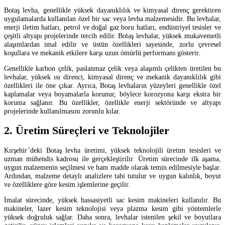
Botaş levha, genellikle yüksek dayanıklılık ve kimyasal direnç gerektiren
uygulamalarda kullanılan özel bir sac veya levha malzemesidir. Bu levhalar,
enerji iletim hatları, petrol ve doğal gaz boru hatları, endüstriyel tesisler ve
çeşitli altyapı projelerinde tercih edilir. Botaş levhalar, yüksek mukavemetli
alaşımlardan imal edilir ve üstün özellikleri sayesinde, zorlu çevresel
koşullara ve mekanik etkilere karşı uzun ömürlü performans gösterir.
Genellikle karbon çelik, paslanmaz çelik veya alaşımlı çelikten üretilen bu
levhalar, yüksek ısı direnci, kimyasal direnç ve mekanik dayanıklılık gibi
özellikleri ile öne çıkar. Ayrıca, Botaş levhaların yüzeyleri genellikle özel
kaplamalar veya boyamalarla korunur, böylece korozyona karşı ekstra bir
koruma sağlanır. Bu özellikler, özellikle enerji sektöründe ve altyapı
projelerinde kullanılmasını zorunlu kılar.
2. Üretim Süreçleri ve Teknolojiler
Kırşehir’deki Botaş levha üretimi, yüksek teknolojili üretim tesisleri ve
uzman mühendis kadrosu ile gerçekleştirilir. Üretim sürecinde ilk aşama,
uygun malzemenin seçilmesi ve ham madde olarak temin edilmesiyle başlar.
Ardından, malzeme detaylı analizlere tabi tutulur ve uygun kalınlık, boyut
ve özelliklere göre kesim işlemlerine geçilir.
İmalat sürecinde, yüksek hassasiyetli sac kesim makineleri kullanılır. Bu
makineler, lazer kesim teknolojisi veya plazma kesim gibi yöntemlerle
yüksek doğruluk sağlar. Daha sonra, levhalar istenilen şekil ve boyutlara