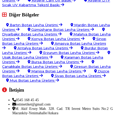
Üretimi
Kırşehir Cam UV Baskı
Kırşehir DTF
Sıcak UV Kabartma Tekstil Baskı
Diğer Bölgeler
Bartın Botaş Levha Üretimi
Mardin Botaş Levha
Üretimi
Gümüşhane Botaş Levha Üretimi
Diyarbakır Botaş Levha Üretimi
Malatya Botaş Levha
Üretimi
Konya Botaş Levha Üretimi
Sinop
Botaş Levha Üretimi
Amasya Botaş Levha Üretimi
Antalya Botaş Levha Üretimi
Burdur Botaş
Levha Üretimi
Erzurum Botaş Levha Üretimi
Uşak Botaş Levha Üretimi
Karaman Botaş Levha
Üretimi
Bursa Botaş Levha Üretimi
Çanakkale Botaş Levha Üretimi
Giresun Botaş Levha
Üretimi
Manisa Botaş Levha Üretimi
Düzce
Botaş Levha Üretimi
Sivas Botaş Levha Üretimi
Muş Botaş Levha Üretimi
İletişim
0545 168 45 45
ostimetiket@gmail.com
M. Akif Ersoy Mah. 328. Cad. TR Invest Metro Suits No:2 G
Macunköy-Yenimahalle/Ankara