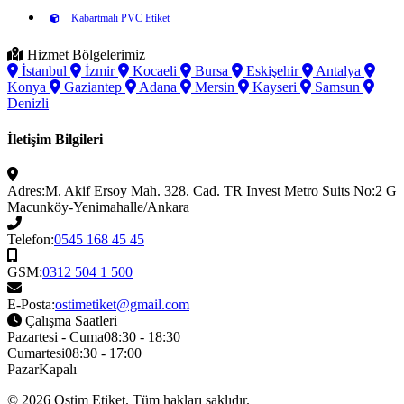
Kabartmalı PVC Etiket
Hizmet Bölgelerimiz
İstanbul
İzmir
Kocaeli
Bursa
Eskişehir
Antalya
Konya
Gaziantep
Adana
Mersin
Kayseri
Samsun
Denizli
İletişim Bilgileri
Adres:
M. Akif Ersoy Mah. 328. Cad. TR Invest Metro Suits No:2 G
Macunköy-Yenimahalle/Ankara
Telefon:
0545 168 45 45
GSM:
0312 504 1 500
E-Posta:
ostimetiket@gmail.com
Çalışma Saatleri
Pazartesi - Cuma
08:30 - 18:30
Cumartesi
08:30 - 17:00
Pazar
Kapalı
© 2026
Ostim Etiket
. Tüm hakları saklıdır.