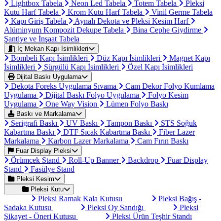
Lightbox Tabela
Neon Led Tabela
Totem Tabela
Pleksi
Kutu Harf Tabela
Krom Kutu Harf Tabela
Vinil Germe Tabela
Kapı Giriş Tabela
Aynalı Dekota ve Pleksi Kesim Harf
Alüminyum Kompozit Dekupe Tabela
Bina Cephe Giydirme
Şantiye ve İnşaat Tabela
İç Mekan Kapı İsimlikleri
Bombeli Kapı İsimlikleri
Düz Kapı İsimlikleri
Magnet Kapı
İsimlikleri
Sürgülü Kapı İsimlikleri
Özel Kapı İsimlikleri
Dijital Baskı Uygulama
Dekota Foreks Uygulama Sıvama
Cam Dekor Folyo Kumlama
Uygulama
Dijital Baskı Folyo Uygulama
Folyo Kesim
Uygulama
One Way Vision
Lümen Folyo Baskı
Baskı ve Markalama
Serigrafi Baskı
UV Baskı
Tampon Baskı
STS Soğuk
Kabartma Baskı
DTF Sıcak Kabartma Baskı
Fiber Lazer
Markalama
Karbon Lazer Markalama
Cam Fırın Baskı
Fuar Display Pleksi
Örümcek Stand
Roll-Up Banner
Backdrop
Fuar Display
Stand
Fasülye Stand
Pleksi Kesim
Pleksi Kutu
Pleksi Ramak Kala Kutusu
Pleksi Bağış -
Sadaka Kutusu
Pleksi Oy Sandığı
Pleksi
Şikayet - Öneri Kutusu
Pleksi Ürün Teşhir Standı