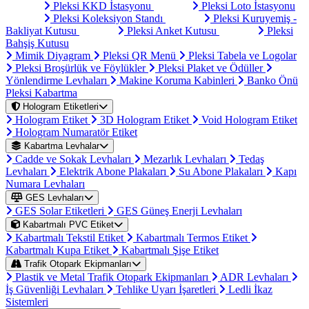
Pleksi KKD İstasyonu
Pleksi Loto İstasyonu
Pleksi Koleksiyon Standı
Pleksi Kuruyemiş -
Bakliyat Kutusu
Pleksi Anket Kutusu
Pleksi
Bahşiş Kutusu
Mimik Diyagram
Pleksi QR Menü
Pleksi Tabela ve Logolar
Pleksi Broşürlük ve Föylükler
Pleksi Plaket ve Ödüller
Yönlendirme Levhaları
Makine Koruma Kabinleri
Banko Önü
Pleksi Kabartma
Hologram Etiketleri
Hologram Etiket
3D Hologram Etiket
Void Hologram Etiket
Hologram Numaratör Etiket
Kabartma Levhalar
Cadde ve Sokak Levhaları
Mezarlık Levhaları
Tedaş
Levhaları
Elektrik Abone Plakaları
Su Abone Plakaları
Kapı
Numara Levhaları
GES Levhaları
GES Solar Etiketleri
GES Güneş Enerji Levhaları
Kabartmalı PVC Etiket
Kabartmalı Tekstil Etiket
Kabartmalı Termos Etiket
Kabartmalı Kupa Etiket
Kabartmalı Şişe Etiket
Trafik Otopark Ekipmanları
Plastik ve Metal Trafik Otopark Ekipmanları
ADR Levhaları
İş Güvenliği Levhaları
Tehlike Uyarı İşaretleri
Ledli İkaz
Sistemleri