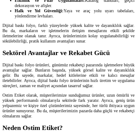
Etkinlik ve Fuar Uygulamaları:
Katalog standları, geçici
dekorasyon ve afişler.
Halk ve Yol Güvenliği:
Yaya ve araç yolu uyarı tabelaları,
yönlendirme levhaları.
Dijital baskı folyo, farklı yüzeylerde yüksek kalite ve dayanıklılık sağlar.
Bu da, markaların ve işletmelerin iletişim mesajlarını etkili şekilde
iletmelerine olanak tanır. Ayrıca, ürünlerimizin kolay uygulanabilirliği ve
sökülebilirliği, pratik kullanım avantajları sunar.
Sektörel Avantajlar ve Rekabet Gücü
Dijital baskı folyo ürünleri, günümüz rekabetçi pazarında işletmelere büyük
avantajlar sağlar. Bunların başında, yüksek görsel kalite ve dayanıklılık
gelir. Bu sayede, markalar, hedef kitlelerine etkili ve kalıcı mesajlar
iletebilirler. Ayrıca, dijital baskı folyo ürünlerinin hızlı üretim ve uygulama
süreçleri, zaman ve maliyet açısından tasarruf sağlar.
Ostim Etiket olarak, müşterilerimize sunduğumuz ürünler, uzun ömürlü ve
yüksek performanslı olmalarıyla sektörde fark yaratır. Ayrıca, geniş ürün
yelpazemiz ve kişiye özel çözümlerimiz sayesinde, her türlü ihtiyaca uygun
ürünler sunuyoruz. Bu da, müşterilerimizin pazarda daha güçlü ve rekabetçi
olmalarını sağlar.
Neden Ostim Etiket?