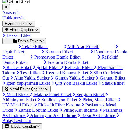
Anasayfa
Hakkımızda
Hizmetlerimiz
Etiket Çeşitleri
Leksan Etiket
Damla Etiket
Tekne Etiketi
VIP Araç Etiketi
Uçak Etiket
Karavan Etiket
Dondurma Damla
Etiket
Promosyon Damla Etiket
Reflektif
Damla Etiket
Fosforlu Damla Etiket
Baskes Etiket
Şeffaf Etiket
Reflektif Etiket
Membran Tuş
Takımı
Tesa Etiket
Rezopal Kazıma Etiket
Slim Cut Metal
Cut
Altın Yaldız Sticker
Gümüş Yaldız Sticker
Garanti Etiket
İçten Yapıştırmalı Etiket
Çift Yön Baskılı Etiket
Statik Etiket
Metal Etiket Çeşitleri
Metal Etiket
Makine Panel Etiket
Serigrafi Etiket
Alüminyum Etiket
Sublimasyon Etiket
Pirinç Metal Etiket
UV Metal Etiket
Eloksallı Fiber Kazıma
Paslanmaz Metal
Etiket
Zamak Döküm Etiket
Pirinç Asit İndirme
Paslanmaz
Asit İndirme
Alüminyum Asit İndirme
Bakır Asit İndirme
Botaş Levhaları
Tabela Çeşitleri