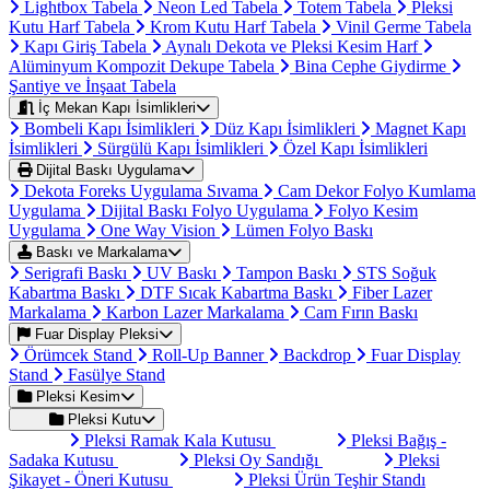
Lightbox Tabela
Neon Led Tabela
Totem Tabela
Pleksi
Kutu Harf Tabela
Krom Kutu Harf Tabela
Vinil Germe Tabela
Kapı Giriş Tabela
Aynalı Dekota ve Pleksi Kesim Harf
Alüminyum Kompozit Dekupe Tabela
Bina Cephe Giydirme
Şantiye ve İnşaat Tabela
İç Mekan Kapı İsimlikleri
Bombeli Kapı İsimlikleri
Düz Kapı İsimlikleri
Magnet Kapı
İsimlikleri
Sürgülü Kapı İsimlikleri
Özel Kapı İsimlikleri
Dijital Baskı Uygulama
Dekota Foreks Uygulama Sıvama
Cam Dekor Folyo Kumlama
Uygulama
Dijital Baskı Folyo Uygulama
Folyo Kesim
Uygulama
One Way Vision
Lümen Folyo Baskı
Baskı ve Markalama
Serigrafi Baskı
UV Baskı
Tampon Baskı
STS Soğuk
Kabartma Baskı
DTF Sıcak Kabartma Baskı
Fiber Lazer
Markalama
Karbon Lazer Markalama
Cam Fırın Baskı
Fuar Display Pleksi
Örümcek Stand
Roll-Up Banner
Backdrop
Fuar Display
Stand
Fasülye Stand
Pleksi Kesim
Pleksi Kutu
Pleksi Ramak Kala Kutusu
Pleksi Bağış -
Sadaka Kutusu
Pleksi Oy Sandığı
Pleksi
Şikayet - Öneri Kutusu
Pleksi Ürün Teşhir Standı