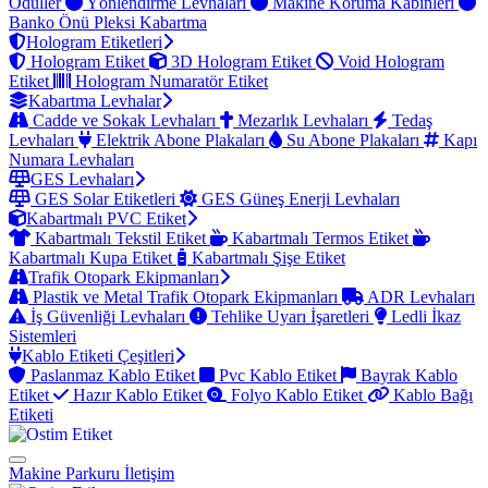
Ödüller
Yönlendirme Levhaları
Makine Koruma Kabinleri
Banko Önü Pleksi Kabartma
Hologram Etiketleri
Hologram Etiket
3D Hologram Etiket
Void Hologram
Etiket
Hologram Numaratör Etiket
Kabartma Levhalar
Cadde ve Sokak Levhaları
Mezarlık Levhaları
Tedaş
Levhaları
Elektrik Abone Plakaları
Su Abone Plakaları
Kapı
Numara Levhaları
GES Levhaları
GES Solar Etiketleri
GES Güneş Enerji Levhaları
Kabartmalı PVC Etiket
Kabartmalı Tekstil Etiket
Kabartmalı Termos Etiket
Kabartmalı Kupa Etiket
Kabartmalı Şişe Etiket
Trafik Otopark Ekipmanları
Plastik ve Metal Trafik Otopark Ekipmanları
ADR Levhaları
İş Güvenliği Levhaları
Tehlike Uyarı İşaretleri
Ledli İkaz
Sistemleri
Kablo Etiketi Çeşitleri
Paslanmaz Kablo Etiket
Pvc Kablo Etiket
Bayrak Kablo
Etiket
Hazır Kablo Etiket
Folyo Kablo Etiket
Kablo Bağı
Etiketi
Makine Parkuru
İletişim