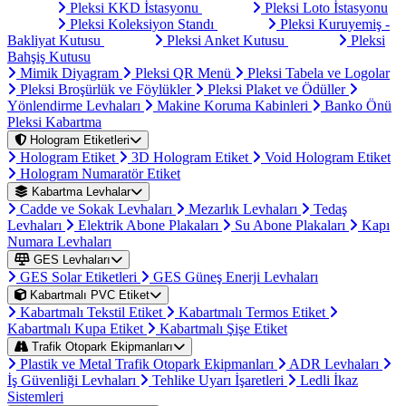
Pleksi KKD İstasyonu
Pleksi Loto İstasyonu
Pleksi Koleksiyon Standı
Pleksi Kuruyemiş -
Bakliyat Kutusu
Pleksi Anket Kutusu
Pleksi
Bahşiş Kutusu
Mimik Diyagram
Pleksi QR Menü
Pleksi Tabela ve Logolar
Pleksi Broşürlük ve Föylükler
Pleksi Plaket ve Ödüller
Yönlendirme Levhaları
Makine Koruma Kabinleri
Banko Önü
Pleksi Kabartma
Hologram Etiketleri
Hologram Etiket
3D Hologram Etiket
Void Hologram Etiket
Hologram Numaratör Etiket
Kabartma Levhalar
Cadde ve Sokak Levhaları
Mezarlık Levhaları
Tedaş
Levhaları
Elektrik Abone Plakaları
Su Abone Plakaları
Kapı
Numara Levhaları
GES Levhaları
GES Solar Etiketleri
GES Güneş Enerji Levhaları
Kabartmalı PVC Etiket
Kabartmalı Tekstil Etiket
Kabartmalı Termos Etiket
Kabartmalı Kupa Etiket
Kabartmalı Şişe Etiket
Trafik Otopark Ekipmanları
Plastik ve Metal Trafik Otopark Ekipmanları
ADR Levhaları
İş Güvenliği Levhaları
Tehlike Uyarı İşaretleri
Ledli İkaz
Sistemleri