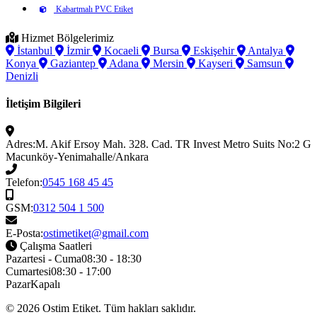
Kabartmalı PVC Etiket
Hizmet Bölgelerimiz
İstanbul
İzmir
Kocaeli
Bursa
Eskişehir
Antalya
Konya
Gaziantep
Adana
Mersin
Kayseri
Samsun
Denizli
İletişim Bilgileri
Adres:
M. Akif Ersoy Mah. 328. Cad. TR Invest Metro Suits No:2 G
Macunköy-Yenimahalle/Ankara
Telefon:
0545 168 45 45
GSM:
0312 504 1 500
E-Posta:
ostimetiket@gmail.com
Çalışma Saatleri
Pazartesi - Cuma
08:30 - 18:30
Cumartesi
08:30 - 17:00
Pazar
Kapalı
© 2026
Ostim Etiket
. Tüm hakları saklıdır.