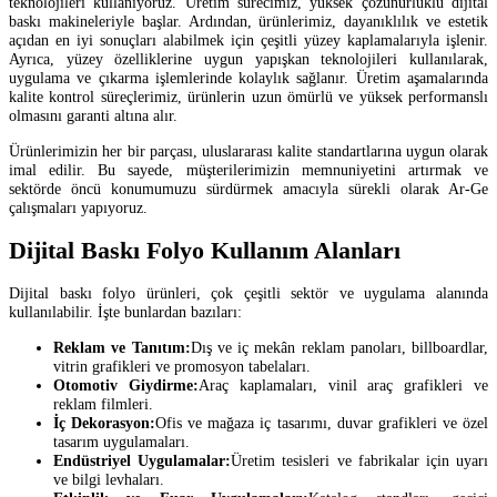
teknolojileri kullanıyoruz. Üretim sürecimiz, yüksek çözünürlüklü dijital
baskı makineleriyle başlar. Ardından, ürünlerimiz, dayanıklılık ve estetik
açıdan en iyi sonuçları alabilmek için çeşitli yüzey kaplamalarıyla işlenir.
Ayrıca, yüzey özelliklerine uygun yapışkan teknolojileri kullanılarak,
uygulama ve çıkarma işlemlerinde kolaylık sağlanır. Üretim aşamalarında
kalite kontrol süreçlerimiz, ürünlerin uzun ömürlü ve yüksek performanslı
olmasını garanti altına alır.
Ürünlerimizin her bir parçası, uluslararası kalite standartlarına uygun olarak
imal edilir. Bu sayede, müşterilerimizin memnuniyetini artırmak ve
sektörde öncü konumumuzu sürdürmek amacıyla sürekli olarak Ar-Ge
çalışmaları yapıyoruz.
Dijital Baskı Folyo Kullanım Alanları
Dijital baskı folyo ürünleri, çok çeşitli sektör ve uygulama alanında
kullanılabilir. İşte bunlardan bazıları:
Reklam ve Tanıtım:
Dış ve iç mekân reklam panoları, billboardlar,
vitrin grafikleri ve promosyon tabelaları.
Otomotiv Giydirme:
Araç kaplamaları, vinil araç grafikleri ve
reklam filmleri.
İç Dekorasyon:
Ofis ve mağaza iç tasarımı, duvar grafikleri ve özel
tasarım uygulamaları.
Endüstriyel Uygulamalar:
Üretim tesisleri ve fabrikalar için uyarı
ve bilgi levhaları.