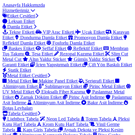
Anasayfa
Hakkımızda
Hizmetlerimiz
Etiket Çeşitleri
Leksan Etiket
Damla Etiket
Tekne Etiketi
VIP Araç Etiketi
Uçak Etiket
Karavan
Etiket
Dondurma Damla Etiket
Promosyon Damla Etiket
Reflektif Damla Etiket
Fosforlu Damla Etiket
Baskes Etiket
Şeffaf Etiket
Reflektif Etiket
Membran
Tuş Takımı
Tesa Etiket
Rezopal Kazıma Etiket
Slim Cut
Metal Cut
Altın Yaldız Sticker
Gümüş Yaldız Sticker
Garanti Etiket
İçten Yapıştırmalı Etiket
Çift Yön Baskılı Etiket
Statik Etiket
Metal Etiket Çeşitleri
Metal Etiket
Makine Panel Etiket
Serigrafi Etiket
Alüminyum Etiket
Sublimasyon Etiket
Pirinç Metal Etiket
UV Metal Etiket
Eloksallı Fiber Kazıma
Paslanmaz Metal
Etiket
Zamak Döküm Etiket
Pirinç Asit İndirme
Paslanmaz
Asit İndirme
Alüminyum Asit İndirme
Bakır Asit İndirme
Botaş Levhaları
Tabela Çeşitleri
Lightbox Tabela
Neon Led Tabela
Totem Tabela
Pleksi
Kutu Harf Tabela
Krom Kutu Harf Tabela
Vinil Germe
Tabela
Kapı Giriş Tabela
Aynalı Dekota ve Pleksi Kesim