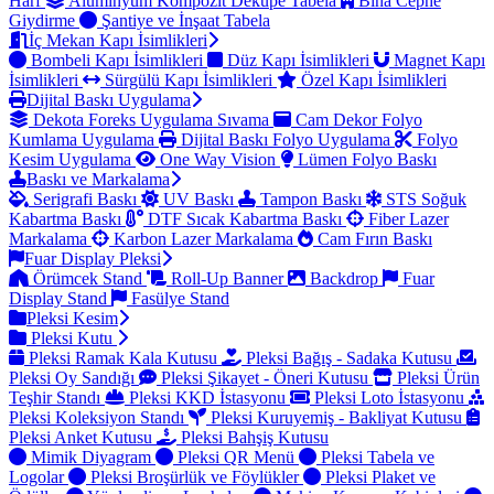
Harf
Alüminyum Kompozit Dekupe Tabela
Bina Cephe
Giydirme
Şantiye ve İnşaat Tabela
İç Mekan Kapı İsimlikleri
Bombeli Kapı İsimlikleri
Düz Kapı İsimlikleri
Magnet Kapı
İsimlikleri
Sürgülü Kapı İsimlikleri
Özel Kapı İsimlikleri
Dijital Baskı Uygulama
Dekota Foreks Uygulama Sıvama
Cam Dekor Folyo
Kumlama Uygulama
Dijital Baskı Folyo Uygulama
Folyo
Kesim Uygulama
One Way Vision
Lümen Folyo Baskı
Baskı ve Markalama
Serigrafi Baskı
UV Baskı
Tampon Baskı
STS Soğuk
Kabartma Baskı
DTF Sıcak Kabartma Baskı
Fiber Lazer
Markalama
Karbon Lazer Markalama
Cam Fırın Baskı
Fuar Display Pleksi
Örümcek Stand
Roll-Up Banner
Backdrop
Fuar
Display Stand
Fasülye Stand
Pleksi Kesim
Pleksi Kutu
Pleksi Ramak Kala Kutusu
Pleksi Bağış - Sadaka Kutusu
Pleksi Oy Sandığı
Pleksi Şikayet - Öneri Kutusu
Pleksi Ürün
Teşhir Standı
Pleksi KKD İstasyonu
Pleksi Loto İstasyonu
Pleksi Koleksiyon Standı
Pleksi Kuruyemiş - Bakliyat Kutusu
Pleksi Anket Kutusu
Pleksi Bahşiş Kutusu
Mimik Diyagram
Pleksi QR Menü
Pleksi Tabela ve
Logolar
Pleksi Broşürlük ve Föylükler
Pleksi Plaket ve