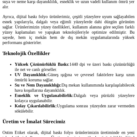
suya ve neme karşı dayanıklılık, esneklik ve uzun vadeli kullanım ömrü yer
alır.
Ayrıca, dijital baskı folyo ürünlerimiz, çeşitli yüzeylere uyum sağlayabilen
esnek yapılarıyla, dalgalı veya eğimli yüzeylerde dahi düzgün görünüm
sağlar. Ürünlerimizin yüzey özellikleri, kullanım alanına göre seçilen farklı
yüzey kaplamaları ve yapışkan teknolojileriyle optimize edilmiştir. Bu
sayede, hem iç mekân hem de dış mekân uygulamalarında yüksek
performans gösterirler.
Teknolojik Özellikler
Yüksek Çözünürlüklü Baskı:
1440 dpi ve üzeri baskı çözünürlüğü
ile net ve canlı görseller.
UV Dayanıklılık:
Güneş ışığına ve çevresel faktörlere karşı uzun
ömürlü koruma sağlar.
Su ve Nem Dayanıklılığı:
Dış mekan kullanımında karşılaşılabilecek
hava koşullarına dayanıklılık.
Esneklik ve Uygulanabilirlik:
Dalgalı veya pürüzlü yüzeylere
kolayca uygulanabilir.
Kolay Çıkarılabilirlik:
Uygulama sonrası yüzeyden zarar vermeden
sökülebilir.
Üretim ve İmalat Sürecimiz
Ostim Etiket olarak, dijital baskı folyo ürünlerimizin üretiminde en yeni