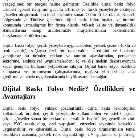
vazgeçilmez bir parçası haline gelmiştir. Özellikle dijital baskı folyo
ürünleri, görsel iletişimin gücünü artırmak ve farklı yüzeylerde etkileyici
görseller oluşturmak için ideal çözümler sunar. Ostim Etiket olarak, Kocaeli
bölgesinde ve Türkiye genelinde dijital baskı folyo imalatı ve üretimi
konusunda uzmanlaşmış bir firma olarak, yüksek kalite ve dayanıklılık
standartlarına sahip ürünlerimizle müşterilerimizin beklentilerini
karşılamayı sürdürüyoruz.
Dijital baskı folyo, çeşitli yüzeylere uygulanabilen, yüksek çözünürlüklü ve
renk canlılığı sağlayan özel bir materyaldir. Üretimini ve imalatını
yaptığımız bu ürünler, reklam ve tanıtım ajanslarından, perakende
sektörüne, endüstriyel uygulamalardan, iç ve dış mekân dekorasyonuna
kadar geniş bir kullanım yelpazesine sahiptir. Dijital baskı folyo, özellikle
kampanya ve promosyon çalışmalarında, mağaza vitrinlerinde, araç
giydirme ve tabela uygulamalarında büyük avantajlar sağlar.
Dijital Baskı Folyo Nedir? Özellikleri ve
Avantajları
Dijital baskı folyo, yüksek çözünürlüklü dijital baskı teknolojileri
kullanılarak üretilen, çeşitli yüzeylerde kullanılabilen ve estetik açıdan
çekici görseller sunan bir reklam materyalidir. Bu ürünler, genellikle vinil
veya PVC esaslı olup, özel yapışkanlı yüzeyleri sayesinde kolaylıkla
uygulanabilir ve çıkarılabilir. Dijital baskı folyo ürünlerimizin temel
özellikleri arasında, yüksek renk dayanıklılığı, UV ışınlarına karşı direnç,