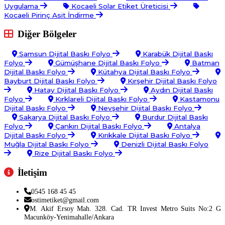
Uygulama
Kocaeli Solar Etiket Üreticisi
Kocaeli Pirinç Asit İndirme
Diğer Bölgeler
Samsun Dijital Baskı Folyo
Karabük Dijital Baskı
Folyo
Gümüşhane Dijital Baskı Folyo
Batman
Dijital Baskı Folyo
Kütahya Dijital Baskı Folyo
Bayburt Dijital Baskı Folyo
Kırşehir Dijital Baskı Folyo
Hatay Dijital Baskı Folyo
Aydın Dijital Baskı
Folyo
Kırklareli Dijital Baskı Folyo
Kastamonu
Dijital Baskı Folyo
Nevşehir Dijital Baskı Folyo
Sakarya Dijital Baskı Folyo
Burdur Dijital Baskı
Folyo
Çankırı Dijital Baskı Folyo
Antalya
Dijital Baskı Folyo
Kırıkkale Dijital Baskı Folyo
Muğla Dijital Baskı Folyo
Denizli Dijital Baskı Folyo
Rize Dijital Baskı Folyo
İletişim
0545 168 45 45
ostimetiket@gmail.com
M. Akif Ersoy Mah. 328. Cad. TR Invest Metro Suits No:2 G
Macunköy-Yenimahalle/Ankara