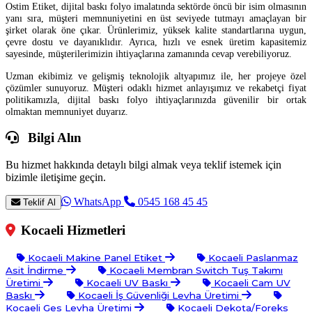
Ostim Etiket, dijital baskı folyo imalatında sektörde öncü bir isim olmasının
yanı sıra, müşteri memnuniyetini en üst seviyede tutmayı amaçlayan bir
şirket olarak öne çıkar. Ürünlerimiz, yüksek kalite standartlarına uygun,
çevre dostu ve dayanıklıdır. Ayrıca, hızlı ve esnek üretim kapasitemiz
sayesinde, müşterilerimizin ihtiyaçlarına zamanında cevap verebiliyoruz.
Uzman ekibimiz ve gelişmiş teknolojik altyapımız ile, her projeye özel
çözümler sunuyoruz. Müşteri odaklı hizmet anlayışımız ve rekabetçi fiyat
politikamızla, dijital baskı folyo ihtiyaçlarınızda güvenilir bir ortak
olmaktan memnuniyet duyarız.
Bilgi Alın
Bu hizmet hakkında detaylı bilgi almak veya teklif istemek için
bizimle iletişime geçin.
WhatsApp
0545 168 45 45
Teklif Al
Kocaeli Hizmetleri
Kocaeli Makine Panel Etiket
Kocaeli Paslanmaz
Asit İndirme
Kocaeli Membran Switch Tuş Takımı
Üretimi
Kocaeli UV Baskı
Kocaeli Cam UV
Baskı
Kocaeli İş Güvenliği Levha Üretimi
Kocaeli Ges Levha Üretimi
Kocaeli Dekota/Foreks