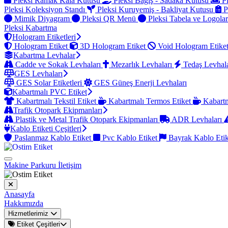
Pleksi Ramak Kala Kutusu
Pleksi Bağış - Sadaka Kutusu
Pl
Pleksi Koleksiyon Standı
Pleksi Kuruyemiş - Bakliyat Kutusu
P
Mimik Diyagram
Pleksi QR Menü
Pleksi Tabela ve Logola
Pleksi Kabartma
Hologram Etiketleri
Hologram Etiket
3D Hologram Etiket
Void Hologram Etike
Kabartma Levhalar
Cadde ve Sokak Levhaları
Mezarlık Levhaları
Tedaş Levhal
GES Levhaları
GES Solar Etiketleri
GES Güneş Enerji Levhaları
Kabartmalı PVC Etiket
Kabartmalı Tekstil Etiket
Kabartmalı Termos Etiket
Kabartm
Trafik Otopark Ekipmanları
Plastik ve Metal Trafik Otopark Ekipmanları
ADR Levhaları
Kablo Etiketi Çeşitleri
Paslanmaz Kablo Etiket
Pvc Kablo Etiket
Bayrak Kablo Eti
Makine Parkuru
İletişim
Anasayfa
Hakkımızda
Hizmetlerimiz
Etiket Çeşitleri