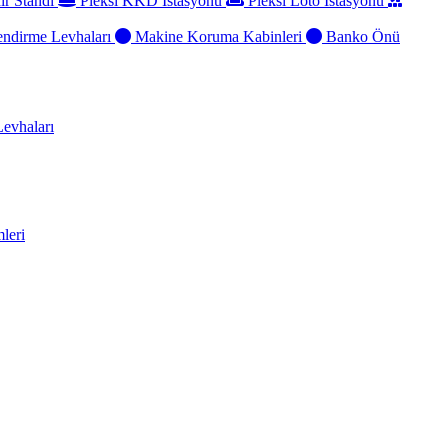
ir Standı
Pleksi KKD İstasyonu
Pleksi Loto İstasyonu
ndirme Levhaları
Makine Koruma Kabinleri
Banko Önü
evhaları
leri