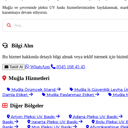
Muğla ve çevresinde pleksi UV baskı hizmetlerimizden faydalanmak, markanı
kazanmaya devam ediyoruz.
Bilgi Alın
Bu hizmet hakkında detaylı bilgi almak veya teklif istemek için bizimle
WhatsApp
0545 168 45 45
Teklif Al
Muğla Hizmetleri
Muğla Örümcek Stand
Muğla İş Güvenliği Levha Ü
Damla Etiket
Muğla Paslanmaz Etiket
Muğla M
Diğer Bölgeler
Artvin Pleksi UV Baskı
Adana Pleksi UV Baskı
Baskı
Isparta Pleksi UV Baskı
Bolu Pleksi UV 
Baskı
Muş Pleksi UV Baskı
Afyonkarahisar Ple