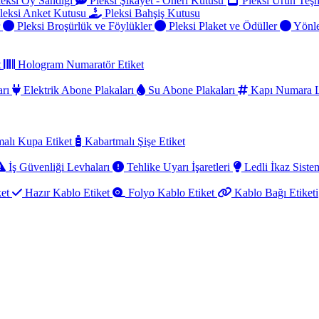
eksi Oy Sandığı
Pleksi Şikayet - Öneri Kutusu
Pleksi Ürün Teşh
leksi Anket Kutusu
Pleksi Bahşiş Kutusu
r
Pleksi Broşürlük ve Föylükler
Pleksi Plaket ve Ödüller
Yönle
t
Hologram Numaratör Etiket
arı
Elektrik Abone Plakaları
Su Abone Plakaları
Kapı Numara L
alı Kupa Etiket
Kabartmalı Şişe Etiket
İş Güvenliği Levhaları
Tehlike Uyarı İşaretleri
Ledli İkaz Sistem
ket
Hazır Kablo Etiket
Folyo Kablo Etiket
Kablo Bağı Etiketi