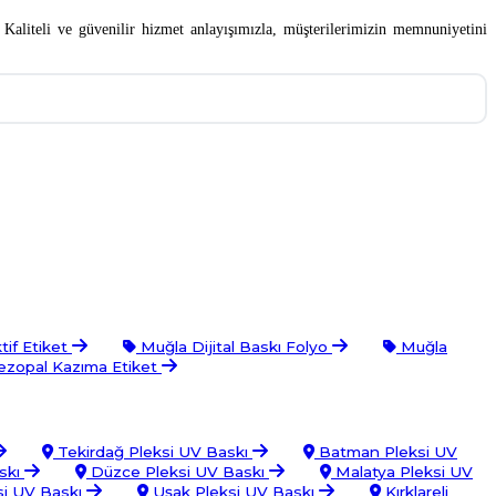
Kaliteli ve güvenilir hizmet anlayışımızla, müşterilerimizin memnuniyetini
tif Etiket
Muğla Dijital Baskı Folyo
Muğla
zopal Kazıma Etiket
Tekirdağ Pleksi UV Baskı
Batman Pleksi UV
skı
Düzce Pleksi UV Baskı
Malatya Pleksi UV
si UV Baskı
Uşak Pleksi UV Baskı
Kırklareli