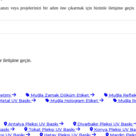
zı veya projelerinizi bir adım öne çıkarmak için bizimle iletişime geçin. 
 iletişime geçin.
retimi
Muğla Zamak Döküm Etiket
Muğla Reflek
etal UV Baskı
Muğla Hologram Etiket
Muğla Re
Antalya Pleksi UV Baskı
Diyarbakır Pleksi UV Baskı
Baskı
Tokat Pleksi UV Baskı
Konya Pleksi UV Ba
ksi UV Baskı
Hatay Pleksi UV Baskı
Mardin Plek