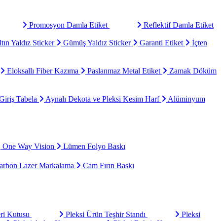
Promosyon Damla Etiket
Reflektif Damla Etiket
tın Yaldız Sticker
Gümüş Yaldız Sticker
Garanti Etiket
İçten
Eloksallı Fiber Kazıma
Paslanmaz Metal Etiket
Zamak Döküm
Giriş Tabela
Aynalı Dekota ve Pleksi Kesim Harf
Alüminyum
One Way Vision
Lümen Folyo Baskı
rbon Lazer Markalama
Cam Fırın Baskı
eri Kutusu
Pleksi Ürün Teşhir Standı
Pleksi