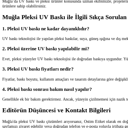
Muğla’da UV baskı ve pleksi ürünler konusunda uzman ekibimizle, projeleriniz
ürünlere sahip olabilirsiniz.
Muğla Pleksi UV Baskı ile İlgili Sıkça Sorulan
1. Pleksi UV baskı ne kadar dayanıklıdır?
UV baskı teknolojisi ile yapılan pleksi baskılar, suya, güneş ışığına ve dış m
2. Pleksi üzerine UV baskı yapılabilir mi?
Evet, pleksi yüzeyler UV baskı teknolojisi ile doğrudan baskıya uygundur. Yük
3. Pleksi UV baskı fiyatları nedir?
Fiyatlar, baskı boyutu, kullanım amaçları ve tasarım detaylarına göre değişikli
4. Pleksi baskı sonrası bakım nasıl yapılır?
Genellikle ek bir bakım gerektirmez. Ancak, yüzeyin çizilmemesi için nazik t
Editörün Düşüncesi ve Kontakt Bilgileri
Muğla'da pleksi UV baskı çözümleri arıyorsanız, Ostim Etiket olarak en doğru
sayfamızı ziyaret edebilir veya doğrudan telefon ve e-posta yoluyla irtibata ge