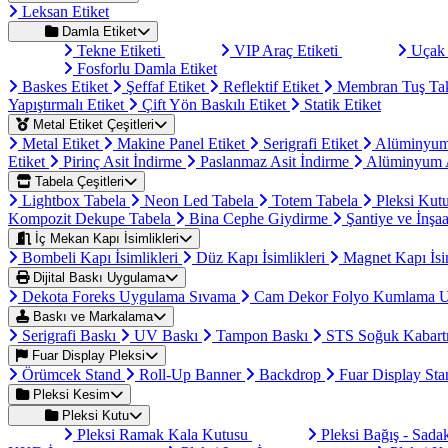
Leksan Etiket
Damla Etiket
Tekne Etiketi
VIP Araç Etiketi
Uçak 
Fosforlu Damla Etiket
Baskes Etiket
Şeffaf Etiket
Reflektif Etiket
Membran Tuş Ta
Yapıştırmalı Etiket
Çift Yön Baskılı Etiket
Statik Etiket
Metal Etiket Çeşitleri
Metal Etiket
Makine Panel Etiket
Serigrafi Etiket
Alüminyum
Etiket
Pirinç Asit İndirme
Paslanmaz Asit İndirme
Alüminyum A
Tabela Çeşitleri
Lightbox Tabela
Neon Led Tabela
Totem Tabela
Pleksi Kut
Kompozit Dekupe Tabela
Bina Cephe Giydirme
Şantiye ve İnşaa
İç Mekan Kapı İsimlikleri
Bombeli Kapı İsimlikleri
Düz Kapı İsimlikleri
Magnet Kapı İsi
Dijital Baskı Uygulama
Dekota Foreks Uygulama Sıvama
Cam Dekor Folyo Kumlama 
Baskı ve Markalama
Serigrafi Baskı
UV Baskı
Tampon Baskı
STS Soğuk Kabart
Fuar Display Pleksi
Örümcek Stand
Roll-Up Banner
Backdrop
Fuar Display St
Pleksi Kesim
Pleksi Kutu
Pleksi Ramak Kala Kutusu
Pleksi Bağış - Sad