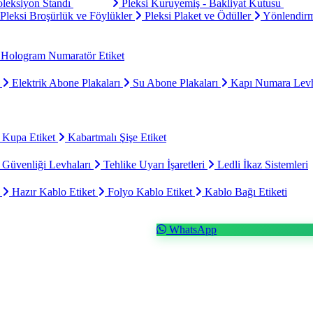
oleksiyon Standı
Pleksi Kuruyemiş - Bakliyat Kutusu
Pleksi Broşürlük ve Föylükler
Pleksi Plaket ve Ödüller
Yönlendirm
Hologram Numaratör Etiket
ı
Elektrik Abone Plakaları
Su Abone Plakaları
Kapı Numara Levh
 Kupa Etiket
Kabartmalı Şişe Etiket
 Güvenliği Levhaları
Tehlike Uyarı İşaretleri
Ledli İkaz Sistemleri
t
Hazır Kablo Etiket
Folyo Kablo Etiket
Kablo Bağı Etiketi
WhatsApp