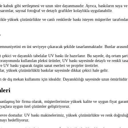
 kabuk gibi sertleşmesi ve uzun süre dayanmasıdır. Ayrıca, baskıların suya ve 
arımlar, sayısal fotoğraf ve detaylı grafikler kolaylıkla uygulanabilir.
kle yüksek çözünürlükte ve canlı renklerde baskı isteyen müşteriler tarafından
r
memnuniyetini en üst seviyeye çıkaracak şekilde tasarlanmaktadır. Bunlar arasında
t çekici ve dayanıklı tabelalar UV baskı ile hazırlanır. Bu sayede, dış ortam şar
asyonunda kullanılan pleksi ürünler, UV baskı sayesinde detaylı ve renkli tasarı
re UV baskı yaparak özgün sanat eserleri ve projeler üretirler.
dlar, yüksek çözünürlüklü baskılar sayesinde dikkat çekici hale gelir.
em de dış mekan kullanımı için idealdir. Dayanıklılığı sayesinde uzun ömürlüdü
leri
nlaşmış bir firma olarak, müşterilerimize yüksek kalite ve uygun fiyat garant
iyaçlara uygun özel çözümler geliştiriyoruz.
çevre dostudur. UV baskı makinelerimiz, yüksek çözünürlükte ve renk doğruluğund
nmayı hedefliyoruz.