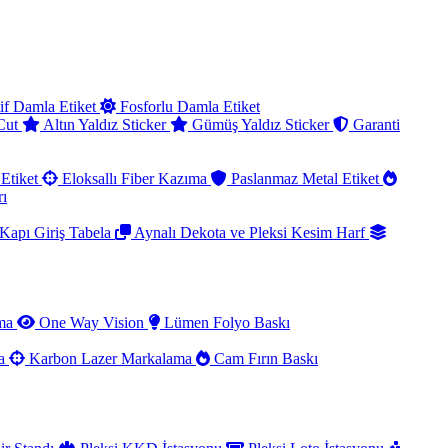
if Damla Etiket
Fosforlu Damla Etiket
 Cut
Altın Yaldız Sticker
Gümüş Yaldız Sticker
Garanti
Etiket
Eloksallı Fiber Kazıma
Paslanmaz Metal Etiket
rı
Kapı Giriş Tabela
Aynalı Dekota ve Pleksi Kesim Harf
ama
One Way Vision
Lümen Folyo Baskı
ma
Karbon Lazer Markalama
Cam Fırın Baskı