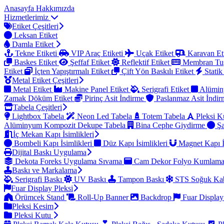
Anasayfa
Hakkımızda
Hizmetlerimiz
Etiket Çeşitleri
Leksan Etiket
Damla Etiket
Tekne Etiketi
VIP Araç Etiketi
Uçak Etiket
Karavan Et
Baskes Etiket
Şeffaf Etiket
Reflektif Etiket
Membran Tu
Etiket
İçten Yapıştırmalı Etiket
Çift Yön Baskılı Etiket
Statik
Metal Etiket Çeşitleri
Metal Etiket
Makine Panel Etiket
Serigrafi Etiket
Alümin
Zamak Döküm Etiket
Pirinç Asit İndirme
Paslanmaz Asit İndi
Tabela Çeşitleri
Lightbox Tabela
Neon Led Tabela
Totem Tabela
Pleksi K
Alüminyum Kompozit Dekupe Tabela
Bina Cephe Giydirme
Şa
İç Mekan Kapı İsimlikleri
Bombeli Kapı İsimlikleri
Düz Kapı İsimlikleri
Magnet Kapı İ
Dijital Baskı Uygulama
Dekota Foreks Uygulama Sıvama
Cam Dekor Folyo Kumlam
Baskı ve Markalama
Serigrafi Baskı
UV Baskı
Tampon Baskı
STS Soğuk Kab
Fuar Display Pleksi
Örümcek Stand
Roll-Up Banner
Backdrop
Fuar Display
Pleksi Kesim
Pleksi Kutu