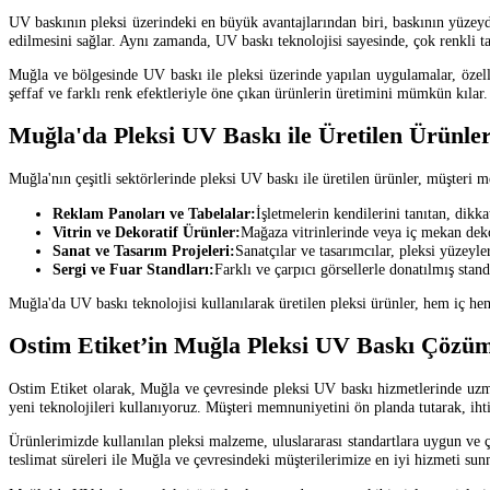
UV baskının pleksi üzerindeki en büyük avantajlarından biri, baskının yüzeyde
edilmesini sağlar. Aynı zamanda, UV baskı teknolojisi sayesinde, çok renkli tas
Muğla ve bölgesinde UV baskı ile pleksi üzerinde yapılan uygulamalar, özelli
şeffaf ve farklı renk efektleriyle öne çıkan ürünlerin üretimini mümkün kılar.
Muğla'da Pleksi UV Baskı ile Üretilen Ürünle
Muğla'nın çeşitli sektörlerinde pleksi UV baskı ile üretilen ürünler, müşteri 
Reklam Panoları ve Tabelalar:
İşletmelerin kendilerini tanıtan, dikka
Vitrin ve Dekoratif Ürünler:
Mağaza vitrinlerinde veya iç mekan dekor
Sanat ve Tasarım Projeleri:
Sanatçılar ve tasarımcılar, pleksi yüzeyle
Sergi ve Fuar Standları:
Farklı ve çarpıcı görsellerle donatılmış stan
Muğla'da UV baskı teknolojisi kullanılarak üretilen pleksi ürünler, hem iç h
Ostim Etiket’in Muğla Pleksi UV Baskı Çözüm
Ostim Etiket olarak, Muğla ve çevresinde pleksi UV baskı hizmetlerinde uzma
yeni teknolojileri kullanıyoruz. Müşteri memnuniyetini ön planda tutarak, iht
Ürünlerimizde kullanılan pleksi malzeme, uluslararası standartlara uygun ve 
teslimat süreleri ile Muğla ve çevresindeki müşterilerimize en iyi hizmeti su