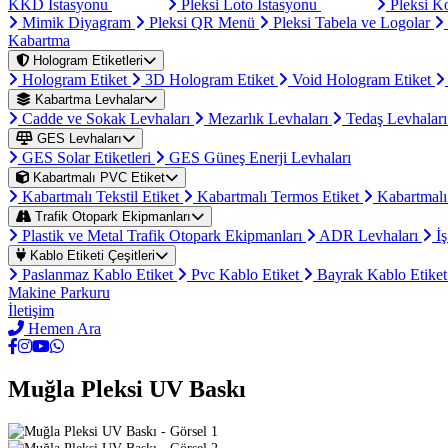
KKD İstasyonu
Pleksi Loto İstasyonu
Pleksi K
Mimik Diyagram
Pleksi QR Menü
Pleksi Tabela ve Logolar
Kabartma
Hologram Etiketleri
Hologram Etiket
3D Hologram Etiket
Void Hologram Etiket
Kabartma Levhalar
Cadde ve Sokak Levhaları
Mezarlık Levhaları
Tedaş Levhalar
GES Levhaları
GES Solar Etiketleri
GES Güneş Enerji Levhaları
Kabartmalı PVC Etiket
Kabartmalı Tekstil Etiket
Kabartmalı Termos Etiket
Kabartmalı
Trafik Otopark Ekipmanları
Plastik ve Metal Trafik Otopark Ekipmanları
ADR Levhaları
İş
Kablo Etiketi Çeşitleri
Paslanmaz Kablo Etiket
Pvc Kablo Etiket
Bayrak Kablo Etike
Makine Parkuru
İletişim
Hemen Ara
Muğla Pleksi UV Baskı