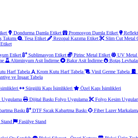
iket
Dondurma Damla Etiket
Promosyon Damla Etiket
Reflekt
ş Takımı
Tesa Etiket
Rezopal Kazıma Etiket
Slim Cut Metal
 Etiket
yum Etiket
Sublimasyon Etiket
Pirinç Metal Etiket
UV Metal 
rme
Alüminyum Asit İndirme
Bakır Asit İndirme
Botaş Levhala
utu Harf Tabela
Krom Kutu Harf Tabela
Vinil Germe Tabela
ntiye ve İnşaat Tabela
simlikleri
Sürgülü Kapı İsimlikleri
Özel Kapı İsimlikleri
a Uygulama
Dijital Baskı Folyo Uygulama
Folyo Kesim Uygul
artma Baskı
DTF Sıcak Kabartma Baskı
Fiber Lazer Markala
 Stand
Fasülye Stand