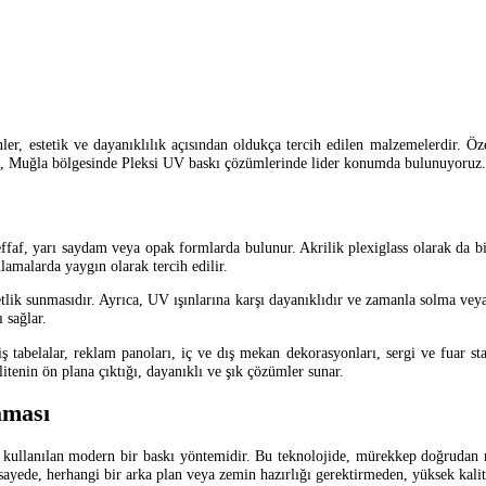
ünler, estetik ve dayanıklılık açısından oldukça tercih edilen malzemelerdir. Öz
rak, Muğla bölgesinde Pleksi UV baskı çözümlerinde lider konumda bulunuyoruz.
şeffaf, yarı saydam veya opak formlarda bulunur. Akrilik plexiglass olarak da 
lamalarda yaygın olarak tercih edilir.
tlik sunmasıdır. Ayrıca, UV ışınlarına karşı dayanıklıdır ve zamanla solma veya 
 sağlar.
ş tabelalar, reklam panoları, iç ve dış mekan dekorasyonları, sergi ve fuar stan
alitenin ön plana çıktığı, dayanıklı ve şık çözümler sunar.
aması
in kullanılan modern bir baskı yöntemidir. Bu teknolojide, mürekkep doğrudan
ayede, herhangi bir arka plan veya zemin hazırlığı gerektirmeden, yüksek kalitel