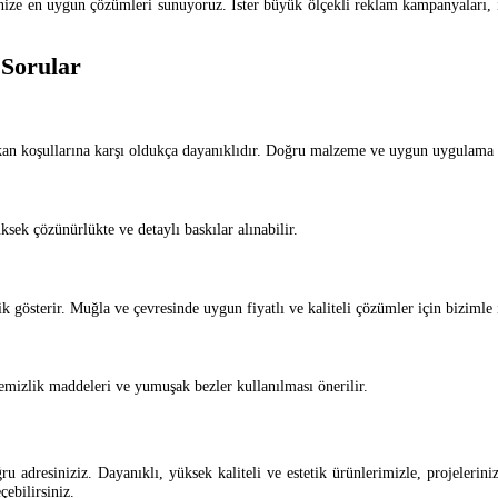
e en uygun çözümleri sunuyoruz. İster büyük ölçekli reklam kampanyaları, iste
 Sorular
ekan koşullarına karşı oldukça dayanıklıdır. Doğru malzeme ve uygun uygulama il
sek çözünürlükte ve detaylı baskılar alınabilir.
k gösterir. Muğla ve çevresinde uygun fiyatlı ve kaliteli çözümler için bizimle i
emizlik maddeleri ve yumuşak bezler kullanılması önerilir.
 adresiniziz. Dayanıklı, yüksek kaliteli ve estetik ürünlerimizle, projeleriniz
çebilirsiniz.