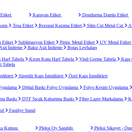
Etiket
Karavan Etiket
Dondurma Damla Etiket
kımı
Tesa Etiket
Rezopal Kazıma Etiket
Slim Cut Metal Cut
Al
 Etiket
Sublimasyon Etiket
Pirinç Metal Etiket
UV Metal Etiket
sit İndirme
Bakır Asit İndirme
Botaş Levhaları
u Harf Tabela
Krom Kutu Harf Tabela
Vinil Germe Tabela
Kapı 
t Tabela
mlikleri
Sürgülü Kapı İsimlikleri
Özel Kapı İsimlikleri
Uygulama
Dijital Baskı Folyo Uygulama
Folyo Kesim Uygulama
ma Baskı
DTF Sıcak Kabartma Baskı
Fiber Lazer Markalama
Ka
and
Fasülye Stand
aka Kutusu
Pleksi Oy Sandığı
Pleksi Şikayet - Ön