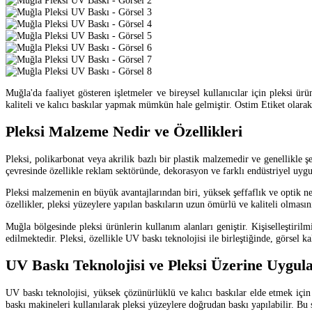
Muğla'da faaliyet gösteren işletmeler ve bireysel kullanıcılar için pleksi ür
kaliteli ve kalıcı baskılar yapmak mümkün hale gelmiştir. Ostim Etiket ola
Pleksi Malzeme Nedir ve Özellikleri
Pleksi, polikarbonat veya akrilik bazlı bir plastik malzemedir ve genellikle 
çevresinde özellikle reklam sektöründe, dekorasyon ve farklı endüstriyel uygu
Pleksi malzemenin en büyük avantajlarından biri, yüksek şeffaflık ve optik ne
özellikler, pleksi yüzeylere yapılan baskıların uzun ömürlü ve kaliteli olmasını
Muğla bölgesinde pleksi ürünlerin kullanım alanları geniştir. Kişiselleştirilmi
edilmektedir. Pleksi, özellikle UV baskı teknolojisi ile birleştiğinde, görsel k
UV Baskı Teknolojisi ve Pleksi Üzerine Uygul
UV baskı teknolojisi, yüksek çözünürlüklü ve kalıcı baskılar elde etmek iç
baskı makineleri kullanılarak pleksi yüzeylere doğrudan baskı yapılabilir. Bu s