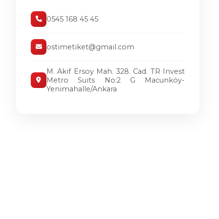
0545 168 45 45
ostimetiket@gmail.com
M. Akif Ersoy Mah. 328. Cad. TR Invest
Metro Suits No:2 G Macunköy-
Yenimahalle/Ankara