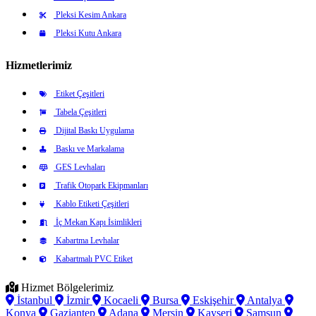
Pleksi Kesim Ankara
Pleksi Kutu Ankara
Hizmetlerimiz
Etiket Çeşitleri
Tabela Çeşitleri
Dijital Baskı Uygulama
Baskı ve Markalama
GES Levhaları
Trafik Otopark Ekipmanları
Kablo Etiketi Çeşitleri
İç Mekan Kapı İsimlikleri
Kabartma Levhalar
Kabartmalı PVC Etiket
Hizmet Bölgelerimiz
İstanbul
İzmir
Kocaeli
Bursa
Eskişehir
Antalya
Konya
Gaziantep
Adana
Mersin
Kayseri
Samsun