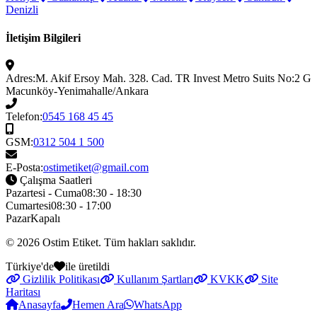
Denizli
İletişim Bilgileri
Adres:
M. Akif Ersoy Mah. 328. Cad. TR Invest Metro Suits No:2 G
Macunköy-Yenimahalle/Ankara
Telefon:
0545 168 45 45
GSM:
0312 504 1 500
E-Posta:
ostimetiket@gmail.com
Çalışma Saatleri
Pazartesi - Cuma
08:30 - 18:30
Cumartesi
08:30 - 17:00
Pazar
Kapalı
© 2026
Ostim Etiket
. Tüm hakları saklıdır.
Türkiye'de
ile üretildi
Gizlilik Politikası
Kullanım Şartları
KVKK
Site
Haritası
Anasayfa
Hemen Ara
WhatsApp