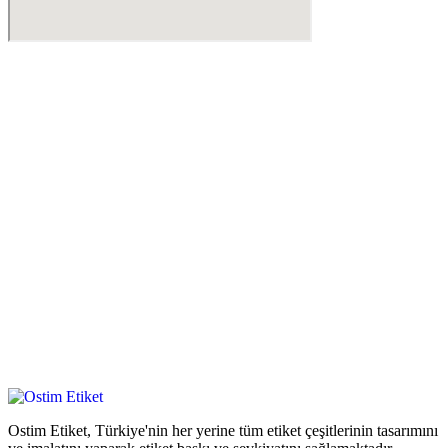
Ostim Etiket, Türkiye'nin her yerine tüm etiket çeşitlerinin tasarımını