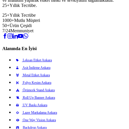
ve imalatını yaparak etiket baskı ve sevkiyatını sağlamaktadır.
25+Yıllık Tecrübe.
25+
Yıllık Tecrübe
1000+
Mutlu Müşteri
50+
Ürün Çeşidi
7/24
Memnuniyet
Alanında En İyisi
Leksan Etiket Ankara
Asit İndirme Ankara
Metal Etiket Ankara
Folyo Kesim Ankara
Örümcek Stand Ankara
Roll Up Banner Ankara
UV Baskı Ankara
Lazer Markalama Ankara
One Way Vision Ankara
Backdrop Ankara