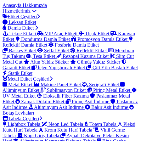
Anasayfa
Hakkımızda
Hizmetlerimiz
Etiket Çeşitleri
Leksan Etiket
Damla Etiket
Tekne Etiketi
VIP Araç Etiketi
Uçak Etiket
Karavan
Etiket
Dondurma Damla Etiket
Promosyon Damla Etiket
Reflektif Damla Etiket
Fosforlu Damla Etiket
Baskes Etiket
Şeffaf Etiket
Reflektif Etiket
Membran
Tuş Takımı
Tesa Etiket
Rezopal Kazıma Etiket
Slim Cut
Metal Cut
Altın Yaldız Sticker
Gümüş Yaldız Sticker
Garanti Etiket
İçten Yapıştırmalı Etiket
Çift Yön Baskılı Etiket
Statik Etiket
Metal Etiket Çeşitleri
Metal Etiket
Makine Panel Etiket
Serigrafi Etiket
Alüminyum Etiket
Sublimasyon Etiket
Pirinç Metal Etiket
UV Metal Etiket
Eloksallı Fiber Kazıma
Paslanmaz Metal
Etiket
Zamak Döküm Etiket
Pirinç Asit İndirme
Paslanmaz
Asit İndirme
Alüminyum Asit İndirme
Bakır Asit İndirme
Botaş Levhaları
Tabela Çeşitleri
Lightbox Tabela
Neon Led Tabela
Totem Tabela
Pleksi
Kutu Harf Tabela
Krom Kutu Harf Tabela
Vinil Germe
Tabela
Kapı Giriş Tabela
Aynalı Dekota ve Pleksi Kesim