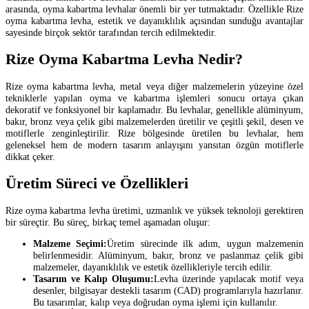
arasında, oyma kabartma levhalar önemli bir yer tutmaktadır. Özellikle Rize
oyma kabartma levha, estetik ve dayanıklılık açısından sunduğu avantajlar
sayesinde birçok sektör tarafından tercih edilmektedir.
Rize Oyma Kabartma Levha Nedir?
Rize oyma kabartma levha, metal veya diğer malzemelerin yüzeyine özel
tekniklerle yapılan oyma ve kabartma işlemleri sonucu ortaya çıkan
dekoratif ve fonksiyonel bir kaplamadır. Bu levhalar, genellikle alüminyum,
bakır, bronz veya çelik gibi malzemelerden üretilir ve çeşitli şekil, desen ve
motiflerle zenginleştirilir. Rize bölgesinde üretilen bu levhalar, hem
geleneksel hem de modern tasarım anlayışını yansıtan özgün motiflerle
dikkat çeker.
Üretim Süreci ve Özellikleri
Rize oyma kabartma levha üretimi, uzmanlık ve yüksek teknoloji gerektiren
bir süreçtir. Bu süreç, birkaç temel aşamadan oluşur:
Malzeme Seçimi:
Üretim sürecinde ilk adım, uygun malzemenin
belirlenmesidir. Alüminyum, bakır, bronz ve paslanmaz çelik gibi
malzemeler, dayanıklılık ve estetik özellikleriyle tercih edilir.
Tasarım ve Kalıp Oluşumu:
Levha üzerinde yapılacak motif veya
desenler, bilgisayar destekli tasarım (CAD) programlarıyla hazırlanır.
Bu tasarımlar, kalıp veya doğrudan oyma işlemi için kullanılır.