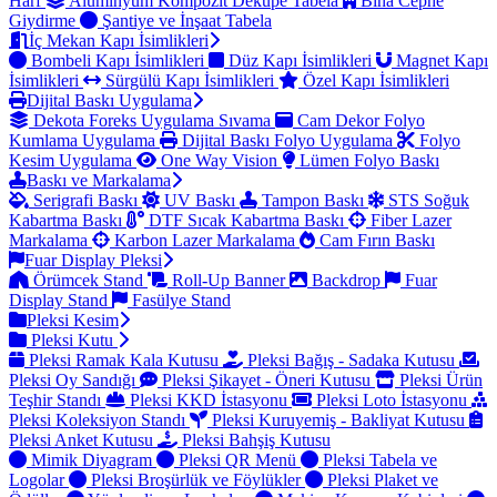
Harf
Alüminyum Kompozit Dekupe Tabela
Bina Cephe
Giydirme
Şantiye ve İnşaat Tabela
İç Mekan Kapı İsimlikleri
Bombeli Kapı İsimlikleri
Düz Kapı İsimlikleri
Magnet Kapı
İsimlikleri
Sürgülü Kapı İsimlikleri
Özel Kapı İsimlikleri
Dijital Baskı Uygulama
Dekota Foreks Uygulama Sıvama
Cam Dekor Folyo
Kumlama Uygulama
Dijital Baskı Folyo Uygulama
Folyo
Kesim Uygulama
One Way Vision
Lümen Folyo Baskı
Baskı ve Markalama
Serigrafi Baskı
UV Baskı
Tampon Baskı
STS Soğuk
Kabartma Baskı
DTF Sıcak Kabartma Baskı
Fiber Lazer
Markalama
Karbon Lazer Markalama
Cam Fırın Baskı
Fuar Display Pleksi
Örümcek Stand
Roll-Up Banner
Backdrop
Fuar
Display Stand
Fasülye Stand
Pleksi Kesim
Pleksi Kutu
Pleksi Ramak Kala Kutusu
Pleksi Bağış - Sadaka Kutusu
Pleksi Oy Sandığı
Pleksi Şikayet - Öneri Kutusu
Pleksi Ürün
Teşhir Standı
Pleksi KKD İstasyonu
Pleksi Loto İstasyonu
Pleksi Koleksiyon Standı
Pleksi Kuruyemiş - Bakliyat Kutusu
Pleksi Anket Kutusu
Pleksi Bahşiş Kutusu
Mimik Diyagram
Pleksi QR Menü
Pleksi Tabela ve
Logolar
Pleksi Broşürlük ve Föylükler
Pleksi Plaket ve