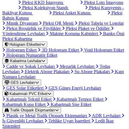
Pleksi KKD İstasyonu
Pleksi Loto İstasyonu
Pleksi Koleksiyon Standı
Pleksi Kuruyemiş -
Bakliyat Kutusu
Pleksi Anket Kutusu
Pleksi
Bahşiş Kutusu
Mimik Diyagram
Pleksi QR Menü
Pleksi Tabela ve Logolar
Pleksi Broşürlük ve Föylükler
Pleksi Plaket ve Ödüller
Yönlendirme Levhaları
Makine Koruma Kabinleri
Banko Önü
Pleksi Kabartma
Hologram Etiketleri
Hologram Etiket
3D Hologram Etiket
Void Hologram Etiket
Hologram Numaratör Etiket
Kabartma Levhalar
Cadde ve Sokak Levhaları
Mezarlık Levhaları
Tedaş
Levhaları
Elektrik Abone Plakaları
Su Abone Plakaları
Kapı
Numara Levhaları
GES Levhaları
GES Solar Etiketleri
GES Güneş Enerji Levhaları
Kabartmalı PVC Etiket
Kabartmalı Tekstil Etiket
Kabartmalı Termos Etiket
Kabartmalı Kupa Etiket
Kabartmalı Şişe Etiket
Trafik Otopark Ekipmanları
Plastik ve Metal Trafik Otopark Ekipmanları
ADR Levhaları
İş Güvenliği Levhaları
Tehlike Uyarı İşaretleri
Ledli İkaz
Sistemleri