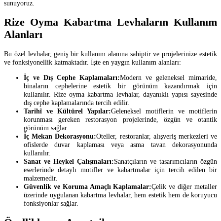
sunuyoruz.
Rize Oyma Kabartma Levhaların Kullanım
Alanları
Bu özel levhalar, geniş bir kullanım alanına sahiptir ve projelerinize estetik
ve fonksiyonellik katmaktadır. İşte en yaygın kullanım alanları:
İç ve Dış Cephe Kaplamaları:
Modern ve geleneksel mimaride,
binaların cephelerine estetik bir görünüm kazandırmak için
kullanılır. Rize oyma kabartma levhalar, dayanıklı yapısı sayesinde
dış cephe kaplamalarında tercih edilir.
Tarihî ve Kültürel Yapılar:
Geleneksel motiflerin ve motiflerin
korunması gereken restorasyon projelerinde, özgün ve otantik
görünüm sağlar.
İç Mekan Dekorasyonu:
Oteller, restoranlar, alışveriş merkezleri ve
ofislerde duvar kaplaması veya asma tavan dekorasyonunda
kullanılır.
Sanat ve Heykel Çalışmaları:
Sanatçıların ve tasarımcıların özgün
eserlerinde detaylı motifler ve kabartmalar için tercih edilen bir
malzemedir.
Güvenlik ve Koruma Amaçlı Kaplamalar:
Çelik ve diğer metaller
üzerinde uygulanan kabartma levhalar, hem estetik hem de koruyucu
fonksiyonlar sağlar.