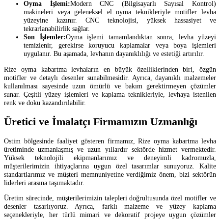
Oyma İşlemi:
Modern CNC (Bilgisayarlı Sayısal Kontrol)
makineleri veya geleneksel el oyma teknikleriyle motifler levha
yüzeyine kazınır. CNC teknolojisi, yüksek hassasiyet ve
tekrarlanabilirlik sağlar.
Son İşlemler:
Oyma işlemi tamamlandıktan sonra, levha yüzeyi
temizlenir, gerekirse koruyucu kaplamalar veya boya işlemleri
uygulanır. Bu aşamada, levhanın dayanıklılığı ve estetiği artırılır.
Rize oyma kabartma levhaların en büyük özelliklerinden biri, özgün
motifler ve detaylı desenler sunabilmesidir. Ayrıca, dayanıklı malzemeler
kullanılması sayesinde uzun ömürlü ve bakım gerektirmeyen çözümler
sunar. Çeşitli yüzey işlemleri ve kaplama teknikleriyle, levhaya istenilen
renk ve doku kazandırılabilir.
Üretici ve İmalatçı Firmamızın Uzmanlığı
Ostim bölgesinde faaliyet gösteren firmamız, Rize oyma kabartma levha
üretiminde uzmanlaşmış ve uzun yıllardır sektörde hizmet vermektedir.
Yüksek teknolojili ekipmanlarımız ve deneyimli kadromuzla,
müşterilerimizin ihtiyaçlarına uygun özel tasarımlar sunuyoruz. Kalite
standartlarımız ve müşteri memnuniyetine verdiğimiz önem, bizi sektörün
liderleri arasına taşımaktadır.
Üretim sürecinde, müşterilerimizin talepleri doğrultusunda özel motifler ve
desenler tasarlıyoruz. Ayrıca, farklı malzeme ve yüzey kaplama
seçenekleriyle, her türlü mimari ve dekoratif projeye uygun çözümler