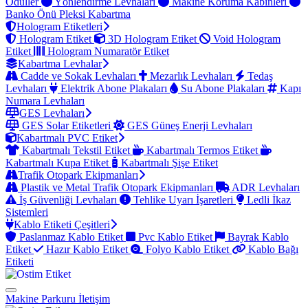
Ödüller
Yönlendirme Levhaları
Makine Koruma Kabinleri
Banko Önü Pleksi Kabartma
Hologram Etiketleri
Hologram Etiket
3D Hologram Etiket
Void Hologram
Etiket
Hologram Numaratör Etiket
Kabartma Levhalar
Cadde ve Sokak Levhaları
Mezarlık Levhaları
Tedaş
Levhaları
Elektrik Abone Plakaları
Su Abone Plakaları
Kapı
Numara Levhaları
GES Levhaları
GES Solar Etiketleri
GES Güneş Enerji Levhaları
Kabartmalı PVC Etiket
Kabartmalı Tekstil Etiket
Kabartmalı Termos Etiket
Kabartmalı Kupa Etiket
Kabartmalı Şişe Etiket
Trafik Otopark Ekipmanları
Plastik ve Metal Trafik Otopark Ekipmanları
ADR Levhaları
İş Güvenliği Levhaları
Tehlike Uyarı İşaretleri
Ledli İkaz
Sistemleri
Kablo Etiketi Çeşitleri
Paslanmaz Kablo Etiket
Pvc Kablo Etiket
Bayrak Kablo
Etiket
Hazır Kablo Etiket
Folyo Kablo Etiket
Kablo Bağı
Etiketi
Makine Parkuru
İletişim