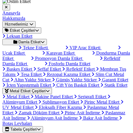
Anasayfa
Hakkımızda
Hizmetlerimiz
Etiket Çeşitleri
Leksan Etiket
Damla Etiket
Tekne Etiketi
VIP Araç Etiketi
Uçak Etiket
Karavan Etiket
Dondurma Damla
Etiket
Promosyon Damla Etiket
Reflektif
Damla Etiket
Fosforlu Damla Etiket
Baskes Etiket
Şeffaf Etiket
Reflektif Etiket
Membran Tuş
Takımı
Tesa Etiket
Rezopal Kazıma Etiket
Slim Cut Metal
Cut
Altın Yaldız Sticker
Gümüş Yaldız Sticker
Garanti Etiket
İçten Yapıştırmalı Etiket
Çift Yön Baskılı Etiket
Statik Etiket
Metal Etiket Çeşitleri
Metal Etiket
Makine Panel Etiket
Serigrafi Etiket
Alüminyum Etiket
Sublimasyon Etiket
Pirinç Metal Etiket
UV Metal Etiket
Eloksallı Fiber Kazıma
Paslanmaz Metal
Etiket
Zamak Döküm Etiket
Pirinç Asit İndirme
Paslanmaz
Asit İndirme
Alüminyum Asit İndirme
Bakır Asit İndirme
Botaş Levhaları
Tabela Çeşitleri