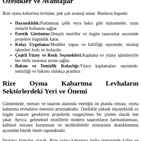
Özellikler ve Avantajlar
Rize oyma kabartma levhalar, pek çok avantaj sunar. Bunların başında:
Dayanıklılık:
Paslanmaz çelik veya bakır gibi malzemeler, uzun
ömürlü kullanım sağlar.
Estetik Görünüm:
Detaylı motifler ve özgün tasarımlar sayesinde
projelere özgünlük katar.
Kolay Uygulama:
Modüler yapısı ve hafifliği sayesinde, montaj
işlemleri hızlı ve kolaydır.
Çeşitli Yüzey ve Renk Seçenekleri:
Kaplama ve yüzey işlemleriyle
her türlü tasarıma uyum sağlar.
Bakım ve Temizlik Kolaylığı:
Yüzey kaplamaları sayesinde,
temizliği ve bakımı oldukça pratiktir.
Rize Oyma Kabartma Levhaların
Sektörlerdeki Yeri ve Önemi
Günümüzde, mimari ve tasarım alanında estetiğin ön planda olması, oyma
kabartma levhaların önemini artırmaktadır. Özellikle yüksek dayanıklılık ve
özgün tasarım gerektiren projelerde vazgeçilmez bir çözüm olarak öne
çıkar. Ayrıca, geleneksel motiflerle modern tasarımların harmanlanması,
kültürel mirasın korunması ve sürdürülebilir mimarinin desteklenmesi
açısından büyük önem taşımaktadır.
İmalatçı firmalar olarak, Rize oyma kabartma levha üretiminde kalite ve