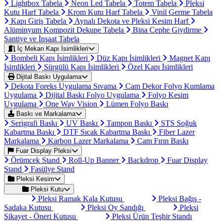
Lightbox Tabela
Neon Led Tabela
Totem Tabela
Pleksi
Kutu Harf Tabela
Krom Kutu Harf Tabela
Vinil Germe Tabela
Kapı Giriş Tabela
Aynalı Dekota ve Pleksi Kesim Harf
Alüminyum Kompozit Dekupe Tabela
Bina Cephe Giydirme
Şantiye ve İnşaat Tabela
İç Mekan Kapı İsimlikleri
Bombeli Kapı İsimlikleri
Düz Kapı İsimlikleri
Magnet Kapı
İsimlikleri
Sürgülü Kapı İsimlikleri
Özel Kapı İsimlikleri
Dijital Baskı Uygulama
Dekota Foreks Uygulama Sıvama
Cam Dekor Folyo Kumlama
Uygulama
Dijital Baskı Folyo Uygulama
Folyo Kesim
Uygulama
One Way Vision
Lümen Folyo Baskı
Baskı ve Markalama
Serigrafi Baskı
UV Baskı
Tampon Baskı
STS Soğuk
Kabartma Baskı
DTF Sıcak Kabartma Baskı
Fiber Lazer
Markalama
Karbon Lazer Markalama
Cam Fırın Baskı
Fuar Display Pleksi
Örümcek Stand
Roll-Up Banner
Backdrop
Fuar Display
Stand
Fasülye Stand
Pleksi Kesim
Pleksi Kutu
Pleksi Ramak Kala Kutusu
Pleksi Bağış -
Sadaka Kutusu
Pleksi Oy Sandığı
Pleksi
Şikayet - Öneri Kutusu
Pleksi Ürün Teşhir Standı