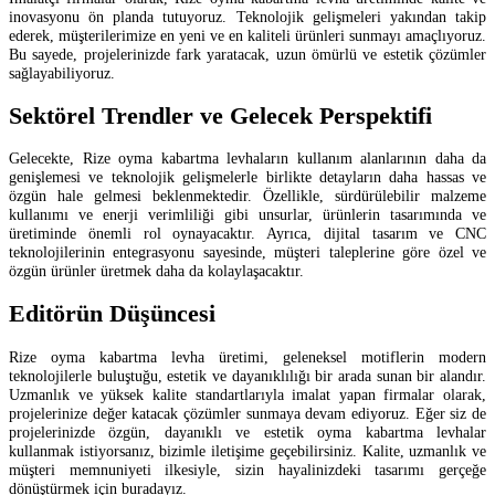
inovasyonu ön planda tutuyoruz. Teknolojik gelişmeleri yakından takip
ederek, müşterilerimize en yeni ve en kaliteli ürünleri sunmayı amaçlıyoruz.
Bu sayede, projelerinizde fark yaratacak, uzun ömürlü ve estetik çözümler
sağlayabiliyoruz.
Sektörel Trendler ve Gelecek Perspektifi
Gelecekte, Rize oyma kabartma levhaların kullanım alanlarının daha da
genişlemesi ve teknolojik gelişmelerle birlikte detayların daha hassas ve
özgün hale gelmesi beklenmektedir. Özellikle, sürdürülebilir malzeme
kullanımı ve enerji verimliliği gibi unsurlar, ürünlerin tasarımında ve
üretiminde önemli rol oynayacaktır. Ayrıca, dijital tasarım ve CNC
teknolojilerinin entegrasyonu sayesinde, müşteri taleplerine göre özel ve
özgün ürünler üretmek daha da kolaylaşacaktır.
Editörün Düşüncesi
Rize oyma kabartma levha üretimi, geleneksel motiflerin modern
teknolojilerle buluştuğu, estetik ve dayanıklılığı bir arada sunan bir alandır.
Uzmanlık ve yüksek kalite standartlarıyla imalat yapan firmalar olarak,
projelerinize değer katacak çözümler sunmaya devam ediyoruz. Eğer siz de
projelerinizde özgün, dayanıklı ve estetik oyma kabartma levhalar
kullanmak istiyorsanız, bizimle iletişime geçebilirsiniz. Kalite, uzmanlık ve
müşteri memnuniyeti ilkesiyle, sizin hayalinizdeki tasarımı gerçeğe
dönüştürmek için buradayız.