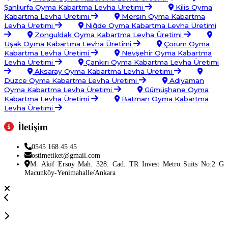
Şanlıurfa Oyma Kabartma Levha Üretimi
Kilis Oyma
Kabartma Levha Üretimi
Mersin Oyma Kabartma
Levha Üretimi
Niğde Oyma Kabartma Levha Üretimi
Zonguldak Oyma Kabartma Levha Üretimi
Uşak Oyma Kabartma Levha Üretimi
Çorum Oyma
Kabartma Levha Üretimi
Nevşehir Oyma Kabartma
Levha Üretimi
Çankırı Oyma Kabartma Levha Üretimi
Aksaray Oyma Kabartma Levha Üretimi
Düzce Oyma Kabartma Levha Üretimi
Adıyaman
Oyma Kabartma Levha Üretimi
Gümüşhane Oyma
Kabartma Levha Üretimi
Batman Oyma Kabartma
Levha Üretimi
İletişim
0545 168 45 45
ostimetiket@gmail.com
M. Akif Ersoy Mah. 328. Cad. TR Invest Metro Suits No:2 G
Macunköy-Yenimahalle/Ankara