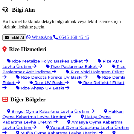
Bilgi Alın
Bu hizmet hakkında detaylı bilgi almak veya teklif istemek için
bizimle iletişime geçin.
WhatsApp
0545 168 45 45
Teklif Al
Rize Hizmetleri
Rize Metalize Folyo Baskes Etiket
Rize ADR
Levha Üretimi
Rize Paslanmaz Etiket
Rize
Paslanmaz Asit İndirme
Rize Void Hologram Etiket
Rize Dekota Foreks UV Baskı
Rize Damla
Etiket
Rize UV Baskı
Rize Reflektif Etiket
Rize Ahşap UV Baskı
Diğer Bölgeler
Bingöl Oyma Kabartma Levha Üretimi
Hakkari
Oyma Kabartma Levha Üretimi
Hatay Oyma
Kabartma Levha Üretimi
Amasya Oyma Kabartma
Levha Üretimi
Yozgat Oyma Kabartma Levha Üretimi
Muğla Oyma Kabartma Levha Üretimi