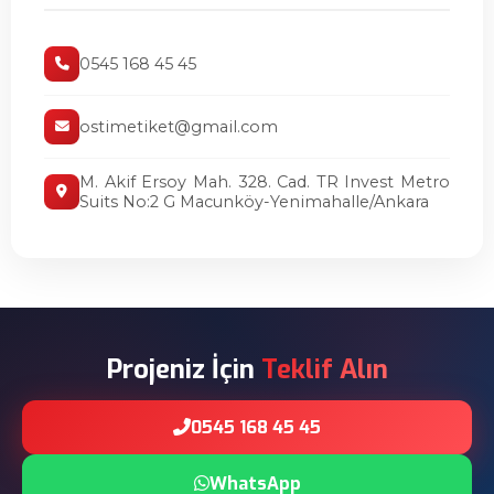
0545 168 45 45
ostimetiket@gmail.com
M. Akif Ersoy Mah. 328. Cad. TR Invest Metro
Suits No:2 G Macunköy-Yenimahalle/Ankara
Projeniz İçin
Teklif Alın
0545 168 45 45
WhatsApp