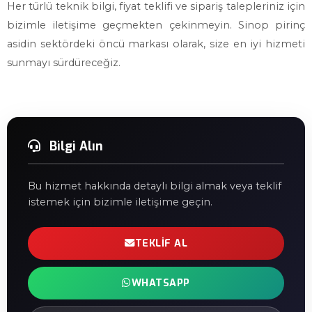
Her türlü teknik bilgi, fiyat teklifi ve sipariş talepleriniz için
bizimle iletişime geçmekten çekinmeyin. Sinop pirinç
asidin sektördeki öncü markası olarak, size en iyi hizmeti
sunmayı sürdüreceğiz.
Bilgi Alın
Bu hizmet hakkında detaylı bilgi almak veya teklif
istemek için bizimle iletişime geçin.
TEKLIF AL
WHATSAPP