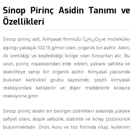
Sinop Pirinç Asidin Tanımı ve
Özellikleri
Sinop pirinç asit, kimyasal formülü C
H
O
ve moleküler
5
10
2
ağırlığı yaklaşık 102.13 g/mol olan, organik bir asittir. Adını,
ilk üretildiği ve keşfedildiği bölge olan Sinop'tan alır. Bu
ürün, pirinç nişastasından elde edilen, yüksek saflıkta ve
stabiliteye sahip bir organik asittir. Kimyasal yapısında
bulunan karboksil grubu sayesinde, çeşitli kimyasal
reaksiyonlara katılabilir ve diğer maddelerle kolayca
reaksiyona girer.
Sinop pirinç asidin en belirgin özellikleri arasında yüksek
safiyet oranı, düşük safsızlık, stabilite ve kolay çözünürlük
bulunmaktadır. Ürün, kuru ve toz formda olup, kullanım