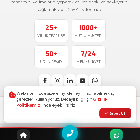
tasarımını ve imalatını yaparak etiket baskı ve sevkiyatını
sağlamaktadır. 25+Yıllık Tecrübe.
25+
1000+
YILLIK TECRÜBE
MUTLU MÜŞTERI
50+
7/24
ÜRÜN ÇEŞIDI
MEMNUNIYET
Web sitemizde size en iyi deneyimi sunabilmek için
çerezleri kullanıyoruz. Detaylı bilgi için
Gizlilik
Politikamızı
inceleyebilirsiniz.
Türkiye'de
ile üretildi
© 2026
Ostim Etiket
. Tüm hakları saklıdır.
Kabul Et
Gizlilik Politikası
Kullanım Şartları
KVKK
Site Haritası