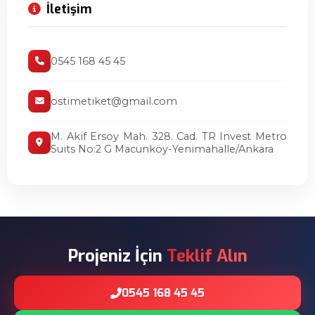
İletişim
0545 168 45 45
ostimetiket@gmail.com
M. Akif Ersoy Mah. 328. Cad. TR Invest Metro
Suits No:2 G Macunköy-Yenimahalle/Ankara
Projeniz İçin
Teklif Alın
0545 168 45 45