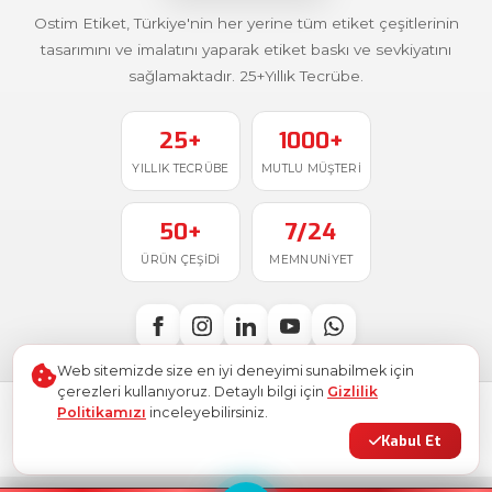
Ostim Etiket, Türkiye'nin her yerine tüm etiket çeşitlerinin
tasarımını ve imalatını yaparak etiket baskı ve sevkiyatını
sağlamaktadır. 25+Yıllık Tecrübe.
25+
1000+
YILLIK TECRÜBE
MUTLU MÜŞTERI
50+
7/24
ÜRÜN ÇEŞIDI
MEMNUNIYET
Web sitemizde size en iyi deneyimi sunabilmek için
çerezleri kullanıyoruz. Detaylı bilgi için
Gizlilik
Politikamızı
inceleyebilirsiniz.
Türkiye'de
ile üretildi
© 2026
Ostim Etiket
. Tüm hakları saklıdır.
Kabul Et
Gizlilik Politikası
Kullanım Şartları
KVKK
Site Haritası