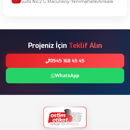
Suits No:2 G Macunköy-Yenimahalle/Ankara
Projeniz İçin
Teklif Alın
0545 168 45 45
WhatsApp