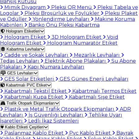
Bahşiş Kutusu
Mimik Diyagram
Pleksi QR Menü
Pleksi Tabela ve
Logolar
Pleksi Broşürlük ve Föylükler
Pleksi Plaket
ve Ödüller
Yönlendirme Levhaları
Makine Koruma
Kabinleri
Banko Önü Pleksi Kabartma
Hologram Etiketleri
Hologram Etiket
3D Hologram Etiket
Void
Hologram Etiket
Hologram Numaratör Etiket
Kabartma Levhalar
Cadde ve Sokak Levhaları
Mezarlık Levhaları
Tedaş Levhaları
Elektrik Abone Plakaları
Su Abone
Plakaları
Kapı Numara Levhaları
GES Levhaları
GES Solar Etiketleri
GES Güneş Enerji Levhaları
Kabartmalı PVC Etiket
Kabartmalı Tekstil Etiket
Kabartmalı Termos Etiket
Kabartmalı Kupa Etiket
Kabartmalı Şişe Etiket
Trafik Otopark Ekipmanları
Plastik ve Metal Trafik Otopark Ekipmanları
ADR
Levhaları
İş Güvenliği Levhaları
Tehlike Uyarı
İşaretleri
Ledli İkaz Sistemleri
Kablo Etiketi Çeşitleri
Paslanmaz Kablo Etiket
Pvc Kablo Etiket
Bayrak
Kablo Etiket
Hazır Kablo Etiket
Folyo Kablo Etiket