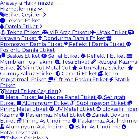
Anasayfa
Hakkımızda
Hizmetlerimiz
Etiket Çeşitleri
Leksan Etiket
Damla Etiket
Tekne Etiketi
VIP Araç Etiketi
Uçak Etiket
Karavan Etiket
Dondurma Damla Etiket
Promosyon Damla Etiket
Reflektif Damla Etiket
Fosforlu Damla Etiket
Baskes Etiket
Şeffaf Etiket
Reflektif Etiket
Membran Tuş Takımı
Tesa Etiket
Rezopal Kazıma
Etiket
Slim Cut Metal Cut
Altın Yaldız Sticker
Gümüş Yaldız Sticker
Garanti Etiket
İçten
Yapıştırmalı Etiket
Çift Yön Baskılı Etiket
Statik
Etiket
Metal Etiket Çeşitleri
Metal Etiket
Makine Panel Etiket
Serigrafi
Etiket
Alüminyum Etiket
Sublimasyon Etiket
Pirinç Metal Etiket
UV Metal Etiket
Eloksallı Fiber
Kazıma
Paslanmaz Metal Etiket
Zamak Döküm
Etiket
Pirinç Asit İndirme
Paslanmaz Asit İndirme
Alüminyum Asit İndirme
Bakır Asit İndirme
Botaş Levhaları
Tabela Çeşitleri