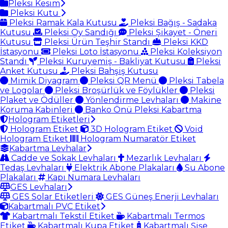
Pleksi Kesim
Pleksi Kutu
Pleksi Ramak Kala Kutusu
Pleksi Bağış - Sadaka
Kutusu
Pleksi Oy Sandığı
Pleksi Şikayet - Öneri
Kutusu
Pleksi Ürün Teşhir Standı
Pleksi KKD
İstasyonu
Pleksi Loto İstasyonu
Pleksi Koleksiyon
Standı
Pleksi Kuruyemiş - Bakliyat Kutusu
Pleksi
Anket Kutusu
Pleksi Bahşiş Kutusu
Mimik Diyagram
Pleksi QR Menü
Pleksi Tabela
ve Logolar
Pleksi Broşürlük ve Föylükler
Pleksi
Plaket ve Ödüller
Yönlendirme Levhaları
Makine
Koruma Kabinleri
Banko Önü Pleksi Kabartma
Hologram Etiketleri
Hologram Etiket
3D Hologram Etiket
Void
Hologram Etiket
Hologram Numaratör Etiket
Kabartma Levhalar
Cadde ve Sokak Levhaları
Mezarlık Levhaları
Tedaş Levhaları
Elektrik Abone Plakaları
Su Abone
Plakaları
Kapı Numara Levhaları
GES Levhaları
GES Solar Etiketleri
GES Güneş Enerji Levhaları
Kabartmalı PVC Etiket
Kabartmalı Tekstil Etiket
Kabartmalı Termos
Etiket
Kabartmalı Kupa Etiket
Kabartmalı Şişe