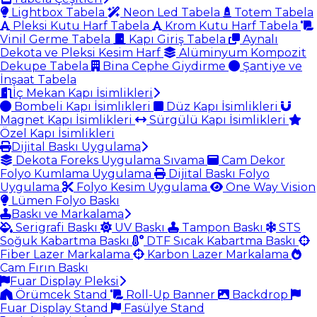
Lightbox Tabela
Neon Led Tabela
Totem Tabela
Pleksi Kutu Harf Tabela
Krom Kutu Harf Tabela
Vinil Germe Tabela
Kapı Giriş Tabela
Aynalı
Dekota ve Pleksi Kesim Harf
Alüminyum Kompozit
Dekupe Tabela
Bina Cephe Giydirme
Şantiye ve
İnşaat Tabela
İç Mekan Kapı İsimlikleri
Bombeli Kapı İsimlikleri
Düz Kapı İsimlikleri
Magnet Kapı İsimlikleri
Sürgülü Kapı İsimlikleri
Özel Kapı İsimlikleri
Dijital Baskı Uygulama
Dekota Foreks Uygulama Sıvama
Cam Dekor
Folyo Kumlama Uygulama
Dijital Baskı Folyo
Uygulama
Folyo Kesim Uygulama
One Way Vision
Lümen Folyo Baskı
Baskı ve Markalama
Serigrafi Baskı
UV Baskı
Tampon Baskı
STS
Soğuk Kabartma Baskı
DTF Sıcak Kabartma Baskı
Fiber Lazer Markalama
Karbon Lazer Markalama
Cam Fırın Baskı
Fuar Display Pleksi
Örümcek Stand
Roll-Up Banner
Backdrop
Fuar Display Stand
Fasülye Stand