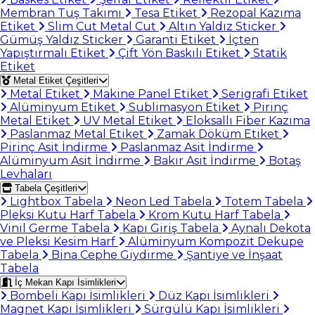
Membran Tuş Takımı
Tesa Etiket
Rezopal Kazıma
Etiket
Slim Cut Metal Cut
Altın Yaldız Sticker
Gümüş Yaldız Sticker
Garanti Etiket
İçten
Yapıştırmalı Etiket
Çift Yön Baskılı Etiket
Statik
Etiket
Metal Etiket Çeşitleri
Metal Etiket
Makine Panel Etiket
Serigrafi Etiket
Alüminyum Etiket
Sublimasyon Etiket
Pirinç
Metal Etiket
UV Metal Etiket
Eloksallı Fiber Kazıma
Paslanmaz Metal Etiket
Zamak Döküm Etiket
Pirinç Asit İndirme
Paslanmaz Asit İndirme
Alüminyum Asit İndirme
Bakır Asit İndirme
Botaş
Levhaları
Tabela Çeşitleri
Lightbox Tabela
Neon Led Tabela
Totem Tabela
Pleksi Kutu Harf Tabela
Krom Kutu Harf Tabela
Vinil Germe Tabela
Kapı Giriş Tabela
Aynalı Dekota
ve Pleksi Kesim Harf
Alüminyum Kompozit Dekupe
Tabela
Bina Cephe Giydirme
Şantiye ve İnşaat
Tabela
İç Mekan Kapı İsimlikleri
Bombeli Kapı İsimlikleri
Düz Kapı İsimlikleri
Magnet Kapı İsimlikleri
Sürgülü Kapı İsimlikleri