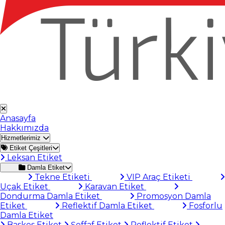
Anasayfa
Hakkımızda
Hizmetlerimiz
Etiket Çeşitleri
Leksan Etiket
Damla Etiket
Tekne Etiketi
VIP Araç Etiketi
Uçak Etiket
Karavan Etiket
Dondurma Damla Etiket
Promosyon Damla
Etiket
Reflektif Damla Etiket
Fosforlu
Damla Etiket
Baskes Etiket
Şeffaf Etiket
Reflektif Etiket