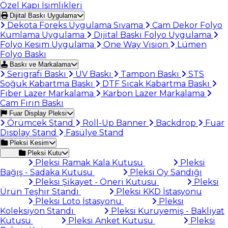
Özel Kapı İsimlikleri
Dijital Baskı Uygulama
Dekota Foreks Uygulama Sıvama
Cam Dekor Folyo
Kumlama Uygulama
Dijital Baskı Folyo Uygulama
Folyo Kesim Uygulama
One Way Vision
Lümen
Folyo Baskı
Baskı ve Markalama
Serigrafi Baskı
UV Baskı
Tampon Baskı
STS
Soğuk Kabartma Baskı
DTF Sıcak Kabartma Baskı
Fiber Lazer Markalama
Karbon Lazer Markalama
Cam Fırın Baskı
Fuar Display Pleksi
Örümcek Stand
Roll-Up Banner
Backdrop
Fuar
Display Stand
Fasülye Stand
Pleksi Kesim
Pleksi Kutu
Pleksi Ramak Kala Kutusu
Pleksi
Bağış - Sadaka Kutusu
Pleksi Oy Sandığı
Pleksi Şikayet - Öneri Kutusu
Pleksi
Ürün Teşhir Standı
Pleksi KKD İstasyonu
Pleksi Loto İstasyonu
Pleksi
Koleksiyon Standı
Pleksi Kuruyemiş - Bakliyat
Kutusu
Pleksi Anket Kutusu
Pleksi