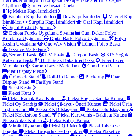
Harf
Alüminyum Kompozit Dekupe Tabela
Bina Cephe
Giydirme
Şantiye ve İnşaat Tabela
İç Mekan Kapı İsimlikleri
Bombeli Kapı İsimlikleri
Düz Kapı İsimlikleri
Magnet Kapı
İsimlikleri
Sürgülü Kapı İsimlikleri
Özel Kapı İsimlikleri
Dijital Baskı Uygulama
Dekota Foreks Uygulama Sıvama
Cam Dekor Folyo
Kumlama Uygulama
Dijital Baskı Folyo Uygulama
Folyo
Kesim Uygulama
One Way Vision
Lümen Folyo Baskı
Baskı ve Markalama
Serigrafi Baskı
UV Baskı
Tampon Baskı
STS Soğuk
Kabartma Baskı
DTF Sıcak Kabartma Baskı
Fiber Lazer
Markalama
Karbon Lazer Markalama
Cam Fırın Baskı
Fuar Display Pleksi
Örümcek Stand
Roll-Up Banner
Backdrop
Fuar
Display Stand
Fasülye Stand
Pleksi Kesim
Pleksi Kutu
Pleksi Ramak Kala Kutusu
Pleksi Bağış - Sadaka Kutusu
Pleksi Oy Sandığı
Pleksi Şikayet - Öneri Kutusu
Pleksi Ürün
Teşhir Standı
Pleksi KKD İstasyonu
Pleksi Loto İstasyonu
Pleksi Koleksiyon Standı
Pleksi Kuruyemiş - Bakliyat Kutusu
Pleksi Anket Kutusu
Pleksi Bahşiş Kutusu
Mimik Diyagram
Pleksi QR Menü
Pleksi Tabela ve
Logolar
Pleksi Broşürlük ve Föylükler
Pleksi Plaket ve