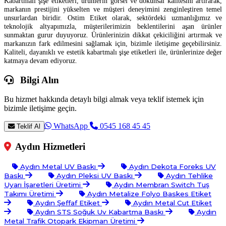
Kabartmalı şişe etiketleri, ürünlerin görsel ve dokunsal kalitesini artırarak,
markanın prestijini yükselten ve müşteri deneyimini zenginleştiren temel
unsurlardan biridir. Ostim Etiket olarak, sektördeki uzmanlığımız ve
teknolojik altyapımızla, müşterilerimizin beklentilerini aşan ürünler
sunmaktan gurur duyuyoruz. Ürünlerinizin dikkat çekiciliğini artırmak ve
markanızın fark edilmesini sağlamak için, bizimle iletişime geçebilirsiniz.
Kaliteli, dayanıklı ve estetik kabartmalı şişe etiketleri ile, ürünlerinize değer
katmaya devam ediyoruz.
Bilgi Alın
Bu hizmet hakkında detaylı bilgi almak veya teklif istemek için
bizimle iletişime geçin.
WhatsApp
0545 168 45 45
Teklif Al
Aydın Hizmetleri
Aydın Metal UV Baskı
Aydın Dekota Foreks UV
Baskı
Aydın Pleksi UV Baskı
Aydın Tehlike
Uyarı İşaretleri Üretimi
Aydın Membran Switch Tuş
Takımı Üretimi
Aydın Metalize Folyo Baskes Etiket
Aydın Şeffaf Etiket
Aydın Metal Cut Etiket
Aydın STS Soğuk Uv Kabartma Baskı
Aydın
Metal Trafik Otopark Ekipman Üretimi