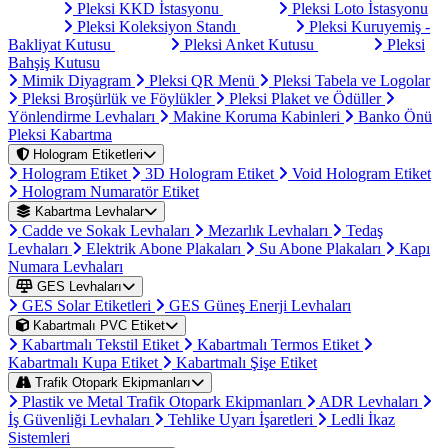
Pleksi KKD İstasyonu
Pleksi Loto İstasyonu
Pleksi Koleksiyon Standı
Pleksi Kuruyemiş -
Bakliyat Kutusu
Pleksi Anket Kutusu
Pleksi
Bahşiş Kutusu
Mimik Diyagram
Pleksi QR Menü
Pleksi Tabela ve Logolar
Pleksi Broşürlük ve Föylükler
Pleksi Plaket ve Ödüller
Yönlendirme Levhaları
Makine Koruma Kabinleri
Banko Önü
Pleksi Kabartma
Hologram Etiketleri
Hologram Etiket
3D Hologram Etiket
Void Hologram Etiket
Hologram Numaratör Etiket
Kabartma Levhalar
Cadde ve Sokak Levhaları
Mezarlık Levhaları
Tedaş
Levhaları
Elektrik Abone Plakaları
Su Abone Plakaları
Kapı
Numara Levhaları
GES Levhaları
GES Solar Etiketleri
GES Güneş Enerji Levhaları
Kabartmalı PVC Etiket
Kabartmalı Tekstil Etiket
Kabartmalı Termos Etiket
Kabartmalı Kupa Etiket
Kabartmalı Şişe Etiket
Trafik Otopark Ekipmanları
Plastik ve Metal Trafik Otopark Ekipmanları
ADR Levhaları
İş Güvenliği Levhaları
Tehlike Uyarı İşaretleri
Ledli İkaz
Sistemleri