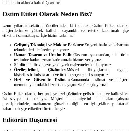
tüketicinin aklında kalıcılığı artırır.
Ostim Etiket Olarak Neden Biz?
Uzun yıllardır sektörün öncülerinden biri olarak, Ostim Etiket olarak,
müşterilerimize yüksek kaliteli, dayanıklı ve estetik kabartmalı şişe
etiketleri sunmaktayız. İşte bizim farkımız:
Gelişmiş Teknoloji ve Makine Parkuru:
En yeni baskı ve kabartma
teknolojileri ile üretim yapıyoruz.
Uzman Tasarım ve Üretim Ekibi:
Tasarım aşamasından, nihai ürün
teslimine kadar uzman kadromuzla hizmet veriyoruz.
Sürdürülebilir ve çevreye duyarlı malzemeler kullanıyoruz.
Özelleştirilmiş Çözümler:
Müşteri ihtiyaçlarına uygun,
kişiselleştirilmiş tasarım ve üretim seçenekleri sunuyoruz.
Hızlı ve Güvenilir Teslimat:
Zamanında teslimat ve müşteri
memnuniyeti odaklı hizmet anlayışımızla öne çıkıyoruz.
Ostim Etiket olarak, her projeye özel çözümler geliştirmekte ve kaliteyi en
üst seviyede tutmaktayız. Müşteri memnuniyetini temel alan çalışma
prensiplerimizle, markanızın görsel kimliğini en iyi şekilde yansıtacak
kabartmalı şişe etiketleri üretmekteyiz.
Editörün Düşüncesi