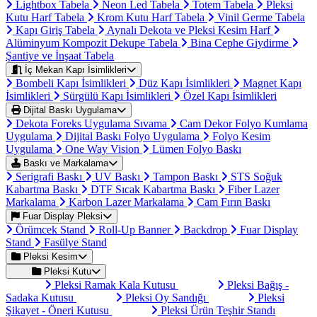
Lightbox Tabela
Neon Led Tabela
Totem Tabela
Pleksi
Kutu Harf Tabela
Krom Kutu Harf Tabela
Vinil Germe Tabela
Kapı Giriş Tabela
Aynalı Dekota ve Pleksi Kesim Harf
Alüminyum Kompozit Dekupe Tabela
Bina Cephe Giydirme
Şantiye ve İnşaat Tabela
İç Mekan Kapı İsimlikleri
Bombeli Kapı İsimlikleri
Düz Kapı İsimlikleri
Magnet Kapı
İsimlikleri
Sürgülü Kapı İsimlikleri
Özel Kapı İsimlikleri
Dijital Baskı Uygulama
Dekota Foreks Uygulama Sıvama
Cam Dekor Folyo Kumlama
Uygulama
Dijital Baskı Folyo Uygulama
Folyo Kesim
Uygulama
One Way Vision
Lümen Folyo Baskı
Baskı ve Markalama
Serigrafi Baskı
UV Baskı
Tampon Baskı
STS Soğuk
Kabartma Baskı
DTF Sıcak Kabartma Baskı
Fiber Lazer
Markalama
Karbon Lazer Markalama
Cam Fırın Baskı
Fuar Display Pleksi
Örümcek Stand
Roll-Up Banner
Backdrop
Fuar Display
Stand
Fasülye Stand
Pleksi Kesim
Pleksi Kutu
Pleksi Ramak Kala Kutusu
Pleksi Bağış -
Sadaka Kutusu
Pleksi Oy Sandığı
Pleksi
Şikayet - Öneri Kutusu
Pleksi Ürün Teşhir Standı