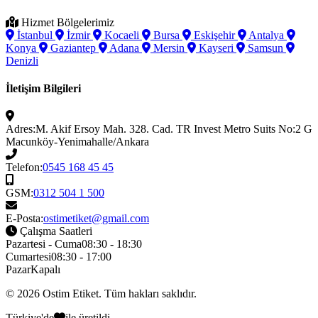
Hizmet Bölgelerimiz
İstanbul
İzmir
Kocaeli
Bursa
Eskişehir
Antalya
Konya
Gaziantep
Adana
Mersin
Kayseri
Samsun
Denizli
İletişim Bilgileri
Adres:
M. Akif Ersoy Mah. 328. Cad. TR Invest Metro Suits No:2 G
Macunköy-Yenimahalle/Ankara
Telefon:
0545 168 45 45
GSM:
0312 504 1 500
E-Posta:
ostimetiket@gmail.com
Çalışma Saatleri
Pazartesi - Cuma
08:30 - 18:30
Cumartesi
08:30 - 17:00
Pazar
Kapalı
© 2026
Ostim Etiket
. Tüm hakları saklıdır.
Türkiye'de
ile üretildi