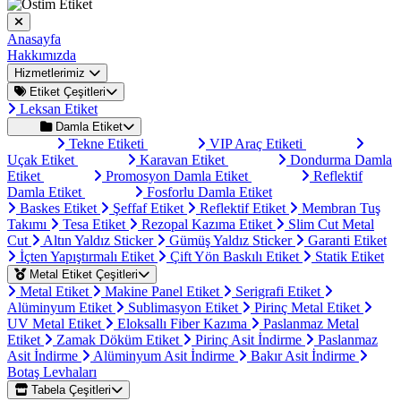
Anasayfa
Hakkımızda
Hizmetlerimiz
Etiket Çeşitleri
Leksan Etiket
Damla Etiket
Tekne Etiketi
VIP Araç Etiketi
Uçak Etiket
Karavan Etiket
Dondurma Damla
Etiket
Promosyon Damla Etiket
Reflektif
Damla Etiket
Fosforlu Damla Etiket
Baskes Etiket
Şeffaf Etiket
Reflektif Etiket
Membran Tuş
Takımı
Tesa Etiket
Rezopal Kazıma Etiket
Slim Cut Metal
Cut
Altın Yaldız Sticker
Gümüş Yaldız Sticker
Garanti Etiket
İçten Yapıştırmalı Etiket
Çift Yön Baskılı Etiket
Statik Etiket
Metal Etiket Çeşitleri
Metal Etiket
Makine Panel Etiket
Serigrafi Etiket
Alüminyum Etiket
Sublimasyon Etiket
Pirinç Metal Etiket
UV Metal Etiket
Eloksallı Fiber Kazıma
Paslanmaz Metal
Etiket
Zamak Döküm Etiket
Pirinç Asit İndirme
Paslanmaz
Asit İndirme
Alüminyum Asit İndirme
Bakır Asit İndirme
Botaş Levhaları
Tabela Çeşitleri