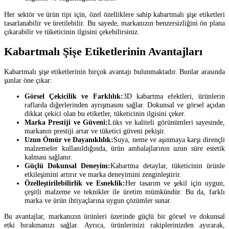
Her sektör ve ürün tipi için, özel özelliklere sahip kabartmalı şişe etiketleri
tasarlanabilir ve üretilebilir. Bu sayede, markanızın benzersizliğini ön plana
çıkarabilir ve tüketicinin ilgisini çekebilirsiniz.
Kabartmalı Şişe Etiketlerinin Avantajları
Kabartmalı şişe etiketlerinin birçok avantajı bulunmaktadır. Bunlar arasında
şunlar öne çıkar:
Görsel Çekicilik ve Farklılık:
3D kabartma efektleri, ürünlerin
raflarda diğerlerinden ayrışmasını sağlar. Dokunsal ve görsel açıdan
dikkat çekici olan bu etiketler, tüketicinin ilgisini çeker.
Marka Prestiji ve Güveni:
Lüks ve kaliteli görünümleri sayesinde,
markanın prestiji artar ve tüketici güveni pekişir.
Uzun Ömür ve Dayanıklılık:
Suya, neme ve aşınmaya karşı dirençli
malzemeler kullanıldığında, ürün ambalajlarının uzun süre estetik
kalması sağlanır.
Güçlü Dokunsal Deneyim:
Kabartma detaylar, tüketicinin ürünle
etkileşimini artırır ve marka deneyimini zenginleştirir.
Özelleştirilebilirlik ve Esneklik:
Her tasarım ve şekil için uygun,
çeşitli malzeme ve teknikler ile üretim mümkündür. Bu da, farklı
marka ve ürün ihtiyaçlarına uygun çözümler sunar.
Bu avantajlar, markanızın ürünleri üzerinde güçlü bir görsel ve dokunsal
etki bırakmanızı sağlar. Ayrıca, ürünlerinizi rakiplerinizden ayırarak,