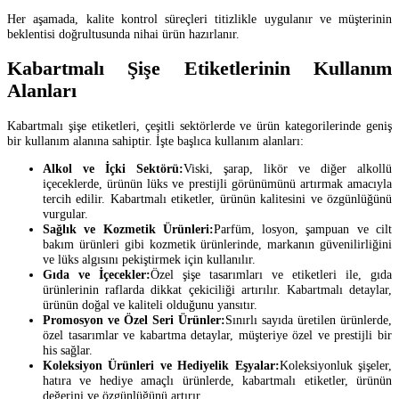
Her aşamada, kalite kontrol süreçleri titizlikle uygulanır ve müşterinin
beklentisi doğrultusunda nihai ürün hazırlanır.
Kabartmalı Şişe Etiketlerinin Kullanım
Alanları
Kabartmalı şişe etiketleri, çeşitli sektörlerde ve ürün kategorilerinde geniş
bir kullanım alanına sahiptir. İşte başlıca kullanım alanları:
Alkol ve İçki Sektörü:
Viski, şarap, likör ve diğer alkollü
içeceklerde, ürünün lüks ve prestijli görünümünü artırmak amacıyla
tercih edilir. Kabartmalı etiketler, ürünün kalitesini ve özgünlüğünü
vurgular.
Sağlık ve Kozmetik Ürünleri:
Parfüm, losyon, şampuan ve cilt
bakım ürünleri gibi kozmetik ürünlerinde, markanın güvenilirliğini
ve lüks algısını pekiştirmek için kullanılır.
Gıda ve İçecekler:
Özel şişe tasarımları ve etiketleri ile, gıda
ürünlerinin raflarda dikkat çekiciliği artırılır. Kabartmalı detaylar,
ürünün doğal ve kaliteli olduğunu yansıtır.
Promosyon ve Özel Seri Ürünler:
Sınırlı sayıda üretilen ürünlerde,
özel tasarımlar ve kabartma detaylar, müşteriye özel ve prestijli bir
his sağlar.
Koleksiyon Ürünleri ve Hediyelik Eşyalar:
Koleksiyonluk şişeler,
hatıra ve hediye amaçlı ürünlerde, kabartmalı etiketler, ürünün
değerini ve özgünlüğünü artırır.