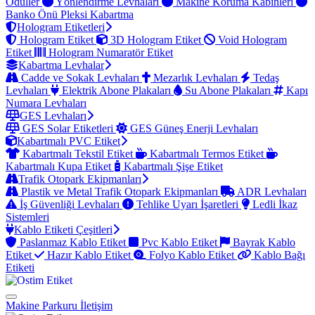
Ödüller
Yönlendirme Levhaları
Makine Koruma Kabinleri
Banko Önü Pleksi Kabartma
Hologram Etiketleri
Hologram Etiket
3D Hologram Etiket
Void Hologram
Etiket
Hologram Numaratör Etiket
Kabartma Levhalar
Cadde ve Sokak Levhaları
Mezarlık Levhaları
Tedaş
Levhaları
Elektrik Abone Plakaları
Su Abone Plakaları
Kapı
Numara Levhaları
GES Levhaları
GES Solar Etiketleri
GES Güneş Enerji Levhaları
Kabartmalı PVC Etiket
Kabartmalı Tekstil Etiket
Kabartmalı Termos Etiket
Kabartmalı Kupa Etiket
Kabartmalı Şişe Etiket
Trafik Otopark Ekipmanları
Plastik ve Metal Trafik Otopark Ekipmanları
ADR Levhaları
İş Güvenliği Levhaları
Tehlike Uyarı İşaretleri
Ledli İkaz
Sistemleri
Kablo Etiketi Çeşitleri
Paslanmaz Kablo Etiket
Pvc Kablo Etiket
Bayrak Kablo
Etiket
Hazır Kablo Etiket
Folyo Kablo Etiket
Kablo Bağı
Etiketi
Makine Parkuru
İletişim