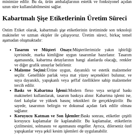
minimize edilir. Bu da, ürün ambalajlarının estetik ve fonksiyonel açıdan
uzun süre kullanılabilmesini sağlar.
Kabartmalı Şişe Etiketlerinin Üretim Süreci
Ostim Etiket olarak, kabartmalı şişe etiketlerinin üretiminde son teknoloji
makineler ve uzman ekipler ile çalışıyoruz. Üretim süreci, birkaç temel
aşamadan oluşmaktadır:
Tasarım ve Müşteri Onayı:
Müşterilerimizle yakın işbirliği
içerisinde, marka kimliğine uygun tasarımlar hazırlanır. Tasarım
aşamasında, kabartma detaylarının hangi alanlarda olacağı, renkler
ve diğer grafik unsurlar belirlenir.
Malzeme Seçimi:
Ürüne uygun, dayanıklı ve estetik malzemeler
seçilir. Genellikle parlak veya mat yüzey seçenekleri bulunur, ve
suya dayanıklı, yapışkanlı veya şeffaf özelliklere sahip malzemeler
tercih edilir.
Baskı ve Kabartma İşlemi:
Modern flexo veya serigraf baskı
makineleri kullanılarak, tasarım baskıya alınır. Kabartma işlemi ise,
özel kalıplar ve yüksek basınç teknikleri ile gerçekleştirilir. Bu
sayede, tasarımın belirgin ve dokunsal açıdan fark edilir olması
sağlanır.
Koruyucu Katman ve Son İşlemler:
Baskı sonrası, etiketler çeşitli
koruyucu kaplamalar ile kaplanabilir. Bu kaplamalar, etiketlerin
çizilmesini, solmasını ve aşınmasını engeller. Ayrıca, dilerseniz özel
yapışkanlar veya şekil kesim işlemleri de uygulanabilir.