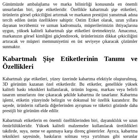
Günümüzde ambalajlama ve marka bilinirliği konusunda en önemli
unsurlardan biri, şişe etiketleridir. Özellikle kabartmalı şişe etiketleri,
ürünlerin görsel çekiciliğini artırmak ve markanın prestijini yansıtmak adına
tercih edilen üstün özelliklere sahiptir. Ostim Etiket olarak, uzun yıllara
dayanan tecrübemiz ve uzman kadromuzla, müşterilerimizin ihtiyaçlarına
uygun, yüksek kaliteli kabartmalı şişe etiketleri üretmekteyiz. Amacımız,
markanızın görsel kimliğini güçlendirecek, ürünlerinizin dikkat çekiciliğini
artıracak ve müşteri memnuniyetini en üst seviyeye çıkaracak çözümler
sunmaktır.
Kabartmalı Şişe Etiketlerinin Tanımı ve
Özellikleri
Kabartmalı şişe etiketleri, yüzey üzerinde kabartma efektiyle oluşturulmuş,
3D görünüm kazanan özel etiketlerdir. Bu etiketler, genellikle yüksek
kaliteli baskı teknikleri kullanılarak, ürünün logosu, markası veya belirli
tasarım unsurlarını öne çıkaracak şekilde kabartma ile tasarlanır. Kabartma
işlemi, etiketin yüzeyinde belirgin ve dokunsal bir özellik kazandırır. Bu
sayede, ürünlerin raflarda diğerlerinden ayrışması ve tüketici gözünde daha
prestijli bir görünüm elde edilir.
Kabartmalı etiketlerin en önemli özelliklerinden biri, dayanıklılık ve uzun
ömürlülükleridir. Yüksek kaliteli malzemeler kullanılarak üretildikleri
takdirde, suya, neme ve aşınmaya karşı direnç gösterirler. Ayrıca, kabartma
teknikleri sayesinde, baskıların solması veya yırtılması gibi sorunlar