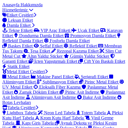
Anasayfa
Hakkımızda
Hizmetlerimiz
Etiket Çeşitleri
Leksan Etiket
Damla Etiket
Tekne Etiketi
VIP Araç Etiketi
Uçak Etiket
Karavan
Etiket
Dondurma Damla Etiket
Promosyon Damla Etiket
Reflektif Damla Etiket
Fosforlu Damla Etiket
Baskes Etiket
Şeffaf Etiket
Reflektif Etiket
Membran
Tuş Takımı
Tesa Etiket
Rezopal Kazıma Etiket
Slim Cut
Metal Cut
Altın Yaldız Sticker
Gümüş Yaldız Sticker
Garanti Etiket
İçten Yapıştırmalı Etiket
Çift Yön Baskılı Etiket
Statik Etiket
Metal Etiket Çeşitleri
Metal Etiket
Makine Panel Etiket
Serigrafi Etiket
Alüminyum Etiket
Sublimasyon Etiket
Pirinç Metal Etiket
UV Metal Etiket
Eloksallı Fiber Kazıma
Paslanmaz Metal
Etiket
Zamak Döküm Etiket
Pirinç Asit İndirme
Paslanmaz
Asit İndirme
Alüminyum Asit İndirme
Bakır Asit İndirme
Botaş Levhaları
Tabela Çeşitleri
Lightbox Tabela
Neon Led Tabela
Totem Tabela
Pleksi
Kutu Harf Tabela
Krom Kutu Harf Tabela
Vinil Germe
Tabela
Kapı Giriş Tabela
Aynalı Dekota ve Pleksi Kesim