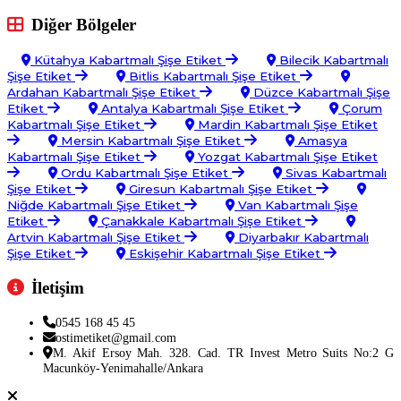
Diğer Bölgeler
Kütahya Kabartmalı Şişe Etiket
Bilecik Kabartmalı
Şişe Etiket
Bitlis Kabartmalı Şişe Etiket
Ardahan Kabartmalı Şişe Etiket
Düzce Kabartmalı Şişe
Etiket
Antalya Kabartmalı Şişe Etiket
Çorum
Kabartmalı Şişe Etiket
Mardin Kabartmalı Şişe Etiket
Mersin Kabartmalı Şişe Etiket
Amasya
Kabartmalı Şişe Etiket
Yozgat Kabartmalı Şişe Etiket
Ordu Kabartmalı Şişe Etiket
Sivas Kabartmalı
Şişe Etiket
Giresun Kabartmalı Şişe Etiket
Niğde Kabartmalı Şişe Etiket
Van Kabartmalı Şişe
Etiket
Çanakkale Kabartmalı Şişe Etiket
Artvin Kabartmalı Şişe Etiket
Diyarbakır Kabartmalı
Şişe Etiket
Eskişehir Kabartmalı Şişe Etiket
İletişim
0545 168 45 45
ostimetiket@gmail.com
M. Akif Ersoy Mah. 328. Cad. TR Invest Metro Suits No:2 G
Macunköy-Yenimahalle/Ankara