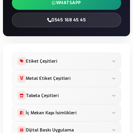
WHATSAPP
0545 168 45 45
Etiket Çeşitleri
Leksan Etiket
Metal Etiket Çeşitleri
Damla Etiket
Metal Etiket
Tabela Çeşitleri
Baskes Etiket
Makine Panel Etiket
Şeffaf Etiket
Lightbox Tabela
İç Mekan Kapı İsimlikleri
Serigrafi Etiket
Reflektif Etiket
Neon Led Tabela
Alüminyum Etiket
Bombeli Kapı İsimlikleri
Dijital Baskı Uygulama
Membran Tuş Takımı