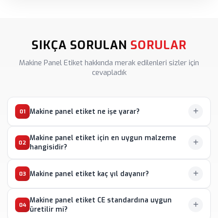
SIKÇA SORULAN
SORULAR
Makine Panel Etiket hakkında merak edilenleri sizler için
cevapladık
Makine panel etiket ne işe yarar?
01
Makine panel etiket için en uygun malzeme
Makine panel etiket
, makine üzerindeki butonların,
02
hangisidir?
gösterge ve kontrol elemanlarının işlevini operatöre
açıklayan kalıcı bilgi taşıyıcısıdır. Hatalı kullanımı önler,
Çoğu endüstriyel uygulama için
anodize alüminyum
Makine panel etiket kaç yıl dayanır?
güvenliği artırır ve makinenin kurumsal görünümünü
03
makine panel etiket
en ideal seçenektir. Yüksek
tamamlar.
Ostim Etiket
üretimi
makine panel
sıcaklığa dayanır, solmaz, korozyona uğramaz.
etiket
ürünleri uluslararası standartlara uygundur.
Makine panel etiket CE standardına uygun
Doğru malzeme ve üretim yöntemi seçildiğinde
04
Kimyasal ortamlar için
leksan (polikarbonat)
, ağır
üretilir mi?
makine panel etiket
15-25 yıl ve üzeri