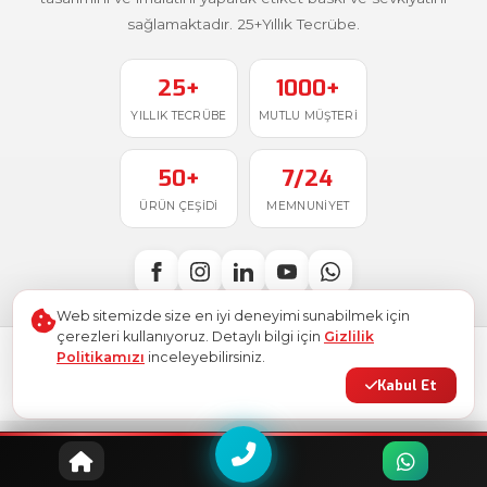
sağlamaktadır. 25+Yıllık Tecrübe.
25+
1000+
YILLIK TECRÜBE
MUTLU MÜŞTERI
50+
7/24
ÜRÜN ÇEŞIDI
MEMNUNIYET
Web sitemizde size en iyi deneyimi sunabilmek için
çerezleri kullanıyoruz. Detaylı bilgi için
Gizlilik
Politikamızı
inceleyebilirsiniz.
Türkiye'de
ile üretildi
© 2026
Ostim Etiket
. Tüm hakları saklıdır.
Kabul Et
Gizlilik Politikası
Kullanım Şartları
KVKK
Site Haritası