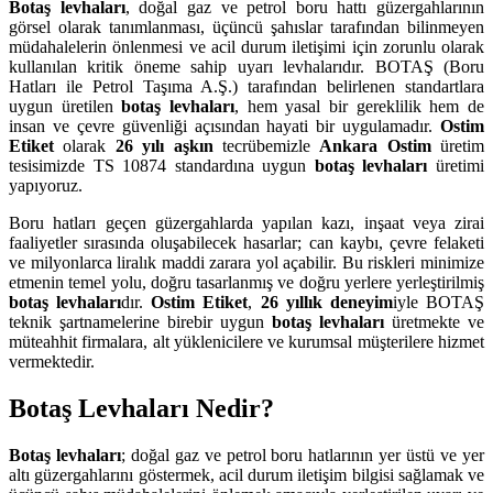
Botaş levhaları
, doğal gaz ve petrol boru hattı güzergahlarının
görsel olarak tanımlanması, üçüncü şahıslar tarafından bilinmeyen
müdahalelerin önlenmesi ve acil durum iletişimi için zorunlu olarak
kullanılan kritik öneme sahip uyarı levhalarıdır. BOTAŞ (Boru
Hatları ile Petrol Taşıma A.Ş.) tarafından belirlenen standartlara
uygun üretilen
botaş levhaları
, hem yasal bir gereklilik hem de
insan ve çevre güvenliği açısından hayati bir uygulamadır.
Ostim
Etiket
olarak
26 yılı aşkın
tecrübemizle
Ankara Ostim
üretim
tesisimizde TS 10874 standardına uygun
botaş levhaları
üretimi
yapıyoruz.
Boru hatları geçen güzergahlarda yapılan kazı, inşaat veya zirai
faaliyetler sırasında oluşabilecek hasarlar; can kaybı, çevre felaketi
ve milyonlarca liralık maddi zarara yol açabilir. Bu riskleri minimize
etmenin temel yolu, doğru tasarlanmış ve doğru yerlere yerleştirilmiş
botaş levhaları
dır.
Ostim Etiket
,
26 yıllık deneyim
iyle BOTAŞ
teknik şartnamelerine birebir uygun
botaş levhaları
üretmekte ve
müteahhit firmalara, alt yüklenicilere ve kurumsal müşterilere hizmet
vermektedir.
Botaş Levhaları Nedir?
Botaş levhaları
; doğal gaz ve petrol boru hatlarının yer üstü ve yer
altı güzergahlarını göstermek, acil durum iletişim bilgisi sağlamak ve