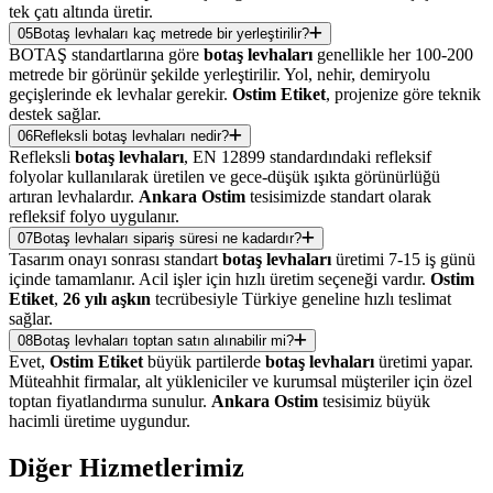
tek çatı altında üretir.
05
Botaş levhaları kaç metrede bir yerleştirilir?
BOTAŞ standartlarına göre
botaş levhaları
genellikle her 100-200
metrede bir görünür şekilde yerleştirilir. Yol, nehir, demiryolu
geçişlerinde ek levhalar gerekir.
Ostim Etiket
, projenize göre teknik
destek sağlar.
06
Refleksli botaş levhaları nedir?
Refleksli
botaş levhaları
, EN 12899 standardındaki refleksif
folyolar kullanılarak üretilen ve gece-düşük ışıkta görünürlüğü
artıran levhalardır.
Ankara Ostim
tesisimizde standart olarak
refleksif folyo uygulanır.
07
Botaş levhaları sipariş süresi ne kadardır?
Tasarım onayı sonrası standart
botaş levhaları
üretimi 7-15 iş günü
içinde tamamlanır. Acil işler için hızlı üretim seçeneği vardır.
Ostim
Etiket
,
26 yılı aşkın
tecrübesiyle Türkiye geneline hızlı teslimat
sağlar.
08
Botaş levhaları toptan satın alınabilir mi?
Evet,
Ostim Etiket
büyük partilerde
botaş levhaları
üretimi yapar.
Müteahhit firmalar, alt yükleniciler ve kurumsal müşteriler için özel
toptan fiyatlandırma sunulur.
Ankara Ostim
tesisimiz büyük
hacimli üretime uygundur.
Diğer
Hizmetlerimiz