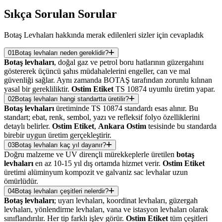
Sıkça Sorulan
Sorular
Botaş Levhaları hakkında merak edilenleri sizler için cevapladık
01
Botaş levhaları neden gereklidir?
Botaş levhaları
, doğal gaz ve petrol boru hatlarının güzergahını
göstererek üçüncü şahıs müdahalelerini engeller, can ve mal
güvenliği sağlar. Aynı zamanda BOTAŞ tarafından zorunlu kılınan
yasal bir gerekliliktir.
Ostim Etiket
TS 10874 uyumlu üretim yapar.
02
Botaş levhaları hangi standartta üretilir?
Botaş levhaları
üretiminde TS 10874 standardı esas alınır. Bu
standart; ebat, renk, sembol, yazı ve refleksif folyo özelliklerini
detaylı belirler.
Ostim Etiket
,
Ankara Ostim
tesisinde bu standarda
birebir uygun üretim gerçekleştirir.
03
Botaş levhaları kaç yıl dayanır?
Doğru malzeme ve UV dirençli mürekkeplerle üretilen
botaş
levhaları
en az 10-15 yıl dış ortamda hizmet verir.
Ostim Etiket
üretimi alüminyum kompozit ve galvaniz sac levhalar uzun
ömürlüdür.
04
Botaş levhaları çeşitleri nelerdir?
Botaş levhaları
; uyarı levhaları, koordinat levhaları, güzergah
levhaları, yönlendirme levhaları, vana ve istasyon levhaları olarak
sınıflandırılır. Her tip farklı işlev görür.
Ostim Etiket
tüm çeşitleri