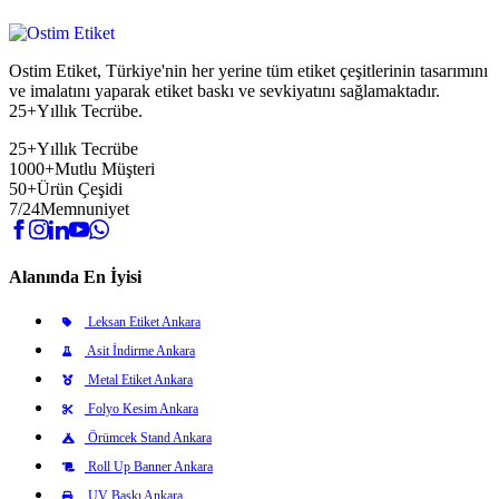
Ostim Etiket, Türkiye'nin her yerine tüm etiket çeşitlerinin tasarımını
ve imalatını yaparak etiket baskı ve sevkiyatını sağlamaktadır.
25+Yıllık Tecrübe.
25+
Yıllık Tecrübe
1000+
Mutlu Müşteri
50+
Ürün Çeşidi
7/24
Memnuniyet
Alanında En İyisi
Leksan Etiket Ankara
Asit İndirme Ankara
Metal Etiket Ankara
Folyo Kesim Ankara
Örümcek Stand Ankara
Roll Up Banner Ankara
UV Baskı Ankara