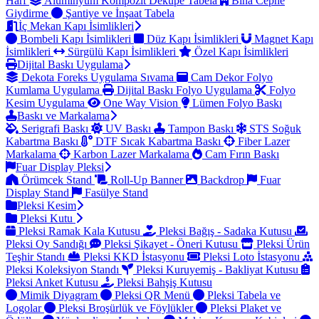
Harf
Alüminyum Kompozit Dekupe Tabela
Bina Cephe
Giydirme
Şantiye ve İnşaat Tabela
İç Mekan Kapı İsimlikleri
Bombeli Kapı İsimlikleri
Düz Kapı İsimlikleri
Magnet Kapı
İsimlikleri
Sürgülü Kapı İsimlikleri
Özel Kapı İsimlikleri
Dijital Baskı Uygulama
Dekota Foreks Uygulama Sıvama
Cam Dekor Folyo
Kumlama Uygulama
Dijital Baskı Folyo Uygulama
Folyo
Kesim Uygulama
One Way Vision
Lümen Folyo Baskı
Baskı ve Markalama
Serigrafi Baskı
UV Baskı
Tampon Baskı
STS Soğuk
Kabartma Baskı
DTF Sıcak Kabartma Baskı
Fiber Lazer
Markalama
Karbon Lazer Markalama
Cam Fırın Baskı
Fuar Display Pleksi
Örümcek Stand
Roll-Up Banner
Backdrop
Fuar
Display Stand
Fasülye Stand
Pleksi Kesim
Pleksi Kutu
Pleksi Ramak Kala Kutusu
Pleksi Bağış - Sadaka Kutusu
Pleksi Oy Sandığı
Pleksi Şikayet - Öneri Kutusu
Pleksi Ürün
Teşhir Standı
Pleksi KKD İstasyonu
Pleksi Loto İstasyonu
Pleksi Koleksiyon Standı
Pleksi Kuruyemiş - Bakliyat Kutusu
Pleksi Anket Kutusu
Pleksi Bahşiş Kutusu
Mimik Diyagram
Pleksi QR Menü
Pleksi Tabela ve
Logolar
Pleksi Broşürlük ve Föylükler
Pleksi Plaket ve