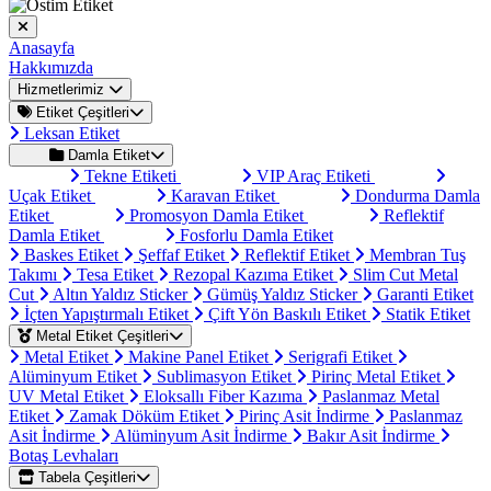
Anasayfa
Hakkımızda
Hizmetlerimiz
Etiket Çeşitleri
Leksan Etiket
Damla Etiket
Tekne Etiketi
VIP Araç Etiketi
Uçak Etiket
Karavan Etiket
Dondurma Damla
Etiket
Promosyon Damla Etiket
Reflektif
Damla Etiket
Fosforlu Damla Etiket
Baskes Etiket
Şeffaf Etiket
Reflektif Etiket
Membran Tuş
Takımı
Tesa Etiket
Rezopal Kazıma Etiket
Slim Cut Metal
Cut
Altın Yaldız Sticker
Gümüş Yaldız Sticker
Garanti Etiket
İçten Yapıştırmalı Etiket
Çift Yön Baskılı Etiket
Statik Etiket
Metal Etiket Çeşitleri
Metal Etiket
Makine Panel Etiket
Serigrafi Etiket
Alüminyum Etiket
Sublimasyon Etiket
Pirinç Metal Etiket
UV Metal Etiket
Eloksallı Fiber Kazıma
Paslanmaz Metal
Etiket
Zamak Döküm Etiket
Pirinç Asit İndirme
Paslanmaz
Asit İndirme
Alüminyum Asit İndirme
Bakır Asit İndirme
Botaş Levhaları
Tabela Çeşitleri