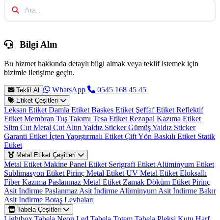
Bilgi Alın
Bu hizmet hakkında detaylı bilgi almak veya teklif istemek için
bizimle iletişime geçin.
WhatsApp
0545 168 45 45
Teklif Al
Etiket Çeşitleri
Leksan Etiket
Damla Etiket
Baskes Etiket
Şeffaf Etiket
Reflektif
Etiket
Membran Tuş Takımı
Tesa Etiket
Rezopal Kazıma Etiket
Slim Cut Metal Cut
Altın Yaldız Sticker
Gümüş Yaldız Sticker
Garanti Etiket
İçten Yapıştırmalı Etiket
Çift Yön Baskılı Etiket
Statik
Etiket
Metal Etiket Çeşitleri
Metal Etiket
Makine Panel Etiket
Serigrafi Etiket
Alüminyum Etiket
Sublimasyon Etiket
Pirinç Metal Etiket
UV Metal Etiket
Eloksallı
Fiber Kazıma
Paslanmaz Metal Etiket
Zamak Döküm Etiket
Pirinç
Asit İndirme
Paslanmaz Asit İndirme
Alüminyum Asit İndirme
Bakır
Asit İndirme
Botaş Levhaları
Tabela Çeşitleri
Lightbox Tabela
Neon Led Tabela
Totem Tabela
Pleksi Kutu Harf