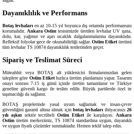
sağlar.
Dayanıklılık ve Performans
Botaş levhaları
en az 10-15 yıl boyunca dış ortamda performansını
korumalıdır.
Ankara Ostim
tesisimizde üretilen levhalar UV ışına,
dolu, kar, yağmur ve aşırı sıcaklık dalgalanmalarına dayanıklıdır.
Refleksif folyolar gece de okunabilirliği sağlar.
Ostim Etiket
üretimi
tüm levhalar TS 10874 dayanıklılık testlerinden geçer.
Sipariş ve Teslimat Süreci
Müteahhit veya BOTAŞ alt yüklenicisi firmalarımızdan gelen
taleplere göre
Ostim Etiket
hızlıca üretim planlaması yapar. Tasarım
onayı sonrası 7-15 iş günü içinde üretim tamamlanır ve Türkiye
geneline güvenli kargo ile teslim edilir. Büyük partilerde özel tır
taşımacılığı da sağlanır.
BOTAŞ projelerinde yasal uyum sağlamak ve insan-çevre
güvenliğini garanti altına almak için
botaş levhaları
ihtiyacınızı
26
yılı aşkın
sektör tecrübeli
Ostim Etiket
ile karşılayın.
Ankara
Ostim
üretim merkezimiz, TS 10874 standardına uygun, dayanıklı
ve uygun fiyatlı çözümler sunmaktadır. Hemen teklif talep edin.