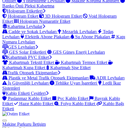
Ödüller
Yönlendirme Levhaları
Makine Koruma Kabinleri
Banko Önü Pleksi Kabartma
Hologram Etiketleri
Hologram Etiket
3D Hologram Etiket
Void Hologram
Etiket
Hologram Numaratör Etiket
Kabartma Levhalar
Cadde ve Sokak Levhaları
Mezarlık Levhaları
Tedaş
Levhaları
Elektrik Abone Plakaları
Su Abone Plakaları
Kapı
Numara Levhaları
GES Levhaları
GES Solar Etiketleri
GES Güneş Enerji Levhaları
Kabartmalı PVC Etiket
Kabartmalı Tekstil Etiket
Kabartmalı Termos Etiket
Kabartmalı Kupa Etiket
Kabartmalı Şişe Etiket
Trafik Otopark Ekipmanları
Plastik ve Metal Trafik Otopark Ekipmanları
ADR Levhaları
İş Güvenliği Levhaları
Tehlike Uyarı İşaretleri
Ledli İkaz
Sistemleri
Kablo Etiketi Çeşitleri
Paslanmaz Kablo Etiket
Pvc Kablo Etiket
Bayrak Kablo
Etiket
Hazır Kablo Etiket
Folyo Kablo Etiket
Kablo Bağı
Etiketi
Makine Parkuru
İletişim