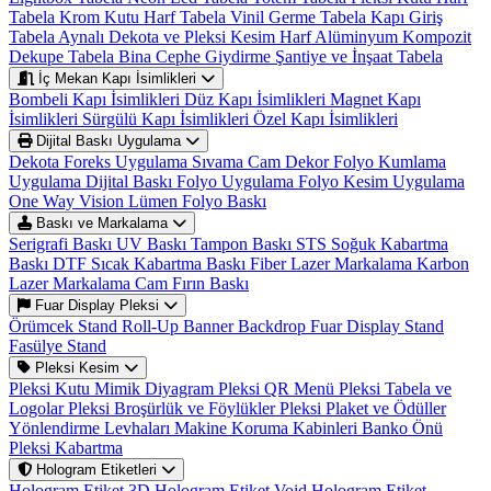
Tabela
Krom Kutu Harf Tabela
Vinil Germe Tabela
Kapı Giriş
Tabela
Aynalı Dekota ve Pleksi Kesim Harf
Alüminyum Kompozit
Dekupe Tabela
Bina Cephe Giydirme
Şantiye ve İnşaat Tabela
İç Mekan Kapı İsimlikleri
Bombeli Kapı İsimlikleri
Düz Kapı İsimlikleri
Magnet Kapı
İsimlikleri
Sürgülü Kapı İsimlikleri
Özel Kapı İsimlikleri
Dijital Baskı Uygulama
Dekota Foreks Uygulama Sıvama
Cam Dekor Folyo Kumlama
Uygulama
Dijital Baskı Folyo Uygulama
Folyo Kesim Uygulama
One Way Vision
Lümen Folyo Baskı
Baskı ve Markalama
Serigrafi Baskı
UV Baskı
Tampon Baskı
STS Soğuk Kabartma
Baskı
DTF Sıcak Kabartma Baskı
Fiber Lazer Markalama
Karbon
Lazer Markalama
Cam Fırın Baskı
Fuar Display Pleksi
Örümcek Stand
Roll-Up Banner
Backdrop
Fuar Display Stand
Fasülye Stand
Pleksi Kesim
Pleksi Kutu
Mimik Diyagram
Pleksi QR Menü
Pleksi Tabela ve
Logolar
Pleksi Broşürlük ve Föylükler
Pleksi Plaket ve Ödüller
Yönlendirme Levhaları
Makine Koruma Kabinleri
Banko Önü
Pleksi Kabartma
Hologram Etiketleri
Hologram Etiket
3D Hologram Etiket
Void Hologram Etiket