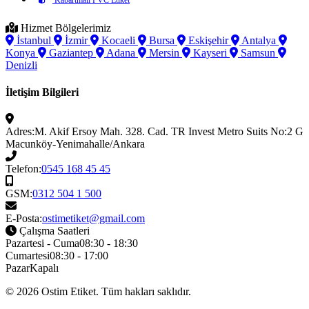
Hizmet Bölgelerimiz
İstanbul
İzmir
Kocaeli
Bursa
Eskişehir
Antalya
Konya
Gaziantep
Adana
Mersin
Kayseri
Samsun
Denizli
İletişim Bilgileri
Adres:
M. Akif Ersoy Mah. 328. Cad. TR Invest Metro Suits No:2 G
Macunköy-Yenimahalle/Ankara
Telefon:
0545 168 45 45
GSM:
0312 504 1 500
E-Posta:
ostimetiket@gmail.com
Çalışma Saatleri
Pazartesi - Cuma
08:30 - 18:30
Cumartesi
08:30 - 17:00
Pazar
Kapalı
© 2026
Ostim Etiket
. Tüm hakları saklıdır.