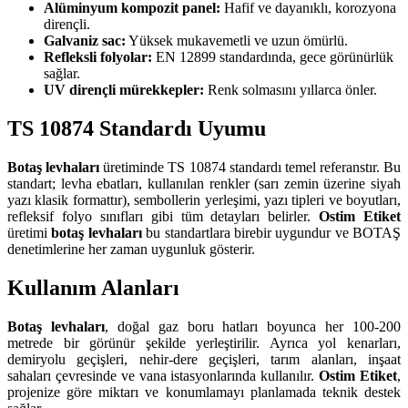
Alüminyum kompozit panel:
Hafif ve dayanıklı, korozyona
dirençli.
Galvaniz sac:
Yüksek mukavemetli ve uzun ömürlü.
Refleksli folyolar:
EN 12899 standardında, gece görünürlük
sağlar.
UV dirençli mürekkepler:
Renk solmasını yıllarca önler.
TS 10874 Standardı Uyumu
Botaş levhaları
üretiminde TS 10874 standardı temel referanstır. Bu
standart; levha ebatları, kullanılan renkler (sarı zemin üzerine siyah
yazı klasik formattır), sembollerin yerleşimi, yazı tipleri ve boyutları,
refleksif folyo sınıfları gibi tüm detayları belirler.
Ostim Etiket
üretimi
botaş levhaları
bu standartlara birebir uygundur ve BOTAŞ
denetimlerine her zaman uygunluk gösterir.
Kullanım Alanları
Botaş levhaları
, doğal gaz boru hatları boyunca her 100-200
metrede bir görünür şekilde yerleştirilir. Ayrıca yol kenarları,
demiryolu geçişleri, nehir-dere geçişleri, tarım alanları, inşaat
sahaları çevresinde ve vana istasyonlarında kullanılır.
Ostim Etiket
,
projenize göre miktarı ve konumlamayı planlamada teknik destek