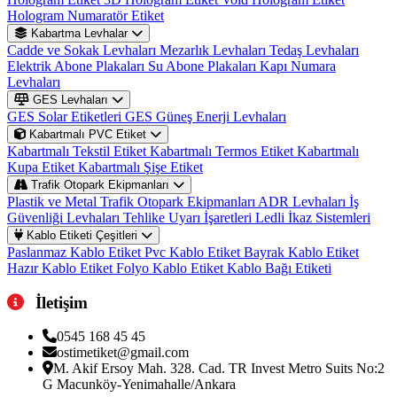
Hologram Numaratör Etiket
Kabartma Levhalar
Cadde ve Sokak Levhaları
Mezarlık Levhaları
Tedaş Levhaları
Elektrik Abone Plakaları
Su Abone Plakaları
Kapı Numara
Levhaları
GES Levhaları
GES Solar Etiketleri
GES Güneş Enerji Levhaları
Kabartmalı PVC Etiket
Kabartmalı Tekstil Etiket
Kabartmalı Termos Etiket
Kabartmalı
Kupa Etiket
Kabartmalı Şişe Etiket
Trafik Otopark Ekipmanları
Plastik ve Metal Trafik Otopark Ekipmanları
ADR Levhaları
İş
Güvenliği Levhaları
Tehlike Uyarı İşaretleri
Ledli İkaz Sistemleri
Kablo Etiketi Çeşitleri
Paslanmaz Kablo Etiket
Pvc Kablo Etiket
Bayrak Kablo Etiket
Hazır Kablo Etiket
Folyo Kablo Etiket
Kablo Bağı Etiketi
İletişim
0545 168 45 45
ostimetiket@gmail.com
M. Akif Ersoy Mah. 328. Cad. TR Invest Metro Suits No:2
G Macunköy-Yenimahalle/Ankara