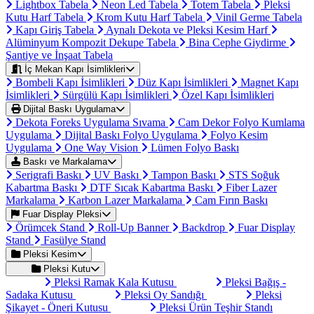
Lightbox Tabela
Neon Led Tabela
Totem Tabela
Pleksi
Kutu Harf Tabela
Krom Kutu Harf Tabela
Vinil Germe Tabela
Kapı Giriş Tabela
Aynalı Dekota ve Pleksi Kesim Harf
Alüminyum Kompozit Dekupe Tabela
Bina Cephe Giydirme
Şantiye ve İnşaat Tabela
İç Mekan Kapı İsimlikleri
Bombeli Kapı İsimlikleri
Düz Kapı İsimlikleri
Magnet Kapı
İsimlikleri
Sürgülü Kapı İsimlikleri
Özel Kapı İsimlikleri
Dijital Baskı Uygulama
Dekota Foreks Uygulama Sıvama
Cam Dekor Folyo Kumlama
Uygulama
Dijital Baskı Folyo Uygulama
Folyo Kesim
Uygulama
One Way Vision
Lümen Folyo Baskı
Baskı ve Markalama
Serigrafi Baskı
UV Baskı
Tampon Baskı
STS Soğuk
Kabartma Baskı
DTF Sıcak Kabartma Baskı
Fiber Lazer
Markalama
Karbon Lazer Markalama
Cam Fırın Baskı
Fuar Display Pleksi
Örümcek Stand
Roll-Up Banner
Backdrop
Fuar Display
Stand
Fasülye Stand
Pleksi Kesim
Pleksi Kutu
Pleksi Ramak Kala Kutusu
Pleksi Bağış -
Sadaka Kutusu
Pleksi Oy Sandığı
Pleksi
Şikayet - Öneri Kutusu
Pleksi Ürün Teşhir Standı