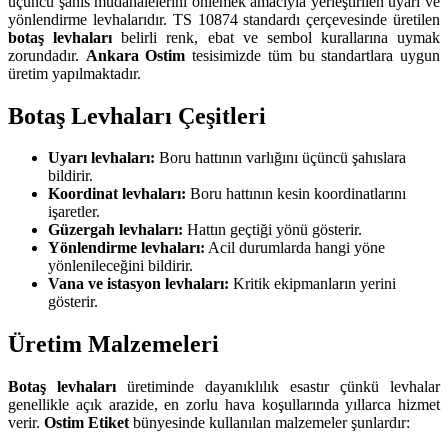
üçüncü şahıs müdahalelerini önlemek amacıyla yerleştirilen uyarı ve
yönlendirme levhalarıdır. TS 10874 standardı çerçevesinde üretilen
botaş levhaları
belirli renk, ebat ve sembol kurallarına uymak
zorundadır.
Ankara Ostim
tesisimizde tüm bu standartlara uygun
üretim yapılmaktadır.
Botaş Levhaları Çeşitleri
Uyarı levhaları:
Boru hattının varlığını üçüncü şahıslara
bildirir.
Koordinat levhaları:
Boru hattının kesin koordinatlarını
işaretler.
Güzergah levhaları:
Hattın geçtiği yönü gösterir.
Yönlendirme levhaları:
Acil durumlarda hangi yöne
yönlenileceğini bildirir.
Vana ve istasyon levhaları:
Kritik ekipmanların yerini
gösterir.
Üretim Malzemeleri
Botaş levhaları
üretiminde dayanıklılık esastır çünkü levhalar
genellikle açık arazide, en zorlu hava koşullarında yıllarca hizmet
verir.
Ostim Etiket
bünyesinde kullanılan malzemeler şunlardır: