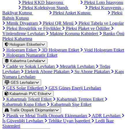
Pleksi KKD İstasyonu
Pleksi Loto İstasyonu
Pleksi Koleksiyon Standı
Pleksi Kuruyemiş -
Bakliyat Kutusu
Pleksi Anket Kutusu
Pleksi
Bahşiş Kutusu
Mimik Diyagram
Pleksi QR Menü
Pleksi Tabela ve Logolar
Pleksi Broşürlük ve Föylükler
Pleksi Plaket ve Ödüller
Yönlendirme Levhaları
Makine Koruma Kabinleri
Banko Önü
Pleksi Kabartma
Hologram Etiketleri
Hologram Etiket
3D Hologram Etiket
Void Hologram Etiket
Hologram Numaratör Etiket
Kabartma Levhalar
Cadde ve Sokak Levhaları
Mezarlık Levhaları
Tedaş
Levhaları
Elektrik Abone Plakaları
Su Abone Plakaları
Kapı
Numara Levhaları
GES Levhaları
GES Solar Etiketleri
GES Güneş Enerji Levhaları
Kabartmalı PVC Etiket
Kabartmalı Tekstil Etiket
Kabartmalı Termos Etiket
Kabartmalı Kupa Etiket
Kabartmalı Şişe Etiket
Trafik Otopark Ekipmanları
Plastik ve Metal Trafik Otopark Ekipmanları
ADR Levhaları
İş Güvenliği Levhaları
Tehlike Uyarı İşaretleri
Ledli İkaz
Sistemleri