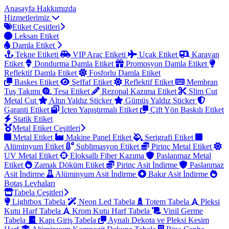
Anasayfa
Hakkımızda
Hizmetlerimiz
Etiket Çeşitleri
Leksan Etiket
Damla Etiket
Tekne Etiketi
VIP Araç Etiketi
Uçak Etiket
Karavan
Etiket
Dondurma Damla Etiket
Promosyon Damla Etiket
Reflektif Damla Etiket
Fosforlu Damla Etiket
Baskes Etiket
Şeffaf Etiket
Reflektif Etiket
Membran
Tuş Takımı
Tesa Etiket
Rezopal Kazıma Etiket
Slim Cut
Metal Cut
Altın Yaldız Sticker
Gümüş Yaldız Sticker
Garanti Etiket
İçten Yapıştırmalı Etiket
Çift Yön Baskılı Etiket
Statik Etiket
Metal Etiket Çeşitleri
Metal Etiket
Makine Panel Etiket
Serigrafi Etiket
Alüminyum Etiket
Sublimasyon Etiket
Pirinç Metal Etiket
UV Metal Etiket
Eloksallı Fiber Kazıma
Paslanmaz Metal
Etiket
Zamak Döküm Etiket
Pirinç Asit İndirme
Paslanmaz
Asit İndirme
Alüminyum Asit İndirme
Bakır Asit İndirme
Botaş Levhaları
Tabela Çeşitleri
Lightbox Tabela
Neon Led Tabela
Totem Tabela
Pleksi
Kutu Harf Tabela
Krom Kutu Harf Tabela
Vinil Germe
Tabela
Kapı Giriş Tabela
Aynalı Dekota ve Pleksi Kesim