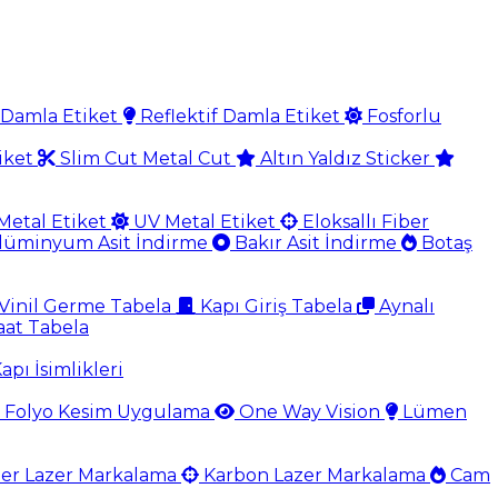
Damla Etiket
Reflektif Damla Etiket
Fosforlu
iket
Slim Cut Metal Cut
Altın Yaldız Sticker
Metal Etiket
UV Metal Etiket
Eloksallı Fiber
lüminyum Asit İndirme
Bakır Asit İndirme
Botaş
Vinil Germe Tabela
Kapı Giriş Tabela
Aynalı
aat Tabela
apı İsimlikleri
Folyo Kesim Uygulama
One Way Vision
Lümen
er Lazer Markalama
Karbon Lazer Markalama
Cam