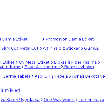
 Damla Etiket
Promosyon Damla Etiket
Slim Cut Metal Cut
Altın Yaldız Sticker
Gümüş
l Etiket
UV Metal Etiket
Eloksallı Fiber Kazıma
it İndirme
Bakır Asit İndirme
Botaş Levhaları
il Germe Tabela
Kapı Giriş Tabela
Aynalı Dekota ve
İsimlikleri
lyo Kesim Uygulama
One Way Vision
Lümen Folyo