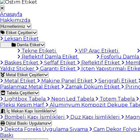
Anasayfa
Hakkımızda
Hizmetlerimiz
Etiket Çeşitleri
Leksan Etiket
Damla Etiket
Tekne Etiketi
VIP Araç Etiketi
Reflektif Damla Etiket
Fosforlu Damla 
Baskes Etiket
Şeffaf Etiket
Reflektif Etiket
Memb
Yaldız Sticker
Garanti Etiket
İçten Yapıştırmalı Etik
Metal Etiket Çeşitleri
Metal Etiket
Makine Panel Etiket
Serigrafi Etiket
Paslanmaz Metal Etiket
Zamak Döküm Etiket
Pirinç
Tabela Çeşitleri
Lightbox Tabela
Neon Led Tabela
Totem Tabela
Pleksi Kesim Harf
Alüminyum Kompozit Dekupe Tab
İç Mekan Kapı İsimlikleri
Bombeli Kapı İsimlikleri
Düz Kapı İsimlikleri
Magnet
Dijital Baskı Uygulama
Dekota Foreks Uygulama Sıvama
Cam Dekor Folyo
Baskı