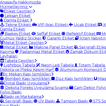
Anasayfa
Hakkımızda
Hizmetlerimiz
Etiket Çeşitleri
Leksan Etiket
Damla Etiket
Tekne Etiketi
VIP Araç Etiketi
Uçak Etiket
K
Damla Etiket
Baskes Etiket
Şeffaf Etiket
Reflektif Etiket
Me
Gümüş Yaldız Sticker
Garanti Etiket
İçten Yapıştır
Metal Etiket Çeşitleri
Metal Etiket
Makine Panel Etiket
Serigrafi Etik
Kazıma
Paslanmaz Metal Etiket
Zamak Döküm Eti
Levhaları
Tabela Çeşitleri
Lightbox Tabela
Neon Led Tabela
Totem Tabela
Dekota ve Pleksi Kesim Harf
Alüminyum Kompozit D
İç Mekan Kapı İsimlikleri
Bombeli Kapı İsimlikleri
Düz Kapı İsimlikleri
Magn
Dijital Baskı Uygulama
Dekota Foreks Uygulama Sıvama
Cam Dekor Foly
Folyo Baskı
Baskı ve Markalama
Serigrafi Baskı
UV Baskı
Tampon Baskı
STS So
Fırın Baskı