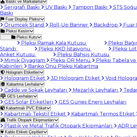
Baskı ve Markalama
Serigrafi Baskı
UV Baskı
Tampon Baskı
STS Soğu
Baskı
Fuar Display Pleksi
Örümcek Stand
Roll-Up Banner
Backdrop
Fuar 
Pleksi Kesim
Pleksi Kutu
Pleksi Ramak Kala Kutusu
Pleksi Bağı
Standı
Pleksi KKD İstasyonu
Pleksi Lo
Anket Kutusu
Pleksi Bahşiş Kutusu
Mimik Diyagram
Pleksi QR Menü
Pleksi Tabela ve
Kabinleri
Banko Önü Pleksi Kabartma
Hologram Etiketleri
Hologram Etiket
3D Hologram Etiket
Void Hologr
Kabartma Levhalar
Cadde ve Sokak Levhaları
Mezarlık Levhaları
Tedaş
GES Levhaları
GES Solar Etiketleri
GES Güneş Enerji Levhaları
Kabartmalı PVC Etiket
Kabartmalı Tekstil Etiket
Kabartmalı Termos Etiket
Trafik Otopark Ekipmanları
Plastik ve Metal Trafik Otopark Ekipmanları
ADR Lev
Kablo Etiketi Çeşitleri