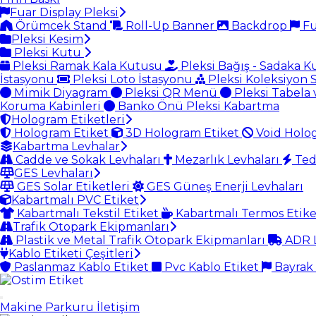
Fuar Display Pleksi
Örümcek Stand
Roll-Up Banner
Backdrop
Fu
Pleksi Kesim
Pleksi Kutu
Pleksi Ramak Kala Kutusu
Pleksi Bağış - Sadaka 
İstasyonu
Pleksi Loto İstasyonu
Pleksi Koleksiyon 
Mimik Diyagram
Pleksi QR Menü
Pleksi Tabela 
Koruma Kabinleri
Banko Önü Pleksi Kabartma
Hologram Etiketleri
Hologram Etiket
3D Hologram Etiket
Void Holo
Kabartma Levhalar
Cadde ve Sokak Levhaları
Mezarlık Levhaları
Ted
GES Levhaları
GES Solar Etiketleri
GES Güneş Enerji Levhaları
Kabartmalı PVC Etiket
Kabartmalı Tekstil Etiket
Kabartmalı Termos Etik
Trafik Otopark Ekipmanları
Plastik ve Metal Trafik Otopark Ekipmanları
ADR L
Kablo Etiketi Çeşitleri
Paslanmaz Kablo Etiket
Pvc Kablo Etiket
Bayrak 
Makine Parkuru
İletişim