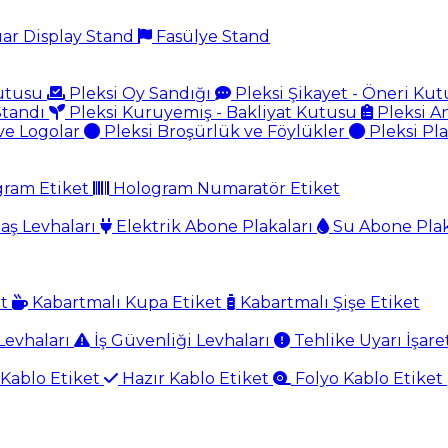
ar Display Stand
Fasülye Stand
Kutusu
Pleksi Oy Sandığı
Pleksi Şikayet - Öneri Ku
Standı
Pleksi Kuruyemiş - Bakliyat Kutusu
Pleksi A
ve Logolar
Pleksi Broşürlük ve Föylükler
Pleksi Pl
gram Etiket
Hologram Numaratör Etiket
aş Levhaları
Elektrik Abone Plakaları
Su Abone Plak
et
Kabartmalı Kupa Etiket
Kabartmalı Şişe Etiket
evhaları
İş Güvenliği Levhaları
Tehlike Uyarı İşare
Kablo Etiket
Hazır Kablo Etiket
Folyo Kablo Etiket