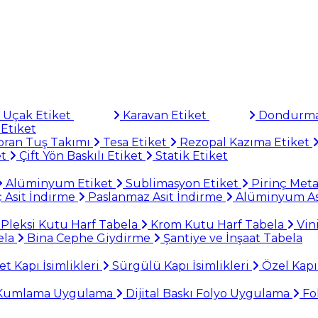
Uçak Etiket
Karavan Etiket
Dondurma
Etiket
ran Tuş Takımı
Tesa Etiket
Rezopal Kazıma Etiket
et
Çift Yön Baskılı Etiket
Statik Etiket
Alüminyum Etiket
Sublimasyon Etiket
Pirinç Meta
 Asit İndirme
Paslanmaz Asit İndirme
Alüminyum As
Pleksi Kutu Harf Tabela
Krom Kutu Harf Tabela
Vin
ela
Bina Cephe Giydirme
Şantiye ve İnşaat Tabela
 Kapı İsimlikleri
Sürgülü Kapı İsimlikleri
Özel Kapı 
 Kumlama Uygulama
Dijital Baskı Folyo Uygulama
Fo