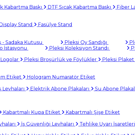
k Kabartma Baskı
DTF Sıcak Kabartma Baskı
Fiber L
Display Stand
Fasülye Stand
ş - Sadaka Kutusu
Pleksi Oy Sandığı
Pl
to İstasyonu
Pleksi Koleksiyon Standı
Pl
 Logolar
Pleksi Broşürlük ve Föylükler
Pleksi Plaket
am Etiket
Hologram Numaratör Etiket
 Levhaları
Elektrik Abone Plakaları
Su Abone Plakal
Kabartmalı Kupa Etiket
Kabartmalı Şişe Etiket
haları
İş Güvenliği Levhaları
Tehlike Uyarı İşaretler