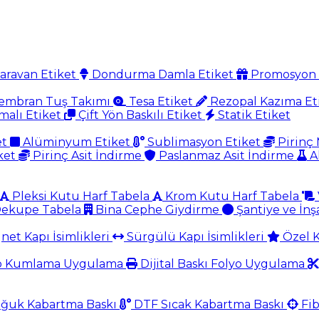
aravan Etiket
Dondurma Damla Etiket
Promosyon 
mbran Tuş Takımı
Tesa Etiket
Rezopal Kazıma Et
malı Etiket
Çift Yön Baskılı Etiket
Statik Etiket
et
Alüminyum Etiket
Sublimasyon Etiket
Pirinç 
ket
Pirinç Asit İndirme
Paslanmaz Asit İndirme
A
Pleksi Kutu Harf Tabela
Krom Kutu Harf Tabela
ekupe Tabela
Bina Cephe Giydirme
Şantiye ve İnş
et Kapı İsimlikleri
Sürgülü Kapı İsimlikleri
Özel K
o Kumlama Uygulama
Dijital Baskı Folyo Uygulama
ğuk Kabartma Baskı
DTF Sıcak Kabartma Baskı
Fib