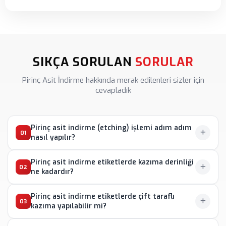
SIKÇA SORULAN
SORULAR
Pirinç Asit İndirme hakkında merak edilenleri sizler için
cevapladık
Pirinç asit indirme (etching) işlemi adım adım
01
nasıl yapılır?
Pirinç asit indirme etiketlerde kazıma derinliği
Pirinç asit indirme
işlemi öncelikle tasarımın film
02
ne kadardır?
çıkışının alınması ile başlar. Pirinç levha yüzeyine
fotoğrafik yöntemle
asit maskesi (resist)
uygulanır
Pirinç asit indirme etiketlerde çift taraflı
Pirinç asit indirme etiketlerde
standart kazıma
ve UV pozlama ile tasarım aktarılır. Maskelenmemiş
03
kazıma yapılabilir mi?
derinliği 0.1 mm ile 0.5 mm arasında
açık bölgeler asit çözeltisine maruz bırakılarak
ayarlanabilmektedir.
0.1-0.2 mm derinlik
ince detaylı
kimyasal aşındırma ile derinleştirilir. Son aşamada