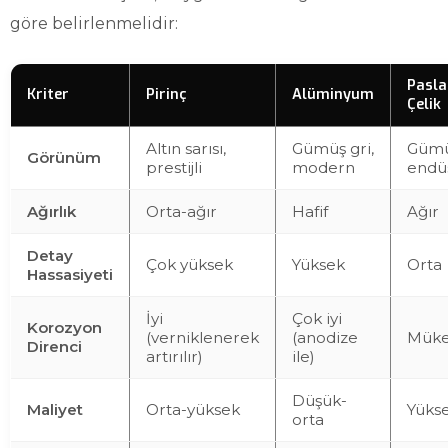
göre belirlenmelidir:
Pasl
Kriter
Pirinç
Alüminyum
Çelik
Altın sarısı,
Gümüş gri,
Gümü
Görünüm
prestijli
modern
endüs
Ağırlık
Orta-ağır
Hafif
Ağır
Detay
Çok yüksek
Yüksek
Orta
Hassasiyeti
İyi
Çok iyi
Korozyon
(verniklenerek
(anodize
Mük
Direnci
artırılır)
ile)
Düşük-
Maliyet
Orta-yüksek
Yüks
orta