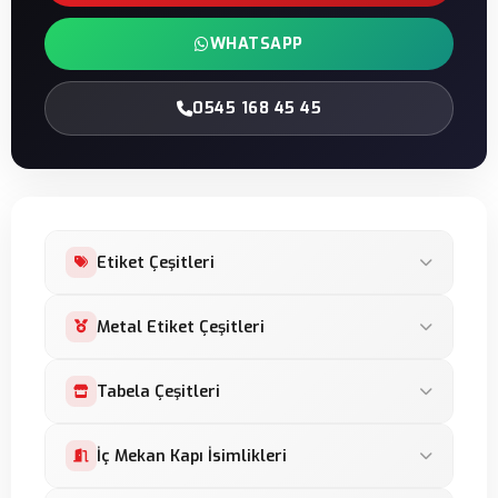
WHATSAPP
0545 168 45 45
Etiket Çeşitleri
Leksan Etiket
Metal Etiket Çeşitleri
Damla Etiket
Metal Etiket
Tabela Çeşitleri
Baskes Etiket
Makine Panel Etiket
Şeffaf Etiket
Lightbox Tabela
İç Mekan Kapı İsimlikleri
Serigrafi Etiket
Reflektif Etiket
Neon Led Tabela