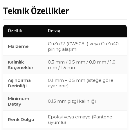
Teknik Özellikler
Özellik
Detay
CuZn37 (CW508L) veya CuZn40
Malzeme
pirinç alaşımı
Kalınlık
0,3 mm / 0,5 mm / 0,8 mm / 1,0
Seçenekleri
mm / 1,5 mm
Aşındırma
0,1 mm – 0,5 mm (isteğe göre
Derinliği
ayarlanır)
Minimum
0,15 mm çizgi kalınlığı
Detay
Epoksi veya emaye (Pantone
Renk Dolgu
uyumlu)