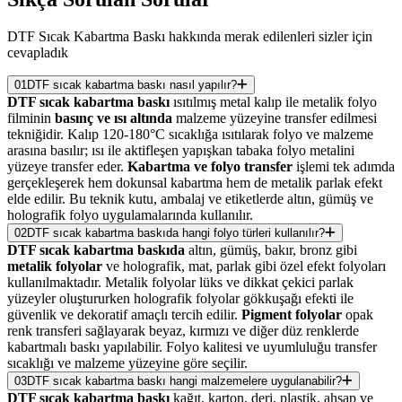
DTF Sıcak Kabartma Baskı hakkında merak edilenleri sizler için
cevapladık
01
DTF sıcak kabartma baskı nasıl yapılır?
DTF sıcak kabartma baskı
ısıtılmış metal kalıp ile metalik folyo
filminin
basınç ve ısı altında
malzeme yüzeyine transfer edilmesi
tekniğidir. Kalıp 120-180°C sıcaklığa ısıtılarak folyo ve malzeme
arasına basılır; ısı ile aktifleşen yapışkan tabaka folyo metalini
yüzeye transfer eder.
Kabartma ve folyo transfer
işlemi tek adımda
gerçekleşerek hem dokunsal kabartma hem de metalik parlak efekt
elde edilir. Bu teknik kutu, ambalaj ve etiketlerde altın, gümüş ve
holografik folyo uygulamalarında kullanılır.
02
DTF sıcak kabartma baskıda hangi folyo türleri kullanılır?
DTF sıcak kabartma baskıda
altın, gümüş, bakır, bronz gibi
metalik folyolar
ve holografik, mat, parlak gibi özel efekt folyoları
kullanılmaktadır. Metalik folyolar lüks ve dikkat çekici parlak
yüzeyler oluştururken holografik folyolar gökkuşağı efekti ile
güvenlik ve dekoratif amaçlı tercih edilir.
Pigment folyolar
opak
renk transferi sağlayarak beyaz, kırmızı ve diğer düz renklerde
kabartmalı baskı yapılabilir. Folyo kalitesi ve uyumluluğu transfer
sıcaklığı ve malzeme yüzeyine göre seçilir.
03
DTF sıcak kabartma baskı hangi malzemelere uygulanabilir?
DTF sıcak kabartma baskı
kağıt, karton, deri, plastik, ahşap ve