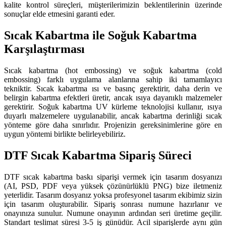
kalite kontrol süreçleri, müşterilerimizin beklentilerinin üzerinde
sonuçlar elde etmesini garanti eder.
Sıcak Kabartma ile Soğuk Kabartma
Karşılaştırması
Sıcak kabartma (hot embossing) ve soğuk kabartma (cold
embossing) farklı uygulama alanlarına sahip iki tamamlayıcı
tekniktir. Sıcak kabartma ısı ve basınç gerektirir, daha derin ve
belirgin kabartma efektleri üretir, ancak ısıya dayanıklı malzemeler
gerektirir. Soğuk kabartma UV kürleme teknolojisi kullanır, ısıya
duyarlı malzemelere uygulanabilir, ancak kabartma derinliği sıcak
yönteme göre daha sınırlıdır. Projenizin gereksinimlerine göre en
uygun yöntemi birlikte belirleyebiliriz.
DTF Sıcak Kabartma Sipariş Süreci
DTF sıcak kabartma baskı siparişi vermek için tasarım dosyanızı
(AI, PSD, PDF veya yüksek çözünürlüklü PNG) bize iletmeniz
yeterlidir. Tasarım dosyanız yoksa profesyonel tasarım ekibimiz sizin
için tasarım oluşturabilir. Sipariş sonrası numune hazırlanır ve
onayınıza sunulur. Numune onayının ardından seri üretime geçilir.
Standart teslimat süresi 3-5 iş günüdür. Acil siparişlerde aynı gün