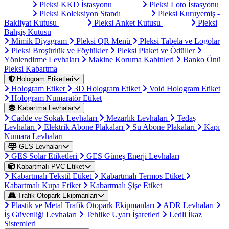
Pleksi KKD İstasyonu
Pleksi Loto İstasyonu
Pleksi Koleksiyon Standı
Pleksi Kuruyemiş -
Bakliyat Kutusu
Pleksi Anket Kutusu
Pleksi
Bahşiş Kutusu
Mimik Diyagram
Pleksi QR Menü
Pleksi Tabela ve Logolar
Pleksi Broşürlük ve Föylükler
Pleksi Plaket ve Ödüller
Yönlendirme Levhaları
Makine Koruma Kabinleri
Banko Önü
Pleksi Kabartma
Hologram Etiketleri
Hologram Etiket
3D Hologram Etiket
Void Hologram Etiket
Hologram Numaratör Etiket
Kabartma Levhalar
Cadde ve Sokak Levhaları
Mezarlık Levhaları
Tedaş
Levhaları
Elektrik Abone Plakaları
Su Abone Plakaları
Kapı
Numara Levhaları
GES Levhaları
GES Solar Etiketleri
GES Güneş Enerji Levhaları
Kabartmalı PVC Etiket
Kabartmalı Tekstil Etiket
Kabartmalı Termos Etiket
Kabartmalı Kupa Etiket
Kabartmalı Şişe Etiket
Trafik Otopark Ekipmanları
Plastik ve Metal Trafik Otopark Ekipmanları
ADR Levhaları
İş Güvenliği Levhaları
Tehlike Uyarı İşaretleri
Ledli İkaz
Sistemleri