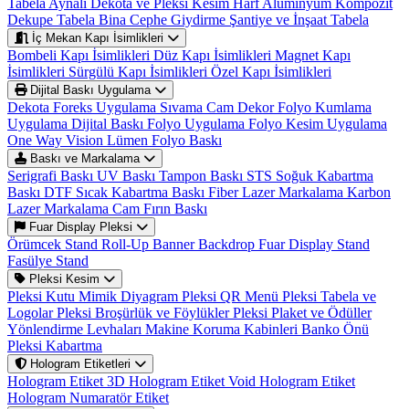
Tabela
Aynalı Dekota ve Pleksi Kesim Harf
Alüminyum Kompozit
Dekupe Tabela
Bina Cephe Giydirme
Şantiye ve İnşaat Tabela
İç Mekan Kapı İsimlikleri
Bombeli Kapı İsimlikleri
Düz Kapı İsimlikleri
Magnet Kapı
İsimlikleri
Sürgülü Kapı İsimlikleri
Özel Kapı İsimlikleri
Dijital Baskı Uygulama
Dekota Foreks Uygulama Sıvama
Cam Dekor Folyo Kumlama
Uygulama
Dijital Baskı Folyo Uygulama
Folyo Kesim Uygulama
One Way Vision
Lümen Folyo Baskı
Baskı ve Markalama
Serigrafi Baskı
UV Baskı
Tampon Baskı
STS Soğuk Kabartma
Baskı
DTF Sıcak Kabartma Baskı
Fiber Lazer Markalama
Karbon
Lazer Markalama
Cam Fırın Baskı
Fuar Display Pleksi
Örümcek Stand
Roll-Up Banner
Backdrop
Fuar Display Stand
Fasülye Stand
Pleksi Kesim
Pleksi Kutu
Mimik Diyagram
Pleksi QR Menü
Pleksi Tabela ve
Logolar
Pleksi Broşürlük ve Föylükler
Pleksi Plaket ve Ödüller
Yönlendirme Levhaları
Makine Koruma Kabinleri
Banko Önü
Pleksi Kabartma
Hologram Etiketleri
Hologram Etiket
3D Hologram Etiket
Void Hologram Etiket
Hologram Numaratör Etiket