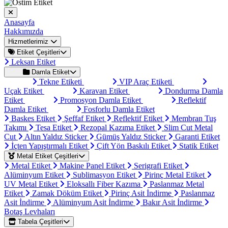
Anasayfa
Hakkımızda
Hizmetlerimiz
Etiket Çeşitleri
Leksan Etiket
Damla Etiket
Tekne Etiketi
VIP Araç Etiketi
Uçak Etiket
Karavan Etiket
Dondurma Damla
Etiket
Promosyon Damla Etiket
Reflektif
Damla Etiket
Fosforlu Damla Etiket
Baskes Etiket
Şeffaf Etiket
Reflektif Etiket
Membran Tuş
Takımı
Tesa Etiket
Rezopal Kazıma Etiket
Slim Cut Metal
Cut
Altın Yaldız Sticker
Gümüş Yaldız Sticker
Garanti Etiket
İçten Yapıştırmalı Etiket
Çift Yön Baskılı Etiket
Statik Etiket
Metal Etiket Çeşitleri
Metal Etiket
Makine Panel Etiket
Serigrafi Etiket
Alüminyum Etiket
Sublimasyon Etiket
Pirinç Metal Etiket
UV Metal Etiket
Eloksallı Fiber Kazıma
Paslanmaz Metal
Etiket
Zamak Döküm Etiket
Pirinç Asit İndirme
Paslanmaz
Asit İndirme
Alüminyum Asit İndirme
Bakır Asit İndirme
Botaş Levhaları
Tabela Çeşitleri