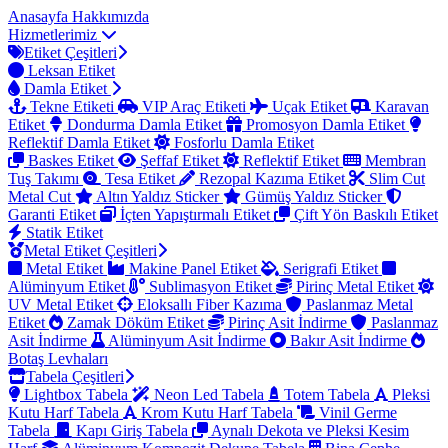
Anasayfa
Hakkımızda
Hizmetlerimiz
Etiket Çeşitleri
Leksan Etiket
Damla Etiket
Tekne Etiketi
VIP Araç Etiketi
Uçak Etiket
Karavan
Etiket
Dondurma Damla Etiket
Promosyon Damla Etiket
Reflektif Damla Etiket
Fosforlu Damla Etiket
Baskes Etiket
Şeffaf Etiket
Reflektif Etiket
Membran
Tuş Takımı
Tesa Etiket
Rezopal Kazıma Etiket
Slim Cut
Metal Cut
Altın Yaldız Sticker
Gümüş Yaldız Sticker
Garanti Etiket
İçten Yapıştırmalı Etiket
Çift Yön Baskılı Etiket
Statik Etiket
Metal Etiket Çeşitleri
Metal Etiket
Makine Panel Etiket
Serigrafi Etiket
Alüminyum Etiket
Sublimasyon Etiket
Pirinç Metal Etiket
UV Metal Etiket
Eloksallı Fiber Kazıma
Paslanmaz Metal
Etiket
Zamak Döküm Etiket
Pirinç Asit İndirme
Paslanmaz
Asit İndirme
Alüminyum Asit İndirme
Bakır Asit İndirme
Botaş Levhaları
Tabela Çeşitleri
Lightbox Tabela
Neon Led Tabela
Totem Tabela
Pleksi
Kutu Harf Tabela
Krom Kutu Harf Tabela
Vinil Germe
Tabela
Kapı Giriş Tabela
Aynalı Dekota ve Pleksi Kesim