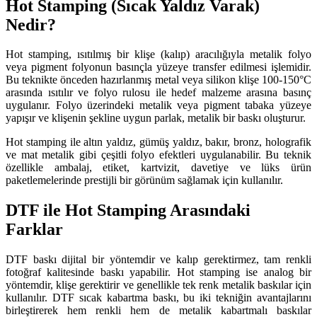
Hot Stamping (Sıcak Yaldız Varak)
Nedir?
Hot stamping, ısıtılmış bir klişe (kalıp) aracılığıyla metalik folyo
veya pigment folyonun basınçla yüzeye transfer edilmesi işlemidir.
Bu teknikte önceden hazırlanmış metal veya silikon klişe 100-150°C
arasında ısıtılır ve folyo rulosu ile hedef malzeme arasına basınç
uygulanır. Folyo üzerindeki metalik veya pigment tabaka yüzeye
yapışır ve klişenin şekline uygun parlak, metalik bir baskı oluşturur.
Hot stamping ile altın yaldız, gümüş yaldız, bakır, bronz, holografik
ve mat metalik gibi çeşitli folyo efektleri uygulanabilir. Bu teknik
özellikle ambalaj, etiket, kartvizit, davetiye ve lüks ürün
paketlemelerinde prestijli bir görünüm sağlamak için kullanılır.
DTF ile Hot Stamping Arasındaki
Farklar
DTF baskı dijital bir yöntemdir ve kalıp gerektirmez, tam renkli
fotoğraf kalitesinde baskı yapabilir. Hot stamping ise analog bir
yöntemdir, klişe gerektirir ve genellikle tek renk metalik baskılar için
kullanılır. DTF sıcak kabartma baskı, bu iki tekniğin avantajlarını
birleştirerek hem renkli hem de metalik kabartmalı baskılar