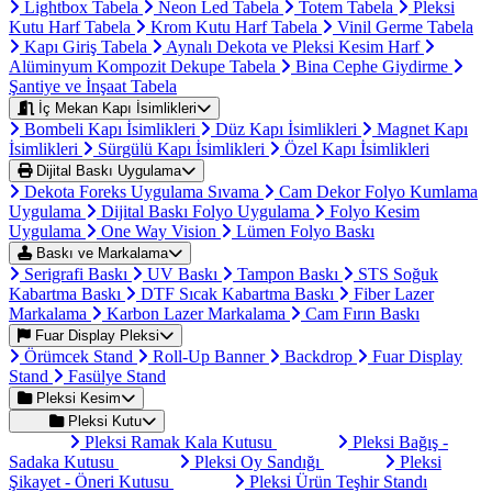
Lightbox Tabela
Neon Led Tabela
Totem Tabela
Pleksi
Kutu Harf Tabela
Krom Kutu Harf Tabela
Vinil Germe Tabela
Kapı Giriş Tabela
Aynalı Dekota ve Pleksi Kesim Harf
Alüminyum Kompozit Dekupe Tabela
Bina Cephe Giydirme
Şantiye ve İnşaat Tabela
İç Mekan Kapı İsimlikleri
Bombeli Kapı İsimlikleri
Düz Kapı İsimlikleri
Magnet Kapı
İsimlikleri
Sürgülü Kapı İsimlikleri
Özel Kapı İsimlikleri
Dijital Baskı Uygulama
Dekota Foreks Uygulama Sıvama
Cam Dekor Folyo Kumlama
Uygulama
Dijital Baskı Folyo Uygulama
Folyo Kesim
Uygulama
One Way Vision
Lümen Folyo Baskı
Baskı ve Markalama
Serigrafi Baskı
UV Baskı
Tampon Baskı
STS Soğuk
Kabartma Baskı
DTF Sıcak Kabartma Baskı
Fiber Lazer
Markalama
Karbon Lazer Markalama
Cam Fırın Baskı
Fuar Display Pleksi
Örümcek Stand
Roll-Up Banner
Backdrop
Fuar Display
Stand
Fasülye Stand
Pleksi Kesim
Pleksi Kutu
Pleksi Ramak Kala Kutusu
Pleksi Bağış -
Sadaka Kutusu
Pleksi Oy Sandığı
Pleksi
Şikayet - Öneri Kutusu
Pleksi Ürün Teşhir Standı