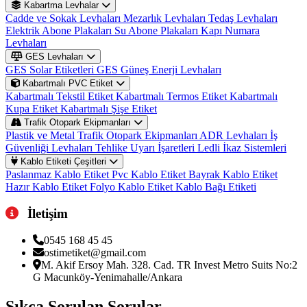
Kabartma Levhalar
Cadde ve Sokak Levhaları
Mezarlık Levhaları
Tedaş Levhaları
Elektrik Abone Plakaları
Su Abone Plakaları
Kapı Numara
Levhaları
GES Levhaları
GES Solar Etiketleri
GES Güneş Enerji Levhaları
Kabartmalı PVC Etiket
Kabartmalı Tekstil Etiket
Kabartmalı Termos Etiket
Kabartmalı
Kupa Etiket
Kabartmalı Şişe Etiket
Trafik Otopark Ekipmanları
Plastik ve Metal Trafik Otopark Ekipmanları
ADR Levhaları
İş
Güvenliği Levhaları
Tehlike Uyarı İşaretleri
Ledli İkaz Sistemleri
Kablo Etiketi Çeşitleri
Paslanmaz Kablo Etiket
Pvc Kablo Etiket
Bayrak Kablo Etiket
Hazır Kablo Etiket
Folyo Kablo Etiket
Kablo Bağı Etiketi
İletişim
0545 168 45 45
ostimetiket@gmail.com
M. Akif Ersoy Mah. 328. Cad. TR Invest Metro Suits No:2
G Macunköy-Yenimahalle/Ankara
Sıkça Sorulan
Sorular