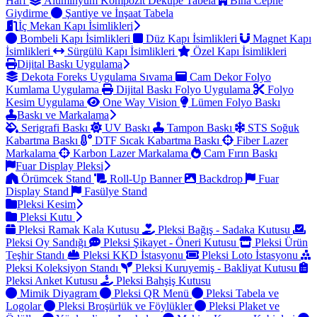
Harf
Alüminyum Kompozit Dekupe Tabela
Bina Cephe
Giydirme
Şantiye ve İnşaat Tabela
İç Mekan Kapı İsimlikleri
Bombeli Kapı İsimlikleri
Düz Kapı İsimlikleri
Magnet Kapı
İsimlikleri
Sürgülü Kapı İsimlikleri
Özel Kapı İsimlikleri
Dijital Baskı Uygulama
Dekota Foreks Uygulama Sıvama
Cam Dekor Folyo
Kumlama Uygulama
Dijital Baskı Folyo Uygulama
Folyo
Kesim Uygulama
One Way Vision
Lümen Folyo Baskı
Baskı ve Markalama
Serigrafi Baskı
UV Baskı
Tampon Baskı
STS Soğuk
Kabartma Baskı
DTF Sıcak Kabartma Baskı
Fiber Lazer
Markalama
Karbon Lazer Markalama
Cam Fırın Baskı
Fuar Display Pleksi
Örümcek Stand
Roll-Up Banner
Backdrop
Fuar
Display Stand
Fasülye Stand
Pleksi Kesim
Pleksi Kutu
Pleksi Ramak Kala Kutusu
Pleksi Bağış - Sadaka Kutusu
Pleksi Oy Sandığı
Pleksi Şikayet - Öneri Kutusu
Pleksi Ürün
Teşhir Standı
Pleksi KKD İstasyonu
Pleksi Loto İstasyonu
Pleksi Koleksiyon Standı
Pleksi Kuruyemiş - Bakliyat Kutusu
Pleksi Anket Kutusu
Pleksi Bahşiş Kutusu
Mimik Diyagram
Pleksi QR Menü
Pleksi Tabela ve
Logolar
Pleksi Broşürlük ve Föylükler
Pleksi Plaket ve