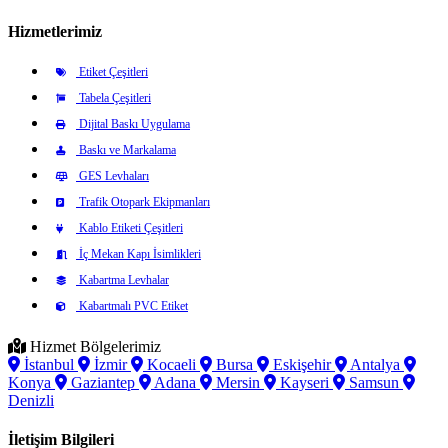
Hizmetlerimiz
Etiket Çeşitleri
Tabela Çeşitleri
Dijital Baskı Uygulama
Baskı ve Markalama
GES Levhaları
Trafik Otopark Ekipmanları
Kablo Etiketi Çeşitleri
İç Mekan Kapı İsimlikleri
Kabartma Levhalar
Kabartmalı PVC Etiket
Hizmet Bölgelerimiz
İstanbul
İzmir
Kocaeli
Bursa
Eskişehir
Antalya
Konya
Gaziantep
Adana
Mersin
Kayseri
Samsun
Denizli
İletişim Bilgileri