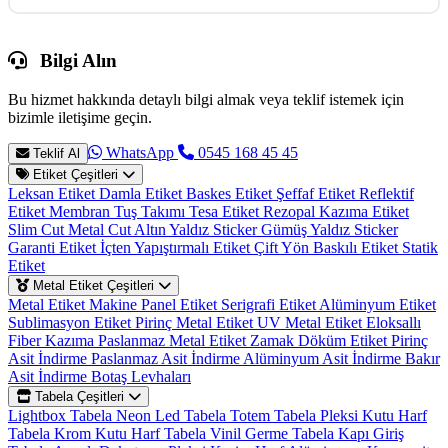
Bilgi Alın
Bu hizmet hakkında detaylı bilgi almak veya teklif istemek için
bizimle iletişime geçin.
WhatsApp
0545 168 45 45
Teklif Al
Etiket Çeşitleri
Leksan Etiket
Damla Etiket
Baskes Etiket
Şeffaf Etiket
Reflektif
Etiket
Membran Tuş Takımı
Tesa Etiket
Rezopal Kazıma Etiket
Slim Cut Metal Cut
Altın Yaldız Sticker
Gümüş Yaldız Sticker
Garanti Etiket
İçten Yapıştırmalı Etiket
Çift Yön Baskılı Etiket
Statik
Etiket
Metal Etiket Çeşitleri
Metal Etiket
Makine Panel Etiket
Serigrafi Etiket
Alüminyum Etiket
Sublimasyon Etiket
Pirinç Metal Etiket
UV Metal Etiket
Eloksallı
Fiber Kazıma
Paslanmaz Metal Etiket
Zamak Döküm Etiket
Pirinç
Asit İndirme
Paslanmaz Asit İndirme
Alüminyum Asit İndirme
Bakır
Asit İndirme
Botaş Levhaları
Tabela Çeşitleri
Lightbox Tabela
Neon Led Tabela
Totem Tabela
Pleksi Kutu Harf
Tabela
Krom Kutu Harf Tabela
Vinil Germe Tabela
Kapı Giriş