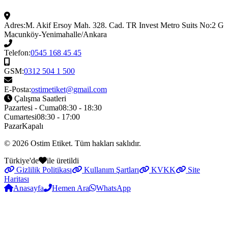
Adres:
M. Akif Ersoy Mah. 328. Cad. TR Invest Metro Suits No:2 G
Macunköy-Yenimahalle/Ankara
Telefon:
0545 168 45 45
GSM:
0312 504 1 500
E-Posta:
ostimetiket@gmail.com
Çalışma Saatleri
Pazartesi - Cuma
08:30 - 18:30
Cumartesi
08:30 - 17:00
Pazar
Kapalı
© 2026
Ostim Etiket
. Tüm hakları saklıdır.
Türkiye'de
ile üretildi
Gizlilik Politikası
Kullanım Şartları
KVKK
Site
Haritası
Anasayfa
Hemen Ara
WhatsApp