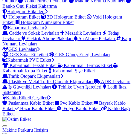
Ödüller
Yönlendirme Levhaları
Makine Koruma Kabinleri
Banko Önü Pleksi Kabartma
Hologram Etiketleri
Hologram Etiket
3D Hologram Etiket
Void Hologram
Etiket
Hologram Numaratör Etiket
Kabartma Levhalar
Cadde ve Sokak Levhaları
Mezarlık Levhaları
Tedaş
Levhaları
Elektrik Abone Plakaları
Su Abone Plakaları
Kapı
Numara Levhaları
GES Levhaları
GES Solar Etiketleri
GES Güneş Enerji Levhaları
Kabartmalı PVC Etiket
Kabartmalı Tekstil Etiket
Kabartmalı Termos Etiket
Kabartmalı Kupa Etiket
Kabartmalı Şişe Etiket
Trafik Otopark Ekipmanları
Plastik ve Metal Trafik Otopark Ekipmanları
ADR Levhaları
İş Güvenliği Levhaları
Tehlike Uyarı İşaretleri
Ledli İkaz
Sistemleri
Kablo Etiketi Çeşitleri
Paslanmaz Kablo Etiket
Pvc Kablo Etiket
Bayrak Kablo
Etiket
Hazır Kablo Etiket
Folyo Kablo Etiket
Kablo Bağı
Etiketi
Makine Parkuru
İletişim