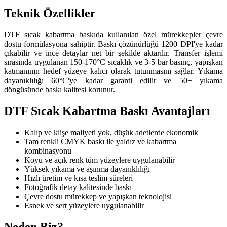
Teknik Özellikler
DTF sıcak kabartma baskıda kullanılan özel mürekkepler çevre
dostu formülasyona sahiptir. Baskı çözünürlüğü 1200 DPI'ye kadar
çıkabilir ve ince detaylar net bir şekilde aktarılır. Transfer işlemi
sırasında uygulanan 150-170°C sıcaklık ve 3-5 bar basınç, yapışkan
katmanının hedef yüzeye kalıcı olarak tutunmasını sağlar. Yıkama
dayanıklılığı 60°C'ye kadar garanti edilir ve 50+ yıkama
döngüsünde baskı kalitesi korunur.
DTF Sıcak Kabartma Baskı Avantajları
Kalıp ve klişe maliyeti yok, düşük adetlerde ekonomik
Tam renkli CMYK baskı ile yaldız ve kabartma
kombinasyonu
Koyu ve açık renk tüm yüzeylere uygulanabilir
Yüksek yıkama ve aşınma dayanıklılığı
Hızlı üretim ve kısa teslim süreleri
Fotoğrafik detay kalitesinde baskı
Çevre dostu mürekkep ve yapışkan teknolojisi
Esnek ve sert yüzeylere uygulanabilir
Neden Biz?