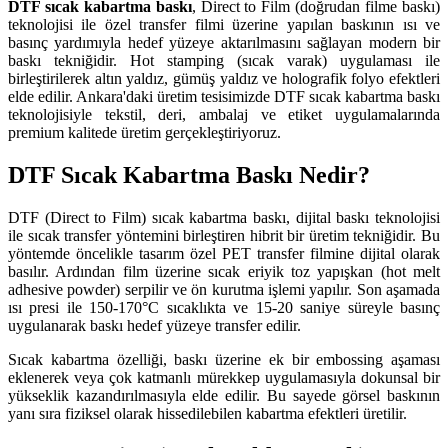
DTF sıcak kabartma baskı
, Direct to Film (doğrudan filme baskı)
teknolojisi ile özel transfer filmi üzerine yapılan baskının ısı ve
basınç yardımıyla hedef yüzeye aktarılmasını sağlayan modern bir
baskı tekniğidir. Hot stamping (sıcak varak) uygulaması ile
birleştirilerek altın yaldız, gümüş yaldız ve holografik folyo efektleri
elde edilir. Ankara'daki üretim tesisimizde DTF sıcak kabartma baskı
teknolojisiyle tekstil, deri, ambalaj ve etiket uygulamalarında
premium kalitede üretim gerçekleştiriyoruz.
DTF Sıcak Kabartma Baskı Nedir?
DTF (Direct to Film) sıcak kabartma baskı, dijital baskı teknolojisi
ile sıcak transfer yöntemini birleştiren hibrit bir üretim tekniğidir. Bu
yöntemde öncelikle tasarım özel PET transfer filmine dijital olarak
basılır. Ardından film üzerine sıcak eriyik toz yapışkan (hot melt
adhesive powder) serpilir ve ön kurutma işlemi yapılır. Son aşamada
ısı presi ile 150-170°C sıcaklıkta ve 15-20 saniye süreyle basınç
uygulanarak baskı hedef yüzeye transfer edilir.
Sıcak kabartma özelliği, baskı üzerine ek bir embossing aşaması
eklenerek veya çok katmanlı mürekkep uygulamasıyla dokunsal bir
yükseklik kazandırılmasıyla elde edilir. Bu sayede görsel baskının
yanı sıra fiziksel olarak hissedilebilen kabartma efektleri üretilir.