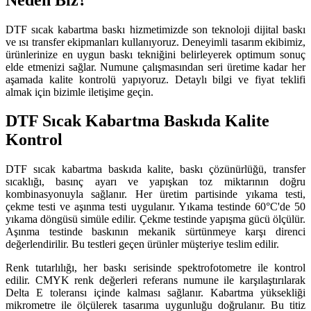
DTF sıcak kabartma baskı hizmetimizde son teknoloji dijital baskı
ve ısı transfer ekipmanları kullanıyoruz. Deneyimli tasarım ekibimiz,
ürünlerinize en uygun baskı tekniğini belirleyerek optimum sonuç
elde etmenizi sağlar. Numune çalışmasından seri üretime kadar her
aşamada kalite kontrolü yapıyoruz. Detaylı bilgi ve fiyat teklifi
almak için bizimle iletişime geçin.
DTF Sıcak Kabartma Baskıda Kalite
Kontrol
DTF sıcak kabartma baskıda kalite, baskı çözünürlüğü, transfer
sıcaklığı, basınç ayarı ve yapışkan toz miktarının doğru
kombinasyonuyla sağlanır. Her üretim partisinde yıkama testi,
çekme testi ve aşınma testi uygulanır. Yıkama testinde 60°C'de 50
yıkama döngüsü simüle edilir. Çekme testinde yapışma gücü ölçülür.
Aşınma testinde baskının mekanik sürtünmeye karşı direnci
değerlendirilir. Bu testleri geçen ürünler müşteriye teslim edilir.
Renk tutarlılığı, her baskı serisinde spektrofotometre ile kontrol
edilir. CMYK renk değerleri referans numune ile karşılaştırılarak
Delta E toleransı içinde kalması sağlanır. Kabartma yüksekliği
mikrometre ile ölçülerek tasarıma uygunluğu doğrulanır. Bu titiz