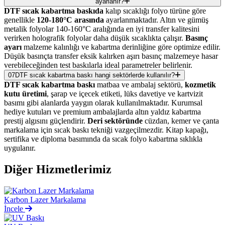
ayarlanır?
DTF sıcak kabartma baskıda
kalıp sıcaklığı folyo türüne göre
genellikle
120-180°C arasında
ayarlanmaktadır. Altın ve gümüş
metalik folyolar 140-160°C aralığında en iyi transfer kalitesini
verirken holografik folyolar daha düşük sıcaklıkta çalışır.
Basınç
ayarı
malzeme kalınlığı ve kabartma derinliğine göre optimize edilir.
Düşük basınçta transfer eksik kalırken aşırı basınç malzemeye hasar
verebileceğinden test baskılarla ideal parametreler belirlenir.
07
DTF sıcak kabartma baskı hangi sektörlerde kullanılır?
DTF sıcak kabartma baskı
matbaa ve ambalaj sektörü,
kozmetik
kutu üretimi
, şarap ve içecek etiketi, lüks davetiye ve kartvizit
basımı gibi alanlarda yaygın olarak kullanılmaktadır. Kurumsal
hediye kutuları ve premium ambalajlarda altın yaldız kabartma
prestij algısını güçlendirir.
Deri sektöründe
cüzdan, kemer ve çanta
markalama için sıcak baskı tekniği vazgeçilmezdir. Kitap kapağı,
sertifika ve diploma basımında da sıcak folyo kabartma sıklıkla
uygulanır.
Diğer
Hizmetlerimiz
Karbon Lazer Markalama
İncele