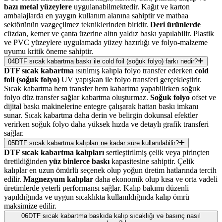
bazı metal yüzeylere
uygulanabilmektedir. Kağıt ve karton
ambalajlarda en yaygın kullanım alanına sahiptir ve matbaa
sektörünün vazgeçilmez tekniklerinden biridir.
Deri ürünlerde
cüzdan, kemer ve çanta üzerine altın yaldız baskı yapılabilir. Plastik
ve PVC yüzeylere uygulamada yüzey hazırlığı ve folyo-malzeme
uyumu kritik öneme sahiptir.
04
DTF sıcak kabartma baskı ile cold foil (soğuk folyo) farkı nedir?
DTF sıcak kabartma
ısıtılmış kalıpla folyo transfer ederken
cold
foil (soğuk folyo)
UV yapışkan ile folyo transferi gerçekleştirir.
Sıcak kabartma hem transfer hem kabartma yapabilirken soğuk
folyo düz transfer sağlar kabartma oluşturmaz.
Soğuk folyo
ofset ve
dijital baskı makinelerine entegre çalışarak hattan baskı imkanı
sunar. Sıcak kabartma daha derin ve belirgin dokunsal efektler
verirken soğuk folyo daha yüksek hızda ve detaylı grafik transferi
sağlar.
05
DTF sıcak kabartma kalıpları ne kadar süre kullanılabilir?
DTF sıcak kabartma kalıpları
sertleştirilmiş çelik veya pirinçten
üretildiğinden
yüz binlerce baskı
kapasitesine sahiptir. Çelik
kalıplar en uzun ömürlü seçenek olup yoğun üretim hatlarında tercih
edilir.
Magnezyum kalıplar
daha ekonomik olup kısa ve orta vadeli
üretimlerde yeterli performansı sağlar. Kalıp bakımı düzenli
yapıldığında ve uygun sıcaklıkta kullanıldığında kalıp ömrü
maksimize edilir.
06
DTF sıcak kabartma baskıda kalıp sıcaklığı ve basınç nasıl