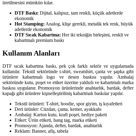
üretilmesini mümkün kılar.
DTF Baskı:
Dijital, kalıpsız, tam renkli, küçük adetlerde
ekonomik
Hot Stamping:
Analog, klişe gerekli, metalik tek renk, büyük
adetlerde ekonomik
DTF Sıcak Kabartma:
Her iki tekniğin birleşimi, renkli ve
kabartmalı premium baskı
Kullanım Alanları
DTF sıcak kabartma baskı, pek çok farklı sektör ve uygulamada
kullanılır. Tekstil sektöründe t-shirt, sweatshirt, çanta ve şapka gibi
ürünlere kabartmalı logo ve desen baskısı yapılır. Ambalaj
sektöründe kutu, poşet ve etiket üzerine yaldızlı ve kabartmalı marka
baskısı uygulanır. Promosyon ürünlerinde anahtarlık, bardak, defter
kapağı gibi ürünlere kişiselleştirilmiş kabartmalı baskılar yapılır.
Tekstil ürünleri: T-shirt, hoodie, spor giyim, iş kıyafetleri
Deri ürünler: Cüzdan, çanta, kemer, ayakkabı
Ambalaj: Karton kutu, kraft poşet, hediye paketi
Etiket: Ürün etiketi, hang tag, marka etiketi
Promosyon: Ajanda, defter, bardak, anahtarlık
Reklam: Banner, afiş, tabela