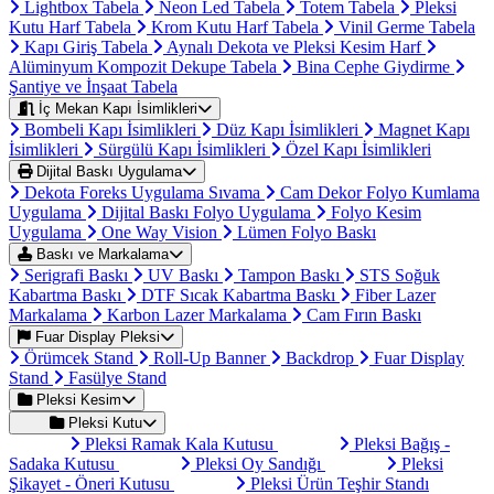
Lightbox Tabela
Neon Led Tabela
Totem Tabela
Pleksi
Kutu Harf Tabela
Krom Kutu Harf Tabela
Vinil Germe Tabela
Kapı Giriş Tabela
Aynalı Dekota ve Pleksi Kesim Harf
Alüminyum Kompozit Dekupe Tabela
Bina Cephe Giydirme
Şantiye ve İnşaat Tabela
İç Mekan Kapı İsimlikleri
Bombeli Kapı İsimlikleri
Düz Kapı İsimlikleri
Magnet Kapı
İsimlikleri
Sürgülü Kapı İsimlikleri
Özel Kapı İsimlikleri
Dijital Baskı Uygulama
Dekota Foreks Uygulama Sıvama
Cam Dekor Folyo Kumlama
Uygulama
Dijital Baskı Folyo Uygulama
Folyo Kesim
Uygulama
One Way Vision
Lümen Folyo Baskı
Baskı ve Markalama
Serigrafi Baskı
UV Baskı
Tampon Baskı
STS Soğuk
Kabartma Baskı
DTF Sıcak Kabartma Baskı
Fiber Lazer
Markalama
Karbon Lazer Markalama
Cam Fırın Baskı
Fuar Display Pleksi
Örümcek Stand
Roll-Up Banner
Backdrop
Fuar Display
Stand
Fasülye Stand
Pleksi Kesim
Pleksi Kutu
Pleksi Ramak Kala Kutusu
Pleksi Bağış -
Sadaka Kutusu
Pleksi Oy Sandığı
Pleksi
Şikayet - Öneri Kutusu
Pleksi Ürün Teşhir Standı