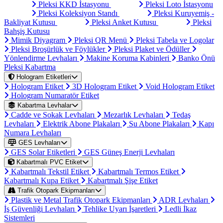
Pleksi KKD İstasyonu
Pleksi Loto İstasyonu
Pleksi Koleksiyon Standı
Pleksi Kuruyemiş -
Bakliyat Kutusu
Pleksi Anket Kutusu
Pleksi
Bahşiş Kutusu
Mimik Diyagram
Pleksi QR Menü
Pleksi Tabela ve Logolar
Pleksi Broşürlük ve Föylükler
Pleksi Plaket ve Ödüller
Yönlendirme Levhaları
Makine Koruma Kabinleri
Banko Önü
Pleksi Kabartma
Hologram Etiketleri
Hologram Etiket
3D Hologram Etiket
Void Hologram Etiket
Hologram Numaratör Etiket
Kabartma Levhalar
Cadde ve Sokak Levhaları
Mezarlık Levhaları
Tedaş
Levhaları
Elektrik Abone Plakaları
Su Abone Plakaları
Kapı
Numara Levhaları
GES Levhaları
GES Solar Etiketleri
GES Güneş Enerji Levhaları
Kabartmalı PVC Etiket
Kabartmalı Tekstil Etiket
Kabartmalı Termos Etiket
Kabartmalı Kupa Etiket
Kabartmalı Şişe Etiket
Trafik Otopark Ekipmanları
Plastik ve Metal Trafik Otopark Ekipmanları
ADR Levhaları
İş Güvenliği Levhaları
Tehlike Uyarı İşaretleri
Ledli İkaz
Sistemleri