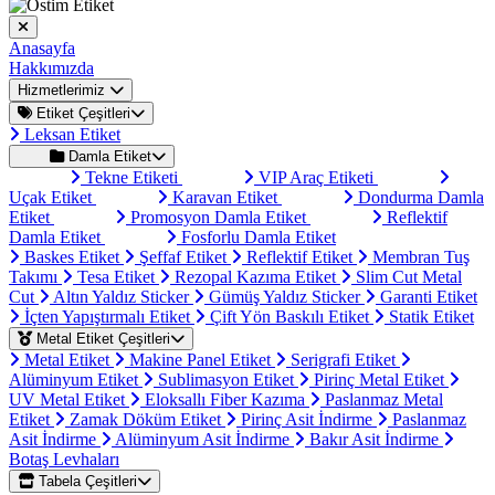
Anasayfa
Hakkımızda
Hizmetlerimiz
Etiket Çeşitleri
Leksan Etiket
Damla Etiket
Tekne Etiketi
VIP Araç Etiketi
Uçak Etiket
Karavan Etiket
Dondurma Damla
Etiket
Promosyon Damla Etiket
Reflektif
Damla Etiket
Fosforlu Damla Etiket
Baskes Etiket
Şeffaf Etiket
Reflektif Etiket
Membran Tuş
Takımı
Tesa Etiket
Rezopal Kazıma Etiket
Slim Cut Metal
Cut
Altın Yaldız Sticker
Gümüş Yaldız Sticker
Garanti Etiket
İçten Yapıştırmalı Etiket
Çift Yön Baskılı Etiket
Statik Etiket
Metal Etiket Çeşitleri
Metal Etiket
Makine Panel Etiket
Serigrafi Etiket
Alüminyum Etiket
Sublimasyon Etiket
Pirinç Metal Etiket
UV Metal Etiket
Eloksallı Fiber Kazıma
Paslanmaz Metal
Etiket
Zamak Döküm Etiket
Pirinç Asit İndirme
Paslanmaz
Asit İndirme
Alüminyum Asit İndirme
Bakır Asit İndirme
Botaş Levhaları
Tabela Çeşitleri