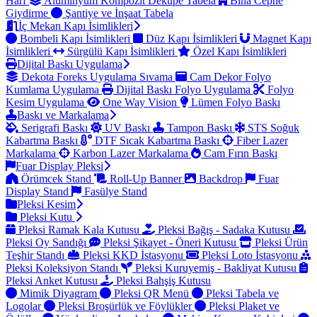
Harf
Alüminyum Kompozit Dekupe Tabela
Bina Cephe
Giydirme
Şantiye ve İnşaat Tabela
İç Mekan Kapı İsimlikleri
Bombeli Kapı İsimlikleri
Düz Kapı İsimlikleri
Magnet Kapı
İsimlikleri
Sürgülü Kapı İsimlikleri
Özel Kapı İsimlikleri
Dijital Baskı Uygulama
Dekota Foreks Uygulama Sıvama
Cam Dekor Folyo
Kumlama Uygulama
Dijital Baskı Folyo Uygulama
Folyo
Kesim Uygulama
One Way Vision
Lümen Folyo Baskı
Baskı ve Markalama
Serigrafi Baskı
UV Baskı
Tampon Baskı
STS Soğuk
Kabartma Baskı
DTF Sıcak Kabartma Baskı
Fiber Lazer
Markalama
Karbon Lazer Markalama
Cam Fırın Baskı
Fuar Display Pleksi
Örümcek Stand
Roll-Up Banner
Backdrop
Fuar
Display Stand
Fasülye Stand
Pleksi Kesim
Pleksi Kutu
Pleksi Ramak Kala Kutusu
Pleksi Bağış - Sadaka Kutusu
Pleksi Oy Sandığı
Pleksi Şikayet - Öneri Kutusu
Pleksi Ürün
Teşhir Standı
Pleksi KKD İstasyonu
Pleksi Loto İstasyonu
Pleksi Koleksiyon Standı
Pleksi Kuruyemiş - Bakliyat Kutusu
Pleksi Anket Kutusu
Pleksi Bahşiş Kutusu
Mimik Diyagram
Pleksi QR Menü
Pleksi Tabela ve
Logolar
Pleksi Broşürlük ve Föylükler
Pleksi Plaket ve