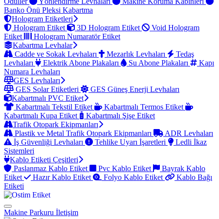
Ödüller
Yönlendirme Levhaları
Makine Koruma Kabinleri
Banko Önü Pleksi Kabartma
Hologram Etiketleri
Hologram Etiket
3D Hologram Etiket
Void Hologram
Etiket
Hologram Numaratör Etiket
Kabartma Levhalar
Cadde ve Sokak Levhaları
Mezarlık Levhaları
Tedaş
Levhaları
Elektrik Abone Plakaları
Su Abone Plakaları
Kapı
Numara Levhaları
GES Levhaları
GES Solar Etiketleri
GES Güneş Enerji Levhaları
Kabartmalı PVC Etiket
Kabartmalı Tekstil Etiket
Kabartmalı Termos Etiket
Kabartmalı Kupa Etiket
Kabartmalı Şişe Etiket
Trafik Otopark Ekipmanları
Plastik ve Metal Trafik Otopark Ekipmanları
ADR Levhaları
İş Güvenliği Levhaları
Tehlike Uyarı İşaretleri
Ledli İkaz
Sistemleri
Kablo Etiketi Çeşitleri
Paslanmaz Kablo Etiket
Pvc Kablo Etiket
Bayrak Kablo
Etiket
Hazır Kablo Etiket
Folyo Kablo Etiket
Kablo Bağı
Etiketi
Makine Parkuru
İletişim