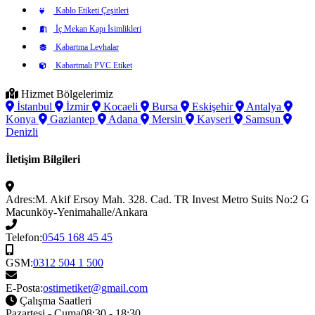
Kablo Etiketi Çeşitleri
İç Mekan Kapı İsimlikleri
Kabartma Levhalar
Kabartmalı PVC Etiket
Hizmet Bölgelerimiz
İstanbul
İzmir
Kocaeli
Bursa
Eskişehir
Antalya
Konya
Gaziantep
Adana
Mersin
Kayseri
Samsun
Denizli
İletişim Bilgileri
Adres:
M. Akif Ersoy Mah. 328. Cad. TR Invest Metro Suits No:2 G
Macunköy-Yenimahalle/Ankara
Telefon:
0545 168 45 45
GSM:
0312 504 1 500
E-Posta:
ostimetiket@gmail.com
Çalışma Saatleri
Pazartesi - Cuma
08:30 - 18:30