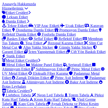
Anasayfa
Hakkımızda
Hizmetlerimiz
Etiket Çeşitleri
Leksan Etiket
Damla Etiket
Tekne Etiketi
VIP Araç Etiketi
Uçak Etiket
Karavan
Etiket
Dondurma Damla Etiket
Promosyon Damla Etiket
Reflektif Damla Etiket
Fosforlu Damla Etiket
Baskes Etiket
Şeffaf Etiket
Reflektif Etiket
Membran
Tuş Takımı
Tesa Etiket
Rezopal Kazıma Etiket
Slim Cut
Metal Cut
Altın Yaldız Sticker
Gümüş Yaldız Sticker
Garanti Etiket
İçten Yapıştırmalı Etiket
Çift Yön Baskılı Etiket
Statik Etiket
Metal Etiket Çeşitleri
Metal Etiket
Makine Panel Etiket
Serigrafi Etiket
Alüminyum Etiket
Sublimasyon Etiket
Pirinç Metal Etiket
UV Metal Etiket
Eloksallı Fiber Kazıma
Paslanmaz Metal
Etiket
Zamak Döküm Etiket
Pirinç Asit İndirme
Paslanmaz
Asit İndirme
Alüminyum Asit İndirme
Bakır Asit İndirme
Botaş Levhaları
Tabela Çeşitleri
Lightbox Tabela
Neon Led Tabela
Totem Tabela
Pleksi
Kutu Harf Tabela
Krom Kutu Harf Tabela
Vinil Germe
Tabela
Kapı Giriş Tabela
Aynalı Dekota ve Pleksi Kesim