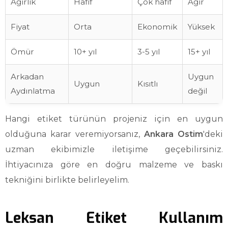
Ağırlık
Hafif
Çok hafif
Ağır
Fiyat
Orta
Ekonomik
Yüksek
Ömür
10+ yıl
3-5 yıl
15+ yıl
Arkadan
Uygun
Uygun
Kısıtlı
Aydınlatma
değil
Hangi etiket türünün projeniz için en uygun
olduğuna karar veremiyorsanız,
Ankara Ostim
'deki
uzman ekibimizle iletişime geçebilirsiniz.
İhtiyacınıza göre en doğru malzeme ve baskı
tekniğini birlikte belirleyelim.
Leksan Etiket Kullanım