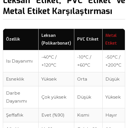
Leksan Etiket, PVC Etiket ve
Metal Etiket Karşılaştırması
Leksan
Metal
Özellik
PVC Etiket
(Polikarbonat)
Etiket
-40°C /
-10°C /
-50°C /
Isı Dayanımı
+120°C
+60°C
+200°C
Esneklik
Yüksek
Orta
Düşük
Darbe
Çok yüksek
Düşük
Yüksek
Dayanımı
Şeffaflık
Evet (%90)
Kısmi
Hayır