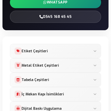
WHATSAPP
0545 168 45 45
Etiket Çeşitleri
Leksan Etiket
Metal Etiket Çeşitleri
Damla Etiket
Metal Etiket
Tabela Çeşitleri
Baskes Etiket
Makine Panel Etiket
Şeffaf Etiket
Lightbox Tabela
İç Mekan Kapı İsimlikleri
Serigrafi Etiket
Reflektif Etiket
Neon Led Tabela
Alüminyum Etiket
Bombeli Kapı İsimlikleri
Dijital Baskı Uygulama
Membran Tuş Takımı