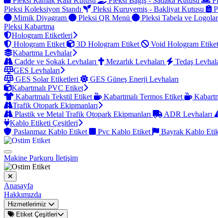
Pleksi Ramak Kala Kutusu
Pleksi Bağış - Sadaka Kutusu
Pl
Pleksi Koleksiyon Standı
Pleksi Kuruyemiş - Bakliyat Kutusu
P
Mimik Diyagram
Pleksi QR Menü
Pleksi Tabela ve Logola
Pleksi Kabartma
Hologram Etiketleri
Hologram Etiket
3D Hologram Etiket
Void Hologram Etike
Kabartma Levhalar
Cadde ve Sokak Levhaları
Mezarlık Levhaları
Tedaş Levhal
GES Levhaları
GES Solar Etiketleri
GES Güneş Enerji Levhaları
Kabartmalı PVC Etiket
Kabartmalı Tekstil Etiket
Kabartmalı Termos Etiket
Kabartm
Trafik Otopark Ekipmanları
Plastik ve Metal Trafik Otopark Ekipmanları
ADR Levhaları
Kablo Etiketi Çeşitleri
Paslanmaz Kablo Etiket
Pvc Kablo Etiket
Bayrak Kablo Eti
Makine Parkuru
İletişim
Anasayfa
Hakkımızda
Hizmetlerimiz
Etiket Çeşitleri