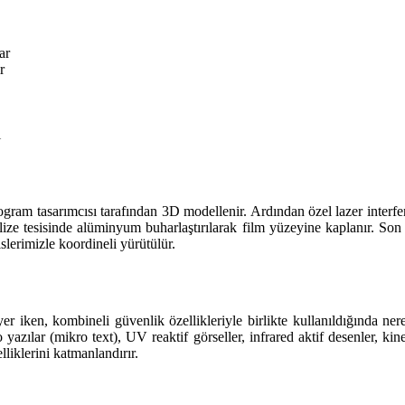
ar
r
ı
am tasarımcısı tarafından 3D modellenir. Ardından özel lazer interferom
alize tesisinde alüminyum buharlaştırılarak film yüzeyine kaplanır. S
slerimizle koordineli yürütülür.
iyer iken, kombineli güvenlik özellikleriyle birlikte kullanıldığında n
 yazılar (mikro text), UV reaktif görseller, infrared aktif desenler, kine
liklerini katmanlandırır.