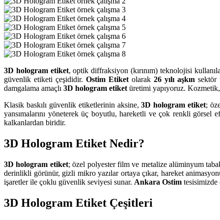
3D hologram etiket
, optik diffraksiyon (kırınım) teknolojisi kullanı
güvenlik etiketi çeşididir.
Ostim Etiket
olarak
26 yılı aşkın
sektör 
damgalama amaçlı
3D hologram etiket
üretimi yapıyoruz. Kozmetik, il
Klasik baskılı güvenlik etiketlerinin aksine,
3D hologram etiket
; öz
yansımalarını yöneterek üç boyutlu, hareketli ve çok renkli görsel e
kalkanlardan biridir.
3D Hologram Etiket Nedir?
3D hologram etiket
; özel polyester film ve metalize alüminyum tabak
derinlikli görünür, gizli mikro yazılar ortaya çıkar, hareket animasy
işaretler ile çoklu güvenlik seviyesi sunar.
Ankara Ostim
tesisimizde 
3D Hologram Etiket Çeşitleri