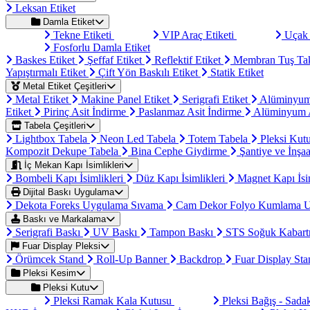
Leksan Etiket
Damla Etiket
Tekne Etiketi
VIP Araç Etiketi
Uçak 
Fosforlu Damla Etiket
Baskes Etiket
Şeffaf Etiket
Reflektif Etiket
Membran Tuş Ta
Yapıştırmalı Etiket
Çift Yön Baskılı Etiket
Statik Etiket
Metal Etiket Çeşitleri
Metal Etiket
Makine Panel Etiket
Serigrafi Etiket
Alüminyum
Etiket
Pirinç Asit İndirme
Paslanmaz Asit İndirme
Alüminyum A
Tabela Çeşitleri
Lightbox Tabela
Neon Led Tabela
Totem Tabela
Pleksi Kut
Kompozit Dekupe Tabela
Bina Cephe Giydirme
Şantiye ve İnşaa
İç Mekan Kapı İsimlikleri
Bombeli Kapı İsimlikleri
Düz Kapı İsimlikleri
Magnet Kapı İsi
Dijital Baskı Uygulama
Dekota Foreks Uygulama Sıvama
Cam Dekor Folyo Kumlama 
Baskı ve Markalama
Serigrafi Baskı
UV Baskı
Tampon Baskı
STS Soğuk Kabart
Fuar Display Pleksi
Örümcek Stand
Roll-Up Banner
Backdrop
Fuar Display St
Pleksi Kesim
Pleksi Kutu
Pleksi Ramak Kala Kutusu
Pleksi Bağış - Sad