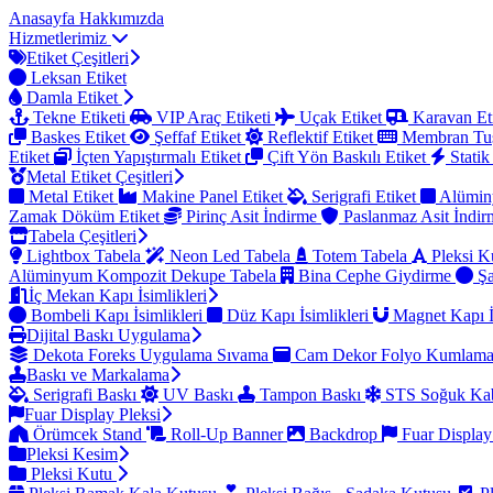
Anasayfa
Hakkımızda
Hizmetlerimiz
Etiket Çeşitleri
Leksan Etiket
Damla Etiket
Tekne Etiketi
VIP Araç Etiketi
Uçak Etiket
Karavan Et
Baskes Etiket
Şeffaf Etiket
Reflektif Etiket
Membran Tu
Etiket
İçten Yapıştırmalı Etiket
Çift Yön Baskılı Etiket
Statik
Metal Etiket Çeşitleri
Metal Etiket
Makine Panel Etiket
Serigrafi Etiket
Alümin
Zamak Döküm Etiket
Pirinç Asit İndirme
Paslanmaz Asit İndi
Tabela Çeşitleri
Lightbox Tabela
Neon Led Tabela
Totem Tabela
Pleksi K
Alüminyum Kompozit Dekupe Tabela
Bina Cephe Giydirme
Şa
İç Mekan Kapı İsimlikleri
Bombeli Kapı İsimlikleri
Düz Kapı İsimlikleri
Magnet Kapı İ
Dijital Baskı Uygulama
Dekota Foreks Uygulama Sıvama
Cam Dekor Folyo Kumlam
Baskı ve Markalama
Serigrafi Baskı
UV Baskı
Tampon Baskı
STS Soğuk Kab
Fuar Display Pleksi
Örümcek Stand
Roll-Up Banner
Backdrop
Fuar Display
Pleksi Kesim
Pleksi Kutu