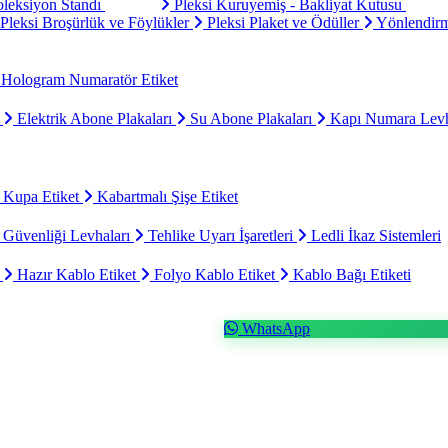
oleksiyon Standı
Pleksi Kuruyemiş - Bakliyat Kutusu
Pleksi Broşürlük ve Föylükler
Pleksi Plaket ve Ödüller
Yönlendirm
Hologram Numaratör Etiket
ı
Elektrik Abone Plakaları
Su Abone Plakaları
Kapı Numara Levh
 Kupa Etiket
Kabartmalı Şişe Etiket
 Güvenliği Levhaları
Tehlike Uyarı İşaretleri
Ledli İkaz Sistemleri
t
Hazır Kablo Etiket
Folyo Kablo Etiket
Kablo Bağı Etiketi
WhatsApp