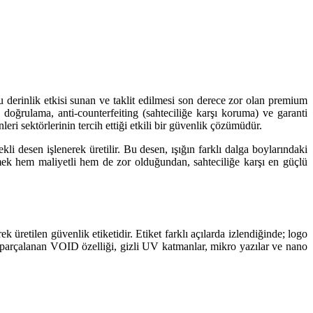
tlu derinlik etkisi sunan ve taklit edilmesi son derece zor olan premium
oğrulama, anti-counterfeiting (sahteciliğe karşı koruma) ve garanti
eri sektörlerinin tercih ettiği etkili bir güvenlik çözümüdür.
kli desen işlenerek üretilir. Bu desen, ışığın farklı dalga boylarındaki
işmek hem maliyetli hem de zor olduğundan, sahteciliğe karşı en güçlü
üretilen güvenlik etiketidir. Etiket farklı açılarda izlendiğinde; logo
da parçalanan VOID özelliği, gizli UV katmanlar, mikro yazılar ve nano