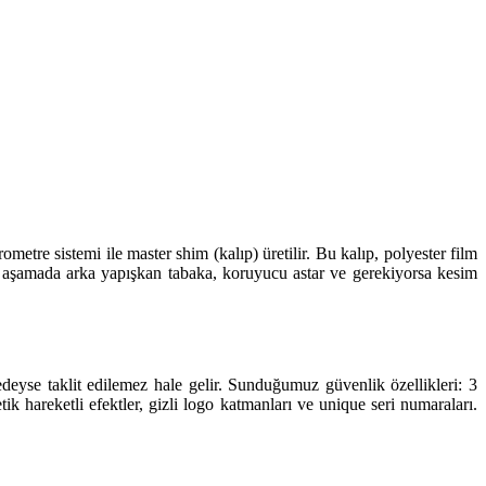
etre sistemi ile master shim (kalıp) üretilir. Bu kalıp, polyester film
on aşamada arka yapışkan tabaka, koruyucu astar ve gerekiyorsa kesim
eredeyse taklit edilemez hale gelir. Sunduğumuz güvenlik özellikleri: 3
tik hareketli efektler, gizli logo katmanları ve unique seri numaraları.