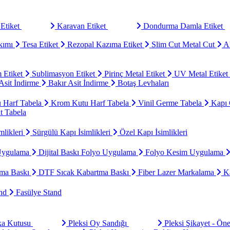
Etiket
Karavan Etiket
Dondurma Damla Etiket
kımı
Tesa Etiket
Rezopal Kazıma Etiket
Slim Cut Metal Cut
Al
 Etiket
Sublimasyon Etiket
Pirinç Metal Etiket
UV Metal Etiket
sit İndirme
Bakır Asit İndirme
Botaş Levhaları
u Harf Tabela
Krom Kutu Harf Tabela
Vinil Germe Tabela
Kapı 
t Tabela
mlikleri
Sürgülü Kapı İsimlikleri
Özel Kapı İsimlikleri
Uygulama
Dijital Baskı Folyo Uygulama
Folyo Kesim Uygulama
ma Baskı
DTF Sıcak Kabartma Baskı
Fiber Lazer Markalama
Ka
and
Fasülye Stand
aka Kutusu
Pleksi Oy Sandığı
Pleksi Şikayet - Ön