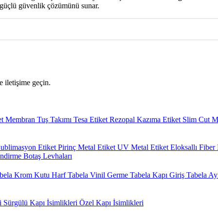
n güçlü güvenlik çözümünü sunar.
 iletişime geçin.
et
Membran Tuş Takımı
Tesa Etiket
Rezopal Kazıma Etiket
Slim Cut M
ublimasyon Etiket
Pirinç Metal Etiket
UV Metal Etiket
Eloksallı Fibe
 İndirme
Botaş Levhaları
abela
Krom Kutu Harf Tabela
Vinil Germe Tabela
Kapı Giriş Tabela
Ay
ri
Sürgülü Kapı İsimlikleri
Özel Kapı İsimlikleri