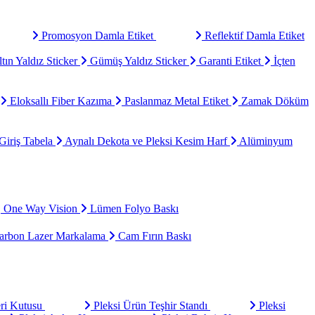
Promosyon Damla Etiket
Reflektif Damla Etiket
tın Yaldız Sticker
Gümüş Yaldız Sticker
Garanti Etiket
İçten
Eloksallı Fiber Kazıma
Paslanmaz Metal Etiket
Zamak Döküm
Giriş Tabela
Aynalı Dekota ve Pleksi Kesim Harf
Alüminyum
One Way Vision
Lümen Folyo Baskı
rbon Lazer Markalama
Cam Fırın Baskı
eri Kutusu
Pleksi Ürün Teşhir Standı
Pleksi