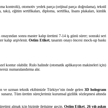
çılma kontrolü), otomotiv yedek parça (orijinal parça doğrulama), tekstil
), eğitim sertifikaları, diploma, sertifika, lisans plakaları, kimlik
onayından sonra master kalıp üretimi 7-14 iş günü sürer; sonraki seri
er kalıp arşivlenir.
Ostim Etiket
, tasarım onayı öncesi mock-up baskı
el kontur olabilir. Rulo halinde (otomatik aplikasyon makineleri için)
nzersiz numaralandırma alır.
asyon ve uzman teknik ekibimizle Türkiye’nin önde gelen
3D hologram
a sunarız. Tüm üretim süreçlerimiz kurumsal gizlilik sözleşmesi altında
üretimi almak için bizimle iletişime geçin.
Ostim Etiket
,
26 yılı aşkın