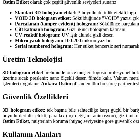
Ostim Etiket
olarak çok çeşitli güvenlik seviyeleri sunarız:
Standart 3D hologram etiket:
3 boyutlu derinlik efektli logo
VOID 3D hologram etiket:
Söküldüğünde "VOID" yazısı çık
Parçalanan (tamper evident) hologram:
Sökülünce parçalanı
Çift katmanlı hologram:
Gizli ikinci hologram katmanı
UV reaktif hologram:
UV ışık altında gizli desen
Mikro yazılı hologram:
100-200 mikron yazılar
Serial numbered hologram:
Her etiket benzersiz seri numaral
Üretim Teknolojisi
3D hologram etiket
üretiminde önce müşteri logosu profesyonel hologr
üzerine sıcak preslenir; nano ölçekli desen filmde kalır. Vakum met
işlemleri uygulanır.
Ankara Ostim
ofisinden tüm bu süreç partner tesi
Güvenlik Özellikleri
3D hologram etiket
; tek başına bile sahteciliğe karşı güçlü bir bar
boyutlu derinlik efekti, parallax (açı değişimi animasyon), gizli mikro
Ostim Etiket
, müşterinin koruma ihtiyaç seviyesine göre güvenlik özel
Kullanım Alanları