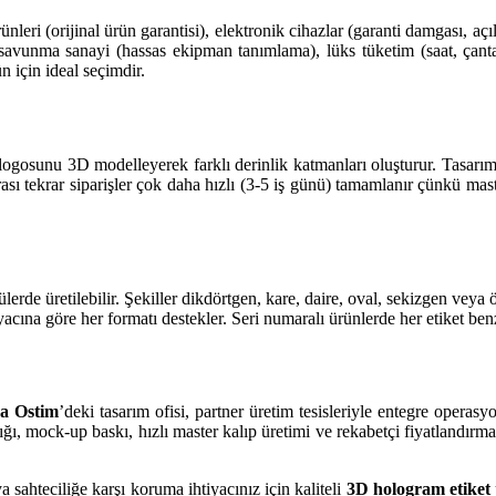
rünleri (orijinal ürün garantisi), elektronik cihazlar (garanti damgası, a
unma sanayi (hassas ekipman tanımlama), lüks tüketim (saat, çanta, takı
ün için ideal seçimdir.
ogosunu 3D modelleyerek farklı derinlik katmanları oluşturur. Tasarım 
ası tekrar siparişler çok daha hızlı (3-5 iş günü) tamamlanır çünkü mast
 üretilebilir. Şekiller dikdörtgen, kare, daire, oval, sekizgen veya öz
iyacına göre her formatı destekler. Seri numaralı ürünlerde her etiket be
a Ostim
’deki tasarım ofisi, partner üretim tesisleriyle entegre oper
ığı, mock-up baskı, hızlı master kalıp üretimi ve rekabetçi fiyatlandırm
ahteciliğe karşı koruma ihtiyacınız için kaliteli
3D hologram etiket