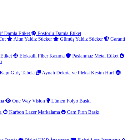
if Damla Etiket
Fosforlu Damla Etiket
 Cut
Altın Yaldız Sticker
Gümüş Yaldız Sticker
Garanti
Etiket
Eloksallı Fiber Kazıma
Paslanmaz Metal Etiket
rı
Kapı Giriş Tabela
Aynalı Dekota ve Pleksi Kesim Harf
ama
One Way Vision
Lümen Folyo Baskı
ma
Karbon Lazer Markalama
Cam Fırın Baskı