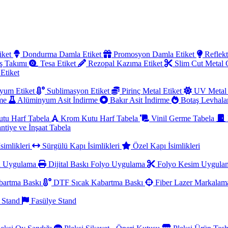
iket
Dondurma Damla Etiket
Promosyon Damla Etiket
Reflekt
ş Takımı
Tesa Etiket
Rezopal Kazıma Etiket
Slim Cut Metal
 Etiket
yum Etiket
Sublimasyon Etiket
Pirinç Metal Etiket
UV Metal 
rme
Alüminyum Asit İndirme
Bakır Asit İndirme
Botaş Levhala
utu Harf Tabela
Krom Kutu Harf Tabela
Vinil Germe Tabela
ntiye ve İnşaat Tabela
simlikleri
Sürgülü Kapı İsimlikleri
Özel Kapı İsimlikleri
a Uygulama
Dijital Baskı Folyo Uygulama
Folyo Kesim Uygul
artma Baskı
DTF Sıcak Kabartma Baskı
Fiber Lazer Markala
 Stand
Fasülye Stand