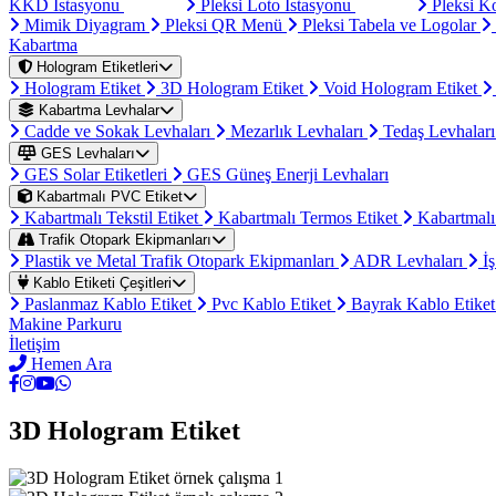
KKD İstasyonu
Pleksi Loto İstasyonu
Pleksi K
Mimik Diyagram
Pleksi QR Menü
Pleksi Tabela ve Logolar
Kabartma
Hologram Etiketleri
Hologram Etiket
3D Hologram Etiket
Void Hologram Etiket
Kabartma Levhalar
Cadde ve Sokak Levhaları
Mezarlık Levhaları
Tedaş Levhalar
GES Levhaları
GES Solar Etiketleri
GES Güneş Enerji Levhaları
Kabartmalı PVC Etiket
Kabartmalı Tekstil Etiket
Kabartmalı Termos Etiket
Kabartmalı
Trafik Otopark Ekipmanları
Plastik ve Metal Trafik Otopark Ekipmanları
ADR Levhaları
İş
Kablo Etiketi Çeşitleri
Paslanmaz Kablo Etiket
Pvc Kablo Etiket
Bayrak Kablo Etike
Makine Parkuru
İletişim
Hemen Ara
3D Hologram Etiket