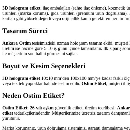
3D hologram etiket
; ilaç ambalajları (sahte ilaç önleme), kozmetik ü
ürünleri (marka koruma), gıda ürünleri (premium ürün doğrulama), sav
kartları gibi yüksek değerli veya orijinallik kanıtı gerektiren her tür ür
Tasarım Süreci
Ankara Ostim
tesisimizdeki uzman hologram tasarım ekibi, müşteri l
üretim ise hacme göre 5-10 iş günü içinde tamamlanır. İlk sipariş sonr
ile müşterinin son halini görmesini sağlar.
Boyut ve Kesim Seçenekleri
3D hologram etiket
10x10 mm’den 100x100 mm’ye kadar farklı ölçülerde
veya tek tek yapraklar halinde teslim edilir.
Ostim Etiket
, müşteri iht
Neden Ostim Etiket?
Ostim Etiket
;
26 yılı aşkın
güvenlik etiketi üretim tecrübesi,
Ankar
etiket
tedarikçilerindendir. Müşterilerimize ücretsiz tasarım danışmanl
yürütülür.
Marka korumanız, ürün doğrulama sisteminiz, garanti damgalama veya s