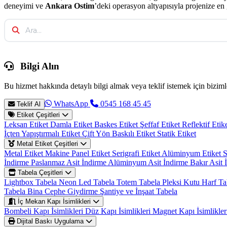
deneyimi ve
Ankara Ostim
’deki operasyon altyapısıyla projenize e
Bilgi Alın
Bu hizmet hakkında detaylı bilgi almak veya teklif istemek için bizimle
WhatsApp
0545 168 45 45
Teklif Al
Etiket Çeşitleri
Leksan Etiket
Damla Etiket
Baskes Etiket
Şeffaf Etiket
Reflektif Etik
İçten Yapıştırmalı Etiket
Çift Yön Baskılı Etiket
Statik Etiket
Metal Etiket Çeşitleri
Metal Etiket
Makine Panel Etiket
Serigrafi Etiket
Alüminyum Etiket
S
İndirme
Paslanmaz Asit İndirme
Alüminyum Asit İndirme
Bakır Asit
Tabela Çeşitleri
Lightbox Tabela
Neon Led Tabela
Totem Tabela
Pleksi Kutu Harf T
Tabela
Bina Cephe Giydirme
Şantiye ve İnşaat Tabela
İç Mekan Kapı İsimlikleri
Bombeli Kapı İsimlikleri
Düz Kapı İsimlikleri
Magnet Kapı İsimlikle
Dijital Baskı Uygulama