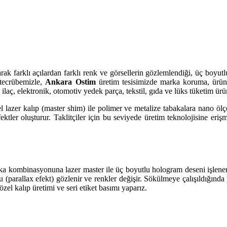
larak farklı açılardan farklı renk ve görsellerin gözlemlendiği, üç boyu
tecrübemizle,
Ankara Ostim
üretim tesisimizde marka koruma, ürün d
aç, elektronik, otomotiv yedek parça, tekstil, gıda ve lüks tüketim ürünl
el lazer kalıp (master shim) ile polimer ve metalize tabakalara nano ölçe
fektler oluşturur. Taklitçiler için bu seviyede üretim teknolojisine er
a kombinasyonuna lazer master ile üç boyutlu hologram deseni işlenerek 
onu (parallax efekt) gözlenir ve renkler değişir. Sökülmeye çalışıldığın
özel kalıp üretimi ve seri etiket basımı yaparız.