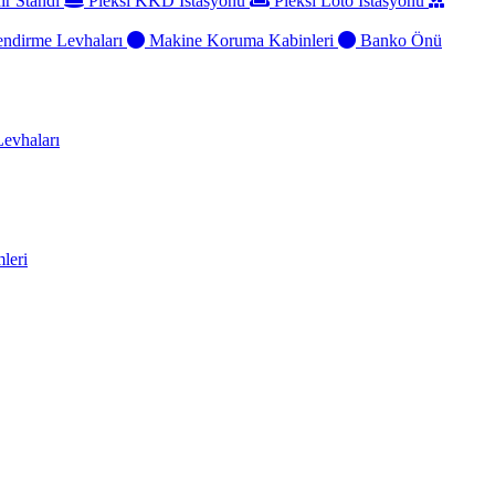
ir Standı
Pleksi KKD İstasyonu
Pleksi Loto İstasyonu
ndirme Levhaları
Makine Koruma Kabinleri
Banko Önü
evhaları
leri