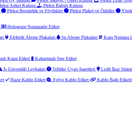
eksi Oy Sandığı
Pleksi Şikayet - Öneri Kutusu
Pleksi Ürün Teşh
leksi Anket Kutusu
Pleksi Bahşiş Kutusu
r
Pleksi Broşürlük ve Föylükler
Pleksi Plaket ve Ödüller
Yönle
t
Hologram Numaratör Etiket
arı
Elektrik Abone Plakaları
Su Abone Plakaları
Kapı Numara L
alı Kupa Etiket
Kabartmalı Şişe Etiket
İş Güvenliği Levhaları
Tehlike Uyarı İşaretleri
Ledli İkaz Sistem
ket
Hazır Kablo Etiket
Folyo Kablo Etiket
Kablo Bağı Etiketi