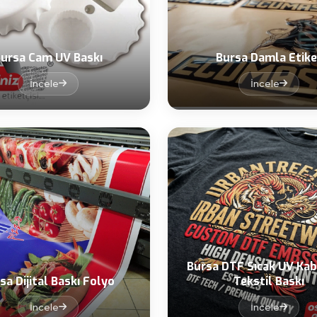
ursa Cam UV Baskı
Bursa Damla Etike
İncele
İncele
Bursa DTF Sıcak UV Ka
sa Dijital Baskı Folyo
Tekstil Baskı
İncele
İncele