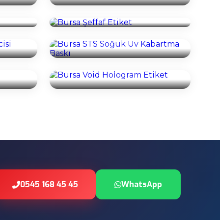
İncele
Bursa STS Soğuk Uv Kabartma
icisi
Baskı
İncele
Bursa Void Hologram Etiket
İncele
0545 168 45 45
WhatsApp