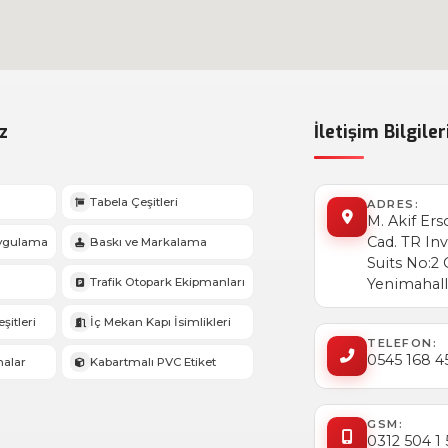
z
İletişim Bilgiler
Tabela Çeşitleri
ADRES:
M. Akif Ers
Cad. TR In
Uygulama
Baskı ve Markalama
Suits No:2
Trafik Otopark Ekipmanları
Yenimahall
şitleri
İç Mekan Kapı İsimlikleri
TELEFON:
0545 168 4
halar
Kabartmalı PVC Etiket
GSM:
0312 504 1