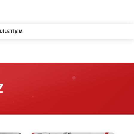
RU
İLETIŞIM
Z