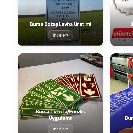
Bursa Botaş Levha Üretimi
B
İncele
Bursa Dekota/Foreks
Uygulama
Bur
İncele