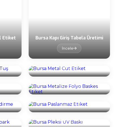
 Etiket
Bursa Kapı Giriş Tabela Üretimi
İncele
h Tuş
Bursa Metal Cut Etiket
İncele
Bursa Metalize Folyo Baskes
kı
Etiket
İncele
ndirme
Bursa Paslanmaz Etiket
İncele
topark
Bursa Pleksi UV Baskı
İncele
er
Bursa Şeffaf Etiket