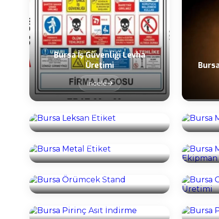
Bursa İş Güvenliği Levha
Üretimi
Bursa
İncele
Bursa Leksan Etiket
Burs
İncele
Burs
Bursa Metal Etiket
İncele
Burs
Bursa Örümcek Stand
İncele
Bursa Pirinç Asit İndirme
Bur
İncele
Bursa Reflektif Etiket
Bursa