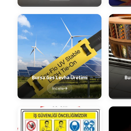
Bursa Ges Levha Üretimi
Bu
İncele