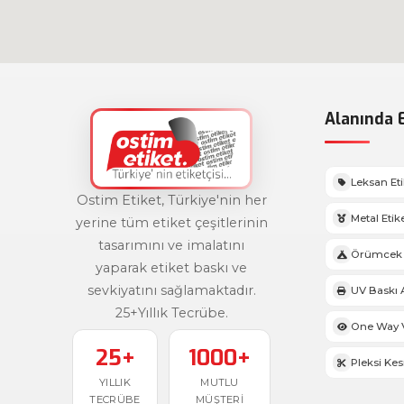
Alanında E
Leksan Et
Ostim Etiket, Türkiye'nin her
Metal Etik
yerine tüm etiket çeşitlerinin
tasarımını ve imalatını
Örümcek 
yaparak etiket baskı ve
sevkiyatını sağlamaktadır.
UV Baskı 
25+Yıllık Tecrübe.
One Way V
25+
1000+
Pleksi Ke
YILLIK
MUTLU
TECRÜBE
MÜŞTERI