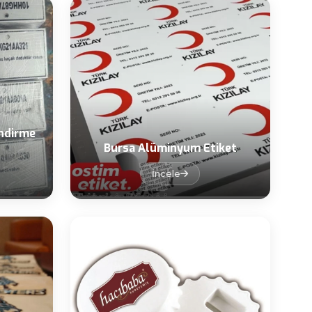
İndirme
Bursa Alüminyum Etiket
İncele