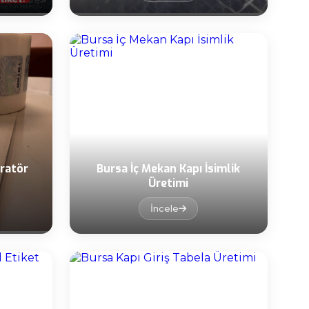
ratör
Bursa İç Mekan Kapı İsimlik
Üretimi
İncele