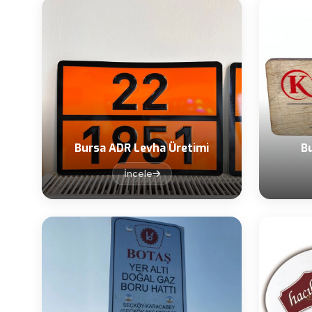
Bursa ADR Levha Üretimi
B
İncele