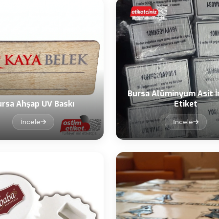
Bursa Alüminyum Asit 
ursa Ahşap UV Baskı
Etiket
İncele
İncele