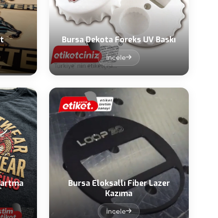
t
Bursa Dekota Foreks UV Baskı
İncele
bartma
Bursa Eloksallı Fiber Lazer
Kazıma
İncele