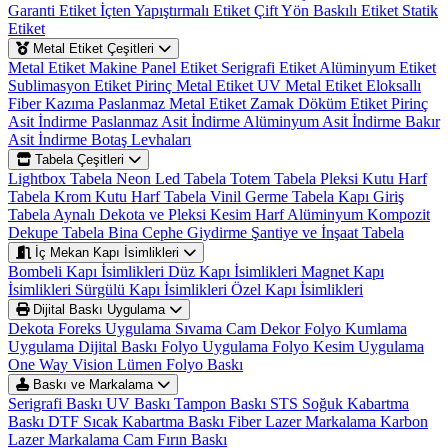
Garanti Etiket
İçten Yapıştırmalı Etiket
Çift Yön Baskılı Etiket
Statik
Etiket
Metal Etiket Çeşitleri
Metal Etiket
Makine Panel Etiket
Serigrafi Etiket
Alüminyum Etiket
Sublimasyon Etiket
Pirinç Metal Etiket
UV Metal Etiket
Eloksallı
Fiber Kazıma
Paslanmaz Metal Etiket
Zamak Döküm Etiket
Pirinç
Asit İndirme
Paslanmaz Asit İndirme
Alüminyum Asit İndirme
Bakır
Asit İndirme
Botaş Levhaları
Tabela Çeşitleri
Lightbox Tabela
Neon Led Tabela
Totem Tabela
Pleksi Kutu Harf
Tabela
Krom Kutu Harf Tabela
Vinil Germe Tabela
Kapı Giriş
Tabela
Aynalı Dekota ve Pleksi Kesim Harf
Alüminyum Kompozit
Dekupe Tabela
Bina Cephe Giydirme
Şantiye ve İnşaat Tabela
İç Mekan Kapı İsimlikleri
Bombeli Kapı İsimlikleri
Düz Kapı İsimlikleri
Magnet Kapı
İsimlikleri
Sürgülü Kapı İsimlikleri
Özel Kapı İsimlikleri
Dijital Baskı Uygulama
Dekota Foreks Uygulama Sıvama
Cam Dekor Folyo Kumlama
Uygulama
Dijital Baskı Folyo Uygulama
Folyo Kesim Uygulama
One Way Vision
Lümen Folyo Baskı
Baskı ve Markalama
Serigrafi Baskı
UV Baskı
Tampon Baskı
STS Soğuk Kabartma
Baskı
DTF Sıcak Kabartma Baskı
Fiber Lazer Markalama
Karbon
Lazer Markalama
Cam Fırın Baskı