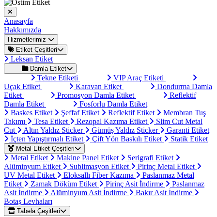
Anasayfa
Hakkımızda
Hizmetlerimiz
Etiket Çeşitleri
Leksan Etiket
Damla Etiket
Tekne Etiketi
VIP Araç Etiketi
Uçak Etiket
Karavan Etiket
Dondurma Damla
Etiket
Promosyon Damla Etiket
Reflektif
Damla Etiket
Fosforlu Damla Etiket
Baskes Etiket
Şeffaf Etiket
Reflektif Etiket
Membran Tuş
Takımı
Tesa Etiket
Rezopal Kazıma Etiket
Slim Cut Metal
Cut
Altın Yaldız Sticker
Gümüş Yaldız Sticker
Garanti Etiket
İçten Yapıştırmalı Etiket
Çift Yön Baskılı Etiket
Statik Etiket
Metal Etiket Çeşitleri
Metal Etiket
Makine Panel Etiket
Serigrafi Etiket
Alüminyum Etiket
Sublimasyon Etiket
Pirinç Metal Etiket
UV Metal Etiket
Eloksallı Fiber Kazıma
Paslanmaz Metal
Etiket
Zamak Döküm Etiket
Pirinç Asit İndirme
Paslanmaz
Asit İndirme
Alüminyum Asit İndirme
Bakır Asit İndirme
Botaş Levhaları
Tabela Çeşitleri