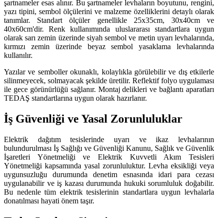
şartnameler esas alınır. Bu şartnameler levhaların boyutunu, rengini,
yazı tipini, sembol ölçülerini ve malzeme özelliklerini detaylı olarak
tanımlar. Standart ölçüler genellikle 25x35cm, 30x40cm ve
40x60cm'dir. Renk kullanımında uluslararası standartlara uygun
olarak sarı zemin üzerinde siyah sembol ve metin uyarı levhalarında,
kırmızı zemin üzerinde beyaz sembol yasaklama levhalarında
kullanılır.
Yazılar ve semboller okunaklı, kolaylıkla görülebilir ve dış etkilerle
silinmeyecek, solmayacak şekilde üretilir. Reflektif folyo uygulaması
ile gece görünürlüğü sağlanır. Montaj delikleri ve bağlantı aparatları
TEDAŞ standartlarına uygun olarak hazırlanır.
İş Güvenliği ve Yasal Zorunluluklar
Elektrik dağıtım tesislerinde uyarı ve ikaz levhalarının
bulundurulması İş Sağlığı ve Güvenliği Kanunu, Sağlık ve Güvenlik
İşaretleri Yönetmeliği ve Elektrik Kuvvetli Akım Tesisleri
Yönetmeliği kapsamında yasal zorunluluktur. Levha eksikliği veya
uygunsuzluğu durumunda denetim esnasında idari para cezası
uygulanabilir ve iş kazası durumunda hukuki sorumluluk doğabilir.
Bu nedenle tüm elektrik tesislerinin standartlara uygun levhalarla
donatılması hayati önem taşır.