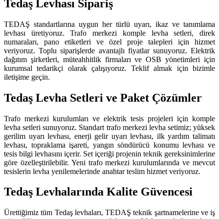
Tedaş Levhası Sipariş
TEDAŞ standartlarına uygun her türlü uyarı, ikaz ve tanımlama
levhası üretiyoruz. Trafo merkezi komple levha setleri, direk
numaraları, pano etiketleri ve özel proje talepleri için hizmet
veriyoruz. Toplu siparişlerde avantajlı fiyatlar sunuyoruz. Elektrik
dağıtım şirketleri, müteahhitlik firmaları ve OSB yönetimleri için
kurumsal tedarikçi olarak çalışıyoruz. Teklif almak için bizimle
iletişime geçin.
Tedaş Levha Setleri ve Paket Çözümler
Trafo merkezi kurulumları ve elektrik tesis projeleri için komple
levha setleri sunuyoruz. Standart trafo merkezi levha setimiz; yüksek
gerilim uyarı levhası, enerji gelir uyarı levhası, ilk yardım talimatı
levhası, topraklama işareti, yangın söndürücü konumu levhası ve
tesis bilgi levhasını içerir. Set içeriği projenin teknik gereksinimlerine
göre özelleştirilebilir. Yeni trafo merkezi kurulumlarında ve mevcut
tesislerin levha yenilemelerinde anahtar teslim hizmet veriyoruz.
Tedaş Levhalarında Kalite Güvencesi
Ürettiğimiz tüm Tedaş levhaları, TEDAŞ teknik şartnamelerine ve iş