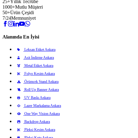
25+
Yıllık Tecrübe
1000+
Mutlu Müşteri
50+
Ürün Çeşidi
7/24
Memnuniyet
Alanında En İyisi
Leksan Etiket Ankara
Asit İndirme Ankara
Metal Etiket Ankara
Folyo Kesim Ankara
Örümcek Stand Ankara
Roll Up Banner Ankara
UV Baskı Ankara
Lazer Markalama Ankara
One Way Vision Ankara
Backdrop Ankara
Pleksi Kesim Ankara
Pleksi Kutu Ankara