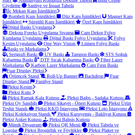
Harf
Alüminyum Kompozit Dekupe Tabela
Bina Cephe
Giydirme
Şantiye ve İnşaat Tabela
İç Mekan Kapı İsimlikleri
Bombeli Kapı İsimlikleri
Düz Kapı İsimlikleri
Magnet Kapı
İsimlikleri
Sürgülü Kapı İsimlikleri
Özel Kapı İsimlikleri
Dijital Baskı Uygulama
Dekota Foreks Uygulama Sıvama
Cam Dekor Folyo
Kumlama Uygulama
Dijital Baskı Folyo Uygulama
Folyo
Kesim Uygulama
One Way Vision
Lümen Folyo Baskı
Baskı ve Markalama
Serigrafi Baskı
UV Baskı
Tampon Baskı
STS Soğuk
Kabartma Baskı
DTF Sıcak Kabartma Baskı
Fiber Lazer
Markalama
Karbon Lazer Markalama
Cam Fırın Baskı
Fuar Display Pleksi
Örümcek Stand
Roll-Up Banner
Backdrop
Fuar
Display Stand
Fasülye Stand
Pleksi Kesim
Pleksi Kutu
Pleksi Ramak Kala Kutusu
Pleksi Bağış - Sadaka Kutusu
Pleksi Oy Sandığı
Pleksi Şikayet - Öneri Kutusu
Pleksi Ürün
Teşhir Standı
Pleksi KKD İstasyonu
Pleksi Loto İstasyonu
Pleksi Koleksiyon Standı
Pleksi Kuruyemiş - Bakliyat Kutusu
Pleksi Anket Kutusu
Pleksi Bahşiş Kutusu
Mimik Diyagram
Pleksi QR Menü
Pleksi Tabela ve
Logolar
Pleksi Broşürlük ve Föylükler
Pleksi Plaket ve