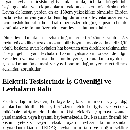
Uyarı levhaları tesisin giriş noktalarında, tehlike bölgelerinin
başlangıcında ve ekipmanların yakınında konumlandırılmalıdır.
Levha alt kenarı yerden en az 150cm yükseklikte olmalıdır. Birden
fazla levhanın yan yana kullanıldığı durumlarda levhalar arası en az
5cm boşluk bırakılmalıdır. Trafo merkezlerinde giriş kapısının her iki
tarafında ve trafonun üzerinde uyarı levhası bulunmalıdır.
Direk levhalarında ise levha direğin her iki yüzünde, yerden 2-3
metre yükseklikte, uzaktan okunabilir boyutta monte edilmelidir. Çift
yönlü besleme uyarı levhaları hat boyunca tüm direklere takılmalıdır.
Enerji gelir uyarı levhaları bakım çalışmaları öncesinde ilgili
kesicilerin yanına asılmalıdır. Tüm bu yerleşim kurallarına uyulması,
iş kazalarının önlenmesi ve yasal sorumluluğun yerine getirilmesi
açısından zorunludur.
Elektrik Tesislerinde İş Güvenliği ve
Levhaların Rolü
Elektrik dağıtım tesisleri, Türkiye'de iş kazalarının en sık yaşandığı
alanlardan biridir. Her yıl yüzlerce elektrik işçisi ve yetkisiz
müdahale girişiminde bulunan kişi elektrik çarpması sonucu
yaralanmakta veya hayatını kaybetmektedir. Bu kazaların önemli bir
kısmı yetersiz veya eksik uyarı levhası bulunmasından
kaynaklanmaktadır. TEDAŞ levhalarının tam ve doğru şekilde