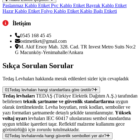
Paslanmaz Kablo Etiket
Pvc Kablo Etiket
Bayrak Kablo Etiket
Hazır Kablo Etiket
Folyo Kablo Etiket
Kablo Bağı Etiketi
İletişim
0545 168 45 45
ostimetiket@gmail.com
M. Akif Ersoy Mah. 328. Cad. TR Invest Metro Suits No:2
G Macunköy-Yenimahalle/Ankara
Sıkça Sorulan
Sorular
Tedaş Levhaları hakkında merak edilenleri sizler için cevapladık
01
Tedaş levhaları hangi standartlara göre üretilir?
Tedaş levhaları
TEDAŞ (Türkiye Elektrik Dağıtım A.Ş.) tarafından
belirlenen
teknik şartname ve güvenlik standartlarına
uygun
olarak üretilmektedir. Levha boyutları, renk kodları, semboller ve
yazı formatları şartnamede detaylı şekilde tanımlanmıştır.
Yüksek
voltaj uyarı
levhaları IEC 60417 uluslararası sembol standardına
uygun tehlike işaretleri taşır. Reflektif malzeme kullanımı gece
görünürlüğü için zorunlu tutulmaktadır.
02
Tedaş levhalarında hangi güvenlik sembolleri yer alır?