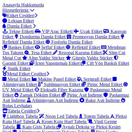
Anasayfa
Hakkımızda
Hizmetlerimiz
Etiket Çeşitleri
Leksan Etiket
Damla Etiket
Tekne Etiketi
VIP Araç Etiketi
Uçak Etiket
Karavan
Etiket
Dondurma Damla Etiket
Promosyon Damla Etiket
Reflektif Damla Etiket
Fosforlu Damla Etiket
Baskes Etiket
Şeffaf Etiket
Reflektif Etiket
Membran
Tuş Takımı
Tesa Etiket
Rezopal Kazıma Etiket
Slim Cut
Metal Cut
Altın Yaldız Sticker
Gümüş Yaldız Sticker
Garanti Etiket
İçten Yapıştırmalı Etiket
Çift Yön Baskılı Etiket
Statik Etiket
Metal Etiket Çeşitleri
Metal Etiket
Makine Panel Etiket
Serigrafi Etiket
Alüminyum Etiket
Sublimasyon Etiket
Pirinç Metal Etiket
UV Metal Etiket
Eloksallı Fiber Kazıma
Paslanmaz Metal
Etiket
Zamak Döküm Etiket
Pirinç Asit İndirme
Paslanmaz
Asit İndirme
Alüminyum Asit İndirme
Bakır Asit İndirme
Botaş Levhaları
Tabela Çeşitleri
Lightbox Tabela
Neon Led Tabela
Totem Tabela
Pleksi
Kutu Harf Tabela
Krom Kutu Harf Tabela
Vinil Germe
Tabela
Kapı Giriş Tabela
Aynalı Dekota ve Pleksi Kesim