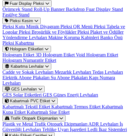
Fuar Display Pleksi
Örümcek Stand
Roll-Up Banner
Backdrop
Fuar Display Stand
Fasülye Stand
Pleksi Kesim
Pleksi Kutu
Mimik Diyagram
Pleksi QR Menü
Pleksi Tabela ve
Logolar
Pleksi Broşürlük ve Föylükler
Pleksi Plaket ve Ödüller
Yönlendirme Levhaları
Makine Koruma Kabinleri
Banko Önü
Pleksi Kabartma
Hologram Etiketleri
Hologram Etiket
3D Hologram Etiket
Void Hologram Etiket
Hologram Numaratör Etiket
Kabartma Levhalar
Cadde ve Sokak Levhaları
Mezarlık Levhaları
Tedaş Levhaları
Elektrik Abone Plakaları
Su Abone Plakaları
Kapı Numara
Levhaları
GES Levhaları
GES Solar Etiketleri
GES Güneş Enerji Levhaları
Kabartmalı PVC Etiket
Kabartmalı Tekstil Etiket
Kabartmalı Termos Etiket
Kabartmalı
Kupa Etiket
Kabartmalı Şişe Etiket
Trafik Otopark Ekipmanları
Plastik ve Metal Trafik Otopark Ekipmanları
ADR Levhaları
İş
Güvenliği Levhaları
Tehlike Uyarı İşaretleri
Ledli İkaz Sistemleri
Kablo Etiketi Çeşitleri