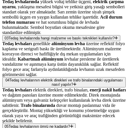
Tedaş levhalarında
yüksek voltaj tehlike üçgeni,
elektrik çarpma
uyarısı
, yaklaşma mesafesi bilgisi ve yetkisiz giriş yasağı sembolleri
standart olarak yer almaktadır. Sarı zemin üzerine siyah şimşek
sembollü üçgen en yaygın kullanılan tehlike işaretidir.
Acil durum
telefon numarası
ve hat sorumlusu bilgisi de levhada
bulunmaktadır. Sembol boyutları okuma mesafesine göre
standardize edilmiştir.
03
Tedaş levhalarında hangi malzeme ve baskı teknikleri kullanılır?
Tedaş levhaları
genellikle
alüminyum levha
üzerine reflektif folyo
kaplama ve serigrafi baskı ile üretilmektedir. Alüminyum malzeme
korozyon direnci ve hafifliğiyle dış mekan uygulamaları için
idealdir.
Kabartmalı alüminyum
levhalar presleme ile üretilerek
vandalizme ve aşınmaya karşı üstün dayanıklılık sağlar. Reflektif
folyo gece araç farlarıyla aydınlatıldığında levhanın uzak mesafeden
görünmesini sağlar.
04
Tedaş levhalarının elektrik direkleri ve trafo binalarındaki uygulaması
nasıl yapılır?
Tedaş levhaları
elektrik direkleri, trafo binaları,
enerji nakil hatları
ve dağıtım panoları üzerine monte edilmektedir. Direk montajında
alüminyum veya galvaniz kelepçeler kullanılarak levha direk üzerine
sabitlenir.
Trafo binalarında
duvar montajı paslanmaz vida ile
gerçekleştirilir. Montaj yüksekliği ve konumu yönetmeliğe uygun
olarak yaya ve araç trafiğinden görünürlüğü maksimize edecek
şekilde belirlenir.
05
Tedaş levhalarının ömrü ne kadardır?