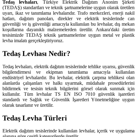
Tedaş levhaları
, Türkiye Elektrik Dağıtım Anonim Şirketi
(TEDAŞ) standartları ve teknik şartnamelerine uygun olarak üretilen
uyarı, ikaz ve tanımlama levhalarıdır. Trafo merkezleri, enerji nakil
hatları, dağıtım panoları, direkler ve elektrik tesislerinde can
güvenliği ve iş güvenliği amacıyla kullanılan bu levhalar, dış mekan
koşullarına dayanıklı malzemelerden üretilir. Ankara'daki üretim
tesisimizde TEDAŞ teknik şartnamelerine uygun metal ve plastik
levha imalatı gerçekleştiriyoruz.
Tedaş Levhası Nedir?
Tedaş levhaları, elektrik dağıtım tesislerinde tehlike uyarısı, güvenlik
bilgilendirmesi ve ekipman tanımlama amacıyla kullanılan
endüstriyel levhalardır. Bu levhalar, elektrik çarpma tehlikesi olan
alanlarda çalışanları ve halkı uyarmak, müdahale prosedürlerini
bildirmek ve tesisin teknik bilgilerini görsel olarak sunmak için
kullanılır. Tüm levhalar TS EN ISO 7010 güvenlik işaretleri
standardı ve Sağlık ve Güvenlik İşaretleri Yönetmeliğine uygun
olarak tasarlanır ve üretilir.
Tedaş Levha Türleri
Elektrik dağıtım tesislerinde kullanılan levhalar, içerik ve uygulama
alanına göre çeşitli kategorilerde üretilir.