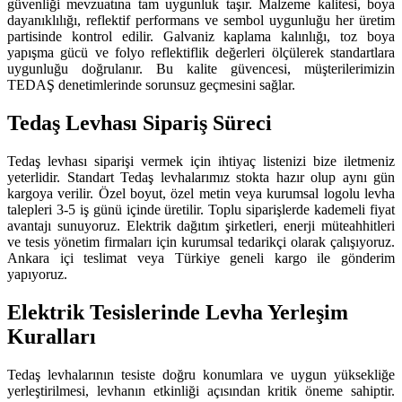
güvenliği mevzuatına tam uygunluk taşır. Malzeme kalitesi, boya
dayanıklılığı, reflektif performans ve sembol uygunluğu her üretim
partisinde kontrol edilir. Galvaniz kaplama kalınlığı, toz boya
yapışma gücü ve folyo reflektiflik değerleri ölçülerek standartlara
uygunluğu doğrulanır. Bu kalite güvencesi, müşterilerimizin
TEDAŞ denetimlerinde sorunsuz geçmesini sağlar.
Tedaş Levhası Sipariş Süreci
Tedaş levhası siparişi vermek için ihtiyaç listenizi bize iletmeniz
yeterlidir. Standart Tedaş levhalarımız stokta hazır olup aynı gün
kargoya verilir. Özel boyut, özel metin veya kurumsal logolu levha
talepleri 3-5 iş günü içinde üretilir. Toplu siparişlerde kademeli fiyat
avantajı sunuyoruz. Elektrik dağıtım şirketleri, enerji müteahhitleri
ve tesis yönetim firmaları için kurumsal tedarikçi olarak çalışıyoruz.
Ankara içi teslimat veya Türkiye geneli kargo ile gönderim
yapıyoruz.
Elektrik Tesislerinde Levha Yerleşim
Kuralları
Tedaş levhalarının tesiste doğru konumlara ve uygun yüksekliğe
yerleştirilmesi, levhanın etkinliği açısından kritik öneme sahiptir.