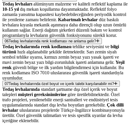
Tedaş levhaları
alüminyum malzeme ve kaliteli reflektif kaplama ile
10-15 yıl
dış mekan koşullarına dayanmaktadır. Reflektif folyo
zamanla yansıtma kapasitesi kaybedebileceğinden periyodik kontrol
ile yenileme zamanı belirlenir.
Kabartmalı levhalar
düz baskılı
levhalara kıyasla mekanik aşınmaya daha dirençli olup uzun ömürlü
kullanım sağlar. Enerji dağıtım şirketleri düzenli bakım ve kontrol
programlarıyla levhaların güvenlik fonksiyonunu sürekli korur.
06
Tedaş levhalarında renk kodlaması ne anlama gelir?
Tedaş levhalarında renk kodlaması
tehlike seviyesini ve
bilgi
türünü
hızlı algılanabilir şekilde iletmektedir. Sarı zemin siyah
sembol tehlike uyarısı, kırmızı zemin beyaz yazı yasak işareti ve
mavi zemin beyaz yazı bilgi-zorunluluk işareti anlamına gelir.
Yeşil
renk
güvenli bölge ve ilk yardım bilgilendirmesi için kullanılır. Bu
renk kodlaması ISO 7010 uluslararası güvenlik işareti standardıyla
uyumludur.
07
Tedaş levhalarında özel boyut ve içerik talebi karşılanabilir mi?
Tedaş levhalarında
standart şartname dışı özel içerik ve boyut
talepleri
müşteri gereksinimlerine
göre üretilebilmektedir. Özel
trafo projeleri, yenilenebilir enerji santralleri ve endüstriyel tesis
uygulamalarında standart dışı levha boyutları gerekebilir.
Çok dilli
levhalar
uluslararası projelerde Türkçe-İngilizce kombinasyonuyla
üretilir. Özel güvenlik talimatları ve tesis spesifik uyarılar da levha
içeriğine eklenebilir.