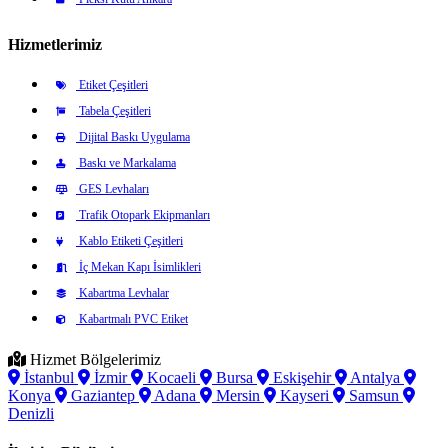
Hizmetlerimiz
Etiket Çeşitleri
Tabela Çeşitleri
Dijital Baskı Uygulama
Baskı ve Markalama
GES Levhaları
Trafik Otopark Ekipmanları
Kablo Etiketi Çeşitleri
İç Mekan Kapı İsimlikleri
Kabartma Levhalar
Kabartmalı PVC Etiket
Hizmet Bölgelerimiz
İstanbul
İzmir
Kocaeli
Bursa
Eskişehir
Antalya
Konya
Gaziantep
Adana
Mersin
Kayseri
Samsun
Denizli