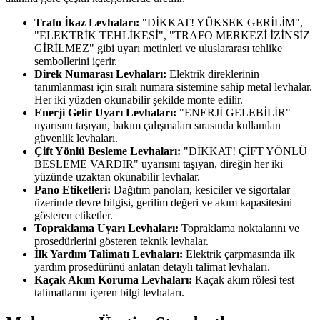
Trafo İkaz Levhaları:
"DİKKAT! YÜKSEK GERİLİM",
"ELEKTRİK TEHLİKESİ", "TRAFO MERKEZİ İZİNSİZ
GİRİLMEZ" gibi uyarı metinleri ve uluslararası tehlike
sembollerini içerir.
Direk Numarası Levhaları:
Elektrik direklerinin
tanımlanması için sıralı numara sistemine sahip metal levhalar.
Her iki yüzden okunabilir şekilde monte edilir.
Enerji Gelir Uyarı Levhaları:
"ENERJİ GELEBİLİR"
uyarısını taşıyan, bakım çalışmaları sırasında kullanılan
güvenlik levhaları.
Çift Yönlü Besleme Levhaları:
"DİKKAT! ÇİFT YÖNLÜ
BESLEME VARDIR" uyarısını taşıyan, direğin her iki
yüzünde uzaktan okunabilir levhalar.
Pano Etiketleri:
Dağıtım panoları, kesiciler ve sigortalar
üzerinde devre bilgisi, gerilim değeri ve akım kapasitesini
gösteren etiketler.
Topraklama Uyarı Levhaları:
Topraklama noktalarını ve
prosedürlerini gösteren teknik levhalar.
İlk Yardım Talimatı Levhaları:
Elektrik çarpmasında ilk
yardım prosedürünü anlatan detaylı talimat levhaları.
Kaçak Akım Koruma Levhaları:
Kaçak akım rölesi test
talimatlarını içeren bilgi levhaları.