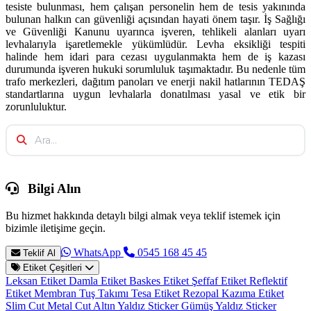
tesiste bulunması, hem çalışan personelin hem de tesis yakınında
bulunan halkın can güvenliği açısından hayati önem taşır. İş Sağlığı
ve Güvenliği Kanunu uyarınca işveren, tehlikeli alanları uyarı
levhalarıyla işaretlemekle yükümlüdür. Levha eksikliği tespiti
halinde hem idari para cezası uygulanmakta hem de iş kazası
durumunda işveren hukuki sorumluluk taşımaktadır. Bu nedenle tüm
trafo merkezleri, dağıtım panoları ve enerji nakil hatlarının TEDAŞ
standartlarına uygun levhalarla donatılması yasal ve etik bir
zorunluluktur.
Bilgi Alın
Bu hizmet hakkında detaylı bilgi almak veya teklif istemek için
bizimle iletişime geçin.
WhatsApp
0545 168 45 45
Teklif Al
Etiket Çeşitleri
Leksan Etiket
Damla Etiket
Baskes Etiket
Şeffaf Etiket
Reflektif
Etiket
Membran Tuş Takımı
Tesa Etiket
Rezopal Kazıma Etiket
Slim Cut Metal Cut
Altın Yaldız Sticker
Gümüş Yaldız Sticker