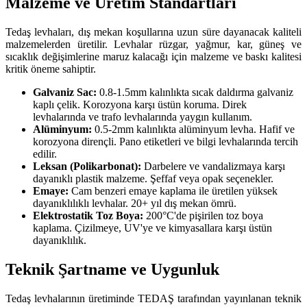
Malzeme ve Üretim Standartları
Tedaş levhaları, dış mekan koşullarına uzun süre dayanacak kaliteli
malzemelerden üretilir. Levhalar rüzgar, yağmur, kar, güneş ve
sıcaklık değişimlerine maruz kalacağı için malzeme ve baskı kalitesi
kritik öneme sahiptir.
Galvaniz Sac:
0.8-1.5mm kalınlıkta sıcak daldırma galvaniz
kaplı çelik. Korozyona karşı üstün koruma. Direk
levhalarında ve trafo levhalarında yaygın kullanım.
Alüminyum:
0.5-2mm kalınlıkta alüminyum levha. Hafif ve
korozyona dirençli. Pano etiketleri ve bilgi levhalarında tercih
edilir.
Leksan (Polikarbonat):
Darbelere ve vandalizmaya karşı
dayanıklı plastik malzeme. Şeffaf veya opak seçenekler.
Emaye:
Cam benzeri emaye kaplama ile üretilen yüksek
dayanıklılıklı levhalar. 20+ yıl dış mekan ömrü.
Elektrostatik Toz Boya:
200°C'de pişirilen toz boya
kaplama. Çizilmeye, UV'ye ve kimyasallara karşı üstün
dayanıklılık.
Teknik Şartname ve Uygunluk
Tedaş levhalarının üretiminde TEDAŞ tarafından yayınlanan teknik