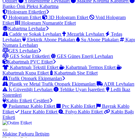
Ödüller
Yönlendirme Levhaları
Makine Koruma Kabinleri
Banko Önü Pleksi Kabartma
Hologram Etiketleri
Hologram Etiket
3D Hologram Etiket
Void Hologram
Etiket
Hologram Numaratör Etiket
Kabartma Levhalar
Cadde ve Sokak Levhaları
Mezarlık Levhaları
Tedaş
Levhaları
Elektrik Abone Plakaları
Su Abone Plakaları
Kapı
Numara Levhaları
GES Levhaları
GES Solar Etiketleri
GES Güneş Enerji Levhaları
Kabartmalı PVC Etiket
Kabartmalı Tekstil Etiket
Kabartmalı Termos Etiket
Kabartmalı Kupa Etiket
Kabartmalı Şişe Etiket
Trafik Otopark Ekipmanları
Plastik ve Metal Trafik Otopark Ekipmanları
ADR Levhaları
İş Güvenliği Levhaları
Tehlike Uyarı İşaretleri
Ledli İkaz
Sistemleri
Kablo Etiketi Çeşitleri
Paslanmaz Kablo Etiket
Pvc Kablo Etiket
Bayrak Kablo
Etiket
Hazır Kablo Etiket
Folyo Kablo Etiket
Kablo Bağı
Etiketi
Makine Parkuru
İletişim