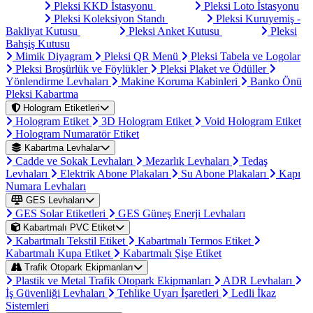
Pleksi KKD İstasyonu
Pleksi Loto İstasyonu
Pleksi Koleksiyon Standı
Pleksi Kuruyemiş -
Bakliyat Kutusu
Pleksi Anket Kutusu
Pleksi
Bahşiş Kutusu
Mimik Diyagram
Pleksi QR Menü
Pleksi Tabela ve Logolar
Pleksi Broşürlük ve Föylükler
Pleksi Plaket ve Ödüller
Yönlendirme Levhaları
Makine Koruma Kabinleri
Banko Önü
Pleksi Kabartma
Hologram Etiketleri
Hologram Etiket
3D Hologram Etiket
Void Hologram Etiket
Hologram Numaratör Etiket
Kabartma Levhalar
Cadde ve Sokak Levhaları
Mezarlık Levhaları
Tedaş
Levhaları
Elektrik Abone Plakaları
Su Abone Plakaları
Kapı
Numara Levhaları
GES Levhaları
GES Solar Etiketleri
GES Güneş Enerji Levhaları
Kabartmalı PVC Etiket
Kabartmalı Tekstil Etiket
Kabartmalı Termos Etiket
Kabartmalı Kupa Etiket
Kabartmalı Şişe Etiket
Trafik Otopark Ekipmanları
Plastik ve Metal Trafik Otopark Ekipmanları
ADR Levhaları
İş Güvenliği Levhaları
Tehlike Uyarı İşaretleri
Ledli İkaz
Sistemleri