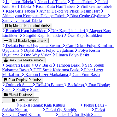
Lightbox Tabela
Neon Led Tabela
Totem Tabela
Pleksi
Kutu Harf Tabela
Krom Kutu Harf Tabela
Vinil Germe Tabela
Kapı Giriş Tabela
Aynalı Dekota ve Pleksi Kesim Harf
Alüminyum Kompozit Dekupe Tabela
Bina Cephe Giydirme
Şantiye ve İnşaat Tabela
İç Mekan Kapı İsimlikleri
Bombeli Kapı İsimlikleri
Düz Kapı İsimlikleri
Magnet Kapı
İsimlikleri
Sürgülü Kapı İsimlikleri
Özel Kapı İsimlikleri
Dijital Baskı Uygulama
Dekota Foreks Uygulama Sıvama
Cam Dekor Folyo Kumlama
Uygulama
Dijital Baskı Folyo Uygulama
Folyo Kesim
Uygulama
One Way Vision
Lümen Folyo Baskı
Baskı ve Markalama
Serigrafi Baskı
UV Baskı
Tampon Baskı
STS Soğuk
Kabartma Baskı
DTF Sıcak Kabartma Baskı
Fiber Lazer
Markalama
Karbon Lazer Markalama
Cam Fırın Baskı
Fuar Display Pleksi
Örümcek Stand
Roll-Up Banner
Backdrop
Fuar Display
Stand
Fasülye Stand
Pleksi Kesim
Pleksi Kutu
Pleksi Ramak Kala Kutusu
Pleksi Bağış -
Sadaka Kutusu
Pleksi Oy Sandığı
Pleksi
Şikayet - Öneri Kutusu
Pleksi Ürün Teşhir Standı