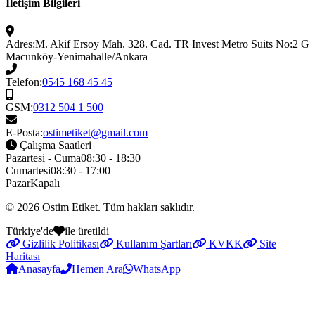
İletişim Bilgileri
Adres:
M. Akif Ersoy Mah. 328. Cad. TR Invest Metro Suits No:2 G
Macunköy-Yenimahalle/Ankara
Telefon:
0545 168 45 45
GSM:
0312 504 1 500
E-Posta:
ostimetiket@gmail.com
Çalışma Saatleri
Pazartesi - Cuma
08:30 - 18:30
Cumartesi
08:30 - 17:00
Pazar
Kapalı
© 2026
Ostim Etiket
. Tüm hakları saklıdır.
Türkiye'de
ile üretildi
Gizlilik Politikası
Kullanım Şartları
KVKK
Site
Haritası
Anasayfa
Hemen Ara
WhatsApp