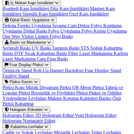
İç Mekan Kapı İsimlikleri
Bombeli Kapı İsimlikleri
Düz Kapı İsimlikleri
Magnet Kapı
İsimlikleri
Sürgülü Kapı İsimlikleri
Özel Kapı İsimlikleri
Dijital Baskı Uygulama
Dekota Foreks Uygulama Sıvama
Cam Dekor Folyo Kumlama
Uygulama
Dijital Baskı Folyo Uygulama
Folyo Kesim Uygulama
One Way Vision
Lümen Folyo Baskı
Baskı ve Markalama
Serigrafi Baskı
UV Baskı
Tampon Baskı
STS Soğuk Kabartma
Baskı
DTF Sıcak Kabartma Baskı
Fiber Lazer Markalama
Karbon
Lazer Markalama
Cam Fırın Baskı
Fuar Display Pleksi
Örümcek Stand
Roll-Up Banner
Backdrop
Fuar Display Stand
Fasülye Stand
Pleksi Kesim
Pleksi Kutu
Mimik Diyagram
Pleksi QR Menü
Pleksi Tabela ve
Logolar
Pleksi Broşürlük ve Föylükler
Pleksi Plaket ve Ödüller
Yönlendirme Levhaları
Makine Koruma Kabinleri
Banko Önü
Pleksi Kabartma
Hologram Etiketleri
Hologram Etiket
3D Hologram Etiket
Void Hologram Etiket
Hologram Numaratör Etiket
Kabartma Levhalar
Cadde ve Sokak Levhaları
Mezarlık Levhaları
Tedaş Levhaları