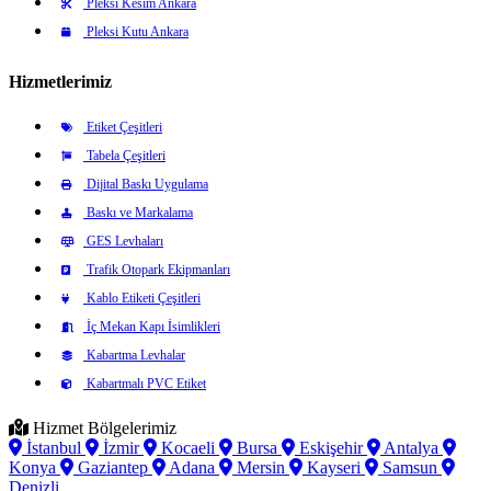
Pleksi Kesim Ankara
Pleksi Kutu Ankara
Hizmetlerimiz
Etiket Çeşitleri
Tabela Çeşitleri
Dijital Baskı Uygulama
Baskı ve Markalama
GES Levhaları
Trafik Otopark Ekipmanları
Kablo Etiketi Çeşitleri
İç Mekan Kapı İsimlikleri
Kabartma Levhalar
Kabartmalı PVC Etiket
Hizmet Bölgelerimiz
İstanbul
İzmir
Kocaeli
Bursa
Eskişehir
Antalya
Konya
Gaziantep
Adana
Mersin
Kayseri
Samsun
Denizli