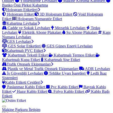
Ödüller
Yönlendirme Levhaları
Makine Koruma Kabinleri
Banko Önü Pleksi Kabartma
Hologram Etiketleri
Hologram Etiket
3D Hologram Etiket
Void Hologram
Etiket
Hologram Numaratör Etiket
Kabartma Levhalar
Cadde ve Sokak Levhaları
Mezarlık Levhaları
Tedaş
Levhaları
Elektrik Abone Plakaları
Su Abone Plakaları
Kapı
Numara Levhaları
GES Levhaları
GES Solar Etiketleri
GES Güneş Enerji Levhaları
Kabartmalı PVC Etiket
Kabartmalı Tekstil Etiket
Kabartmalı Termos Etiket
Kabartmalı Kupa Etiket
Kabartmalı Şişe Etiket
Trafik Otopark Ekipmanları
Plastik ve Metal Trafik Otopark Ekipmanları
ADR Levhaları
İş Güvenliği Levhaları
Tehlike Uyarı İşaretleri
Ledli İkaz
Sistemleri
Kablo Etiketi Çeşitleri
Paslanmaz Kablo Etiket
Pvc Kablo Etiket
Bayrak Kablo
Etiket
Hazır Kablo Etiket
Folyo Kablo Etiket
Kablo Bağı
Etiketi
Makine Parkuru
İletişim