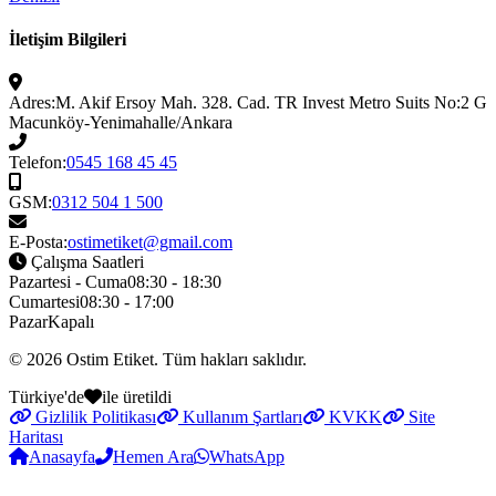
İletişim Bilgileri
Adres:
M. Akif Ersoy Mah. 328. Cad. TR Invest Metro Suits No:2 G
Macunköy-Yenimahalle/Ankara
Telefon:
0545 168 45 45
GSM:
0312 504 1 500
E-Posta:
ostimetiket@gmail.com
Çalışma Saatleri
Pazartesi - Cuma
08:30 - 18:30
Cumartesi
08:30 - 17:00
Pazar
Kapalı
© 2026
Ostim Etiket
. Tüm hakları saklıdır.
Türkiye'de
ile üretildi
Gizlilik Politikası
Kullanım Şartları
KVKK
Site
Haritası
Anasayfa
Hemen Ara
WhatsApp