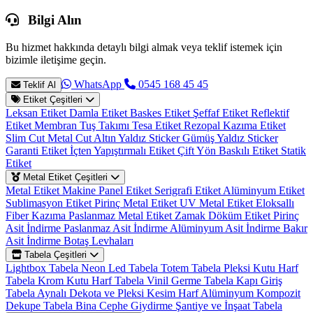
Bilgi Alın
Bu hizmet hakkında detaylı bilgi almak veya teklif istemek için
bizimle iletişime geçin.
WhatsApp
0545 168 45 45
Teklif Al
Etiket Çeşitleri
Leksan Etiket
Damla Etiket
Baskes Etiket
Şeffaf Etiket
Reflektif
Etiket
Membran Tuş Takımı
Tesa Etiket
Rezopal Kazıma Etiket
Slim Cut Metal Cut
Altın Yaldız Sticker
Gümüş Yaldız Sticker
Garanti Etiket
İçten Yapıştırmalı Etiket
Çift Yön Baskılı Etiket
Statik
Etiket
Metal Etiket Çeşitleri
Metal Etiket
Makine Panel Etiket
Serigrafi Etiket
Alüminyum Etiket
Sublimasyon Etiket
Pirinç Metal Etiket
UV Metal Etiket
Eloksallı
Fiber Kazıma
Paslanmaz Metal Etiket
Zamak Döküm Etiket
Pirinç
Asit İndirme
Paslanmaz Asit İndirme
Alüminyum Asit İndirme
Bakır
Asit İndirme
Botaş Levhaları
Tabela Çeşitleri
Lightbox Tabela
Neon Led Tabela
Totem Tabela
Pleksi Kutu Harf
Tabela
Krom Kutu Harf Tabela
Vinil Germe Tabela
Kapı Giriş
Tabela
Aynalı Dekota ve Pleksi Kesim Harf
Alüminyum Kompozit
Dekupe Tabela
Bina Cephe Giydirme
Şantiye ve İnşaat Tabela