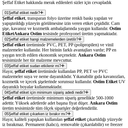
Şeffaf Etiket hakkında merak edilenleri sizler için cevapladık
01
Şeffaf etiket nedir?
Şeffaf etiket
, transparan folyo üzerine renkli baskı yapılan ve
yapıştırıldığı yüzeyin görülmesine izin veren etiket çeşididir. Cam
şişe, kavanoz ve kozmetik ambalajlarında yaygın kullanılır.
Ostim
Etiket
Ankara Ostim
tesisinde profesyonel üretim yapmaktadır.
02
Şeffaf etiket hangi malzemelerden üretilir?
Şeffaf etiket
üretiminde PVC, PET, PP (polipropilen) ve vinil
malzemeler kullanılır. Her birinin farklı avantajları vardır; PP en
yaygın tercih edilen ekonomik seçenektir.
Ankara Ostim
tesisimizde her tür malzeme mevcuttur.
03
Şeffaf etiket sudan etkilenir mi?
Hayır,
şeffaf etiket
üretiminde kullanılan PP, PET ve PVC
malzemeler suya ve neme dayanıklıdır. Yıkanabilir gıda kavanozları,
kozmetik ve içecek şişelerinde sorunsuz kullanılır.
Ostim Etiket
UV
dayanıklı boyalar kullanmaktadır.
04
Şeffaf etiket için minimum sipariş adedi nedir?
Şeffaf etiket
üretiminde minimum sipariş genellikle 500-1000
adettir. Yüksek adetlerde adet başına fiyat düşer.
Ankara Ostim
üretim tesisimizde tüm ölçek siparişler değerlendirilir.
05
Şeffaf etiket çıkarken iz bırakır mı?
Hayır, kaliteli yapışkan kullanılan
şeffaf etiket
çıkartıldığı yüzeyde
iz bırakmaz. Permanent (kalıcı), removable (çıkarılabilir) ve freezer