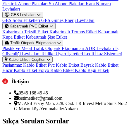
Elektrik Abone Plakaları
Su Abone Plakaları
Kapı Numara
Levhaları
GES Levhaları
GES Solar Etiketleri
GES Güneş Enerji Levhaları
Kabartmalı PVC Etiket
Kabartmalı Tekstil Etiket
Kabartmalı Termos Etiket
Kabartmalı
Kupa Etiket
Kabartmalı Şişe Etiket
Trafik Otopark Ekipmanları
Plastik ve Metal Trafik Otopark Ekipmanları
ADR Levhaları
İş
Güvenliği Levhaları
Tehlike Uyarı İşaretleri
Ledli İkaz Sistemleri
Kablo Etiketi Çeşitleri
Paslanmaz Kablo Etiket
Pvc Kablo Etiket
Bayrak Kablo Etiket
Hazır Kablo Etiket
Folyo Kablo Etiket
Kablo Bağı Etiketi
İletişim
0545 168 45 45
ostimetiket@gmail.com
M. Akif Ersoy Mah. 328. Cad. TR Invest Metro Suits No:2
G Macunköy-Yenimahalle/Ankara
Sıkça Sorulan
Sorular