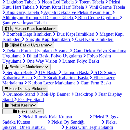
Lightbox Tabela
Neon Led Tabela
Totem Tabela
Pleksi
Kutu Harf Tabela
Krom Kutu Harf Tabela
Vinil Germe Tabela
Kapı Giriş Tabela
Aynalı Dekota ve Pleksi Kesim Harf
Alüminyum Kompozit Dekupe Tabela
Bina Cephe Giydirme
Şantiye ve İnşaat Tabela
İç Mekan Kapı İsimlikleri
Bombeli Kapı İsimlikleri
Düz Kapı İsimlikleri
Magnet Kapı
İsimlikleri
Sürgülü Kapı İsimlikleri
Özel Kapı İsimlikleri
Dijital Baskı Uygulama
Dekota Foreks Uygulama Sıvama
Cam Dekor Folyo Kumlama
Uygulama
Dijital Baskı Folyo Uygulama
Folyo Kesim
Uygulama
One Way Vision
Lümen Folyo Baskı
Baskı ve Markalama
Serigrafi Baskı
UV Baskı
Tampon Baskı
STS Soğuk
Kabartma Baskı
DTF Sıcak Kabartma Baskı
Fiber Lazer
Markalama
Karbon Lazer Markalama
Cam Fırın Baskı
Fuar Display Pleksi
Örümcek Stand
Roll-Up Banner
Backdrop
Fuar Display
Stand
Fasülye Stand
Pleksi Kesim
Pleksi Kutu
Pleksi Ramak Kala Kutusu
Pleksi Bağış -
Sadaka Kutusu
Pleksi Oy Sandığı
Pleksi
Şikayet - Öneri Kutusu
Pleksi Ürün Teşhir Standı