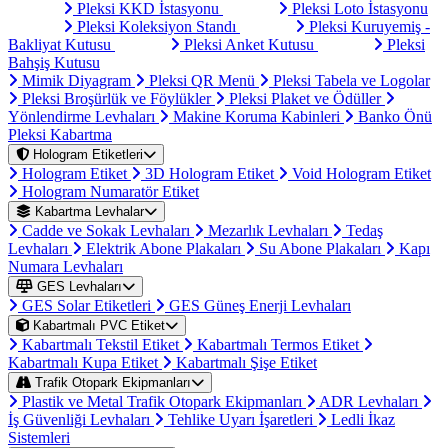
Pleksi KKD İstasyonu
Pleksi Loto İstasyonu
Pleksi Koleksiyon Standı
Pleksi Kuruyemiş -
Bakliyat Kutusu
Pleksi Anket Kutusu
Pleksi
Bahşiş Kutusu
Mimik Diyagram
Pleksi QR Menü
Pleksi Tabela ve Logolar
Pleksi Broşürlük ve Föylükler
Pleksi Plaket ve Ödüller
Yönlendirme Levhaları
Makine Koruma Kabinleri
Banko Önü
Pleksi Kabartma
Hologram Etiketleri
Hologram Etiket
3D Hologram Etiket
Void Hologram Etiket
Hologram Numaratör Etiket
Kabartma Levhalar
Cadde ve Sokak Levhaları
Mezarlık Levhaları
Tedaş
Levhaları
Elektrik Abone Plakaları
Su Abone Plakaları
Kapı
Numara Levhaları
GES Levhaları
GES Solar Etiketleri
GES Güneş Enerji Levhaları
Kabartmalı PVC Etiket
Kabartmalı Tekstil Etiket
Kabartmalı Termos Etiket
Kabartmalı Kupa Etiket
Kabartmalı Şişe Etiket
Trafik Otopark Ekipmanları
Plastik ve Metal Trafik Otopark Ekipmanları
ADR Levhaları
İş Güvenliği Levhaları
Tehlike Uyarı İşaretleri
Ledli İkaz
Sistemleri