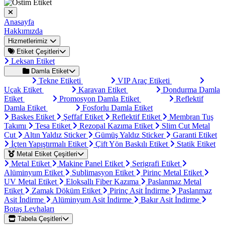
Anasayfa
Hakkımızda
Hizmetlerimiz
Etiket Çeşitleri
Leksan Etiket
Damla Etiket
Tekne Etiketi
VIP Araç Etiketi
Uçak Etiket
Karavan Etiket
Dondurma Damla
Etiket
Promosyon Damla Etiket
Reflektif
Damla Etiket
Fosforlu Damla Etiket
Baskes Etiket
Şeffaf Etiket
Reflektif Etiket
Membran Tuş
Takımı
Tesa Etiket
Rezopal Kazıma Etiket
Slim Cut Metal
Cut
Altın Yaldız Sticker
Gümüş Yaldız Sticker
Garanti Etiket
İçten Yapıştırmalı Etiket
Çift Yön Baskılı Etiket
Statik Etiket
Metal Etiket Çeşitleri
Metal Etiket
Makine Panel Etiket
Serigrafi Etiket
Alüminyum Etiket
Sublimasyon Etiket
Pirinç Metal Etiket
UV Metal Etiket
Eloksallı Fiber Kazıma
Paslanmaz Metal
Etiket
Zamak Döküm Etiket
Pirinç Asit İndirme
Paslanmaz
Asit İndirme
Alüminyum Asit İndirme
Bakır Asit İndirme
Botaş Levhaları
Tabela Çeşitleri