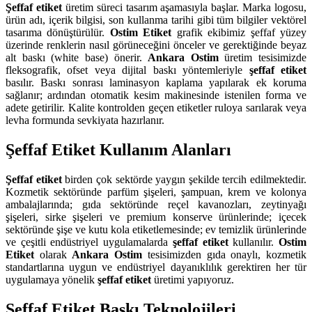
Şeffaf etiket
üretim süreci tasarım aşamasıyla başlar. Marka logosu,
ürün adı, içerik bilgisi, son kullanma tarihi gibi tüm bilgiler vektörel
tasarıma dönüştürülür.
Ostim Etiket
grafik ekibimiz şeffaf yüzey
üzerinde renklerin nasıl görüneceğini önceler ve gerektiğinde beyaz
alt baskı (white base) önerir.
Ankara Ostim
üretim tesisimizde
fleksografik, ofset veya dijital baskı yöntemleriyle
şeffaf etiket
basılır. Baskı sonrası laminasyon kaplama yapılarak ek koruma
sağlanır; ardından otomatik kesim makinesinde istenilen forma ve
adete getirilir. Kalite kontrolden geçen etiketler ruloya sarılarak veya
levha formunda sevkiyata hazırlanır.
Şeffaf Etiket Kullanım Alanları
Şeffaf etiket
birden çok sektörde yaygın şekilde tercih edilmektedir.
Kozmetik sektöründe parfüm şişeleri, şampuan, krem ve kolonya
ambalajlarında; gıda sektöründe reçel kavanozları, zeytinyağı
şişeleri, sirke şişeleri ve premium konserve ürünlerinde; içecek
sektöründe şişe ve kutu kola etiketlemesinde; ev temizlik ürünlerinde
ve çeşitli endüstriyel uygulamalarda
şeffaf etiket
kullanılır.
Ostim
Etiket
olarak
Ankara Ostim
tesisimizden gıda onaylı, kozmetik
standartlarına uygun ve endüstriyel dayanıklılık gerektiren her tür
uygulamaya yönelik
şeffaf etiket
üretimi yapıyoruz.
Şeffaf Etiket Baskı Teknolojileri