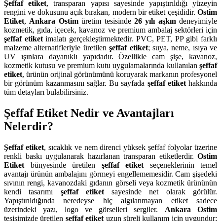
Şeffaf etiket
, transparan yapısı sayesinde yapıştırıldığı yüzeyin
rengini ve dokusunu açık bırakan, modern bir etiket çeşididir.
Ostim
Etiket
,
Ankara Ostim
üretim tesisinde
26 yılı aşkın
deneyimiyle
kozmetik, gıda, içecek, kavanoz ve premium ambalaj sektörleri için
şeffaf etiket
imalatı gerçekleştirmektedir. PVC, PET, PP gibi farklı
malzeme alternatifleriyle üretilen
şeffaf etiket
; suya, neme, ısıya ve
UV ışınlara dayanıklı yapıdadır. Özellikle cam şişe, kavanoz,
kozmetik kutusu ve premium kutu uygulamalarında kullanılan
şeffaf
etiket
, ürünün orijinal görünümünü koruyarak markanın profesyonel
bir görünüm kazanmasını sağlar. Bu sayfada
şeffaf etiket
hakkında
tüm detayları bulabilirsiniz.
Şeffaf Etiket Nedir ve Avantajları
Nelerdir?
Şeffaf etiket
, sıcaklık ve nem direnci yüksek şeffaf folyolar üzerine
renkli baskı uygulanarak hazırlanan transparan etiketlerdir.
Ostim
Etiket
bünyesinde üretilen
şeffaf etiket
seçeneklerinin temel
avantajı ürünün ambalajını görmeyi engellememesidir. Cam şişedeki
sıvının rengi, kavanozdaki gıdanın görseli veya kozmetik ürününün
kendi tasarımı
şeffaf etiket
sayesinde net olarak görülür.
Yapıştırıldığında neredeyse hiç algılanmayan etiket sadece
üzerindeki yazı, logo ve görselleri sergiler.
Ankara Ostim
tesisimizde üretilen
şeffaf etiket
uzun süreli kullanım için uygundur;