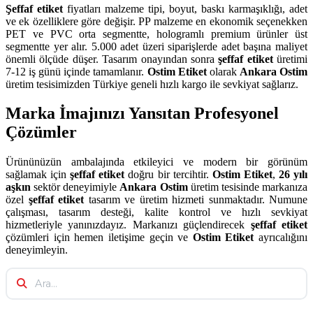
Şeffaf etiket
fiyatları malzeme tipi, boyut, baskı karmaşıklığı, adet
ve ek özelliklere göre değişir. PP malzeme en ekonomik seçenekken
PET ve PVC orta segmentte, hologramlı premium ürünler üst
segmentte yer alır. 5.000 adet üzeri siparişlerde adet başına maliyet
önemli ölçüde düşer. Tasarım onayından sonra
şeffaf etiket
üretimi
7-12 iş günü içinde tamamlanır.
Ostim Etiket
olarak
Ankara Ostim
üretim tesisimizden Türkiye geneli hızlı kargo ile sevkiyat sağlarız.
Marka İmajınızı Yansıtan Profesyonel
Çözümler
Ürününüzün ambalajında etkileyici ve modern bir görünüm
sağlamak için
şeffaf etiket
doğru bir tercihtir.
Ostim Etiket
,
26 yılı
aşkın
sektör deneyimiyle
Ankara Ostim
üretim tesisinde markanıza
özel
şeffaf etiket
tasarım ve üretim hizmeti sunmaktadır. Numune
çalışması, tasarım desteği, kalite kontrol ve hızlı sevkiyat
hizmetleriyle yanınızdayız. Markanızı güçlendirecek
şeffaf etiket
çözümleri için hemen iletişime geçin ve
Ostim Etiket
ayrıcalığını
deneyimleyin.