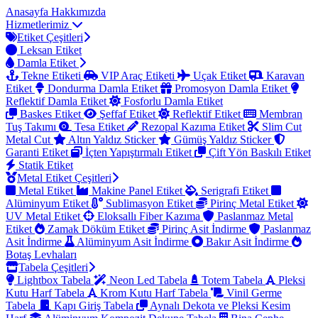
Anasayfa
Hakkımızda
Hizmetlerimiz
Etiket Çeşitleri
Leksan Etiket
Damla Etiket
Tekne Etiketi
VIP Araç Etiketi
Uçak Etiket
Karavan
Etiket
Dondurma Damla Etiket
Promosyon Damla Etiket
Reflektif Damla Etiket
Fosforlu Damla Etiket
Baskes Etiket
Şeffaf Etiket
Reflektif Etiket
Membran
Tuş Takımı
Tesa Etiket
Rezopal Kazıma Etiket
Slim Cut
Metal Cut
Altın Yaldız Sticker
Gümüş Yaldız Sticker
Garanti Etiket
İçten Yapıştırmalı Etiket
Çift Yön Baskılı Etiket
Statik Etiket
Metal Etiket Çeşitleri
Metal Etiket
Makine Panel Etiket
Serigrafi Etiket
Alüminyum Etiket
Sublimasyon Etiket
Pirinç Metal Etiket
UV Metal Etiket
Eloksallı Fiber Kazıma
Paslanmaz Metal
Etiket
Zamak Döküm Etiket
Pirinç Asit İndirme
Paslanmaz
Asit İndirme
Alüminyum Asit İndirme
Bakır Asit İndirme
Botaş Levhaları
Tabela Çeşitleri
Lightbox Tabela
Neon Led Tabela
Totem Tabela
Pleksi
Kutu Harf Tabela
Krom Kutu Harf Tabela
Vinil Germe
Tabela
Kapı Giriş Tabela
Aynalı Dekota ve Pleksi Kesim