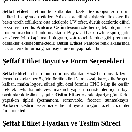
Şeffaf etiket
üretiminde kullanılan baskı teknolojisi son ürün
kalitesini doğrudan etkiler. Yüksek adetli siparişlerde fleksografik
baskı tercih edilirken; orta adetlerde UV ofset, düşük adetlerde dijital
baskı tercih edilir.
Ankara Ostim
tesisimizde her üç teknolojinin de
modern makineleri bulunmaktadır. Beyaz alt baskı (white spot), gold
ve silver folio kaplama, hologram, soft touch lamine gibi premium
özellikler eklenebilmektedir.
Ostim Etiket
Pantone renk skalasında
hassas renk tutturma garantisiyle üretim yapmaktadır.
Şeffaf Etiket Boyut ve Form Seçenekleri
Şeffaf etiket
1x1 cm minimum boyutlardan 30x40 cm büyük levha
formuna kadar her ölçüde üretilebilir. Daire, oval, kare, dikdörtgen,
kalkan, marka logosu silueti gibi özel formlar CNC kalıp ile kesilir.
Tek tek levha halinde veya makineli yapıştırma sistemleri için ruloya
sarılı olarak teslimat yapılır.
Ostim Etiket
olarak siparişe göre farklı
yapışkan tipleri (permanent, removable, freezer) sunmaktayız.
Ankara Ostim
tesisimizde her ihtiyaca uygun özel çözümler
üretilmektedir.
Şeffaf Etiket Fiyatları ve Teslim Süreci