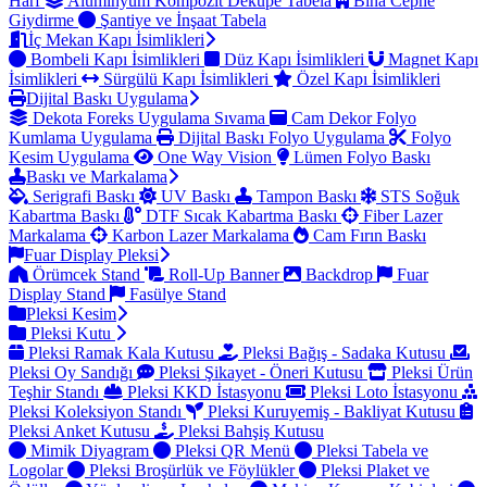
Harf
Alüminyum Kompozit Dekupe Tabela
Bina Cephe
Giydirme
Şantiye ve İnşaat Tabela
İç Mekan Kapı İsimlikleri
Bombeli Kapı İsimlikleri
Düz Kapı İsimlikleri
Magnet Kapı
İsimlikleri
Sürgülü Kapı İsimlikleri
Özel Kapı İsimlikleri
Dijital Baskı Uygulama
Dekota Foreks Uygulama Sıvama
Cam Dekor Folyo
Kumlama Uygulama
Dijital Baskı Folyo Uygulama
Folyo
Kesim Uygulama
One Way Vision
Lümen Folyo Baskı
Baskı ve Markalama
Serigrafi Baskı
UV Baskı
Tampon Baskı
STS Soğuk
Kabartma Baskı
DTF Sıcak Kabartma Baskı
Fiber Lazer
Markalama
Karbon Lazer Markalama
Cam Fırın Baskı
Fuar Display Pleksi
Örümcek Stand
Roll-Up Banner
Backdrop
Fuar
Display Stand
Fasülye Stand
Pleksi Kesim
Pleksi Kutu
Pleksi Ramak Kala Kutusu
Pleksi Bağış - Sadaka Kutusu
Pleksi Oy Sandığı
Pleksi Şikayet - Öneri Kutusu
Pleksi Ürün
Teşhir Standı
Pleksi KKD İstasyonu
Pleksi Loto İstasyonu
Pleksi Koleksiyon Standı
Pleksi Kuruyemiş - Bakliyat Kutusu
Pleksi Anket Kutusu
Pleksi Bahşiş Kutusu
Mimik Diyagram
Pleksi QR Menü
Pleksi Tabela ve
Logolar
Pleksi Broşürlük ve Föylükler
Pleksi Plaket ve