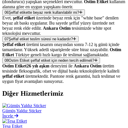
(dondurucu) yapışkan seçenekleri mevcuttur.
Ostim Etiket
kullanım
alanına göre en uygun yapışkanı önerir.
06
Şeffaf etikette beyaz renk kullanılabilir mi?
Evet,
şeffaf etiket
üzerinde beyaz renk için "white base" denilen
beyaz alt baskı uygulanır. Bu sayede şeffaf yüzey üzerinde net
beyaz renk elde edilir.
Ankara Ostim
tesisimizde white spot
teknolojisi mevcuttur.
07
Şeffaf etiket teslim süresi ne kadardır?
Şeffaf etiket
üretimi tasarım onayından sonra 7-12 iş günü içinde
tamamlanır. Yüksek adetli siparişlerde süre biraz uzayabilir.
Ostim
Etiket
Türkiye geneli hızlı kargo ile teslimat sağlamaktadır.
08
Ostim Etiket şeffaf etiket için neden tercih edilmeli?
Ostim Etiket
26 yılı aşkın
deneyimi ile
Ankara Ostim
üretim
tesisinde fleksografik, ofset ve dijital baskı teknolojileriyle kaliteli
şeffaf etiket
üretmektedir. Pantone renk garantisi, hızlı teslimat ve
uygun fiyat avantajları sunuyoruz.
Diğer
Hizmetlerimiz
Gümüş Yaldız Sticker
İncele
Tesa Etiket