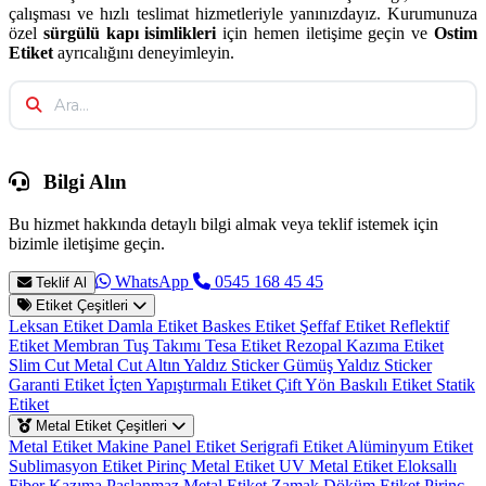
çalışması ve hızlı teslimat hizmetleriyle yanınızdayız. Kurumunuza
özel
sürgülü kapı isimlikleri
için hemen iletişime geçin ve
Ostim
Etiket
ayrıcalığını deneyimleyin.
Bilgi Alın
Bu hizmet hakkında detaylı bilgi almak veya teklif istemek için
bizimle iletişime geçin.
WhatsApp
0545 168 45 45
Teklif Al
Etiket Çeşitleri
Leksan Etiket
Damla Etiket
Baskes Etiket
Şeffaf Etiket
Reflektif
Etiket
Membran Tuş Takımı
Tesa Etiket
Rezopal Kazıma Etiket
Slim Cut Metal Cut
Altın Yaldız Sticker
Gümüş Yaldız Sticker
Garanti Etiket
İçten Yapıştırmalı Etiket
Çift Yön Baskılı Etiket
Statik
Etiket
Metal Etiket Çeşitleri
Metal Etiket
Makine Panel Etiket
Serigrafi Etiket
Alüminyum Etiket
Sublimasyon Etiket
Pirinç Metal Etiket
UV Metal Etiket
Eloksallı
Fiber Kazıma
Paslanmaz Metal Etiket
Zamak Döküm Etiket
Pirinç