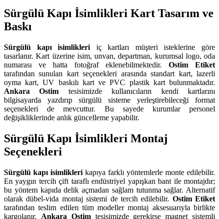
Sürgülü Kapı İsimlikleri Kart Tasarım ve
Baskı
Sürgülü kapı isimlikleri
iç kartları müşteri isteklerine göre
tasarlanır. Kart üzerine isim, unvan, departman, kurumsal logo, oda
numarası ve hatta fotoğraf eklenebilmektedir.
Ostim Etiket
tarafından sunulan kart seçenekleri arasında standart kart, lazerli
oyma kart, UV baskılı kart ve PVC plastik kart bulunmaktadır.
Ankara Ostim
tesisimizde kullanıcıların kendi kartlarını
bilgisayarda yazdırıp sürgülü sisteme yerleştirebileceği format
seçenekleri de mevcuttur. Bu sayede kurumlar personel
değişikliklerinde anlık güncelleme yapabilir.
Sürgülü Kapı İsimlikleri Montaj
Seçenekleri
Sürgülü kapı isimlikleri
kapıya farklı yöntemlerle monte edilebilir.
En yaygın tercih çift taraflı endüstriyel yapışkan bant ile montajdır;
bu yöntem kapıda delik açmadan sağlam tutunma sağlar. Alternatif
olarak dübel-vida montaj sistemi de tercih edilebilir.
Ostim Etiket
tarafından teslim edilen tüm modeller montaj aksesuarıyla birlikte
kargolanır.
Ankara Ostim
tesisimizde gerekirse magnet sistemli