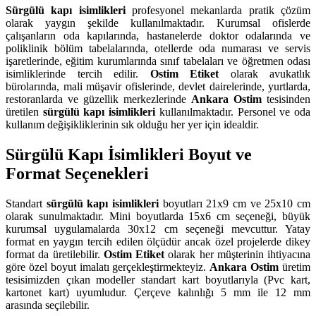
Sürgülü kapı isimlikleri
profesyonel mekanlarda pratik çözüm
olarak yaygın şekilde kullanılmaktadır. Kurumsal ofislerde
çalışanların oda kapılarında, hastanelerde doktor odalarında ve
poliklinik bölüm tabelalarında, otellerde oda numarası ve servis
işaretlerinde, eğitim kurumlarında sınıf tabelaları ve öğretmen odası
isimliklerinde tercih edilir.
Ostim Etiket
olarak avukatlık
bürolarında, mali müşavir ofislerinde, devlet dairelerinde, yurtlarda,
restoranlarda ve güzellik merkezlerinde
Ankara Ostim
tesisinden
üretilen
sürgülü kapı isimlikleri
kullanılmaktadır. Personel ve oda
kullanım değişikliklerinin sık olduğu her yer için idealdir.
Sürgülü Kapı İsimlikleri Boyut ve
Format Seçenekleri
Standart
sürgülü kapı isimlikleri
boyutları 21x9 cm ve 25x10 cm
olarak sunulmaktadır. Mini boyutlarda 15x6 cm seçeneği, büyük
kurumsal uygulamalarda 30x12 cm seçeneği mevcuttur. Yatay
format en yaygın tercih edilen ölçüdür ancak özel projelerde dikey
format da üretilebilir.
Ostim Etiket
olarak her müşterinin ihtiyacına
göre özel boyut imalatı gerçekleştirmekteyiz.
Ankara Ostim
üretim
tesisimizden çıkan modeller standart kart boyutlarıyla (Pvc kart,
kartonet kart) uyumludur. Çerçeve kalınlığı 5 mm ile 12 mm
arasında seçilebilir.