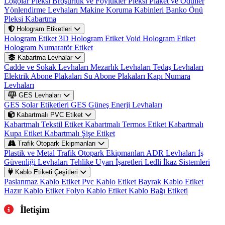
Logolar
Pleksi Broşürlük ve Föylükler
Pleksi Plaket ve Ödüller
Yönlendirme Levhaları
Makine Koruma Kabinleri
Banko Önü
Pleksi Kabartma
Hologram Etiketleri
Hologram Etiket
3D Hologram Etiket
Void Hologram Etiket
Hologram Numaratör Etiket
Kabartma Levhalar
Cadde ve Sokak Levhaları
Mezarlık Levhaları
Tedaş Levhaları
Elektrik Abone Plakaları
Su Abone Plakaları
Kapı Numara
Levhaları
GES Levhaları
GES Solar Etiketleri
GES Güneş Enerji Levhaları
Kabartmalı PVC Etiket
Kabartmalı Tekstil Etiket
Kabartmalı Termos Etiket
Kabartmalı
Kupa Etiket
Kabartmalı Şişe Etiket
Trafik Otopark Ekipmanları
Plastik ve Metal Trafik Otopark Ekipmanları
ADR Levhaları
İş
Güvenliği Levhaları
Tehlike Uyarı İşaretleri
Ledli İkaz Sistemleri
Kablo Etiketi Çeşitleri
Paslanmaz Kablo Etiket
Pvc Kablo Etiket
Bayrak Kablo Etiket
Hazır Kablo Etiket
Folyo Kablo Etiket
Kablo Bağı Etiketi
İletişim