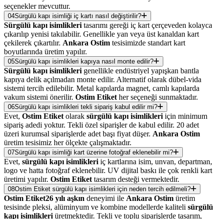
seçenekler mevcuttur.
04
Sürgülü kapı isimliği iç kartı nasıl değiştirilir?
Sürgülü kapı isimlikleri
tasarımı gereği iç kart çerçeveden kolayca
çıkarılıp yenisi takılabilir. Genellikle yan veya üst kanaldan kart
çekilerek çıkartılır.
Ankara Ostim
tesisimizde standart kart
boyutlarında üretim yapılır.
05
Sürgülü kapı isimlikleri kapıya nasıl monte edilir?
Sürgülü kapı isimlikleri
genellikle endüstriyel yapışkan bantla
kapıya delik açılmadan monte edilir. Alternatif olarak dübel-vida
sistemi tercih edilebilir. Metal kapılarda magnet, camlı kapılarda
vakum sistemi önerilir.
Ostim Etiket
her seçeneği sunmaktadır.
06
Sürgülü kapı isimlikleri tekli sipariş kabul edilir mi?
Evet,
Ostim Etiket
olarak
sürgülü kapı isimlikleri
için minimum
sipariş adedi yoktur. Tekli özel siparişler de kabul edilir. 20 adet
üzeri kurumsal siparişlerde adet başı fiyat düşer.
Ankara Ostim
üretim tesisimiz her ölçekte çalışmaktadır.
07
Sürgülü kapı isimliği kart üzerine fotoğraf eklenebilir mi?
Evet,
sürgülü kapı isimlikleri
iç kartlarına isim, unvan, departman,
logo ve hatta fotoğraf eklenebilir. UV dijital baskı ile çok renkli kart
üretimi yapılır.
Ostim Etiket
tasarım desteği vermektedir.
08
Ostim Etiket sürgülü kapı isimlikleri için neden tercih edilmeli?
Ostim Etiket
26 yılı aşkın
deneyimi ile
Ankara Ostim
üretim
tesisinde pleksi, alüminyum ve kombine modellerde kaliteli
sürgülü
kapı isimlikleri
üretmektedir. Tekli ve toplu siparişlerde tasarım,