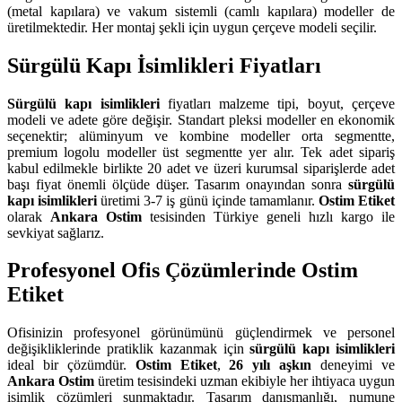
(metal kapılara) ve vakum sistemli (camlı kapılara) modeller de
üretilmektedir. Her montaj şekli için uygun çerçeve modeli seçilir.
Sürgülü Kapı İsimlikleri Fiyatları
Sürgülü kapı isimlikleri
fiyatları malzeme tipi, boyut, çerçeve
modeli ve adete göre değişir. Standart pleksi modeller en ekonomik
seçenektir; alüminyum ve kombine modeller orta segmentte,
premium logolu modeller üst segmentte yer alır. Tek adet sipariş
kabul edilmekle birlikte 20 adet ve üzeri kurumsal siparişlerde adet
başı fiyat önemli ölçüde düşer. Tasarım onayından sonra
sürgülü
kapı isimlikleri
üretimi 3-7 iş günü içinde tamamlanır.
Ostim Etiket
olarak
Ankara Ostim
tesisinden Türkiye geneli hızlı kargo ile
sevkiyat sağlarız.
Profesyonel Ofis Çözümlerinde Ostim
Etiket
Ofisinizin profesyonel görünümünü güçlendirmek ve personel
değişikliklerinde pratiklik kazanmak için
sürgülü kapı isimlikleri
ideal bir çözümdür.
Ostim Etiket
,
26 yılı aşkın
deneyimi ve
Ankara Ostim
üretim tesisindeki uzman ekibiyle her ihtiyaca uygun
isimlik çözümleri sunmaktadır. Tasarım danışmanlığı, numune