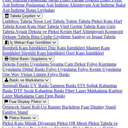
Asit İndirme
Paslanmaz Asit İndirme
Alüminyum Asit İndirme
Bakır
Asit İndirme
Botaş Levhaları
Tabela Çeşitleri
Lightbox Tabela
Neon Led Tabela
Totem Tabela
Pleksi Kutu Harf
Tabela
Krom Kutu Harf Tabela
Vinil Germe Tabela
Kapı Giriş
Tabela
Aynalı Dekota ve Pleksi Kesim Harf
Alüminyum Kompozit
Dekupe Tabela
Bina Cephe Giydirme
Şantiye ve İnşaat Tabela
İç Mekan Kapı İsimlikleri
Bombeli Kapı İsimlikleri
Düz Kapı İsimlikleri
Magnet Kapı
İsimlikleri
Sürgülü Kapı İsimlikleri
Özel Kapı İsimlikleri
Dijital Baskı Uygulama
Dekota Foreks Uygulama Sıvama
Cam Dekor Folyo Kumlama
Uygulama
Dijital Baskı Folyo Uygulama
Folyo Kesim Uygulama
One Way Vision
Lümen Folyo Baskı
Baskı ve Markalama
Serigrafi Baskı
UV Baskı
Tampon Baskı
STS Soğuk Kabartma
Baskı
DTF Sıcak Kabartma Baskı
Fiber Lazer Markalama
Karbon
Lazer Markalama
Cam Fırın Baskı
Fuar Display Pleksi
Örümcek Stand
Roll-Up Banner
Backdrop
Fuar Display Stand
Fasülye Stand
Pleksi Kesim
Pleksi Kutu
Mimik Diyagram
Pleksi QR Menü
Pleksi Tabela ve