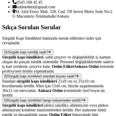
0545 168 45 45
ostimetiket@gmail.com
M. Akif Ersoy Mah. 328. Cad. TR Invest Metro Suits No:2
G Macunköy-Yenimahalle/Ankara
Sıkça Sorulan
Sorular
Sürgülü Kapı İsimlikleri hakkında merak edilenleri sizler için
cevapladık
01
Sürgülü kapı isimliği nedir?
Sürgülü kapı isimlikleri
, sabit çerçeve ve değiştirilebilir iç karttan
oluşan iki parçalı isimlik sistemidir. Personel değişikliklerinde sadece
iç kart yenilenir, çerçeve kalır.
Ostim Etiket
Ankara Ostim
tesisinde
profesyonel üretim yapmaktadır.
02
Sürgülü kapı isimlikleri standart boyutu nedir?
Standart
sürgülü kapı isimlikleri
21x9 cm ve 25x10 cm
boyutlarında üretilir. Mini için 15x6 cm, büyük uygulamalarda
30x12 cm mevcuttur.
Ankara Ostim
tesisimizde özel boyut da
üretilir.
03
Sürgülü kapı isimlikleri hangi malzemeden üretilir?
Sürgülü kapı isimlikleri
pleksi (akrilik), alüminyum veya pleksi-
alüminyum kombine malzemelerden üretilir. Her malzeme farklı
estetik ve dayanıklılık sunar.
Ostim Etiket
bünyesinde tüm