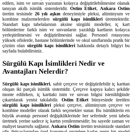
edilen, isim ve unvan yazısının kolayca değiştirilebilmesine olanak
tanıyan akıllı isimlik sistemleridir.
Ostim Etiket
,
Ankara Ostim
üretim tesisinde
26 yılı aşkın
deneyimiyle pleksi, alüminyum ve
kombine malzemelerden
sürgülü kapı isimlikleri
üretmektedir.
Standart kapı tabelalarının aksine sürgülü modeller, iç kart
bölümlerine farklı isim ve unvanların yazıldığı kartların kolayca
yerleştirilmesini ve değiştirilmesini sağlar. Personel rotasyonu
yüksek ofislerde, hastane bölümlerinde ve okul sınıflarında pratik bir
çözüm olan
sürgülü kapı isimlikleri
hakkında detaylı bilgiyi bu
sayfada bulabilirsiniz.
Sürgülü Kapı İsimlikleri Nedir ve
Avantajları Nelerdir?
Sürgülü kapı isimlikleri
, sabit çerçeve ve değiştirilebilir iç karttan
oluşan iki parçalı isimlik sistemidir. Çerçeve kapıya kalıcı şekilde
monte edilirken, iç karttaki isim ve unvan bilgisi istenildiğinde
çıkartılarak yenisi takılabilir.
Ostim Etiket
bünyesinde üretilen
sürgülü kapı isimlikleri
pleksi çerçeve, alüminyum çerçeve ve
kombine modeller olarak farklı seçenekler sunar. Bu isimliklerin en
büyük avantajı personel değişikliklerinde her seferinde yeni tabela
üretmek yerine sadece iç kartın yenilenmesidir; bu sayede zaman ve
maliyet tasarrufu sağlanır.
Ankara Ostim
üretim tesisimizde standart
ofis ihtiyaçlarından özel kurumsal projelere kadar geniş bir model