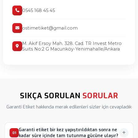
0545 168 45 45
Folyo Kablo Etiket
Kablo Bağı Etiketi
ostimetiket@gmail.com
M. Akif Ersoy Mah. 328. Cad. TR Invest Metro
Suits No:2 G Macunköy-Yenimahalle/Ankara
SIKÇA SORULAN
SORULAR
Garanti Etiket hakkında merak edilenleri sizler için cevapladık
Garanti etiket bir kez yapıştırıldıktan sonra ne
01
kadar süre içinde tam tutunma gücüne ulaşır?