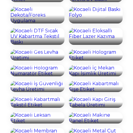
Uygulama
Baskı Folyo
Kocaeli DTF Sıcak
Kocaeli Eloksallı
İncele
İncele
UV Kabartma
Fiber Lazer
Tekstil Baskı
Kazıma
Kocaeli Ges Levha
Kocaeli Hologram
İncele
İncele
Üretimi
Etiket
Kocaeli İç Mekan
Kocaeli Hologram
Kapı İsimlik
İncele
İncele
Numaratör Etiket
Üretimi
Kocaeli İş
Kocaeli
Güvenliği Levha
Kabartmalı Şişe
İncele
İncele
Üretimi
Etiket
Kocaeli
Kabartmalı
Kocaeli Kapı Giriş
İncele
İncele
Tekstil Etiket
Tabela Üretimi
Kocaeli Leksan
Kocaeli Makine
İncele
İncele
Etiket
Panel Etiket
Kocaeli Membran
İncele
İncele
Switch Tuş Takımı
Kocaeli Metal Cut
Üretimi
Etiket
Kocaeli Metal