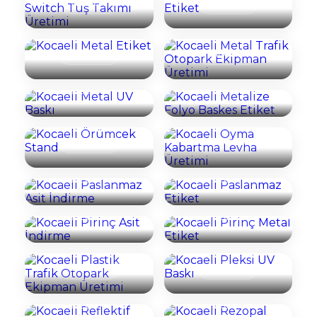
İncele
İncele
Kocaeli Metal
Trafik Otopark
Etiket
Ekipman Üretimi
Kocaeli Metalize
Kocaeli Metal UV
Folyo Baskes
İncele
İncele
Baskı
Etiket
Kocaeli Oyma
İncele
İncele
Kocaeli Örümcek
Kabartma Levha
Stand
Üretimi
Kocaeli
Paslanmaz Asit
Kocaeli
İncele
İncele
İndirme
Paslanmaz Etiket
Kocaeli Pirinç Asit
Kocaeli Pirinç
İncele
İncele
İndirme
Metal Etiket
Kocaeli Plastik
İncele
İncele
Trafik Otopark
Kocaeli Pleksi UV
Ekipman Üretimi
Baskı
Kocaeli Reflektif
Kocaeli Rezopal
İncele
İncele
Etiket
Kazıma Etiket
Kocaeli Roll-Up
Kocaeli Şeffaf
İncele
İncele
Banner
Etiket