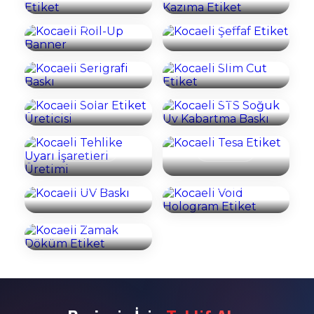
Kocaeli Serigrafi
Kocaeli Slim Cut
İncele
İncele
Baskı
Etiket
Kocaeli STS
Kocaeli Solar
Soğuk Uv
İncele
İncele
Etiket Üreticisi
Kabartma Baskı
Kocaeli Tehlike
İncele
İncele
Uyarı İşaretleri
Kocaeli Tesa
Üretimi
Etiket
Kocaeli Void
İncele
İncele
Kocaeli UV Baskı
Hologram Etiket
Kocaeli Zamak
İncele
İncele
Döküm Etiket
İncele