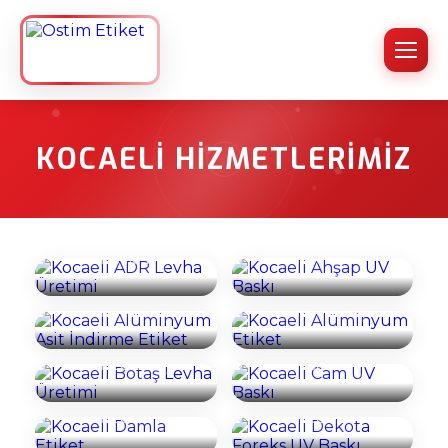
KOCAELI HIZMETLERIMIZ
Kocaeli ADR
Kocaeli Ahşap UV
Levha Üretimi
Baskı
Kocaeli
Kocaeli
Alüminyum Asit
Alüminyum
İncele
İncele
İndirme Etiket
Etiket
Kocaeli Botaş
Kocaeli Cam UV
İncele
İncele
Levha Üretimi
Baskı
Kocaeli Damla
Kocaeli Dekota
İncele
İncele
Etiket
Foreks UV Baskı
Kocaeli
İncele
İncele
Dekota/Foreks
Kocaeli Dijital