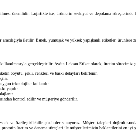
mesi önemlidir. Lojistikte ise, ürünlerin sevkiyat ve depolama süreçlerinde kul
r aracılığıyla iletilir. Esnek, yumuşak ve yüksek yapışkanlı etiketler, ürünlere z
 kullanılmasıyla gerçekleştirilir. Aydın Leksan Etiket olarak, üretim sürecimiz
ketin boyutu, şekli, renkleri ve baskı detayları belirlenir.
ilir.
uygun teknolojiler kullanılır.
skı yapılır.
lajlanır.
ısından kontrol edilir ve müşteriye gönderilir.
esnek ve özelleştirilebilir çözümler sunuyoruz. Müşteri talepleri doğrultusun
 prototip üretim ve deneme süreçleri ile müşterilerimizin beklentilerini en iyi 