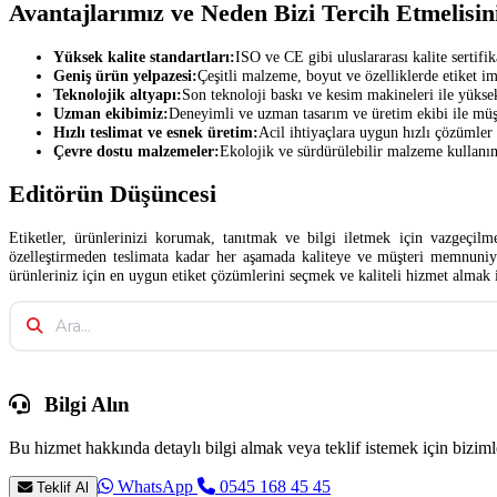
Avantajlarımız ve Neden Bizi Tercih Etmelisin
Yüksek kalite standartları:
ISO ve CE gibi uluslararası kalite sertifik
Geniş ürün yelpazesi:
Çeşitli malzeme, boyut ve özelliklerde etiket i
Teknolojik altyapı:
Son teknoloji baskı ve kesim makineleri ile yüksek
Uzman ekibimiz:
Deneyimli ve uzman tasarım ve üretim ekibi ile müş
Hızlı teslimat ve esnek üretim:
Acil ihtiyaçlara uygun hızlı çözümler 
Çevre dostu malzemeler:
Ekolojik ve sürdürülebilir malzeme kullanımı
Editörün Düşüncesi
Etiketler, ürünlerinizi korumak, tanıtmak ve bilgi iletmek için vazgeçilm
özelleştirmeden teslimata kadar her aşamada kaliteye ve müşteri memnuniye
ürünleriniz için en uygun etiket çözümlerini seçmek ve kaliteli hizmet almak is
Bilgi Alın
Bu hizmet hakkında detaylı bilgi almak veya teklif istemek için bizimle
WhatsApp
0545 168 45 45
Teklif Al