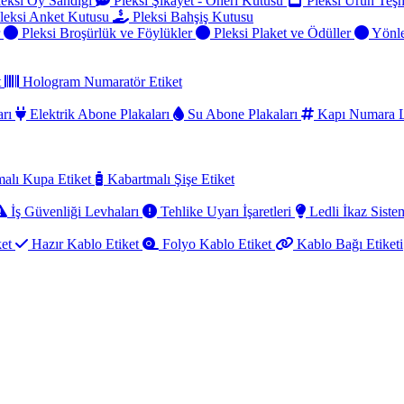
eksi Oy Sandığı
Pleksi Şikayet - Öneri Kutusu
Pleksi Ürün Teşh
leksi Anket Kutusu
Pleksi Bahşiş Kutusu
r
Pleksi Broşürlük ve Föylükler
Pleksi Plaket ve Ödüller
Yönle
t
Hologram Numaratör Etiket
arı
Elektrik Abone Plakaları
Su Abone Plakaları
Kapı Numara L
alı Kupa Etiket
Kabartmalı Şişe Etiket
İş Güvenliği Levhaları
Tehlike Uyarı İşaretleri
Ledli İkaz Sistem
ket
Hazır Kablo Etiket
Folyo Kablo Etiket
Kablo Bağı Etiketi