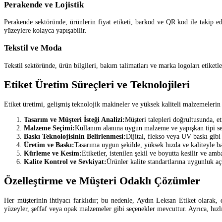
Perakende ve Lojistik
Perakende sektöründe, ürünlerin fiyat etiketi, barkod ve QR kod ile takip edil
yüzeylere kolayca yapışabilir.
Tekstil ve Moda
Tekstil sektöründe, ürün bilgileri, bakım talimatları ve marka logoları etiketle
Etiket Üretim Süreçleri ve Teknolojileri
Etiket üretimi, gelişmiş teknolojik makineler ve yüksek kaliteli malzemelerin
Tasarım ve Müşteri İsteği Analizi:
Müşteri talepleri doğrultusunda, eti
Malzeme Seçimi:
Kullanım alanına uygun malzeme ve yapışkan tipi seç
Baskı Teknolojisinin Belirlenmesi:
Dijital, flekso veya UV baskı gibi 
Üretim ve Baskı:
Tasarıma uygun şekilde, yüksek hızda ve kaliteyle ba
Kürleme ve Kesim:
Etiketler, istenilen şekil ve boyutta kesilir ve amba
Kalite Kontrol ve Sevkiyat:
Ürünler kalite standartlarına uygunluk aç
Özelleştirme ve Müşteri Odaklı Çözümler
Her müşterinin ihtiyacı farklıdır; bu nedenle, Aydın Leksan Etiket olarak, 
yüzeyler, şeffaf veya opak malzemeler gibi seçenekler mevcuttur. Ayrıca, hızlı