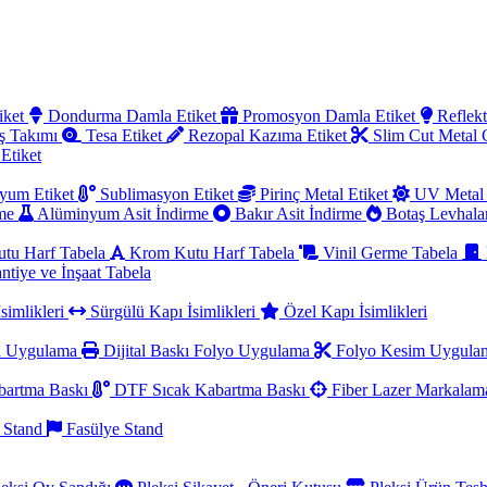
iket
Dondurma Damla Etiket
Promosyon Damla Etiket
Reflekt
ş Takımı
Tesa Etiket
Rezopal Kazıma Etiket
Slim Cut Metal
 Etiket
yum Etiket
Sublimasyon Etiket
Pirinç Metal Etiket
UV Metal 
rme
Alüminyum Asit İndirme
Bakır Asit İndirme
Botaş Levhala
utu Harf Tabela
Krom Kutu Harf Tabela
Vinil Germe Tabela
ntiye ve İnşaat Tabela
simlikleri
Sürgülü Kapı İsimlikleri
Özel Kapı İsimlikleri
a Uygulama
Dijital Baskı Folyo Uygulama
Folyo Kesim Uygul
artma Baskı
DTF Sıcak Kabartma Baskı
Fiber Lazer Markala
 Stand
Fasülye Stand