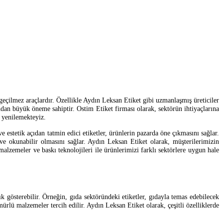
geçilmez araçlardır. Özellikle Aydın Leksan Etiket gibi uzmanlaşmış üreticiler
ndan büyük öneme sahiptir. Ostim Etiket firması olarak, sektörün ihtiyaçlarına
i yenilemekteyiz.
ve estetik açıdan tatmin edici etiketler, ürünlerin pazarda öne çıkmasını sağlar.
u ve okunabilir olmasını sağlar. Aydın Leksan Etiket olarak, müşterilerimizin
 malzemeler ve baskı teknolojileri ile ürünlerimizi farklı sektörlere uygun hale
ık gösterebilir. Örneğin, gıda sektöründeki etiketler, gıdayla temas edebilecek
rlü malzemeler tercih edilir. Aydın Leksan Etiket olarak, çeşitli özelliklerde