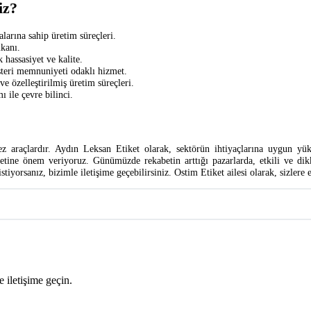
iz?
alarına sahip üretim süreçleri.
mkanı.
 hassasiyet ve kalite.
teri memnuniyeti odaklı hizmet.
ve özelleştirilmiş üretim süreçleri.
 ile çevre bilinci.
ez araçlardır. Aydın Leksan Etiket olarak, sektörün ihtiyaçlarına uygun yü
tine önem veriyoruz. Günümüzde rekabetin arttığı pazarlarda, etkili ve dikk
tiyorsanız, bizimle iletişime geçebilirsiniz. Ostim Etiket ailesi olarak, sizlere 
 iletişime geçin.