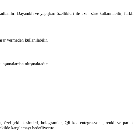
lanılır. Dayanıklı ve yapışkan özellikleri ile uzun süre kullanılabilir, farklı
arar vermeden kullanılabilir.
 şu aşamalardan oluşmaktadır:
da, özel şekil kesimleri, hologramlar, QR kod entegrasyonu, renkli ve parlak
şekilde karşılamayı hedefliyoruz.