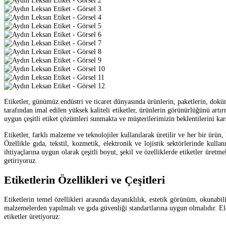
Etiketler, günümüz endüstri ve ticaret dünyasında ürünlerin, paketlerin, dokü
tarafından imal edilen yüksek kaliteli etiketler, ürünlerin görünürlüğünü art
uygun çeşitli etiket çözümleri sunmakta ve müşterilerimizin beklentilerini ka
Etiketler, farklı malzeme ve teknolojiler kullanılarak üretilir ve her bir ürün,
Özellikle gıda, tekstil, kozmetik, elektronik ve lojistik sektörlerinde kull
ihtiyaçlarına uygun olarak çeşitli boyut, şekil ve özelliklerde etiketler üretm
getiriyoruz.
Etiketlerin Özellikleri ve Çeşitleri
Etiketlerin temel özellikleri arasında dayanıklılık, estetik görünüm, okunabil
malzemelerden yapılmalı ve gıda güvenliği standartlarına uygun olmalıdır. Ele
etiketler üretiyoruz: