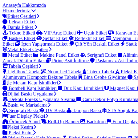
Anasayfa
Hakkımızda
Hizmetlerimiz
Etiket Çeşitleri
Leksan Etiket
Damla Etiket
Tekne Etiketi
VIP Araç Etiketi
Uçak Etiket
Karavan Et
Baskes Etiket
Şeffaf Etiket
Reflektif Etiket
Membran Tu
Etiket
İçten Yapıştırmalı Etiket
Çift Yön Baskılı Etiket
Statik
Metal Etiket Çeşitleri
Metal Etiket
Makine Panel Etiket
Serigrafi Etiket
Alümin
Zamak Döküm Etiket
Pirinç Asit İndirme
Paslanmaz Asit İndi
Tabela Çeşitleri
Lightbox Tabela
Neon Led Tabela
Totem Tabela
Pleksi K
Alüminyum Kompozit Dekupe Tabela
Bina Cephe Giydirme
Şa
İç Mekan Kapı İsimlikleri
Bombeli Kapı İsimlikleri
Düz Kapı İsimlikleri
Magnet Kapı İ
Dijital Baskı Uygulama
Dekota Foreks Uygulama Sıvama
Cam Dekor Folyo Kumlam
Baskı ve Markalama
Serigrafi Baskı
UV Baskı
Tampon Baskı
STS Soğuk Kab
Fuar Display Pleksi
Örümcek Stand
Roll-Up Banner
Backdrop
Fuar Display
Pleksi Kesim
Pleksi Kutu