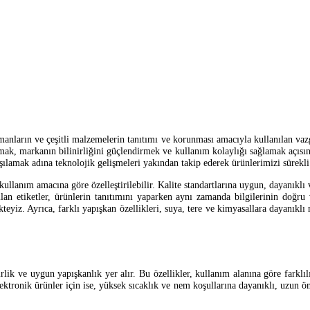
manların ve çeşitli malzemelerin tanıtımı ve korunması amacıyla kullanılan vaz
ırmak, markanın bilinirliğini güçlendirmek ve kullanım kolaylığı sağlamak açısı
rşılamak adına teknolojik gelişmeleri yakından takip ederek ürünlerimizi sürekl
 kullanım amacına göre özelleştirilebilir. Kalite standartlarına uygun, dayanıklı 
anılan etiketler, ürünlerin tanıtımını yaparken aynı zamanda bilgilerinin doğr
ekteyiz. Ayrıca, farklı yapışkan özellikleri, suya, tere ve kimyasallara dayanıklı
irlik ve uygun yapışkanlık yer alır. Bu özellikler, kullanım alanına göre farklıl
ktronik ürünler için ise, yüksek sıcaklık ve nem koşullarına dayanıklı, uzun ömü