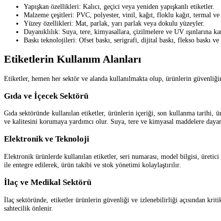
Yapışkan özellikleri: Kalıcı, geçici veya yeniden yapışkanlı etiketler.
Malzeme çeşitleri: PVC, polyester, vinil, kağıt, floklu kağıt, termal v
Yüzey özellikleri: Mat, parlak, yarı parlak veya dokulu yüzeyler.
Dayanıklılık: Suya, tere, kimyasallara, çizilmelere ve UV ışınlarına kar
Baskı teknolojileri: Ofset baskı, serigrafi, dijital baskı, flekso baskı v
Etiketlerin Kullanım Alanları
Etiketler, hemen her sektör ve alanda kullanılmakta olup, ürünlerin güvenliğini
Gıda ve İçecek Sektörü
Gıda sektöründe kullanılan etiketler, ürünlerin içeriği, son kullanma tarihi, ü
ve kalitesini korumaya yardımcı olur. Suya, tere ve kimyasal maddelere dayanık
Elektronik ve Teknoloji
Elektronik ürünlerde kullanılan etiketler, seri numarası, model bilgisi, üreti
ile entegre edilerek, ürün takibi ve stok yönetimi kolaylaştırılır.
İlaç ve Medikal Sektörü
İlaç sektöründe, etiketler ürünlerin güvenliği ve izlenebilirliği açısından k
sahtecilik önlenir.