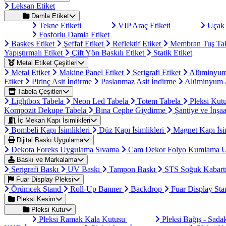
Leksan Etiket
Damla Etiket
Tekne Etiketi
VIP Araç Etiketi
Uçak 
Fosforlu Damla Etiket
Baskes Etiket
Şeffaf Etiket
Reflektif Etiket
Membran Tuş Ta
Yapıştırmalı Etiket
Çift Yön Baskılı Etiket
Statik Etiket
Metal Etiket Çeşitleri
Metal Etiket
Makine Panel Etiket
Serigrafi Etiket
Alüminyum
Etiket
Pirinç Asit İndirme
Paslanmaz Asit İndirme
Alüminyum A
Tabela Çeşitleri
Lightbox Tabela
Neon Led Tabela
Totem Tabela
Pleksi Kut
Kompozit Dekupe Tabela
Bina Cephe Giydirme
Şantiye ve İnşaa
İç Mekan Kapı İsimlikleri
Bombeli Kapı İsimlikleri
Düz Kapı İsimlikleri
Magnet Kapı İsi
Dijital Baskı Uygulama
Dekota Foreks Uygulama Sıvama
Cam Dekor Folyo Kumlama 
Baskı ve Markalama
Serigrafi Baskı
UV Baskı
Tampon Baskı
STS Soğuk Kabart
Fuar Display Pleksi
Örümcek Stand
Roll-Up Banner
Backdrop
Fuar Display St
Pleksi Kesim
Pleksi Kutu
Pleksi Ramak Kala Kutusu
Pleksi Bağış - Sad