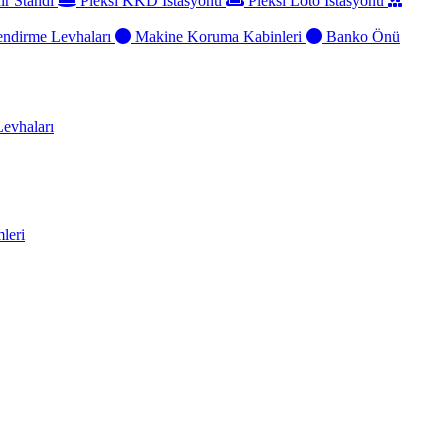
ir Standı
Pleksi KKD İstasyonu
Pleksi Loto İstasyonu
ndirme Levhaları
Makine Koruma Kabinleri
Banko Önü
evhaları
leri