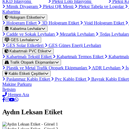
KKD İstasyonu
Pleksi Loto İstasyonu
Pleksi K
Mimik Diyagram
Pleksi QR Menü
Pleksi Tabela ve Logolar
Kabartma
Hologram Etiketleri
Hologram Etiket
3D Hologram Etiket
Void Hologram Etiket
Kabartma Levhalar
Cadde ve Sokak Levhaları
Mezarlık Levhaları
Tedaş Levhalar
GES Levhaları
GES Solar Etiketleri
GES Güneş Enerji Levhaları
Kabartmalı PVC Etiket
Kabartmalı Tekstil Etiket
Kabartmalı Termos Etiket
Kabartmalı
Trafik Otopark Ekipmanları
Plastik ve Metal Trafik Otopark Ekipmanları
ADR Levhaları
İş
Kablo Etiketi Çeşitleri
Paslanmaz Kablo Etiket
Pvc Kablo Etiket
Bayrak Kablo Etike
Makine Parkuru
İletişim
Hemen Ara
Aydın Leksan Etiket