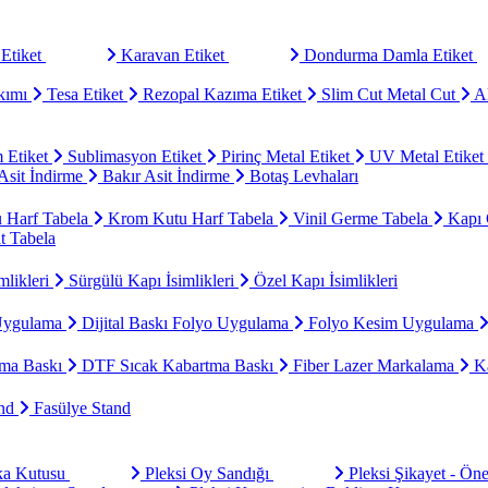
Etiket
Karavan Etiket
Dondurma Damla Etiket
kımı
Tesa Etiket
Rezopal Kazıma Etiket
Slim Cut Metal Cut
Al
 Etiket
Sublimasyon Etiket
Pirinç Metal Etiket
UV Metal Etiket
sit İndirme
Bakır Asit İndirme
Botaş Levhaları
u Harf Tabela
Krom Kutu Harf Tabela
Vinil Germe Tabela
Kapı 
t Tabela
mlikleri
Sürgülü Kapı İsimlikleri
Özel Kapı İsimlikleri
Uygulama
Dijital Baskı Folyo Uygulama
Folyo Kesim Uygulama
ma Baskı
DTF Sıcak Kabartma Baskı
Fiber Lazer Markalama
Ka
and
Fasülye Stand
aka Kutusu
Pleksi Oy Sandığı
Pleksi Şikayet - Ön