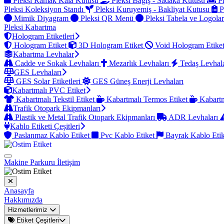
Pleksi Ramak Kala Kutusu
Pleksi Bağış - Sadaka Kutusu
Pl
Pleksi Koleksiyon Standı
Pleksi Kuruyemiş - Bakliyat Kutusu
P
Mimik Diyagram
Pleksi QR Menü
Pleksi Tabela ve Logola
Pleksi Kabartma
Hologram Etiketleri
Hologram Etiket
3D Hologram Etiket
Void Hologram Etike
Kabartma Levhalar
Cadde ve Sokak Levhaları
Mezarlık Levhaları
Tedaş Levhal
GES Levhaları
GES Solar Etiketleri
GES Güneş Enerji Levhaları
Kabartmalı PVC Etiket
Kabartmalı Tekstil Etiket
Kabartmalı Termos Etiket
Kabartm
Trafik Otopark Ekipmanları
Plastik ve Metal Trafik Otopark Ekipmanları
ADR Levhaları
Kablo Etiketi Çeşitleri
Paslanmaz Kablo Etiket
Pvc Kablo Etiket
Bayrak Kablo Eti
Makine Parkuru
İletişim
Anasayfa
Hakkımızda
Hizmetlerimiz
Etiket Çeşitleri