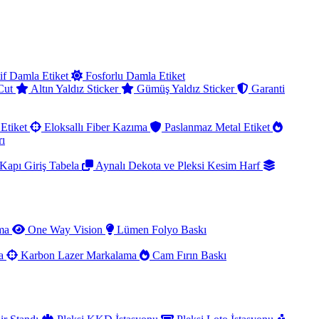
if Damla Etiket
Fosforlu Damla Etiket
 Cut
Altın Yaldız Sticker
Gümüş Yaldız Sticker
Garanti
Etiket
Eloksallı Fiber Kazıma
Paslanmaz Metal Etiket
rı
Kapı Giriş Tabela
Aynalı Dekota ve Pleksi Kesim Harf
ama
One Way Vision
Lümen Folyo Baskı
ma
Karbon Lazer Markalama
Cam Fırın Baskı