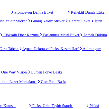
Promosyon Damla Etiket
Reflektif Damla Etiket
tın Yaldız Sticker
Gümüş Yaldız Sticker
Garanti Etiket
İçten
Eloksallı Fiber Kazıma
Paslanmaz Metal Etiket
Zamak Döküm
Giriş Tabela
Aynalı Dekota ve Pleksi Kesim Harf
Alüminyum
One Way Vision
Lümen Folyo Baskı
rbon Lazer Markalama
Cam Fırın Baskı
eri Kutusu
Pleksi Ürün Teşhir Standı
Pleksi