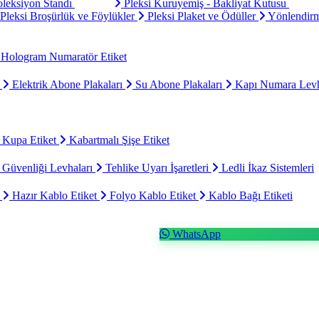
oleksiyon Standı
Pleksi Kuruyemiş - Bakliyat Kutusu
Pleksi Broşürlük ve Föylükler
Pleksi Plaket ve Ödüller
Yönlendirm
Hologram Numaratör Etiket
ı
Elektrik Abone Plakaları
Su Abone Plakaları
Kapı Numara Levh
 Kupa Etiket
Kabartmalı Şişe Etiket
 Güvenliği Levhaları
Tehlike Uyarı İşaretleri
Ledli İkaz Sistemleri
t
Hazır Kablo Etiket
Folyo Kablo Etiket
Kablo Bağı Etiketi
WhatsApp