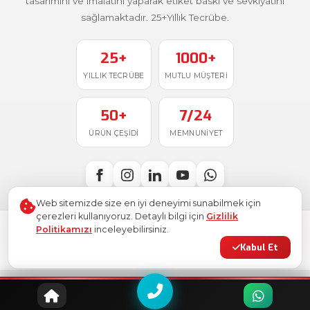
tasarımını ve imalatını yaparak etiket baskı ve sevkiyatını
sağlamaktadır. 25+Yıllık Tecrübe.
25+
1000+
YILLIK TECRÜBE
MUTLU MÜŞTERI
50+
7/24
ÜRÜN ÇEŞIDI
MEMNUNIYET
Web sitemizde size en iyi deneyimi sunabilmek için
çerezleri kullanıyoruz. Detaylı bilgi için
Gizlilik
Politikamızı
inceleyebilirsiniz.
Türkiye'de
ile üretildi
© 2026
Ostim Etiket
. Tüm hakları saklıdır.
Kabul Et
Gizlilik Politikası
Kullanım Şartları
KVKK
Site Haritası