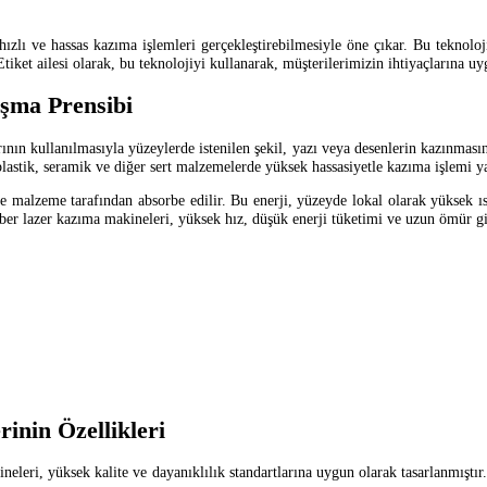
 hızlı ve hassas kazıma işlemleri gerçekleştirebilmesiyle öne çıkar. Bu teknol
iket ailesi olarak, bu teknolojiyi kullanarak, müşterilerimizin ihtiyaçlarına 
ışma Prensibi
ının kullanılmasıyla yüzeylerde istenilen şekil, yazı veya desenlerin kazınmasını
, plastik, seramik ve diğer sert malzemelerde yüksek hassasiyetle kazıma işlemi ya
 ve malzeme tarafından absorbe edilir. Bu enerji, yüzeyde lokal olarak yüksek
iber lazer kazıma makineleri, yüksek hız, düşük enerji tüketimi ve uzun ömür gi
inin Özellikleri
neleri, yüksek kalite ve dayanıklılık standartlarına uygun olarak tasarlanmıştır.