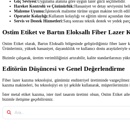
Güç Seviyesi:
Uygulama alanına göre uygun lazer gücü seçilmelidir.
Hareket Kontrolü ve Çözünürlük:
Hassasiyet ve detay seviyesini beli
Malzeme Uyumu:
İşlenecek malzeme türüne uygun makine tercih edil
Operatör Kolaylığı:
Kullanım kolaylığı ve eğitim süresi açısından öne
Servis ve Destek Hizmetleri:
Satış sonrası teknik destek ve yedek par
Ostim Etiket ve Bartın Eloksallı Fiber Lazer
Ostim Etiket olarak, Bartın Eloksallı bölgesinde geliştirdiğimiz fiber lazer 
Ürünlerimiz, yüksek hassasiyet, dayanıklılık ve kullanıcı dostu arayüzleriyle 
Bizimle çalışarak, üretim verimliliğinizi artırabilir, kalite standartlarınızı yü
Editörün Düşüncesi ve Genel Değerlendirme
Fiber lazer kazıma teknolojisi, günümüz endüstriyel üretiminde vazgeçilmez bi
kazıma makineleri, bu teknolojiyi en iyi şekilde kullanarak, müşterilerimizin 
İster metal etiket kazıma, ister özel tasarım üretimi olsun, Ostim Etiket a
bizimle iletişime geçebilirsiniz.