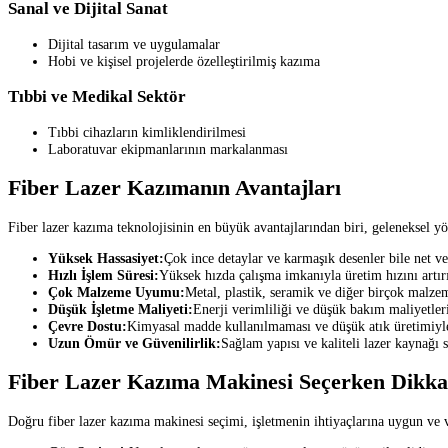
Sanal ve Dijital Sanat
Dijital tasarım ve uygulamalar
Hobi ve kişisel projelerde özelleştirilmiş kazıma
Tıbbi ve Medikal Sektör
Tıbbi cihazların kimliklendirilmesi
Laboratuvar ekipmanlarının markalanması
Fiber Lazer Kazımanın Avantajları
Fiber lazer kazıma teknolojisinin en büyük avantajlarından biri, geleneksel yö
Yüksek Hassasiyet:
Çok ince detaylar ve karmaşık desenler bile net ve
Hızlı İşlem Süresi:
Yüksek hızda çalışma imkanıyla üretim hızını artırı
Çok Malzeme Uyumu:
Metal, plastik, seramik ve diğer birçok malze
Düşük İşletme Maliyeti:
Enerji verimliliği ve düşük bakım maliyetler
Çevre Dostu:
Kimyasal madde kullanılmaması ve düşük atık üretimiyle
Uzun Ömür ve Güvenilirlik:
Sağlam yapısı ve kaliteli lazer kaynağı
Fiber Lazer Kazıma Makinesi Seçerken Dikka
Doğru fiber lazer kazıma makinesi seçimi, işletmenin ihtiyaçlarına uygun ve ve