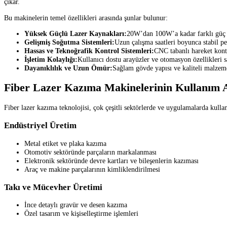
çıkar.
Bu makinelerin temel özellikleri arasında şunlar bulunur:
Yüksek Güçlü Lazer Kaynakları:
20W’dan 100W’a kadar farklı güç seç
Gelişmiş Soğutma Sistemleri:
Uzun çalışma saatleri boyunca stabil pe
Hassas ve Teknoğrafik Kontrol Sistemleri:
CNC tabanlı hareket kontr
İşletim Kolaylığı:
Kullanıcı dostu arayüzler ve otomasyon özellikleri sa
Dayanıklılık ve Uzun Ömür:
Sağlam gövde yapısı ve kaliteli malzem
Fiber Lazer Kazıma Makinelerinin Kullanım A
Fiber lazer kazıma teknolojisi, çok çeşitli sektörlerde ve uygulamalarda kulla
Endüstriyel Üretim
Metal etiket ve plaka kazıma
Otomotiv sektöründe parçaların markalanması
Elektronik sektöründe devre kartları ve bileşenlerin kazıması
Araç ve makine parçalarının kimliklendirilmesi
Takı ve Mücevher Üretimi
İnce detaylı gravür ve desen kazıma
Özel tasarım ve kişiselleştirme işlemleri