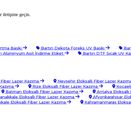
 iletişime geçin.
artma Baskı
Bartın Dekota Foreks UV Baskı
Bart
n Alüminyum Asit İndirme Etiket
Bartın DTF Sıcak UV Ka
ı Fiber Lazer Kazıma
Nevşehir Eloksallı Fiber Lazer Kazım
r Kazıma
Rize Eloksallı Fiber Lazer Kazıma
Kocaeli
Batman Eloksallı Fiber Lazer Kazıma
Antalya Eloksallı
anakkale Eloksallı Fiber Lazer Kazıma
Afyonkarahisar Elok
kkale Eloksallı Fiber Lazer Kazıma
Kahramanmaraş Eloksall