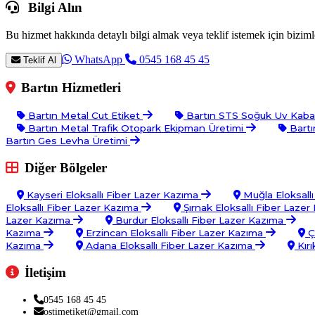
Bilgi Alın
Bu hizmet hakkında detaylı bilgi almak veya teklif istemek için bizimle
WhatsApp
0545 168 45 45
Teklif Al
Bartın Hizmetleri
Bartın Metal Cut Etiket
Bartın STS Soğuk Uv Kab
Bartın Metal Trafik Otopark Ekipman Üretimi
Bartı
Bartın Ges Levha Üretimi
Diğer Bölgeler
Kayseri Eloksallı Fiber Lazer Kazıma
Muğla Eloksall
Eloksallı Fiber Lazer Kazıma
Şırnak Eloksallı Fiber Laze
Lazer Kazıma
Burdur Eloksallı Fiber Lazer Kazıma
Kazıma
Erzincan Eloksallı Fiber Lazer Kazıma
Ç
Kazıma
Adana Eloksallı Fiber Lazer Kazıma
Kırı
İletişim
0545 168 45 45
ostimetiket@gmail.com