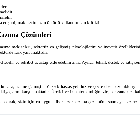
rler.
melidir.
mlidir.
ça erişimi, makinenin uzun ömürlü kullanımı için kritiktir.
 Kazıma Çözümleri
kazıma makineleri, sektörün en gelişmiş teknolojilerini ve inovatif özellikler
sektörde fark yaratmaktadır.
kseltebilir ve rekabet avantajı elde edebilirsiniz. Ayrıca, teknik destek ve satış 
r araç haline gelmiştir. Yüksek hassasiyet, hız ve çevre dostu özellikleriyle,
ihtiyaçlarını karşılamaktadır. Üretici ve imalatçı kimliğimizle, her zaman en ka
ilesi olarak, sizin için en uygun fiber lazer kazıma çözümünü sunmaya hazırız.