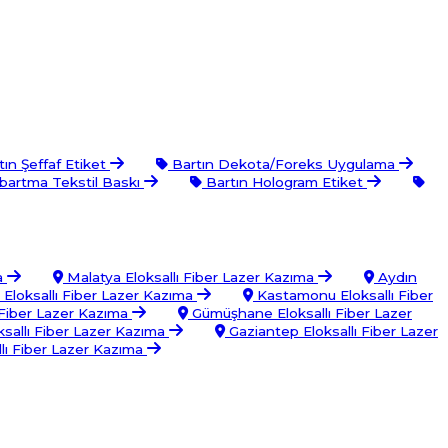
ın Şeffaf Etiket
Bartın Dekota/Foreks Uygulama
bartma Tekstil Baskı
Bartın Hologram Etiket
a
Malatya Eloksallı Fiber Lazer Kazıma
Aydın
 Eloksallı Fiber Lazer Kazıma
Kastamonu Eloksallı Fiber
 Fiber Lazer Kazıma
Gümüşhane Eloksallı Fiber Lazer
sallı Fiber Lazer Kazıma
Gaziantep Eloksallı Fiber Lazer
ı Fiber Lazer Kazıma