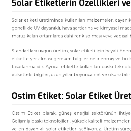
Solar Etiketlerin Özellikleri v
Solar etiketi üretiminde kullanılan malzemeler, dayanı
genellikle UV dayanıklı, hava şartlarına ve kimyasal mad
maruz kalan ortamlarda dahi renk solması veya yapısa
Standartlara uygun üretim, solar etiketi için hayati öne
etikette yer alması gereken bilgiler belirlenmiş ve bu b
tasarlanmalıdır. Ayrıca, etikette kullanılan baskı teknol
etiketteki bilgiler, uzun yıllar boyunca net ve okunabilir 
Ostim Etiket: Solar Etiket Üre
Ostim Etiket olarak, güneş enerjisi sektörünün ihtiy
Gelişmiş baskı teknolojileri, yüksek kaliteli malzeme
ve en dayanıklı solar etiketleri sağlıyoruz. Üretim sür