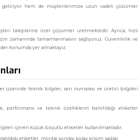
getiriyor hem de müşterilerimize uzun vadeli çözümler
teri taleplerine özel çözümler üretmektedir. Ayrıca, hızlı
nizin zamanında tamamlanmasını sağlıyoruz. Güvenilirlik ve
lider konumda yer almaktayız.
nları
r üzerinde teknik bilgiler, seri numarası ve üretici bilgileri
e, performans ve teknik özelliklerin belirtildiği etiketler
gileri içeren küçük boyutlu etiketler kullanılmaktadır.
atıldığı etiketler, montaj sonrası kolay erişim sağlar.