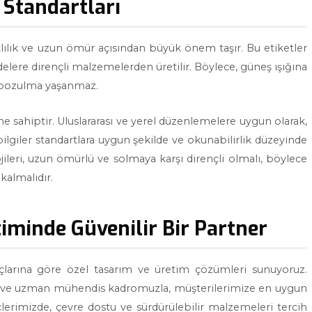
e Standartları
klılık ve uzun ömür açısından büyük önem taşır. Bu etiketler
delere dirençli malzemelerden üretilir. Böylece, güneş ışığına
l bozulma yaşanmaz.
me sahiptir. Uluslararası ve yerel düzenlemelere uygun olarak,
ilgiler standartlara uygun şekilde ve okunabilirlik düzeyinde
ojileri, uzun ömürlü ve solmaya karşı dirençli olmalı, böylece
kalmalıdır.
timinde Güvenilir Bir Partner
açlarına göre özel tasarım ve üretim çözümleri sunuyoruz.
ler ve uzman mühendis kadromuzla, müşterilerimize en uygun
eçlerimizde, çevre dostu ve sürdürülebilir malzemeleri tercih