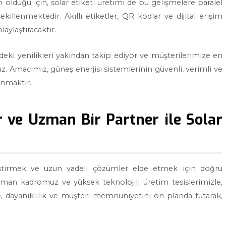
 olduğu için, solar etiketi üretimi de bu gelişmelere paralel
killenmektedir. Akıllı etiketler, QR kodlar ve dijital erişim
aylaştıracaktır.
rdeki yenilikleri yakından takip ediyor ve müşterilerimize en
. Amacımız, güneş enerjisi sistemlerinin güvenli, verimli ve
unmaktır.
r ve Uzman Bir Partner ile Solar
leştirmek ve uzun vadeli çözümler elde etmek için doğru
man kadromuz ve yüksek teknolojili üretim tesislerimizle,
te, dayanıklılık ve müşteri memnuniyetini ön planda tutarak,