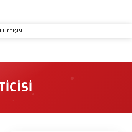
RU
İLETIŞIM
ICISI