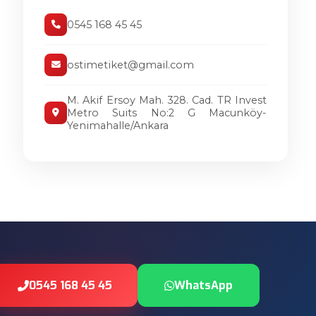
0545 168 45 45
ostimetiket@gmail.com
M. Akif Ersoy Mah. 328. Cad. TR Invest
Metro Suits No:2 G Macunköy-
Yenimahalle/Ankara
0545 168 45 45
WhatsApp