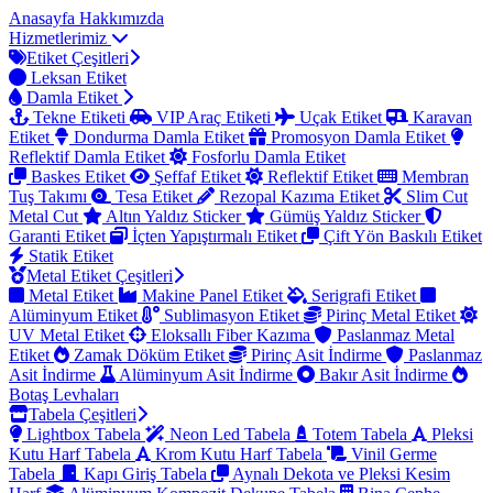
Anasayfa
Hakkımızda
Hizmetlerimiz
Etiket Çeşitleri
Leksan Etiket
Damla Etiket
Tekne Etiketi
VIP Araç Etiketi
Uçak Etiket
Karavan
Etiket
Dondurma Damla Etiket
Promosyon Damla Etiket
Reflektif Damla Etiket
Fosforlu Damla Etiket
Baskes Etiket
Şeffaf Etiket
Reflektif Etiket
Membran
Tuş Takımı
Tesa Etiket
Rezopal Kazıma Etiket
Slim Cut
Metal Cut
Altın Yaldız Sticker
Gümüş Yaldız Sticker
Garanti Etiket
İçten Yapıştırmalı Etiket
Çift Yön Baskılı Etiket
Statik Etiket
Metal Etiket Çeşitleri
Metal Etiket
Makine Panel Etiket
Serigrafi Etiket
Alüminyum Etiket
Sublimasyon Etiket
Pirinç Metal Etiket
UV Metal Etiket
Eloksallı Fiber Kazıma
Paslanmaz Metal
Etiket
Zamak Döküm Etiket
Pirinç Asit İndirme
Paslanmaz
Asit İndirme
Alüminyum Asit İndirme
Bakır Asit İndirme
Botaş Levhaları
Tabela Çeşitleri
Lightbox Tabela
Neon Led Tabela
Totem Tabela
Pleksi
Kutu Harf Tabela
Krom Kutu Harf Tabela
Vinil Germe
Tabela
Kapı Giriş Tabela
Aynalı Dekota ve Pleksi Kesim