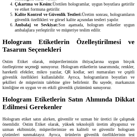
Çıkartma ve Kesim:
Üretilen hologramlar, uygun boyutlara getirilir
ve etiket formuna getirilir.
Kalite Kontrol ve Güvenlik Testleri:
Üretim sonrası, hologramların
güvenlik özellikleri ve görsel kalite açısından testleri yapılır.
Ambalaj ve Sevkiyat:
Son aşamada, hologram etiketler uygun
ambalajlara yerleştirilir ve müşteriye teslim edilir.
Hologram Etiketlerin Özelleştirilmesi ve
Tasarım Seçenekleri
Ostim Etiket olarak, müşterilerimizin ihtiyaçlarına uygun birçok
özelleştirme seçeneği sunuyoruz. Hologram etiketlerin tasarımında; renkler,
hareketli efektler, mikro yazılar, QR kodlar, seri numaraları ve çeşitli
güvenlik özellikleri kullanılabilir. Ayrıca, hologramların boyutları ve
şekilleri de müşterinin talebine göre belirlenir. Bu sayede, markanızın
kimliğine en uygun ve en etkili güvenlik çözümünü sunuyoruz.
Hologram Etiketlerin Satın Alımında Dikkat
Edilmesi Gerekenler
Hologram etiket satın alırken, güvenilir ve uzman bir üretici ile çalışmak
önemlidir. Ostim Etiket olarak, yüksek teknolojili üretim altyapımız ve
uzman ekibimizle, müşterilerimize en kaliteli ve güvenilir hologram
çözümleri sunmaktayız. Ayrıca, ürünlerin güvenlik özelliklerinin test