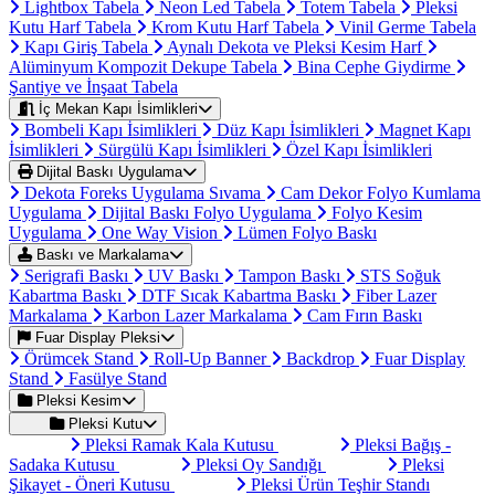
Lightbox Tabela
Neon Led Tabela
Totem Tabela
Pleksi
Kutu Harf Tabela
Krom Kutu Harf Tabela
Vinil Germe Tabela
Kapı Giriş Tabela
Aynalı Dekota ve Pleksi Kesim Harf
Alüminyum Kompozit Dekupe Tabela
Bina Cephe Giydirme
Şantiye ve İnşaat Tabela
İç Mekan Kapı İsimlikleri
Bombeli Kapı İsimlikleri
Düz Kapı İsimlikleri
Magnet Kapı
İsimlikleri
Sürgülü Kapı İsimlikleri
Özel Kapı İsimlikleri
Dijital Baskı Uygulama
Dekota Foreks Uygulama Sıvama
Cam Dekor Folyo Kumlama
Uygulama
Dijital Baskı Folyo Uygulama
Folyo Kesim
Uygulama
One Way Vision
Lümen Folyo Baskı
Baskı ve Markalama
Serigrafi Baskı
UV Baskı
Tampon Baskı
STS Soğuk
Kabartma Baskı
DTF Sıcak Kabartma Baskı
Fiber Lazer
Markalama
Karbon Lazer Markalama
Cam Fırın Baskı
Fuar Display Pleksi
Örümcek Stand
Roll-Up Banner
Backdrop
Fuar Display
Stand
Fasülye Stand
Pleksi Kesim
Pleksi Kutu
Pleksi Ramak Kala Kutusu
Pleksi Bağış -
Sadaka Kutusu
Pleksi Oy Sandığı
Pleksi
Şikayet - Öneri Kutusu
Pleksi Ürün Teşhir Standı