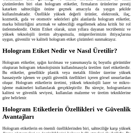
çözümlerden biri olan hologram etiketler, firmaların ürünlerine prestij
katarken sahteciliğin önüne geçmek amacıyla da yaygın şekilde
kullanılmaktadır. Özellikle yüksek değerli ürünler, elektronik, ilaç,
kozmetik, gıda ve otomotiv sektörleri gibi alanlarda hologram etiketler,
marka bilinirliğini artırmak ve sahteciliği engellemek adına kritik bir rol
üstlenmektedir. Ostim Etiket olarak, uzun yıllara dayanan tecrübemiz ve
yüksek teknolojili üretim altyapımızla, müşterilerimizin ihtiyaçlarına
uygun, güvenilir ve kaliteli hologram etiket çözümleri sunmaktayız.
Hologram Etiket Nedir ve Nasıl Üretilir?
Hologram etiketler, ışığın kırılması ve yansımasıyla üç boyutlu görüntüler
oluşturan hologram teknolojisinin kullanılmasıyla üretilen özel etiketlerdir.
Bu etiketler, genellikle plastik veya metalik filmler üzerine yüksek
hassasiyetle işlenen ve çeşitli güvenlik özellikleri içeren görsel unsurlardan
oluşur. Hologram etiketlerin üretimi, yüksek teknolojili lazer ve mikro-
işleme makineleri kullanılarak gerçekleştirilir. Bu süreçte, hologramların
kalitesi ve güvenlik seviyesi, kullanılan malzeme ve üretim tekniklerine
göre belirlenir.
Hologram Etiketlerin Özellikleri ve Güvenlik
Avantajları
Hologram etiketlerin en önemli özelliklerinden biri, sahteciliğe karşı yüksek