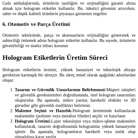
Gıda ambalajlarında, ürünlerin tazeliğini ve orijinalliğini garanti altına
almak için hologram etiketler kullanılır. Bu, tüketici güvenini artırırken,
sahte ve düşük kaliteli ürünlerin piyasaya girmesini engeller.
6. Otomotiv ve Parça Üretimi
Otomotiv sektöründe, parça ve aksesuarların orijinalliğini göstermek ve
sahteciliği önlemek adına hologram etiketler kullanılır. Bu sayede, ürünlerin
güvenilirliği ve marka itibarı korunur.
Hologram Etiketlerin Üretim Süreci
Hologram etiketlerin üretimi, yüksek hassasiyet ve teknolojik altyapı
gerektiren karmaşık bir süreçtir. Bu süreç temel olarak aşağıdaki adımlardan
oluşur:
Tasarım ve Güvenlik Unsurlarının Belirlenmesi:
Müşteri talepleri
ve güvenlik gereksinimleri doğrultusunda, özel hologram tasarımları
oluşturulur. Bu aşamada, mikro yazılar, hareketli efektler ve 3D
görseller gibi güvenlik özellikleri belirlenir.
Malzeme Seçimi ve Hazırlık:
Hologram üretiminde kullanılacak
malzemeler (polimer veya metalize filmler) seçilir ve hazırlanır.
Hologram Üretimi:
Lazer teknolojisi veya mikro-işleme makineleri
kullanılarak, tasarım doğrultusunda hologramlar yüksek hassasiyetle
işlenir. Bu aşamada, hologramların hareketli veya statik olup
olmadığına karar verilir.