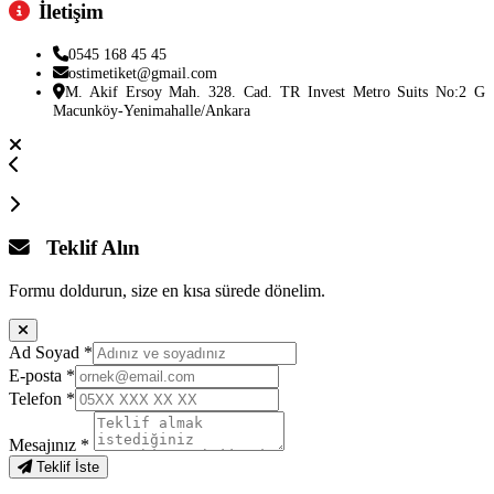
İletişim
0545 168 45 45
ostimetiket@gmail.com
M. Akif Ersoy Mah. 328. Cad. TR Invest Metro Suits No:2 G
Macunköy-Yenimahalle/Ankara
Teklif Alın
Formu doldurun, size en kısa sürede dönelim.
Ad Soyad
*
E-posta
*
Telefon
*
Mesajınız
*
Teklif İste