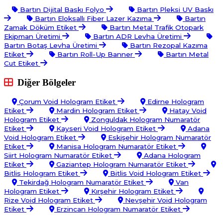
Bartın Dijital Baskı Folyo
Bartın Pleksi UV Baskı
Bartın Eloksallı Fiber Lazer Kazıma
Bartın
Zamak Döküm Etiket
Bartın Metal Trafik Otopark
Ekipman Üretimi
Bartın ADR Levha Üretimi
Bartın Botaş Levha Üretimi
Bartın Rezopal Kazıma
Etiket
Bartın Roll-Up Banner
Bartın Metal
Cut Etiket
Diğer Bölgeler
Çorum Void Hologram Etiket
Edirne Hologram
Etiket
Mardin Hologram Etiket
Hatay Void
Hologram Etiket
Zonguldak Hologram Numaratör
Etiket
Kayseri Void Hologram Etiket
Adana
Void Hologram Etiket
Eskişehir Hologram Numaratör
Etiket
Manisa Hologram Numaratör Etiket
Siirt Hologram Numaratör Etiket
Adana Hologram
Etiket
Gaziantep Hologram Numaratör Etiket
Bitlis Hologram Etiket
Bitlis Void Hologram Etiket
Tekirdağ Hologram Numaratör Etiket
Van
Hologram Etiket
Kırşehir Hologram Etiket
Rize Void Hologram Etiket
Nevşehir Void Hologram
Etiket
Erzincan Hologram Numaratör Etiket