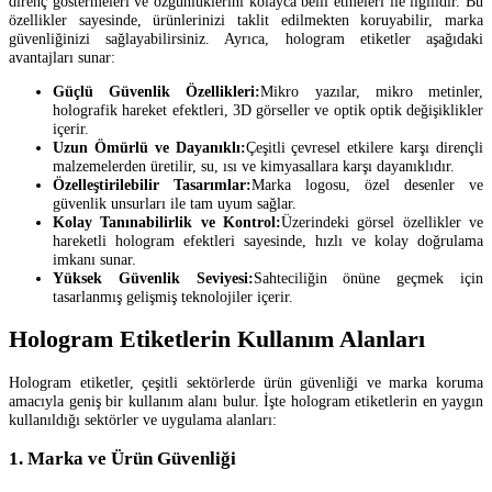
direnç göstermeleri ve özgünlüklerini kolayca belli etmeleri ile ilgilidir. Bu
özellikler sayesinde, ürünlerinizi taklit edilmekten koruyabilir, marka
güvenliğinizi sağlayabilirsiniz. Ayrıca, hologram etiketler aşağıdaki
avantajları sunar:
Güçlü Güvenlik Özellikleri:
Mikro yazılar, mikro metinler,
holografik hareket efektleri, 3D görseller ve optik optik değişiklikler
içerir.
Uzun Ömürlü ve Dayanıklı:
Çeşitli çevresel etkilere karşı dirençli
malzemelerden üretilir, su, ısı ve kimyasallara karşı dayanıklıdır.
Özelleştirilebilir Tasarımlar:
Marka logosu, özel desenler ve
güvenlik unsurları ile tam uyum sağlar.
Kolay Tanınabilirlik ve Kontrol:
Üzerindeki görsel özellikler ve
hareketli hologram efektleri sayesinde, hızlı ve kolay doğrulama
imkanı sunar.
Yüksek Güvenlik Seviyesi:
Sahteciliğin önüne geçmek için
tasarlanmış gelişmiş teknolojiler içerir.
Hologram Etiketlerin Kullanım Alanları
Hologram etiketler, çeşitli sektörlerde ürün güvenliği ve marka koruma
amacıyla geniş bir kullanım alanı bulur. İşte hologram etiketlerin en yaygın
kullanıldığı sektörler ve uygulama alanları:
1. Marka ve Ürün Güvenliği