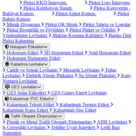
Pleksi KKD İstasyonu
Pleksi Loto İstasyonu
Pleksi Koleksiyon Standı
Pleksi Kuruyemiş -
Bakliyat Kutusu
Pleksi Anket Kutusu
Pleksi
Bahşiş Kutusu
Mimik Diyagram
Pleksi QR Menü
Pleksi Tabela ve Logolar
Pleksi Broşürlük ve Föylükler
Pleksi Plaket ve Ödüller
Yönlendirme Levhaları
Makine Koruma Kabinleri
Banko Önü
Pleksi Kabartma
Hologram Etiketleri
Hologram Etiket
3D Hologram Etiket
Void Hologram Etiket
Hologram Numaratör Etiket
Kabartma Levhalar
Cadde ve Sokak Levhaları
Mezarlık Levhaları
Tedaş
Levhaları
Elektrik Abone Plakaları
Su Abone Plakaları
Kapı
Numara Levhaları
GES Levhaları
GES Solar Etiketleri
GES Güneş Enerji Levhaları
Kabartmalı PVC Etiket
Kabartmalı Tekstil Etiket
Kabartmalı Termos Etiket
Kabartmalı Kupa Etiket
Kabartmalı Şişe Etiket
Trafik Otopark Ekipmanları
Plastik ve Metal Trafik Otopark Ekipmanları
ADR Levhaları
İş Güvenliği Levhaları
Tehlike Uyarı İşaretleri
Ledli İkaz
Sistemleri