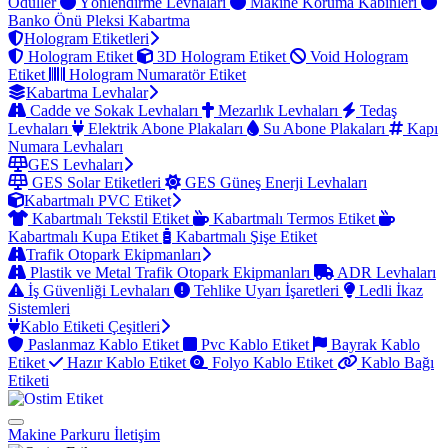
Ödüller
Yönlendirme Levhaları
Makine Koruma Kabinleri
Banko Önü Pleksi Kabartma
Hologram Etiketleri
Hologram Etiket
3D Hologram Etiket
Void Hologram
Etiket
Hologram Numaratör Etiket
Kabartma Levhalar
Cadde ve Sokak Levhaları
Mezarlık Levhaları
Tedaş
Levhaları
Elektrik Abone Plakaları
Su Abone Plakaları
Kapı
Numara Levhaları
GES Levhaları
GES Solar Etiketleri
GES Güneş Enerji Levhaları
Kabartmalı PVC Etiket
Kabartmalı Tekstil Etiket
Kabartmalı Termos Etiket
Kabartmalı Kupa Etiket
Kabartmalı Şişe Etiket
Trafik Otopark Ekipmanları
Plastik ve Metal Trafik Otopark Ekipmanları
ADR Levhaları
İş Güvenliği Levhaları
Tehlike Uyarı İşaretleri
Ledli İkaz
Sistemleri
Kablo Etiketi Çeşitleri
Paslanmaz Kablo Etiket
Pvc Kablo Etiket
Bayrak Kablo
Etiket
Hazır Kablo Etiket
Folyo Kablo Etiket
Kablo Bağı
Etiketi
Makine Parkuru
İletişim