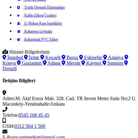
Trafik Otopark Ekipmanları
Kablo Etiketi Çeşitleri
İç Mekan Kapı İsimlikleri
Kabartma Levhalar
Kabartmalı PVC Etiket
Hizmet Bölgelerimiz
İstanbul
İzmir
Kocaeli
Bursa
Eskişehir
Antalya
Konya
Gaziantep
Adana
Mersin
Kayseri
Samsun
Denizli
İletişim Bilgileri
Adres:
M. Akif Ersoy Mah. 328. Cad. TR Invest Metro Suits No:2 G
Macunköy-Yenimahalle/Ankara
Telefon:
0545 168 45 45
GSM:
0312 504 1 500
E-Posta:
ostimetiket@gmail.com