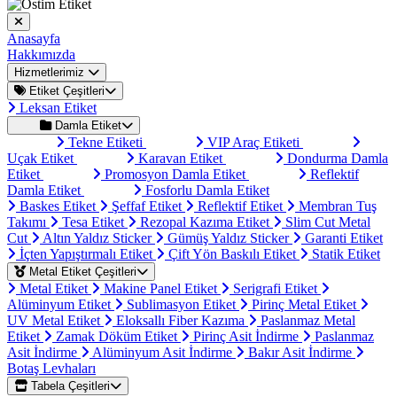
Anasayfa
Hakkımızda
Hizmetlerimiz
Etiket Çeşitleri
Leksan Etiket
Damla Etiket
Tekne Etiketi
VIP Araç Etiketi
Uçak Etiket
Karavan Etiket
Dondurma Damla
Etiket
Promosyon Damla Etiket
Reflektif
Damla Etiket
Fosforlu Damla Etiket
Baskes Etiket
Şeffaf Etiket
Reflektif Etiket
Membran Tuş
Takımı
Tesa Etiket
Rezopal Kazıma Etiket
Slim Cut Metal
Cut
Altın Yaldız Sticker
Gümüş Yaldız Sticker
Garanti Etiket
İçten Yapıştırmalı Etiket
Çift Yön Baskılı Etiket
Statik Etiket
Metal Etiket Çeşitleri
Metal Etiket
Makine Panel Etiket
Serigrafi Etiket
Alüminyum Etiket
Sublimasyon Etiket
Pirinç Metal Etiket
UV Metal Etiket
Eloksallı Fiber Kazıma
Paslanmaz Metal
Etiket
Zamak Döküm Etiket
Pirinç Asit İndirme
Paslanmaz
Asit İndirme
Alüminyum Asit İndirme
Bakır Asit İndirme
Botaş Levhaları
Tabela Çeşitleri