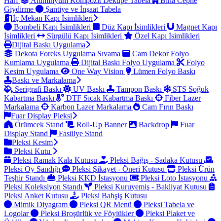
Harf
Alüminyum Kompozit Dekupe Tabela
Bina Cephe
Giydirme
Şantiye ve İnşaat Tabela
İç Mekan Kapı İsimlikleri
Bombeli Kapı İsimlikleri
Düz Kapı İsimlikleri
Magnet Kapı
İsimlikleri
Sürgülü Kapı İsimlikleri
Özel Kapı İsimlikleri
Dijital Baskı Uygulama
Dekota Foreks Uygulama Sıvama
Cam Dekor Folyo
Kumlama Uygulama
Dijital Baskı Folyo Uygulama
Folyo
Kesim Uygulama
One Way Vision
Lümen Folyo Baskı
Baskı ve Markalama
Serigrafi Baskı
UV Baskı
Tampon Baskı
STS Soğuk
Kabartma Baskı
DTF Sıcak Kabartma Baskı
Fiber Lazer
Markalama
Karbon Lazer Markalama
Cam Fırın Baskı
Fuar Display Pleksi
Örümcek Stand
Roll-Up Banner
Backdrop
Fuar
Display Stand
Fasülye Stand
Pleksi Kesim
Pleksi Kutu
Pleksi Ramak Kala Kutusu
Pleksi Bağış - Sadaka Kutusu
Pleksi Oy Sandığı
Pleksi Şikayet - Öneri Kutusu
Pleksi Ürün
Teşhir Standı
Pleksi KKD İstasyonu
Pleksi Loto İstasyonu
Pleksi Koleksiyon Standı
Pleksi Kuruyemiş - Bakliyat Kutusu
Pleksi Anket Kutusu
Pleksi Bahşiş Kutusu
Mimik Diyagram
Pleksi QR Menü
Pleksi Tabela ve
Logolar
Pleksi Broşürlük ve Föylükler
Pleksi Plaket ve