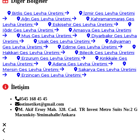
Diğer Bölgeler
Bitlis Ges Levha Üretimi
İzmir Ges Levha Üretimi
Ağrı Ges Levha Üretimi
Kahramanmaraş Ges
Levha Üretimi
Eskişehir Ges Levha Üretimi
Iğdır Ges Levha Üretimi
Amasya Ges Levha Üretimi
Muş Ges Levha Üretimi
Diyarbakır Ges Levha
Üretimi
Uşak Ges Levha Üretimi
Adıyaman
Ges Levha Üretimi
Edirne Ges Levha Üretimi
Hakkari Ges Levha Üretimi
Bilecik Ges Levha Üretimi
Erzurum Ges Levha Üretimi
Kırıkkale Ges
Levha Üretimi
Adana Ges Levha Üretimi
Mersin Ges Levha Üretimi
Sakarya Ges Levha Üretimi
Erzincan Ges Levha Üretimi
İletişim
0545 168 45 45
ostimetiket@gmail.com
M. Akif Ersoy Mah. 328. Cad. TR Invest Metro Suits No:2 G
Macunköy-Yenimahalle/Ankara