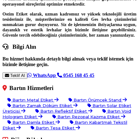
operasyonel süreçlerini optimize etmektedir.
Ostim Etiket olarak, uzman kadromuz ve yüksek teknolojili üretim
tesislerimiz ile, müşterilerimize en kaliteli Ges levha çözümlerini
sunmaktan gurur duyuyoruz. Siz de işletmenizin ihtiyaçlarına uygun,
dayanıklı ve estetik levhalar için bizimle iletişime geçebilirsiniz.
Güvenle tercih edebileceğiniz çözümlerimizle, her zaman yanınızdayız.
Bilgi Alın
Bu hizmet hakkında detaylı bilgi almak veya teklif istemek için
bizimle iletişime geçin.
WhatsApp
0545 168 45 45
Teklif Al
Bartın Hizmetleri
Bartın Metal Etiket
Bartın Örümcek Stand
Bartın Zamak Döküm Etiket
Bartın Solar Etiket
Üreticisi
Bartın Reflektif Etiket
Bartın Void
Hologram Etiket
Bartın Rezopal Kazıma Etiket
Bartın Damla Etiket
Bartın Kabartmalı Tekstil
Etiket
Bartın Tesa Etiket