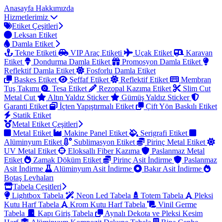
Anasayfa
Hakkımızda
Hizmetlerimiz
Etiket Çeşitleri
Leksan Etiket
Damla Etiket
Tekne Etiketi
VIP Araç Etiketi
Uçak Etiket
Karavan
Etiket
Dondurma Damla Etiket
Promosyon Damla Etiket
Reflektif Damla Etiket
Fosforlu Damla Etiket
Baskes Etiket
Şeffaf Etiket
Reflektif Etiket
Membran
Tuş Takımı
Tesa Etiket
Rezopal Kazıma Etiket
Slim Cut
Metal Cut
Altın Yaldız Sticker
Gümüş Yaldız Sticker
Garanti Etiket
İçten Yapıştırmalı Etiket
Çift Yön Baskılı Etiket
Statik Etiket
Metal Etiket Çeşitleri
Metal Etiket
Makine Panel Etiket
Serigrafi Etiket
Alüminyum Etiket
Sublimasyon Etiket
Pirinç Metal Etiket
UV Metal Etiket
Eloksallı Fiber Kazıma
Paslanmaz Metal
Etiket
Zamak Döküm Etiket
Pirinç Asit İndirme
Paslanmaz
Asit İndirme
Alüminyum Asit İndirme
Bakır Asit İndirme
Botaş Levhaları
Tabela Çeşitleri
Lightbox Tabela
Neon Led Tabela
Totem Tabela
Pleksi
Kutu Harf Tabela
Krom Kutu Harf Tabela
Vinil Germe
Tabela
Kapı Giriş Tabela
Aynalı Dekota ve Pleksi Kesim