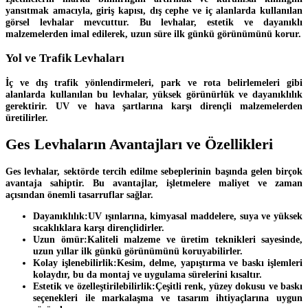
yansıtmak amacıyla, giriş kapısı, dış cephe ve iç alanlarda kullanılan
görsel levhalar mevcuttur. Bu levhalar, estetik ve dayanıklı
malzemelerden imal edilerek, uzun süre ilk günkü görünümünü korur.
Yol ve Trafik Levhaları
İç ve dış trafik yönlendirmeleri, park ve rota belirlemeleri gibi
alanlarda kullanılan bu levhalar, yüksek görünürlük ve dayanıklılık
gerektirir. UV ve hava şartlarına karşı dirençli malzemelerden
üretilirler.
Ges Levhaların Avantajları ve Özellikleri
Ges levhalar, sektörde tercih edilme sebeplerinin başında gelen birçok
avantaja sahiptir. Bu avantajlar, işletmelere maliyet ve zaman
açısından önemli tasarruflar sağlar.
Dayanıklılık:
UV ışınlarına, kimyasal maddelere, suya ve yüksek
sıcaklıklara karşı dirençlidirler.
Uzun ömür:
Kaliteli malzeme ve üretim teknikleri sayesinde,
uzun yıllar ilk günkü görünümünü koruyabilirler.
Kolay işlenebilirlik:
Kesim, delme, yapıştırma ve baskı işlemleri
kolaydır, bu da montaj ve uygulama sürelerini kısaltır.
Estetik ve özelleştirilebilirlik:
Çeşitli renk, yüzey dokusu ve baskı
seçenekleri ile markalaşma ve tasarım ihtiyaçlarına uygun