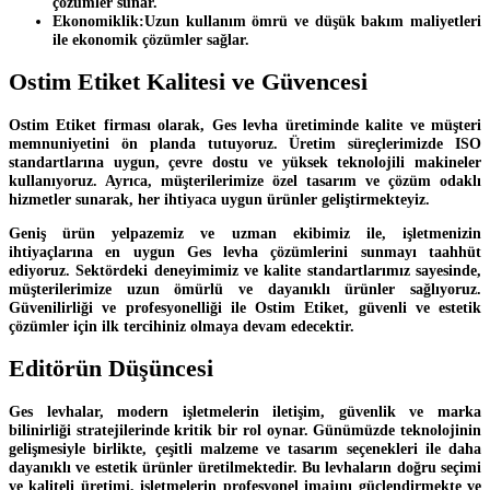
çözümler sunar.
Ekonomiklik:
Uzun kullanım ömrü ve düşük bakım maliyetleri
ile ekonomik çözümler sağlar.
Ostim Etiket Kalitesi ve Güvencesi
Ostim Etiket firması olarak, Ges levha üretiminde kalite ve müşteri
memnuniyetini ön planda tutuyoruz. Üretim süreçlerimizde ISO
standartlarına uygun, çevre dostu ve yüksek teknolojili makineler
kullanıyoruz. Ayrıca, müşterilerimize özel tasarım ve çözüm odaklı
hizmetler sunarak, her ihtiyaca uygun ürünler geliştirmekteyiz.
Geniş ürün yelpazemiz ve uzman ekibimiz ile, işletmenizin
ihtiyaçlarına en uygun Ges levha çözümlerini sunmayı taahhüt
ediyoruz. Sektördeki deneyimimiz ve kalite standartlarımız sayesinde,
müşterilerimize uzun ömürlü ve dayanıklı ürünler sağlıyoruz.
Güvenilirliği ve profesyonelliği ile Ostim Etiket, güvenli ve estetik
çözümler için ilk tercihiniz olmaya devam edecektir.
Editörün Düşüncesi
Ges levhalar, modern işletmelerin iletişim, güvenlik ve marka
bilinirliği stratejilerinde kritik bir rol oynar. Günümüzde teknolojinin
gelişmesiyle birlikte, çeşitli malzeme ve tasarım seçenekleri ile daha
dayanıklı ve estetik ürünler üretilmektedir. Bu levhaların doğru seçimi
ve kaliteli üretimi, işletmelerin profesyonel imajını güçlendirmekte ve