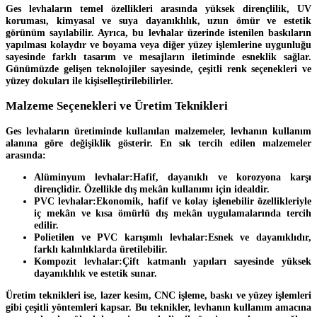
Ges levhaların temel özellikleri arasında yüksek dirençlilik, UV
koruması, kimyasal ve suya dayanıklılık, uzun ömür ve estetik
görünüm sayılabilir. Ayrıca, bu levhalar üzerinde istenilen baskıların
yapılması kolaydır ve boyama veya diğer yüzey işlemlerine uygunluğu
sayesinde farklı tasarım ve mesajların iletiminde esneklik sağlar.
Günümüzde gelişen teknolojiler sayesinde, çeşitli renk seçenekleri ve
yüzey dokuları ile kişiselleştirilebilirler.
Malzeme Seçenekleri ve Üretim Teknikleri
Ges levhaların üretiminde kullanılan malzemeler, levhanın kullanım
alanına göre değişiklik gösterir. En sık tercih edilen malzemeler
arasında:
Alüminyum levhalar:
Hafif, dayanıklı ve korozyona karşı
dirençlidir. Özellikle dış mekân kullanımı için idealdir.
PVC levhalar:
Ekonomik, hafif ve kolay işlenebilir özellikleriyle
iç mekân ve kısa ömürlü dış mekân uygulamalarında tercih
edilir.
Polietilen ve PVC karışımlı levhalar:
Esnek ve dayanıklıdır,
farklı kalınlıklarda üretilebilir.
Kompozit levhalar:
Çift katmanlı yapıları sayesinde yüksek
dayanıklılık ve estetik sunar.
Üretim teknikleri ise, lazer kesim, CNC işleme, baskı ve yüzey işlemleri
gibi çeşitli yöntemleri kapsar. Bu teknikler, levhanın kullanım amacına