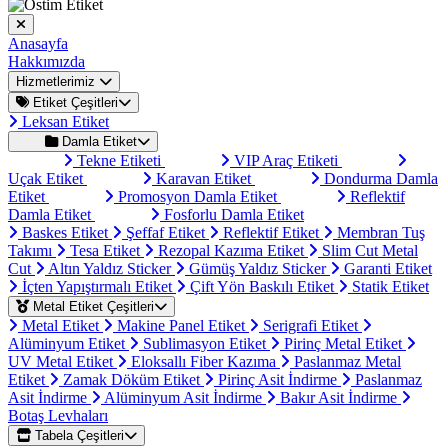
Anasayfa
Hakkımızda
Hizmetlerimiz
Etiket Çeşitleri
Leksan Etiket
Damla Etiket
Tekne Etiketi
VIP Araç Etiketi
Uçak Etiket
Karavan Etiket
Dondurma Damla
Etiket
Promosyon Damla Etiket
Reflektif
Damla Etiket
Fosforlu Damla Etiket
Baskes Etiket
Şeffaf Etiket
Reflektif Etiket
Membran Tuş
Takımı
Tesa Etiket
Rezopal Kazıma Etiket
Slim Cut Metal
Cut
Altın Yaldız Sticker
Gümüş Yaldız Sticker
Garanti Etiket
İçten Yapıştırmalı Etiket
Çift Yön Baskılı Etiket
Statik Etiket
Metal Etiket Çeşitleri
Metal Etiket
Makine Panel Etiket
Serigrafi Etiket
Alüminyum Etiket
Sublimasyon Etiket
Pirinç Metal Etiket
UV Metal Etiket
Eloksallı Fiber Kazıma
Paslanmaz Metal
Etiket
Zamak Döküm Etiket
Pirinç Asit İndirme
Paslanmaz
Asit İndirme
Alüminyum Asit İndirme
Bakır Asit İndirme
Botaş Levhaları
Tabela Çeşitleri