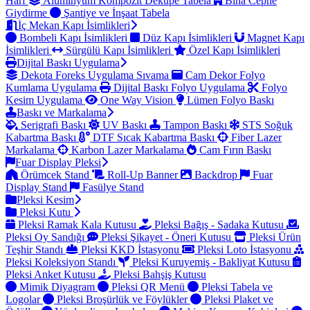
Harf
Alüminyum Kompozit Dekupe Tabela
Bina Cephe
Giydirme
Şantiye ve İnşaat Tabela
İç Mekan Kapı İsimlikleri
Bombeli Kapı İsimlikleri
Düz Kapı İsimlikleri
Magnet Kapı
İsimlikleri
Sürgülü Kapı İsimlikleri
Özel Kapı İsimlikleri
Dijital Baskı Uygulama
Dekota Foreks Uygulama Sıvama
Cam Dekor Folyo
Kumlama Uygulama
Dijital Baskı Folyo Uygulama
Folyo
Kesim Uygulama
One Way Vision
Lümen Folyo Baskı
Baskı ve Markalama
Serigrafi Baskı
UV Baskı
Tampon Baskı
STS Soğuk
Kabartma Baskı
DTF Sıcak Kabartma Baskı
Fiber Lazer
Markalama
Karbon Lazer Markalama
Cam Fırın Baskı
Fuar Display Pleksi
Örümcek Stand
Roll-Up Banner
Backdrop
Fuar
Display Stand
Fasülye Stand
Pleksi Kesim
Pleksi Kutu
Pleksi Ramak Kala Kutusu
Pleksi Bağış - Sadaka Kutusu
Pleksi Oy Sandığı
Pleksi Şikayet - Öneri Kutusu
Pleksi Ürün
Teşhir Standı
Pleksi KKD İstasyonu
Pleksi Loto İstasyonu
Pleksi Koleksiyon Standı
Pleksi Kuruyemiş - Bakliyat Kutusu
Pleksi Anket Kutusu
Pleksi Bahşiş Kutusu
Mimik Diyagram
Pleksi QR Menü
Pleksi Tabela ve
Logolar
Pleksi Broşürlük ve Föylükler
Pleksi Plaket ve