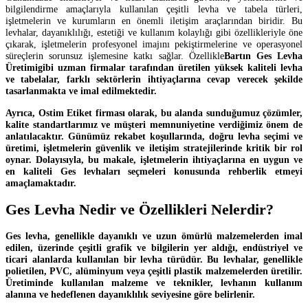
bilgilendirme amaçlarıyla kullanılan çeşitli levha ve tabela türleri,
işletmelerin ve kurumların en önemli iletişim araçlarından biridir. Bu
levhalar, dayanıklılığı, estetiği ve kullanım kolaylığı gibi özellikleriyle öne
çıkarak, işletmelerin profesyonel imajını pekiştirmelerine ve operasyonel
süreçlerin sorunsuz işlemesine katkı sağlar. Özellikle
Bartın Ges Levha
Üretimigibi uzman firmalar tarafından üretilen yüksek kaliteli levha
ve tabelalar, farklı sektörlerin ihtiyaçlarına cevap verecek şekilde
tasarlanmakta ve imal edilmektedir.
Ayrıca, Ostim Etiket firması olarak, bu alanda sunduğumuz çözümler,
kalite standartlarımız ve müşteri memnuniyetine verdiğimiz önem de
anlatılacaktır. Günümüz rekabet koşullarında, doğru levha seçimi ve
üretimi, işletmelerin güvenlik ve iletişim stratejilerinde kritik bir rol
oynar. Dolayısıyla, bu makale, işletmelerin ihtiyaçlarına en uygun ve
en kaliteli Ges levhaları seçmeleri konusunda rehberlik etmeyi
amaçlamaktadır.
Ges Levha Nedir ve Özellikleri Nelerdir?
Ges levha, genellikle dayanıklı ve uzun ömürlü malzemelerden imal
edilen, üzerinde çeşitli grafik ve bilgilerin yer aldığı, endüstriyel ve
ticari alanlarda kullanılan bir levha türüdür. Bu levhalar, genellikle
polietilen, PVC, alüminyum veya çeşitli plastik malzemelerden üretilir.
Üretiminde kullanılan malzeme ve teknikler, levhanın kullanım
alanına ve hedeflenen dayanıklılık seviyesine göre belirlenir.