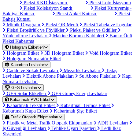
Pleksi KKD İstasyonu
Pleksi Loto İstasyonu
Pleksi Koleksiyon Standı
Pleksi Kuruyemiş -
Bakliyat Kutusu
Pleksi Anket Kutusu
Pleksi
Bahşiş Kutusu
Mimik Diyagram
Pleksi QR Menü
Pleksi Tabela ve Logolar
Pleksi Broşürlük ve Föylükler
Pleksi Plaket ve Ödüller
Yönlendirme Levhaları
Makine Koruma Kabinleri
Banko Önü
Pleksi Kabartma
Hologram Etiketleri
Hologram Etiket
3D Hologram Etiket
Void Hologram Etiket
Hologram Numaratör Etiket
Kabartma Levhalar
Cadde ve Sokak Levhaları
Mezarlık Levhaları
Tedaş
Levhaları
Elektrik Abone Plakaları
Su Abone Plakaları
Kapı
Numara Levhaları
GES Levhaları
GES Solar Etiketleri
GES Güneş Enerji Levhaları
Kabartmalı PVC Etiket
Kabartmalı Tekstil Etiket
Kabartmalı Termos Etiket
Kabartmalı Kupa Etiket
Kabartmalı Şişe Etiket
Trafik Otopark Ekipmanları
Plastik ve Metal Trafik Otopark Ekipmanları
ADR Levhaları
İş Güvenliği Levhaları
Tehlike Uyarı İşaretleri
Ledli İkaz
Sistemleri