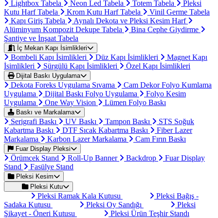
Lightbox Tabela
Neon Led Tabela
Totem Tabela
Pleksi
Kutu Harf Tabela
Krom Kutu Harf Tabela
Vinil Germe Tabela
Kapı Giriş Tabela
Aynalı Dekota ve Pleksi Kesim Harf
Alüminyum Kompozit Dekupe Tabela
Bina Cephe Giydirme
Şantiye ve İnşaat Tabela
İç Mekan Kapı İsimlikleri
Bombeli Kapı İsimlikleri
Düz Kapı İsimlikleri
Magnet Kapı
İsimlikleri
Sürgülü Kapı İsimlikleri
Özel Kapı İsimlikleri
Dijital Baskı Uygulama
Dekota Foreks Uygulama Sıvama
Cam Dekor Folyo Kumlama
Uygulama
Dijital Baskı Folyo Uygulama
Folyo Kesim
Uygulama
One Way Vision
Lümen Folyo Baskı
Baskı ve Markalama
Serigrafi Baskı
UV Baskı
Tampon Baskı
STS Soğuk
Kabartma Baskı
DTF Sıcak Kabartma Baskı
Fiber Lazer
Markalama
Karbon Lazer Markalama
Cam Fırın Baskı
Fuar Display Pleksi
Örümcek Stand
Roll-Up Banner
Backdrop
Fuar Display
Stand
Fasülye Stand
Pleksi Kesim
Pleksi Kutu
Pleksi Ramak Kala Kutusu
Pleksi Bağış -
Sadaka Kutusu
Pleksi Oy Sandığı
Pleksi
Şikayet - Öneri Kutusu
Pleksi Ürün Teşhir Standı