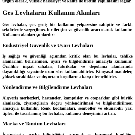
uygun olarak, yüksek hassasiyet ve kalite ile üretim yapılmasını sağlar.
Ges Levhaların Kullanım Alanları
Ges levhalar, çok geniş bir kullanım yelpazesine sahiptir ve farklı
sektörlerde vazgeçilmez bir iletişim ve güvenlik aracı olarak kullanılır.
Kullanım alanları şunlardır:
Endüstriyel Güvenlik ve Uyarı Levhaları
İş sağlığı ve güvenliği açısından kritik olan bu levhalar, tehlike
alanlarının belirlenmesi, uyarı ve bilgilendirme amacıyla kullanılır.
Özellikle inşaat sahaları, fabrikalar ve depolama alanlarında
dayanıklılığı sayesinde uzun süre kullanılabilirler. Kimyasal maddeler,
yüksek sıcaklıklar ve dış ortam koşullarına karşı dirençlidirler.
Yönlendirme ve Bilgilendirme Levhaları
Alışveriş merkezleri, hastaneler, kampüsler ve otoparklar gibi büyük
alanlarda, ziyaretçilerin doğru yönlendirilmesi ve bilgilendirilmesi
amacıyla kullanılır. Renk kodlamaları, semboller ve okunabilir yazı
tipleri ile tasarlanmış bu levhalar, kullanıcı deneyimini artırır.
Marka ve Tanıtım Levhaları
İşletmelerin marka bilinirliğini artırmak ve kurumsal kimliğini