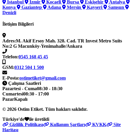
İstanbul
İzmir
Kocaeli
Bursa
Eskişehir
Antalya
Konya
Gaziantep
Adana
Mersin
Kayseri
Samsun
Denizli
İletişim Bilgileri
Adres:
M. Akif Ersoy Mah. 328. Cad. TR Invest Metro Suits
No:2 G Macunköy-Yenimahalle/Ankara
Telefon:
0545 168 45 45
GSM:
0312 504 1 500
E-Posta:
ostimetiket@gmail.com
Çalışma Saatleri
Pazartesi - Cuma
08:30 - 18:30
Cumartesi
08:30 - 17:00
Pazar
Kapalı
© 2026
Ostim Etiket
. Tüm hakları saklıdır.
Türkiye'de
ile üretildi
Gizlilik Politikası
Kullanım Şartları
KVKK
Site
Haritası