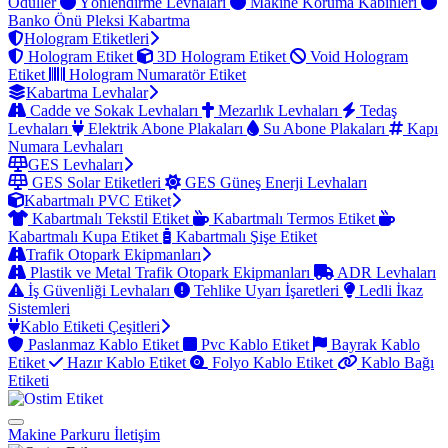
Ödüller
Yönlendirme Levhaları
Makine Koruma Kabinleri
Banko Önü Pleksi Kabartma
Hologram Etiketleri
Hologram Etiket
3D Hologram Etiket
Void Hologram
Etiket
Hologram Numaratör Etiket
Kabartma Levhalar
Cadde ve Sokak Levhaları
Mezarlık Levhaları
Tedaş
Levhaları
Elektrik Abone Plakaları
Su Abone Plakaları
Kapı
Numara Levhaları
GES Levhaları
GES Solar Etiketleri
GES Güneş Enerji Levhaları
Kabartmalı PVC Etiket
Kabartmalı Tekstil Etiket
Kabartmalı Termos Etiket
Kabartmalı Kupa Etiket
Kabartmalı Şişe Etiket
Trafik Otopark Ekipmanları
Plastik ve Metal Trafik Otopark Ekipmanları
ADR Levhaları
İş Güvenliği Levhaları
Tehlike Uyarı İşaretleri
Ledli İkaz
Sistemleri
Kablo Etiketi Çeşitleri
Paslanmaz Kablo Etiket
Pvc Kablo Etiket
Bayrak Kablo
Etiket
Hazır Kablo Etiket
Folyo Kablo Etiket
Kablo Bağı
Etiketi
Makine Parkuru
İletişim