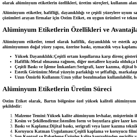
olarak alüminyum etiketlerin özellikleri, üretim süreçleri, kullanım alanl
Alüminyum etiketler, hafifliği, dayanıklılığı ve çeşitli yüzeylere uyum s
çözümleri arayan firmalar için Ostim Etiket, en uygun ürünleri ve tekno
Alüminyum Etiketlerin Özellikleri ve Avantajl
Alüminyum etiketler, temel olarak hafiflik, dayanıklılık ve estetik aç
alüminyumun doğal yüzey yapısı, üzerine baskı, oymacılık veya kaplama iş
Yüksek Dayanıklılık:
Çeşitli ortam koşullarına karşı direnç gösteri
Hafiflik:
Metal olmasına rağmen, diğer metallere kıyasla oldukça h
Çeşitli Baskı ve İşleme İmkanları:
Serigrafi, lazer kazıma, dijital b
Estetik Görünüm:
Metal yüzeyin parlaklığı ve şeffaflığı, markala
Uzun Ömürlü Kullanım:
Uzun yıllar bozulmadan kullanılabilir, 
Alüminyum Etiketlerin Üretim Süreci
Ostim Etiket olarak, Bartın bölgesine özel yüksek kaliteli alüminyum 
şekildedir:
Malzeme Temini:
Yüksek kalite alüminyum levhalar, müşterinin iht
Kesim ve Şekillendirme:
İstenilen form ve boyutlara göre lazer kes
Baskı ve Kaplama:
Dijital baskı, serigrafi veya lazer kazıma teknik
Koruyucu Katman Uygulaması:
Çeşitli kaplama ve koruyucu filmle
Son Kontrol ve Paketleme:
Ürünler kalite kontrolünden geçirilir 