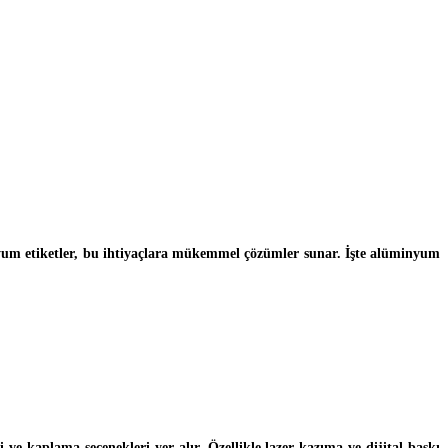
um etiketler, bu ihtiyaçlara mükemmel çözümler sunar. İşte alüminyum
i ve kaplama seçenekleri yer alır. Özellikle lazer kazıma ve dijital baskı