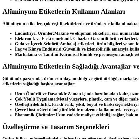
Alüminyum Etiketlerin Kullanım Alanları
Alüminyum etiketler, çok çeşitli sektörlerde ve ürünlerde kullanılmaktad
Endüstriyel Ürünler:
Makine ve ekipman etiketleri, seri numaralar
Elektronik ve Elektromekanik Cihazlar:
Garantili ürün etiketleri
Gıda ve İçecek Sektörü:
Ambalaj etiketleri, ürün bilgileri ve son k
İlaç ve Kimya Endüstrisi:
Güvenlik ve izlenebilirlik amacıyla kulla
Markalama ve Tanıtım:
Kurumsal kimlik ve promosyon amaçlı este
Alüminyum Etiketlerin Sağladığı Avantajlar v
Günümüz pazarında, ürünlerin dayanıklılığı ve görünürlüğü, markalaş
etiketlerin sağladığı başlıca avantajlar:
Uzun Ömürlü ve Dayanıklı:
Zaman içinde bozulmadan kalır, uzun s
Çok Yönlü Uygulama:
Metal yüzeylere, plastik, cam ve diğer malz
Özelleştirilebilirlik:
Farklı renk, şekil, boyut ve baskı seçenekleriyl
Çevre Dostu:
Geri dönüştürülebilir malzeme kullanımıyla çevreye d
Ekonomik Çözümler:
Uzun vadede maliyet etkinliği sağlar, bakım
Özelleştirme ve Tasarım Seçenekleri
Ostim Etiket, müşterilerimizin ihtiyaçlarına göre çeşitli özelleştirme se