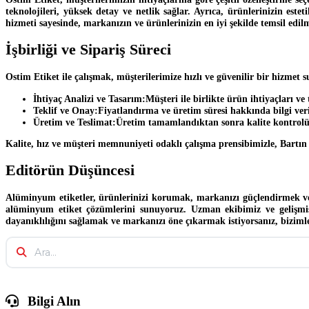
teknolojileri, yüksek detay ve netlik sağlar. Ayrıca, ürünlerinizin es
hizmeti sayesinde, markanızın ve ürünlerinizin en iyi şekilde temsil edilm
İşbirliği ve Sipariş Süreci
Ostim Etiket ile çalışmak, müşterilerimize hızlı ve güvenilir bir hizmet
İhtiyaç Analizi ve Tasarım:
Müşteri ile birlikte ürün ihtiyaçları ve 
Teklif ve Onay:
Fiyatlandırma ve üretim süresi hakkında bilgi veril
Üretim ve Teslimat:
Üretim tamamlandıktan sonra kalite kontrolü 
Kalite, hız ve müşteri memnuniyeti odaklı çalışma prensibimizle, Bartı
Editörün Düşüncesi
Alüminyum etiketler, ürünlerinizi korumak, markanızı güçlendirmek ve m
alüminyum etiket çözümlerini sunuyoruz. Uzman ekibimiz ve gelişmiş ür
dayanıklılığını sağlamak ve markanızı öne çıkarmak istiyorsanız, bizimle 
Bilgi Alın