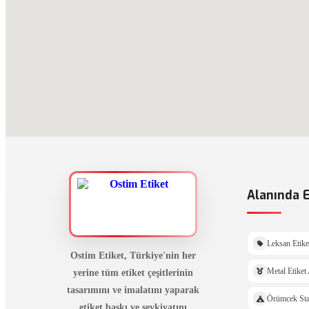
Alanında E
Leksan Etike
Ostim Etiket, Türkiye'nin her
yerine tüm etiket çeşitlerinin
Metal Etiket
tasarımını ve imalatını yaparak
Örümcek St
etiket baskı ve sevkiyatını