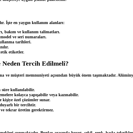
ır. İşte en yaygın kullanım alanları:
ı, bakım ve kullanım talimatları.
, model ve seri numaraları.
ullanma tarihleri.
nılır.
tik etiketler.
e Neden Tercih Edilmeli?
ma ve müşteri memnuniyeti açısından büyük önem taşımaktadır. Alüminy
üre kullanılabilir.
emelere kolayca yapışabilir veya kazınabilir.
e kişiye özel çözümler sunar.
uyarlı bir tercihtir.
 ve tekrar üretim gerektirmez.
çenekleri sunmaktadır. Bunlar arasında boyut, şekil, renk, baskı teknikler