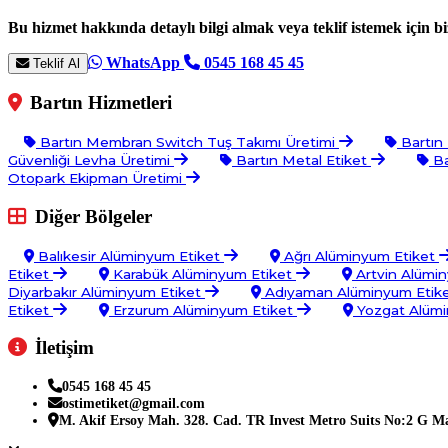
Bu hizmet hakkında detaylı bilgi almak veya teklif istemek için biz
WhatsApp
0545 168 45 45
Teklif Al
Bartın Hizmetleri
Bartın Membran Switch Tuş Takımı Üretimi
Bartın
Güvenliği Levha Üretimi
Bartın Metal Etiket
Ba
Otopark Ekipman Üretimi
Diğer Bölgeler
Balıkesir Alüminyum Etiket
Ağrı Alüminyum Etiket
Etiket
Karabük Alüminyum Etiket
Artvin Alümi
Diyarbakır Alüminyum Etiket
Adıyaman Alüminyum Etik
Etiket
Erzurum Alüminyum Etiket
Yozgat Alümi
İletişim
0545 168 45 45
ostimetiket@gmail.com
M. Akif Ersoy Mah. 328. Cad. TR Invest Metro Suits No:2 G 