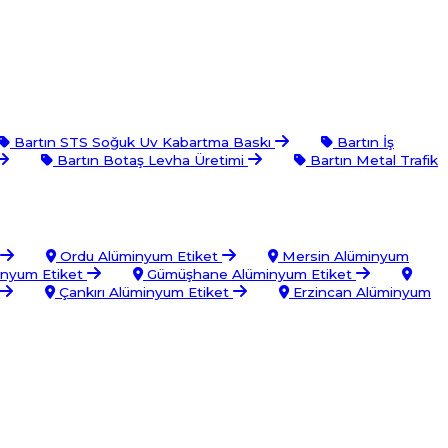
Bartın STS Soğuk Uv Kabartma Baskı
Bartın İş
Bartın Botaş Levha Üretimi
Bartın Metal Trafik
Ordu Alüminyum Etiket
Mersin Alüminyum
minyum Etiket
Gümüşhane Alüminyum Etiket
Çankırı Alüminyum Etiket
Erzincan Alüminyum