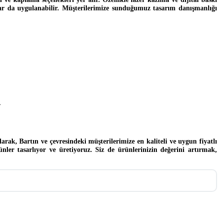
anlar da uygulanabilir. Müşterilerimize sunduğumuz tasarım danışmanlığı
.
ak, Bartın ve çevresindeki müşterilerimize en kaliteli ve uygun fiyatlı
nler tasarlıyor ve üretiyoruz. Siz de ürünlerinizin değerini artırmak,