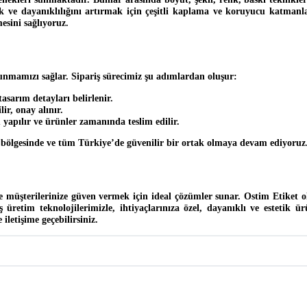
tetik ve dayanıklılığını artırmak için çeşitli kaplama ve koruyucu katm
esini sağlıyoruz.
 sunmamızı sağlar. Sipariş sürecimiz şu adımlardan oluşur:
tasarım detayları belirlenir.
ir, onay alınır.
yapılır ve ürünler zamanında teslim edilir.
n bölgesinde ve tüm Türkiye’de güvenilir bir ortak olmaya devam ediyoruz
üşterilerinize güven vermek için ideal çözümler sunar. Ostim Etiket olar
etim teknolojilerimizle, ihtiyaçlarınıza özel, dayanıklı ve estetik ürü
iletişime geçebilirsiniz.