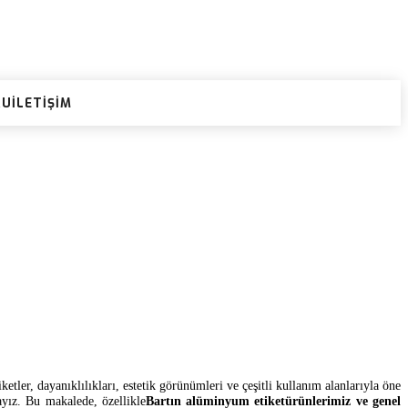
RU
İLETIŞIM
tler, dayanıklılıkları, estetik görünümleri ve çeşitli kullanım alanlarıyla öne
ayız. Bu makalede, özellikle
Bartın alüminyum etiketürünlerimiz ve genel