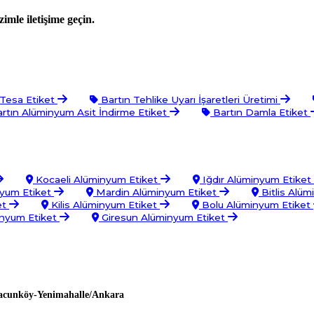
imle iletişime geçin.
 Tesa Etiket
Bartın Tehlike Uyarı İşaretleri Üretimi
rtın Alüminyum Asit İndirme Etiket
Bartın Damla Etiket
Kocaeli Alüminyum Etiket
Iğdır Alüminyum Etiket
nyum Etiket
Mardin Alüminyum Etiket
Bitlis Alü
et
Kilis Alüminyum Etiket
Bolu Alüminyum Etiket
nyum Etiket
Giresun Alüminyum Etiket
Macunköy-Yenimahalle/Ankara