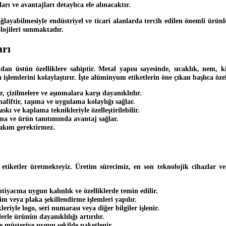
arı ve avantajları detaylıca ele alınacaktır.
ağlayabilmesiyle endüstriyel ve ticari alanlarda tercih edilen önemli ürünl
lojileri sunmaktadır.
arı
ıdan üstün özelliklere sahiptir. Metal yapısı sayesinde, sıcaklık, nem,
lemlerini kolaylaştırır. İşte alüminyum etiketlerin öne çıkan başlıca özel
r, çizilmelere ve aşınmalara karşı dayanıklıdır.
afiftir, taşıma ve uygulama kolaylığı sağlar.
askı ve kaplama teknikleriyle özelleştirilebilir.
şma ve ürün tanıtımında avantaj sağlar.
bakım gerektirmez.
etiketler üretmekteyiz. Üretim sürecimiz, en son teknolojik cihazlar v
iyacına uygun kalınlık ve özelliklerde temin edilir.
im veya plaka şekillendirme işlemleri yapılır.
leriyle logo, seri numarası veya diğer bilgiler işlenir.
rle ürünün dayanıklılığı artırılır.
ve müşteriye uygun şekilde paketlenir.