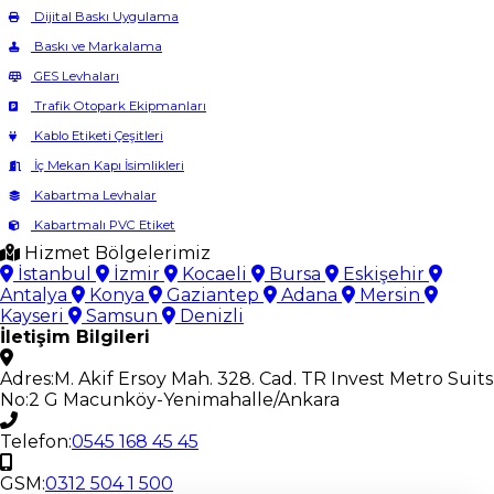
Dijital Baskı Uygulama
Baskı ve Markalama
GES Levhaları
Trafik Otopark Ekipmanları
Kablo Etiketi Çeşitleri
İç Mekan Kapı İsimlikleri
Kabartma Levhalar
Kabartmalı PVC Etiket
Hizmet Bölgelerimiz
İstanbul
İzmir
Kocaeli
Bursa
Eskişehir
Antalya
Konya
Gaziantep
Adana
Mersin
Kayseri
Samsun
Denizli
İletişim Bilgileri
Adres:
M. Akif Ersoy Mah. 328. Cad. TR Invest Metro Suits
No:2 G Macunköy-Yenimahalle/Ankara
Telefon:
0545 168 45 45
GSM:
0312 504 1 500