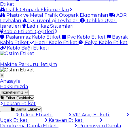
Etiket
Trafik Otopark Ekipmanları
Plastik ve Metal Trafik Otopark Ekipmanları
ADR
Levhaları
İş Güvenliği Levhaları
Tehlike Uyarı
İşaretleri
Ledli İkaz Sistemleri
Kablo Etiketi Çeşitleri
Paslanmaz Kablo Etiket
Pvc Kablo Etiket
Bayrak
Kablo Etiket
Hazır Kablo Etiket
Folyo Kablo Etiket
Kablo Bağı Etiketi
Makine Parkuru
İletişim
Anasayfa
Hakkımızda
Hizmetlerimiz
Etiket Çeşitleri
Leksan Etiket
Damla Etiket
Tekne Etiketi
VIP Araç Etiketi
Uçak Etiket
Karavan Etiket
Dondurma Damla Etiket
Promosyon Damla