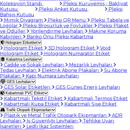
Koleksiyon Standı
Pleksi Kuruyemiş - Bakliyat
Kutusu
Pleksi Anket Kutusu
Pleksi
Bahşiş Kutusu
Mimik Diyagram
Pleksi QR Menü
Pleksi Tabela ve
Logolar
Pleksi Broşürlük ve Föylükler
Pleksi Plaket
ve Ödüller
Yönlendirme Levhaları
Makine Koruma
Kabinleri
Banko Önü Pleksi Kabartma
Hologram Etiketleri
Hologram Etiket
3D Hologram Etiket
Void
Hologram Etiket
Hologram Numaratör Etiket
Kabartma Levhalar
Cadde ve Sokak Levhaları
Mezarlık Levhaları
Tedaş Levhaları
Elektrik Abone Plakaları
Su Abone
Plakaları
Kapı Numara Levhaları
GES Levhaları
GES Solar Etiketleri
GES Güneş Enerji Levhaları
Kabartmalı PVC Etiket
Kabartmalı Tekstil Etiket
Kabartmalı Termos Etiket
Kabartmalı Kupa Etiket
Kabartmalı Şişe Etiket
Trafik Otopark Ekipmanları
Plastik ve Metal Trafik Otopark Ekipmanları
ADR
Levhaları
İş Güvenliği Levhaları
Tehlike Uyarı
İşaretleri
Ledli İkaz Sistemleri