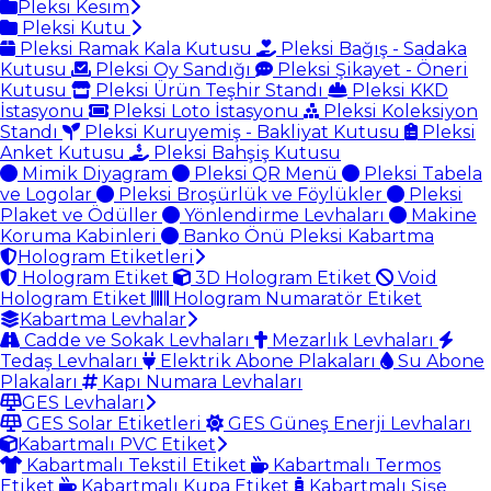
Pleksi Kesim
Pleksi Kutu
Pleksi Ramak Kala Kutusu
Pleksi Bağış - Sadaka
Kutusu
Pleksi Oy Sandığı
Pleksi Şikayet - Öneri
Kutusu
Pleksi Ürün Teşhir Standı
Pleksi KKD
İstasyonu
Pleksi Loto İstasyonu
Pleksi Koleksiyon
Standı
Pleksi Kuruyemiş - Bakliyat Kutusu
Pleksi
Anket Kutusu
Pleksi Bahşiş Kutusu
Mimik Diyagram
Pleksi QR Menü
Pleksi Tabela
ve Logolar
Pleksi Broşürlük ve Föylükler
Pleksi
Plaket ve Ödüller
Yönlendirme Levhaları
Makine
Koruma Kabinleri
Banko Önü Pleksi Kabartma
Hologram Etiketleri
Hologram Etiket
3D Hologram Etiket
Void
Hologram Etiket
Hologram Numaratör Etiket
Kabartma Levhalar
Cadde ve Sokak Levhaları
Mezarlık Levhaları
Tedaş Levhaları
Elektrik Abone Plakaları
Su Abone
Plakaları
Kapı Numara Levhaları
GES Levhaları
GES Solar Etiketleri
GES Güneş Enerji Levhaları
Kabartmalı PVC Etiket
Kabartmalı Tekstil Etiket
Kabartmalı Termos
Etiket
Kabartmalı Kupa Etiket
Kabartmalı Şişe