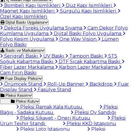
Bombeli Kapı İsimlikleri
Düz Kapı İsimlikleri
Magnet Kapı İsimlikleri
Sürgülü Kapı İsimlikleri
Özel Kapı İsimlikleri
Dijital Baskı Uygulama
Dekota Foreks Uygulama Sıvama
Cam Dekor Folyo
Kumlama Uygulama
Dijital Baskı Folyo Uygulama
Folyo Kesim Uygulama
One Way Vision
Lümen
Folyo Baskı
Baskı ve Markalama
Serigrafi Baskı
UV Baskı
Tampon Baskı
STS
Soğuk Kabartma Baskı
DTF Sıcak Kabartma Baskı
Fiber Lazer Markalama
Karbon Lazer Markalama
Cam Fırın Baskı
Fuar Display Pleksi
Örümcek Stand
Roll-Up Banner
Backdrop
Fuar
Display Stand
Fasülye Stand
Pleksi Kesim
Pleksi Kutu
Pleksi Ramak Kala Kutusu
Pleksi
Bağış - Sadaka Kutusu
Pleksi Oy Sandığı
Pleksi Şikayet - Öneri Kutusu
Pleksi
Ürün Teşhir Standı
Pleksi KKD İstasyonu
Pleksi Loto İstasyonu
Pleksi