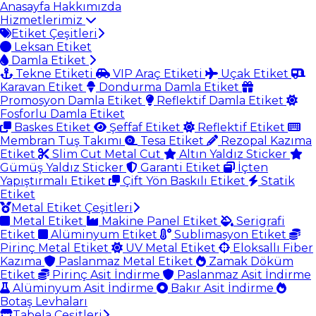
Anasayfa
Hakkımızda
Hizmetlerimiz
Etiket Çeşitleri
Leksan Etiket
Damla Etiket
Tekne Etiketi
VIP Araç Etiketi
Uçak Etiket
Karavan Etiket
Dondurma Damla Etiket
Promosyon Damla Etiket
Reflektif Damla Etiket
Fosforlu Damla Etiket
Baskes Etiket
Şeffaf Etiket
Reflektif Etiket
Membran Tuş Takımı
Tesa Etiket
Rezopal Kazıma
Etiket
Slim Cut Metal Cut
Altın Yaldız Sticker
Gümüş Yaldız Sticker
Garanti Etiket
İçten
Yapıştırmalı Etiket
Çift Yön Baskılı Etiket
Statik
Etiket
Metal Etiket Çeşitleri
Metal Etiket
Makine Panel Etiket
Serigrafi
Etiket
Alüminyum Etiket
Sublimasyon Etiket
Pirinç Metal Etiket
UV Metal Etiket
Eloksallı Fiber
Kazıma
Paslanmaz Metal Etiket
Zamak Döküm
Etiket
Pirinç Asit İndirme
Paslanmaz Asit İndirme
Alüminyum Asit İndirme
Bakır Asit İndirme
Botaş Levhaları
Tabela Çeşitleri