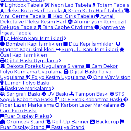
Lightbox Tabela
Neon Led Tabela
Totem Tabela
Pleksi Kutu Harf Tabela
Krom Kutu Harf Tabela
Vinil Germe Tabela
Kapı Giriş Tabela
Aynalı
Dekota ve Pleksi Kesim Harf
Alüminyum Kompozit
Dekupe Tabela
Bina Cephe Giydirme
Şantiye ve
İnşaat Tabela
İç Mekan Kapı İsimlikleri
Bombeli Kapı İsimlikleri
Düz Kapı İsimlikleri
Magnet Kapı İsimlikleri
Sürgülü Kapı İsimlikleri
Özel Kapı İsimlikleri
Dijital Baskı Uygulama
Dekota Foreks Uygulama Sıvama
Cam Dekor
Folyo Kumlama Uygulama
Dijital Baskı Folyo
Uygulama
Folyo Kesim Uygulama
One Way Vision
Lümen Folyo Baskı
Baskı ve Markalama
Serigrafi Baskı
UV Baskı
Tampon Baskı
STS
Soğuk Kabartma Baskı
DTF Sıcak Kabartma Baskı
Fiber Lazer Markalama
Karbon Lazer Markalama
Cam Fırın Baskı
Fuar Display Pleksi
Örümcek Stand
Roll-Up Banner
Backdrop
Fuar Display Stand
Fasülye Stand