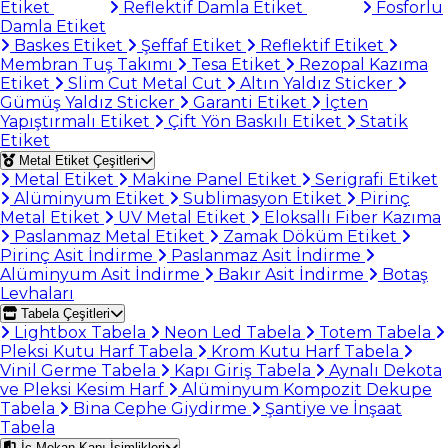
Etiket
Reflektif Damla Etiket
Fosforlu
Damla Etiket
Baskes Etiket
Şeffaf Etiket
Reflektif Etiket
Membran Tuş Takımı
Tesa Etiket
Rezopal Kazıma
Etiket
Slim Cut Metal Cut
Altın Yaldız Sticker
Gümüş Yaldız Sticker
Garanti Etiket
İçten
Yapıştırmalı Etiket
Çift Yön Baskılı Etiket
Statik
Etiket
Metal Etiket Çeşitleri
Metal Etiket
Makine Panel Etiket
Serigrafi Etiket
Alüminyum Etiket
Sublimasyon Etiket
Pirinç
Metal Etiket
UV Metal Etiket
Eloksallı Fiber Kazıma
Paslanmaz Metal Etiket
Zamak Döküm Etiket
Pirinç Asit İndirme
Paslanmaz Asit İndirme
Alüminyum Asit İndirme
Bakır Asit İndirme
Botaş
Levhaları
Tabela Çeşitleri
Lightbox Tabela
Neon Led Tabela
Totem Tabela
Pleksi Kutu Harf Tabela
Krom Kutu Harf Tabela
Vinil Germe Tabela
Kapı Giriş Tabela
Aynalı Dekota
ve Pleksi Kesim Harf
Alüminyum Kompozit Dekupe
Tabela
Bina Cephe Giydirme
Şantiye ve İnşaat
Tabela
İç Mekan Kapı İsimlikleri