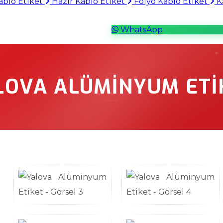
ablo Etiket
Hazır Kablo Etiket
Folyo Kablo Etiket
Ka
WhatsApp
LOVA ALÜMINYUM ETI