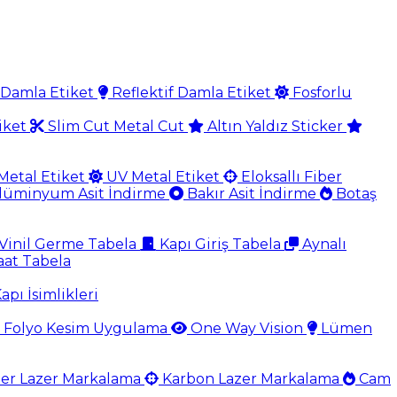
Damla Etiket
Reflektif Damla Etiket
Fosforlu
iket
Slim Cut Metal Cut
Altın Yaldız Sticker
Metal Etiket
UV Metal Etiket
Eloksallı Fiber
lüminyum Asit İndirme
Bakır Asit İndirme
Botaş
Vinil Germe Tabela
Kapı Giriş Tabela
Aynalı
aat Tabela
apı İsimlikleri
Folyo Kesim Uygulama
One Way Vision
Lümen
er Lazer Markalama
Karbon Lazer Markalama
Cam