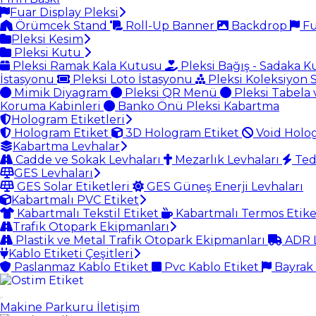
Fuar Display Pleksi
Örümcek Stand
Roll-Up Banner
Backdrop
Fu
Pleksi Kesim
Pleksi Kutu
Pleksi Ramak Kala Kutusu
Pleksi Bağış - Sadaka 
İstasyonu
Pleksi Loto İstasyonu
Pleksi Koleksiyon 
Mimik Diyagram
Pleksi QR Menü
Pleksi Tabela 
Koruma Kabinleri
Banko Önü Pleksi Kabartma
Hologram Etiketleri
Hologram Etiket
3D Hologram Etiket
Void Holo
Kabartma Levhalar
Cadde ve Sokak Levhaları
Mezarlık Levhaları
Ted
GES Levhaları
GES Solar Etiketleri
GES Güneş Enerji Levhaları
Kabartmalı PVC Etiket
Kabartmalı Tekstil Etiket
Kabartmalı Termos Etik
Trafik Otopark Ekipmanları
Plastik ve Metal Trafik Otopark Ekipmanları
ADR L
Kablo Etiketi Çeşitleri
Paslanmaz Kablo Etiket
Pvc Kablo Etiket
Bayrak 
Makine Parkuru
İletişim