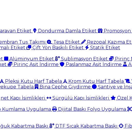
aravan Etiket
Dondurma Damla Etiket
Promosyon 
mbran Tuş Takımı
Tesa Etiket
Rezopal Kazıma Et
malı Etiket
Çift Yön Baskılı Etiket
Statik Etiket
et
Alüminyum Etiket
Sublimasyon Etiket
Pirinç 
ket
Pirinç Asit İndirme
Paslanmaz Asit İndirme
A
Pleksi Kutu Harf Tabela
Krom Kutu Harf Tabela
ekupe Tabela
Bina Cephe Giydirme
Şantiye ve İnş
et Kapı İsimlikleri
Sürgülü Kapı İsimlikleri
Özel K
o Kumlama Uygulama
Dijital Baskı Folyo Uygulama
ğuk Kabartma Baskı
DTF Sıcak Kabartma Baskı
Fib