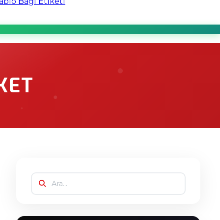
blo Bağı Etiketi
KET