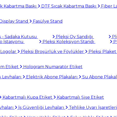
k Kabartma Baskı
DTF Sıcak Kabartma Baskı
Fiber L
Display Stand
Fasülye Stand
ş - Sadaka Kutusu
Pleksi Oy Sandığı
Pl
to İstasyonu
Pleksi Koleksiyon Standı
Pl
 Logolar
Pleksi Broşürlük ve Föylükler
Pleksi Plaket
am Etiket
Hologram Numaratör Etiket
 Levhaları
Elektrik Abone Plakaları
Su Abone Plakal
Kabartmalı Kupa Etiket
Kabartmalı Şişe Etiket
haları
İş Güvenliği Levhaları
Tehlike Uyarı İşaretler