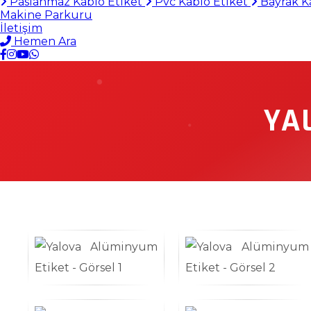
Paslanmaz Kablo Etiket
Pvc Kablo Etiket
Bayrak K
Makine Parkuru
İletişim
Hemen Ara
YA