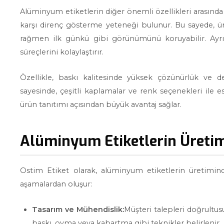
Alüminyum etiketlerin diğer önemli özellikleri arasında 
karşı direnç gösterme yeteneği bulunur. Bu sayede, ür
rağmen ilk günkü gibi görünümünü koruyabilir. Ayr
süreçlerini kolaylaştırır.
Özellikle, baskı kalitesinde yüksek çözünürlük ve de
sayesinde, çeşitli kaplamalar ve renk seçenekleri ile
ürün tanıtımı açısından büyük avantaj sağlar.
Alüminyum Etiketlerin Üretim
Ostim Etiket olarak, alüminyum etiketlerin üretimind
aşamalardan oluşur:
Tasarım ve Mühendislik:
Müşteri talepleri doğrultus
baskı, oyma veya kabartma gibi teknikler belirlenir.