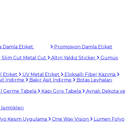
 Damla Etiket
Promosyon Damla Etiket
Slim Cut Metal Cut
Altın Yaldız Sticker
Gümüş
l Etiket
UV Metal Etiket
Eloksallı Fiber Kazıma
it İndirme
Bakır Asit İndirme
Botaş Levhaları
il Germe Tabela
Kapı Giriş Tabela
Aynalı Dekota ve
İsimlikleri
lyo Kesim Uygulama
One Way Vision
Lümen Folyo