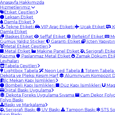
Anasayfa
Hakkımızda
Hizmetlerimiz
Etiket Çeşitleri
Leksan Etiket
Damla Etiket
Tekne Etiketi
VIP Araç Etiketi
Uçak Etiket
K
Damla Etiket
Baskes Etiket
Şeffaf Etiket
Reflektif Etiket
Me
Gümüş Yaldız Sticker
Garanti Etiket
İçten Yapıştır
Metal Etiket Çeşitleri
Metal Etiket
Makine Panel Etiket
Serigrafi Etik
Kazıma
Paslanmaz Metal Etiket
Zamak Döküm Eti
Levhaları
Tabela Çeşitleri
Lightbox Tabela
Neon Led Tabela
Totem Tabela
Dekota ve Pleksi Kesim Harf
Alüminyum Kompozit D
İç Mekan Kapı İsimlikleri
Bombeli Kapı İsimlikleri
Düz Kapı İsimlikleri
Magn
Dijital Baskı Uygulama
Dekota Foreks Uygulama Sıvama
Cam Dekor Foly
Folyo Baskı
Baskı ve Markalama
Serigrafi Baskı
UV Baskı
Tampon Baskı
STS So
Fırın Baskı