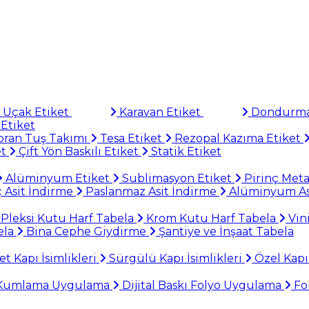
Uçak Etiket
Karavan Etiket
Dondurma
Etiket
ran Tuş Takımı
Tesa Etiket
Rezopal Kazıma Etiket
et
Çift Yön Baskılı Etiket
Statik Etiket
Alüminyum Etiket
Sublimasyon Etiket
Pirinç Meta
 Asit İndirme
Paslanmaz Asit İndirme
Alüminyum As
Pleksi Kutu Harf Tabela
Krom Kutu Harf Tabela
Vin
ela
Bina Cephe Giydirme
Şantiye ve İnşaat Tabela
 Kapı İsimlikleri
Sürgülü Kapı İsimlikleri
Özel Kapı 
 Kumlama Uygulama
Dijital Baskı Folyo Uygulama
Fo