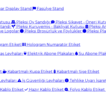
ar Display Stand
Fasülye Stand
Kutusu
Pleksi Oy Sandığı
Pleksi Şikayet - Öneri Ku
Standı
Pleksi Kuruyemiş - Bakliyat Kutusu
Pleksi A
ve Logolar
Pleksi Broşürlük ve Föylükler
Pleksi Pl
gram Etiket
Hologram Numaratör Etiket
aş Levhaları
Elektrik Abone Plakaları
Su Abone Plak
et
Kabartmalı Kupa Etiket
Kabartmalı Şişe Etiket
evhaları
İş Güvenliği Levhaları
Tehlike Uyarı İşare
Kablo Etiket
Hazır Kablo Etiket
Folyo Kablo Etiket