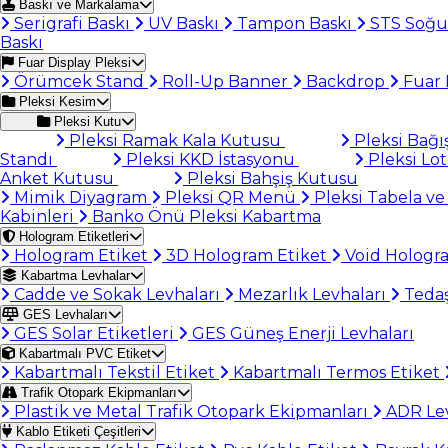
Baskı ve Markalama
Serigrafi Baskı
UV Baskı
Tampon Baskı
STS Soğu
Baskı
Fuar Display Pleksi
Örümcek Stand
Roll-Up Banner
Backdrop
Fuar 
Pleksi Kesim
Pleksi Kutu
Pleksi Ramak Kala Kutusu
Pleksi Bağı
Standı
Pleksi KKD İstasyonu
Pleksi Lo
Anket Kutusu
Pleksi Bahşiş Kutusu
Mimik Diyagram
Pleksi QR Menü
Pleksi Tabela ve
Kabinleri
Banko Önü Pleksi Kabartma
Hologram Etiketleri
Hologram Etiket
3D Hologram Etiket
Void Hologr
Kabartma Levhalar
Cadde ve Sokak Levhaları
Mezarlık Levhaları
Tedaş
GES Levhaları
GES Solar Etiketleri
GES Güneş Enerji Levhaları
Kabartmalı PVC Etiket
Kabartmalı Tekstil Etiket
Kabartmalı Termos Etiket
Trafik Otopark Ekipmanları
Plastik ve Metal Trafik Otopark Ekipmanları
ADR Lev
Kablo Etiketi Çeşitleri