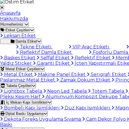
Anasayfa
Hakkımızda
Hizmetlerimiz
Etiket Çeşitleri
Leksan Etiket
Damla Etiket
Tekne Etiketi
VIP Araç Etiketi
Reflektif Damla Etiket
Fosforlu Damla 
Baskes Etiket
Şeffaf Etiket
Reflektif Etiket
Memb
Yaldız Sticker
Garanti Etiket
İçten Yapıştırmalı Etik
Metal Etiket Çeşitleri
Metal Etiket
Makine Panel Etiket
Serigrafi Etiket
Paslanmaz Metal Etiket
Zamak Döküm Etiket
Pirinç
Tabela Çeşitleri
Lightbox Tabela
Neon Led Tabela
Totem Tabela
Pleksi Kesim Harf
Alüminyum Kompozit Dekupe Tab
İç Mekan Kapı İsimlikleri
Bombeli Kapı İsimlikleri
Düz Kapı İsimlikleri
Magnet
Dijital Baskı Uygulama
Dekota Foreks Uygulama Sıvama
Cam Dekor Folyo
Baskı