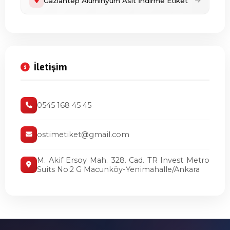
Gaziantep Alüminyum Asit İndirme Etiket
İletişim
0545 168 45 45
ostimetiket@gmail.com
M. Akif Ersoy Mah. 328. Cad. TR Invest Metro
Suits No:2 G Macunköy-Yenimahalle/Ankara