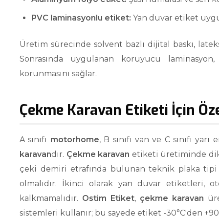
PVC laminasyonlu etiket:
Yan duvar etiket uyg
Üretim sürecinde solvent bazlı dijital baskı, late
Sonrasında uygulanan koruyucu laminasyon
korunmasını sağlar.
Çekme Karavan Etiketi İçin Öz
A sınıfı
motorhome
, B sınıfı van ve C sınıfı ya
karavan
dır.
Çekme karavan
etiketi üretiminde dik
çeki demiri etrafında bulunan teknik plaka tipi 
olmalıdır. İkinci olarak yan duvar etiketleri, 
kalkmamalıdır.
Ostim Etiket
,
çekme karavan
üre
sistemleri kullanır; bu sayede etiket -30°C'den +9