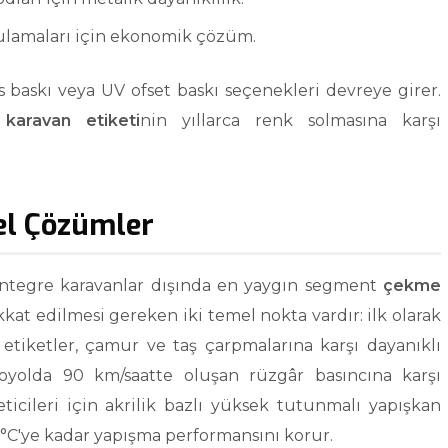
ulamaları için ekonomik çözüm.
ks baskı veya UV ofset baskı seçenekleri devreye girer.
,
karavan etiketi
nin yıllarca renk solmasına karşı
el Çözümler
rı entegre karavanlar dışında en yaygın segment
çekme
kat edilmesi gereken iki temel nokta vardır: ilk olarak
etiketler, çamur ve taş çarpmalarına karşı dayanıklı
otoyolda 90 km/saatte oluşan rüzgâr basıncına karşı
ticileri için akrilik bazlı yüksek tutunmalı yapışkan
0°C'ye kadar yapışma performansını korur.