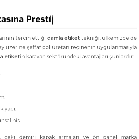
asına Prestij
rının tercih ettiği
damla etiket
tekniği, ülkemizde de
zey üzerine şeffaf poliüretan reçinenin uygulanmasıyla
a etiket
in karavan sektöründeki avantajları şunlardır:
.
ım.
k yapı.
sal his.
su, çeki demiri kapak armaları ve ön panel marka