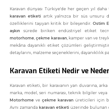
Karavan dünyası Türkiye'de her geçen yıl daha fa
karavan etiketi
artık yalnızca bir süs unsuru de
özelliklerini taşıyan kritik bir bileşendir.
Ostim E
aşkın
sürede biriken endüstriyel etiket tecrü
motorhome
,
çekme karavan
, kamper van ve treyl
mekâna dayanıklı etiket çözümleri geliştirmişt
detaylarını, malzeme seçeneklerini, dayanıklılık pa
Karavan Etiketi Nedir ve Nede
Karavan etiketi, bir karavanın yan duvarına, ark
marka, model, seri numarası, teknik bilgiler veya 
Motorhome
ve
çekme karavan
üreticileri için 
Aynı zamanda
karavan etiketi
üzerinde bulunan din