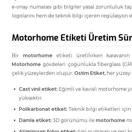
e-onay numarası gibi bilgiler yasal zorunluluk taş
logolarını hem de teknik bilgi içeren regülasyon et
Motorhome Etiketi Üretim Sür
Bir
motorhome
etiketi üretilirken karavanın
Motorhome
gövdeleri çoğunlukla fiberglass (GR
çelik yüzeylerden oluşur.
Ostim Etiket
, her yüzey
Cast vinil etiket:
Eğimli ve kavisli motorhome 
yüksektir.
Polikarbonat etiket:
Teknik bilgi etiketleri içi
Damla etiket:
3D görünümü ile
motorhome
ma
Alüminyum folyo etiket:
Şasi numarası ve seri ko