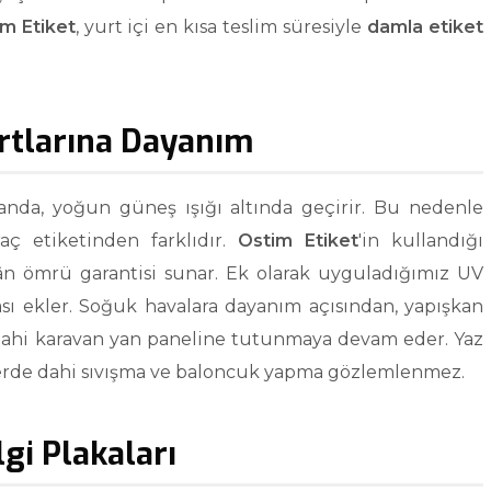
m Etiket
, yurt içi en kısa teslim süresiyle
damla etiket
artlarına Dayanım
alanda, yoğun güneş ışığı altında geçirir. Bu nedenle
aç etiketinden farklıdır.
Ostim Etiket
'in kullandığı
ân ömrü garantisi sunar. Ek olarak uyguladığımız UV
sı ekler. Soğuk havalara dayanım açısından, yapışkan
 dahi karavan yan paneline tutunmaya devam eder. Yaz
ylerde dahi sıvışma ve baloncuk yapma gözlemlenmez.
lgi Plakaları