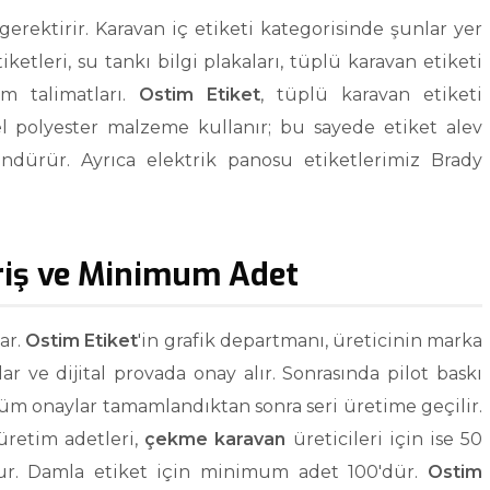
rektirir. Karavan iç etiketi kategorisinde şunlar yer
tiketleri, su tankı bilgi plakaları, tüplü karavan etiketi
ım talimatları.
Ostim Etiket
, tüplü karavan etiketi
el polyester malzeme kullanır; bu sayede etiket alev
dürür. Ayrıca elektrik panosu etiketlerimiz Brady
ariş ve Minimum Adet
ar.
Ostim Etiket
'in grafik departmanı, üreticinin marka
ar ve dijital provada onay alır. Sonrasında pilot baskı
Tüm onaylar tamamlandıktan sonra seri üretime geçilir.
üretim adetleri,
çekme karavan
üreticileri için ise 50
lur. Damla etiket için minimum adet 100'dür.
Ostim