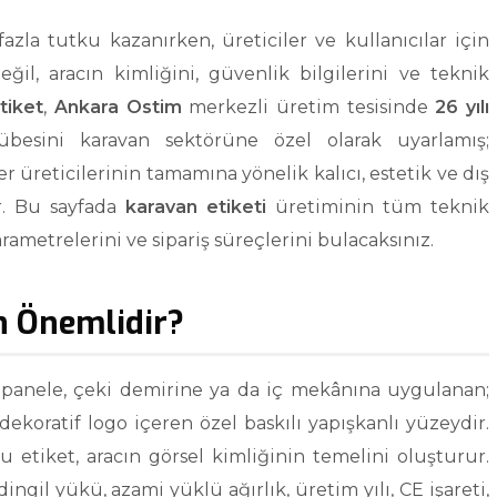
zla tutku kazanırken, üreticiler ve kullanıcılar için
ğil, aracın kimliğini, güvenlik bilgilerini ve teknik
tiket
,
Ankara Ostim
merkezli üretim tesisinde
26 yılı
besini karavan sektörüne özel olarak uyarlamış;
er üreticilerinin tamamına yönelik kalıcı, estetik ve dış
ir. Bu sayfada
karavan etiketi
üretiminin tüm teknik
rametrelerini ve sipariş süreçlerini bulacaksınız.
n Önemlidir?
a panele, çeki demirine ya da iç mekânına uygulanan;
dekoratif logo içeren özel baskılı yapışkanlı yüzeydir.
bu etiket, aracın görsel kimliğinin temelini oluşturur.
gil yükü, azami yüklü ağırlık, üretim yılı, CE işareti,