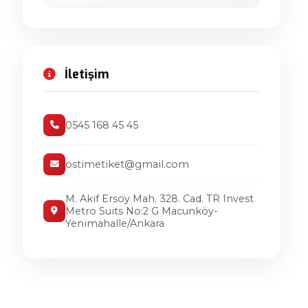
Kabartmalı Şişe Etiket
ADR Levhaları
Paslanmaz Kablo Etiket
İş Güvenliği Levhaları
Pvc Kablo Etiket
İletişim
Tehlike Uyarı İşaretleri
Bayrak Kablo Etiket
Ledli İkaz Sistemleri
Hazır Kablo Etiket
0545 168 45 45
Folyo Kablo Etiket
Kablo Bağı Etiketi
ostimetiket@gmail.com
M. Akif Ersoy Mah. 328. Cad. TR Invest
Metro Suits No:2 G Macunköy-
Yenimahalle/Ankara