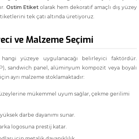
ır.
Ostim Etiket
olarak hem dekoratif amaçlı dış yüzey
iketlerini tek çatı altında üretiyoruz.
eci ve Malzeme Seçimi
 hangi yüzeye uygulanacağı belirleyici faktördür.
P), sandwich panel, alüminyum kompozit veya boyalı
 için ayrı malzeme stoklamaktadır:
yüzeylerine mükemmel uyum sağlar, çekme gerilimi
n yüksek darbe dayanımı sunar.
rka logosuna prestij katar.
dları için metalik dayanıklılık.