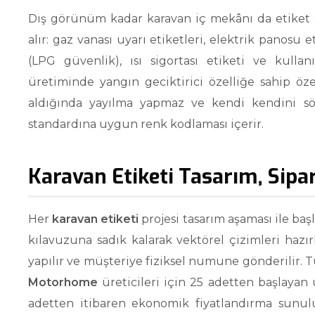
Dış görünüm kadar karavan iç mekânı da etiket ge
alır: gaz vanası uyarı etiketleri, elektrik panosu e
(LPG güvenlik), ısı sigortası etiketi ve kullan
üretiminde yangın geciktirici özelliğe sahip öz
aldığında yayılma yapmaz ve kendi kendini sön
standardına uygun renk kodlaması içerir.
Karavan Etiketi Tasarım, Sip
Her
karavan etiketi
projesi tasarım aşaması ile başl
kılavuzuna sadık kalarak vektörel çizimleri hazırl
yapılır ve müşteriye fiziksel numune gönderilir. 
Motorhome
üreticileri için 25 adetten başlayan 
adetten itibaren ekonomik fiyatlandırma sunu