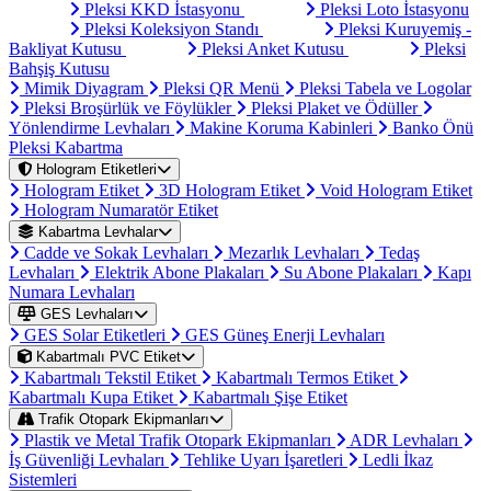
Pleksi KKD İstasyonu
Pleksi Loto İstasyonu
Pleksi Koleksiyon Standı
Pleksi Kuruyemiş -
Bakliyat Kutusu
Pleksi Anket Kutusu
Pleksi
Bahşiş Kutusu
Mimik Diyagram
Pleksi QR Menü
Pleksi Tabela ve Logolar
Pleksi Broşürlük ve Föylükler
Pleksi Plaket ve Ödüller
Yönlendirme Levhaları
Makine Koruma Kabinleri
Banko Önü
Pleksi Kabartma
Hologram Etiketleri
Hologram Etiket
3D Hologram Etiket
Void Hologram Etiket
Hologram Numaratör Etiket
Kabartma Levhalar
Cadde ve Sokak Levhaları
Mezarlık Levhaları
Tedaş
Levhaları
Elektrik Abone Plakaları
Su Abone Plakaları
Kapı
Numara Levhaları
GES Levhaları
GES Solar Etiketleri
GES Güneş Enerji Levhaları
Kabartmalı PVC Etiket
Kabartmalı Tekstil Etiket
Kabartmalı Termos Etiket
Kabartmalı Kupa Etiket
Kabartmalı Şişe Etiket
Trafik Otopark Ekipmanları
Plastik ve Metal Trafik Otopark Ekipmanları
ADR Levhaları
İş Güvenliği Levhaları
Tehlike Uyarı İşaretleri
Ledli İkaz
Sistemleri