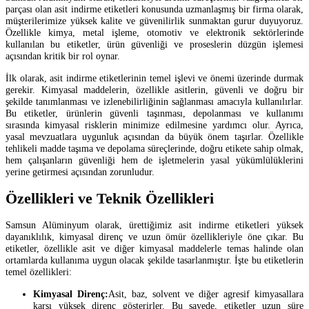
parçası olan asit indirme etiketleri konusunda uzmanlaşmış bir firma olarak,
müşterilerimize yüksek kalite ve güvenilirlik sunmaktan gurur duyuyoruz.
Özellikle kimya, metal işleme, otomotiv ve elektronik sektörlerinde
kullanılan bu etiketler, ürün güvenliği ve proseslerin düzgün işlemesi
açısından kritik bir rol oynar.
İlk olarak, asit indirme etiketlerinin temel işlevi ve önemi üzerinde durmak
gerekir. Kimyasal maddelerin, özellikle asitlerin, güvenli ve doğru bir
şekilde tanımlanması ve izlenebilirliğinin sağlanması amacıyla kullanılırlar.
Bu etiketler, ürünlerin güvenli taşınması, depolanması ve kullanımı
sırasında kimyasal risklerin minimize edilmesine yardımcı olur. Ayrıca,
yasal mevzuatlara uygunluk açısından da büyük önem taşırlar. Özellikle
tehlikeli madde taşıma ve depolama süreçlerinde, doğru etikete sahip olmak,
hem çalışanların güvenliği hem de işletmelerin yasal yükümlülüklerini
yerine getirmesi açısından zorunludur.
Özellikleri ve Teknik Özellikleri
Samsun Alüminyum olarak, ürettiğimiz asit indirme etiketleri yüksek
dayanıklılık, kimyasal direnç ve uzun ömür özellikleriyle öne çıkar. Bu
etiketler, özellikle asit ve diğer kimyasal maddelerle temas halinde olan
ortamlarda kullanıma uygun olacak şekilde tasarlanmıştır. İşte bu etiketlerin
temel özellikleri:
Kimyasal Direnç:
Asit, baz, solvent ve diğer agresif kimyasallara
karşı yüksek direnç gösterirler. Bu sayede, etiketler uzun süre