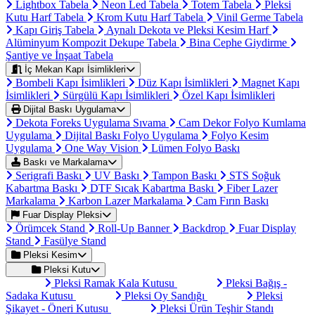
Lightbox Tabela
Neon Led Tabela
Totem Tabela
Pleksi
Kutu Harf Tabela
Krom Kutu Harf Tabela
Vinil Germe Tabela
Kapı Giriş Tabela
Aynalı Dekota ve Pleksi Kesim Harf
Alüminyum Kompozit Dekupe Tabela
Bina Cephe Giydirme
Şantiye ve İnşaat Tabela
İç Mekan Kapı İsimlikleri
Bombeli Kapı İsimlikleri
Düz Kapı İsimlikleri
Magnet Kapı
İsimlikleri
Sürgülü Kapı İsimlikleri
Özel Kapı İsimlikleri
Dijital Baskı Uygulama
Dekota Foreks Uygulama Sıvama
Cam Dekor Folyo Kumlama
Uygulama
Dijital Baskı Folyo Uygulama
Folyo Kesim
Uygulama
One Way Vision
Lümen Folyo Baskı
Baskı ve Markalama
Serigrafi Baskı
UV Baskı
Tampon Baskı
STS Soğuk
Kabartma Baskı
DTF Sıcak Kabartma Baskı
Fiber Lazer
Markalama
Karbon Lazer Markalama
Cam Fırın Baskı
Fuar Display Pleksi
Örümcek Stand
Roll-Up Banner
Backdrop
Fuar Display
Stand
Fasülye Stand
Pleksi Kesim
Pleksi Kutu
Pleksi Ramak Kala Kutusu
Pleksi Bağış -
Sadaka Kutusu
Pleksi Oy Sandığı
Pleksi
Şikayet - Öneri Kutusu
Pleksi Ürün Teşhir Standı