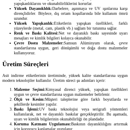
yapışkanlıklarını ve okunabilirliklerini korurlar.
Yüksek Dayanıklılık:
Darbelere, aşınmaya ve UV ışınlarına karşı
dirençlidirler. Böylece, dış ortam koşullarında bile kullanım ömrü
uzundur.
Yüksek Yapışkanlık:
Etiketlerin yapışkan özellikleri, farklı
yüzeylerde (metal, cam, plastik vb.) sağlam bir tutunma sağlar.
Renk ve Baskı Kalitesi:
Net ve dayanıklı baskı sayesinde uyarı
mesajları ve kimlik bilgileri kolayca okunabilir.
Çevre Dostu Malzemeler:
Samsun Alüminyum olarak, çevre
standartlarına uygun, geri dönüşümlü ve doğa dostu malzemeler
kullanıyoruz.
Üretim Süreçleri
Asit indirme etiketlerinin üretiminde, yüksek kalite standartlarına uygun
modern teknolojiler kullanılır. Üretim süreci şu adımları içerir:
Malzeme Seçimi:
Kimyasal direnci yüksek, yapışkan özellikleri
uygun ve çevre standartlarına uygun malzemeler belirlenir.
Ölçü ve Kesim:
Müşteri taleplerine göre farklı boyutlarda ve
şekillerde kesimler yapılır.
Baskı İşlemi:
UV baskı teknolojisi veya serigrafi yöntemleri
kullanılarak, net ve dayanıklı baskılar gerçekleştirilir. Bu aşamada,
uyarı ve kimlik bilgilerinin okunabilirliği ön plandadır.
Koruma Katmanı Uygulaması:
Baskının dayanıklılığını artırmak
için koruyucu kaplamalar uygulanır.