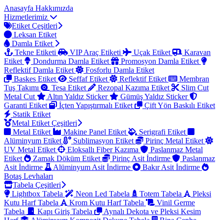
Anasayfa
Hakkımızda
Hizmetlerimiz
Etiket Çeşitleri
Leksan Etiket
Damla Etiket
Tekne Etiketi
VIP Araç Etiketi
Uçak Etiket
Karavan
Etiket
Dondurma Damla Etiket
Promosyon Damla Etiket
Reflektif Damla Etiket
Fosforlu Damla Etiket
Baskes Etiket
Şeffaf Etiket
Reflektif Etiket
Membran
Tuş Takımı
Tesa Etiket
Rezopal Kazıma Etiket
Slim Cut
Metal Cut
Altın Yaldız Sticker
Gümüş Yaldız Sticker
Garanti Etiket
İçten Yapıştırmalı Etiket
Çift Yön Baskılı Etiket
Statik Etiket
Metal Etiket Çeşitleri
Metal Etiket
Makine Panel Etiket
Serigrafi Etiket
Alüminyum Etiket
Sublimasyon Etiket
Pirinç Metal Etiket
UV Metal Etiket
Eloksallı Fiber Kazıma
Paslanmaz Metal
Etiket
Zamak Döküm Etiket
Pirinç Asit İndirme
Paslanmaz
Asit İndirme
Alüminyum Asit İndirme
Bakır Asit İndirme
Botaş Levhaları
Tabela Çeşitleri
Lightbox Tabela
Neon Led Tabela
Totem Tabela
Pleksi
Kutu Harf Tabela
Krom Kutu Harf Tabela
Vinil Germe
Tabela
Kapı Giriş Tabela
Aynalı Dekota ve Pleksi Kesim