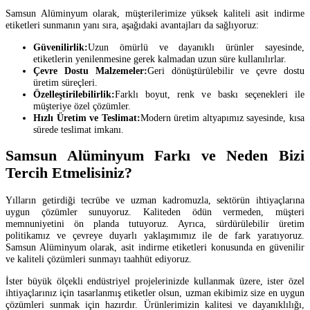
Samsun Alüminyum olarak, müşterilerimize yüksek kaliteli asit indirme
etiketleri sunmanın yanı sıra, aşağıdaki avantajları da sağlıyoruz:
Güvenilirlik:
Uzun ömürlü ve dayanıklı ürünler sayesinde,
etiketlerin yenilenmesine gerek kalmadan uzun süre kullanılırlar.
Çevre Dostu Malzemeler:
Geri dönüştürülebilir ve çevre dostu
üretim süreçleri.
Özelleştirilebilirlik:
Farklı boyut, renk ve baskı seçenekleri ile
müşteriye özel çözümler.
Hızlı Üretim ve Teslimat:
Modern üretim altyapımız sayesinde, kısa
sürede teslimat imkanı.
Samsun Alüminyum Farkı ve Neden Bizi
Tercih Etmelisiniz?
Yılların getirdiği tecrübe ve uzman kadromuzla, sektörün ihtiyaçlarına
uygun çözümler sunuyoruz. Kaliteden ödün vermeden, müşteri
memnuniyetini ön planda tutuyoruz. Ayrıca, sürdürülebilir üretim
politikamız ve çevreye duyarlı yaklaşımımız ile de fark yaratıyoruz.
Samsun Alüminyum olarak, asit indirme etiketleri konusunda en güvenilir
ve kaliteli çözümleri sunmayı taahhüt ediyoruz.
İster büyük ölçekli endüstriyel projelerinizde kullanmak üzere, ister özel
ihtiyaçlarınız için tasarlanmış etiketler olsun, uzman ekibimiz size en uygun
çözümleri sunmak için hazırdır. Ürünlerimizin kalitesi ve dayanıklılığı,