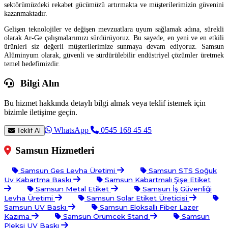
sektörümüzdeki rekabet gücümüzü artırmakta ve müşterilerimizin güvenini
kazanmaktadır.
Gelişen teknolojiler ve değişen mevzuatlara uyum sağlamak adına, sürekli
olarak Ar-Ge çalışmalarımızı sürdürüyoruz. Bu sayede, en yeni ve en etkili
ürünleri siz değerli müşterilerimize sunmaya devam ediyoruz. Samsun
Alüminyum olarak, güvenli ve sürdürülebilir endüstriyel çözümler üretmek
temel hedefimizdir.
Bilgi Alın
Bu hizmet hakkında detaylı bilgi almak veya teklif istemek için
bizimle iletişime geçin.
WhatsApp
0545 168 45 45
Teklif Al
Samsun Hizmetleri
Samsun Ges Levha Üretimi
Samsun STS Soğuk
Uv Kabartma Baskı
Samsun Kabartmalı Şişe Etiket
Samsun Metal Etiket
Samsun İş Güvenliği
Levha Üretimi
Samsun Solar Etiket Üreticisi
Samsun UV Baskı
Samsun Eloksallı Fiber Lazer
Kazıma
Samsun Örümcek Stand
Samsun
Pleksi UV Baskı