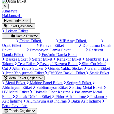
Anasayfa
Hakkımızda
Hizmetlerimiz
Etiket Çeşitleri
Leksan Etiket
Damla Etiket
Tekne Etiketi
VIP Araç Etiketi
Uçak Etiket
Karavan Etiket
Dondurma Damla
Etiket
Promosyon Damla Etiket
Reflektif
Damla Etiket
Fosforlu Damla Etiket
Baskes Etiket
Şeffaf Etiket
Reflektif Etiket
Membran Tuş
Takımı
Tesa Etiket
Rezopal Kazıma Etiket
Slim Cut Metal
Cut
Altın Yaldız Sticker
Gümüş Yaldız Sticker
Garanti Etiket
İçten Yapıştırmalı Etiket
Çift Yön Baskılı Etiket
Statik Etiket
Metal Etiket Çeşitleri
Metal Etiket
Makine Panel Etiket
Serigrafi Etiket
Alüminyum Etiket
Sublimasyon Etiket
Pirinç Metal Etiket
UV Metal Etiket
Eloksallı Fiber Kazıma
Paslanmaz Metal
Etiket
Zamak Döküm Etiket
Pirinç Asit İndirme
Paslanmaz
Asit İndirme
Alüminyum Asit İndirme
Bakır Asit İndirme
Botaş Levhaları
Tabela Çeşitleri