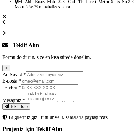
M. Akif Ersoy Mah. 328. Cad. TR Invest Metro Suits No:2 G
Macunköy-Yenimahalle/Ankara
Teklif Alın
Formu doldurun, size en kısa sürede dönelim.
Ad Soyad
*
E-posta
*
Telefon
*
Mesajınız
*
Teklif İste
Bilgileriniz gizli tutulur ve 3. şahıslarla paylaşılmaz.
Projeniz İçin
Teklif Alın