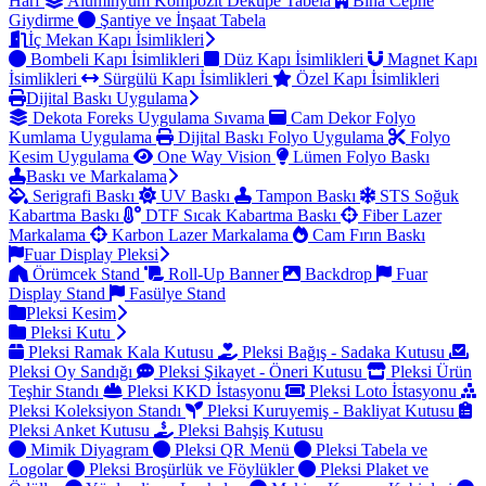
Harf
Alüminyum Kompozit Dekupe Tabela
Bina Cephe
Giydirme
Şantiye ve İnşaat Tabela
İç Mekan Kapı İsimlikleri
Bombeli Kapı İsimlikleri
Düz Kapı İsimlikleri
Magnet Kapı
İsimlikleri
Sürgülü Kapı İsimlikleri
Özel Kapı İsimlikleri
Dijital Baskı Uygulama
Dekota Foreks Uygulama Sıvama
Cam Dekor Folyo
Kumlama Uygulama
Dijital Baskı Folyo Uygulama
Folyo
Kesim Uygulama
One Way Vision
Lümen Folyo Baskı
Baskı ve Markalama
Serigrafi Baskı
UV Baskı
Tampon Baskı
STS Soğuk
Kabartma Baskı
DTF Sıcak Kabartma Baskı
Fiber Lazer
Markalama
Karbon Lazer Markalama
Cam Fırın Baskı
Fuar Display Pleksi
Örümcek Stand
Roll-Up Banner
Backdrop
Fuar
Display Stand
Fasülye Stand
Pleksi Kesim
Pleksi Kutu
Pleksi Ramak Kala Kutusu
Pleksi Bağış - Sadaka Kutusu
Pleksi Oy Sandığı
Pleksi Şikayet - Öneri Kutusu
Pleksi Ürün
Teşhir Standı
Pleksi KKD İstasyonu
Pleksi Loto İstasyonu
Pleksi Koleksiyon Standı
Pleksi Kuruyemiş - Bakliyat Kutusu
Pleksi Anket Kutusu
Pleksi Bahşiş Kutusu
Mimik Diyagram
Pleksi QR Menü
Pleksi Tabela ve
Logolar
Pleksi Broşürlük ve Föylükler
Pleksi Plaket ve