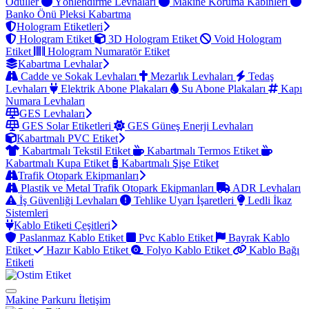
Ödüller
Yönlendirme Levhaları
Makine Koruma Kabinleri
Banko Önü Pleksi Kabartma
Hologram Etiketleri
Hologram Etiket
3D Hologram Etiket
Void Hologram
Etiket
Hologram Numaratör Etiket
Kabartma Levhalar
Cadde ve Sokak Levhaları
Mezarlık Levhaları
Tedaş
Levhaları
Elektrik Abone Plakaları
Su Abone Plakaları
Kapı
Numara Levhaları
GES Levhaları
GES Solar Etiketleri
GES Güneş Enerji Levhaları
Kabartmalı PVC Etiket
Kabartmalı Tekstil Etiket
Kabartmalı Termos Etiket
Kabartmalı Kupa Etiket
Kabartmalı Şişe Etiket
Trafik Otopark Ekipmanları
Plastik ve Metal Trafik Otopark Ekipmanları
ADR Levhaları
İş Güvenliği Levhaları
Tehlike Uyarı İşaretleri
Ledli İkaz
Sistemleri
Kablo Etiketi Çeşitleri
Paslanmaz Kablo Etiket
Pvc Kablo Etiket
Bayrak Kablo
Etiket
Hazır Kablo Etiket
Folyo Kablo Etiket
Kablo Bağı
Etiketi
Makine Parkuru
İletişim