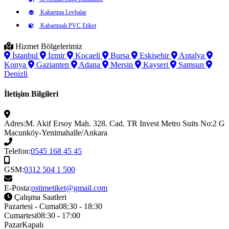
Kabartma Levhalar
Kabartmalı PVC Etiket
Hizmet Bölgelerimiz
İstanbul
İzmir
Kocaeli
Bursa
Eskişehir
Antalya
Konya
Gaziantep
Adana
Mersin
Kayseri
Samsun
Denizli
İletişim Bilgileri
Adres:
M. Akif Ersoy Mah. 328. Cad. TR Invest Metro Suits No:2 G
Macunköy-Yenimahalle/Ankara
Telefon:
0545 168 45 45
GSM:
0312 504 1 500
E-Posta:
ostimetiket@gmail.com
Çalışma Saatleri
Pazartesi - Cuma
08:30 - 18:30
Cumartesi
08:30 - 17:00
Pazar
Kapalı