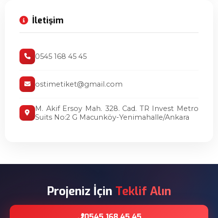
İletişim
0545 168 45 45
ostimetiket@gmail.com
M. Akif Ersoy Mah. 328. Cad. TR Invest Metro
Suits No:2 G Macunköy-Yenimahalle/Ankara
Projeniz İçin
Teklif Alın
0545 168 45 45