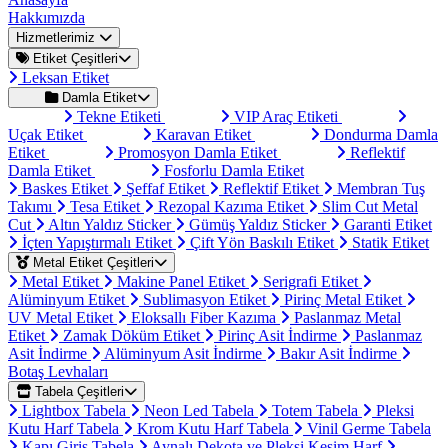
Hakkımızda
Hizmetlerimiz
Etiket Çeşitleri
Leksan Etiket
Damla Etiket
Tekne Etiketi
VIP Araç Etiketi
Uçak Etiket
Karavan Etiket
Dondurma Damla
Etiket
Promosyon Damla Etiket
Reflektif
Damla Etiket
Fosforlu Damla Etiket
Baskes Etiket
Şeffaf Etiket
Reflektif Etiket
Membran Tuş
Takımı
Tesa Etiket
Rezopal Kazıma Etiket
Slim Cut Metal
Cut
Altın Yaldız Sticker
Gümüş Yaldız Sticker
Garanti Etiket
İçten Yapıştırmalı Etiket
Çift Yön Baskılı Etiket
Statik Etiket
Metal Etiket Çeşitleri
Metal Etiket
Makine Panel Etiket
Serigrafi Etiket
Alüminyum Etiket
Sublimasyon Etiket
Pirinç Metal Etiket
UV Metal Etiket
Eloksallı Fiber Kazıma
Paslanmaz Metal
Etiket
Zamak Döküm Etiket
Pirinç Asit İndirme
Paslanmaz
Asit İndirme
Alüminyum Asit İndirme
Bakır Asit İndirme
Botaş Levhaları
Tabela Çeşitleri
Lightbox Tabela
Neon Led Tabela
Totem Tabela
Pleksi
Kutu Harf Tabela
Krom Kutu Harf Tabela
Vinil Germe Tabela
Kapı Giriş Tabela
Aynalı Dekota ve Pleksi Kesim Harf