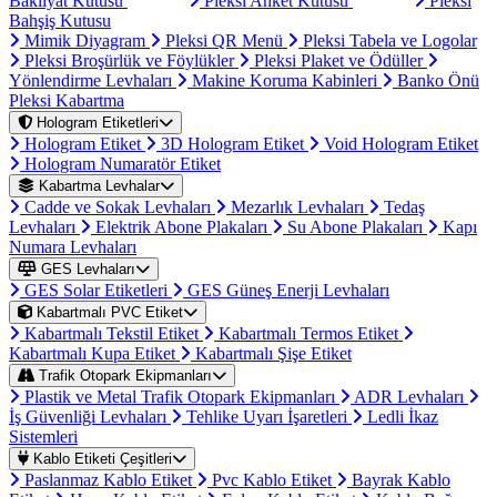
Bakliyat Kutusu
Pleksi Anket Kutusu
Pleksi
Bahşiş Kutusu
Mimik Diyagram
Pleksi QR Menü
Pleksi Tabela ve Logolar
Pleksi Broşürlük ve Föylükler
Pleksi Plaket ve Ödüller
Yönlendirme Levhaları
Makine Koruma Kabinleri
Banko Önü
Pleksi Kabartma
Hologram Etiketleri
Hologram Etiket
3D Hologram Etiket
Void Hologram Etiket
Hologram Numaratör Etiket
Kabartma Levhalar
Cadde ve Sokak Levhaları
Mezarlık Levhaları
Tedaş
Levhaları
Elektrik Abone Plakaları
Su Abone Plakaları
Kapı
Numara Levhaları
GES Levhaları
GES Solar Etiketleri
GES Güneş Enerji Levhaları
Kabartmalı PVC Etiket
Kabartmalı Tekstil Etiket
Kabartmalı Termos Etiket
Kabartmalı Kupa Etiket
Kabartmalı Şişe Etiket
Trafik Otopark Ekipmanları
Plastik ve Metal Trafik Otopark Ekipmanları
ADR Levhaları
İş Güvenliği Levhaları
Tehlike Uyarı İşaretleri
Ledli İkaz
Sistemleri
Kablo Etiketi Çeşitleri
Paslanmaz Kablo Etiket
Pvc Kablo Etiket
Bayrak Kablo