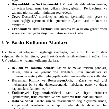
Dayanıklılık ve Su Geçirmezlik:
UV baskı ile elde edilen ürünler,
dış ortam koşullarına karşı yüksek direnç gösterir. Renk solması ve
çatlama gibi sorunlar minimum seviyededir.
Çevre Dostu:
UV mürekkepler, solvent içermediği için çevre ve
insan sağlığı açısından daha güvenlidir. Ayrıca, atık miktarı da
düşüktür.
Ekonomik ve Hızlı Üretim:
Hızlı kuruma ve az bakım gerektirmesi
sayesinde, maliyetler düşer ve üretim süreleri kısalır.
UV Baskı Kullanım Alanları
UV baskı teknolojisinin sağladığı avantajlar, geniş bir kullanım alanı
yelpazesi ile birleştiğinde, çeşitli sektörlerde tercih edilmesini sağlar. İşte
UV baskının en yaygın kullanım alanları:
Reklam ve Tanıtım Sektörü:
Dış ve iç mekan reklam panoları,
afişler, tabela ve yönlendirme levhaları, ürün ambalajları ve
promosyon materyalleri gibi çeşitli reklam materyallerinde kullanılır.
Kurumsal Kimlik ve Dekorasyon:
Ofis, mağaza ve otel gibi
mekanların iç ve dış dekorasyonunda, tabelalar, pano ve duvar
kaplamalarında tercih edilir.
Endüstriyel Uygulamalar:
Metal, cam ve ahşap ürünlerin
işlenmesinde, ürün etiketleri ve özel tasarımlı ürünlerde kullanılır.
Hobi ve Sanat:
Sanatçıların ve tasarımcıların özgün çalışmalarında,
kişiye özel ürünlerde ve el işi projelerinde tercih edilen bir