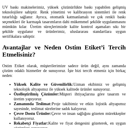
UV baskı makinelerimiz, yüksek çözünürlükte baskı yapabilen gelişmiş
teknolojilere sahiptir. Renk yönetimi ve kalibrasyon sistemleri ile renk
tutarlılığı sağlanır. Ayrıca, otomatik katmanlamalı ve çok renkli baskı
seçenekleri ile karmaşık tasarımların dahi mükemmel şekilde uygulanmasını
mümkün kılar. Üretim süreçlerimizde kalite kontrol aşamaları sıkı bir
şekilde uygulanır ve ürünlerimiz, uluslararası standartlara uygun
sertifikalara sahiptir.
Avantajlar ve Neden Ostim Etiket’i Tercih
Etmelisiniz?
Ostim Etiket olarak, müşterilerimize sadece ürün değil, aynı zamanda
çözüm odaklı hizmetler de sunuyoruz. İşte bizi tercih etmeniz için birkaç
neden:
Yüksek Kalite ve Güvenilirlik:
Uzman ekibimiz ve gelişmiş
teknolojik altyapımız ile yüksek kalitede ürünler sunuyoruz.
Özelleştirilmiş Çözümler:
Müşteri ihtiyaçlarına göre tasarım ve
üretim yapıyoruz.
Zamanında Teslimat:
Proje takibimiz ve etkin lojistik altyapımız
sayesinde, teslimat sürelerine sadık kalıyoruz.
Çevre Dostu Ürünler:
Çevre ve insan sağlığını gözeten mürekkepler
kullanıyoruz.
Rekabetçi Fiyatlar:
Kalite ve fiyat dengesini gözeterek, en uygun
çözümleri sunuyoruz.