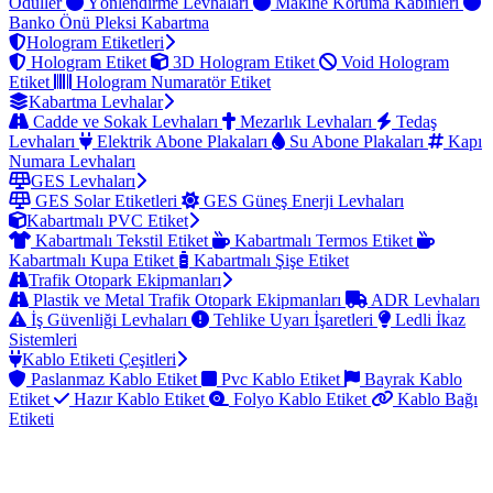
Ödüller
Yönlendirme Levhaları
Makine Koruma Kabinleri
Banko Önü Pleksi Kabartma
Hologram Etiketleri
Hologram Etiket
3D Hologram Etiket
Void Hologram
Etiket
Hologram Numaratör Etiket
Kabartma Levhalar
Cadde ve Sokak Levhaları
Mezarlık Levhaları
Tedaş
Levhaları
Elektrik Abone Plakaları
Su Abone Plakaları
Kapı
Numara Levhaları
GES Levhaları
GES Solar Etiketleri
GES Güneş Enerji Levhaları
Kabartmalı PVC Etiket
Kabartmalı Tekstil Etiket
Kabartmalı Termos Etiket
Kabartmalı Kupa Etiket
Kabartmalı Şişe Etiket
Trafik Otopark Ekipmanları
Plastik ve Metal Trafik Otopark Ekipmanları
ADR Levhaları
İş Güvenliği Levhaları
Tehlike Uyarı İşaretleri
Ledli İkaz
Sistemleri
Kablo Etiketi Çeşitleri
Paslanmaz Kablo Etiket
Pvc Kablo Etiket
Bayrak Kablo
Etiket
Hazır Kablo Etiket
Folyo Kablo Etiket
Kablo Bağı
Etiketi