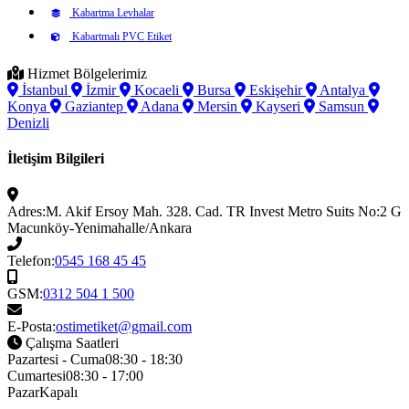
Kabartma Levhalar
Kabartmalı PVC Etiket
Hizmet Bölgelerimiz
İstanbul
İzmir
Kocaeli
Bursa
Eskişehir
Antalya
Konya
Gaziantep
Adana
Mersin
Kayseri
Samsun
Denizli
İletişim Bilgileri
Adres:
M. Akif Ersoy Mah. 328. Cad. TR Invest Metro Suits No:2 G
Macunköy-Yenimahalle/Ankara
Telefon:
0545 168 45 45
GSM:
0312 504 1 500
E-Posta:
ostimetiket@gmail.com
Çalışma Saatleri
Pazartesi - Cuma
08:30 - 18:30
Cumartesi
08:30 - 17:00
Pazar
Kapalı