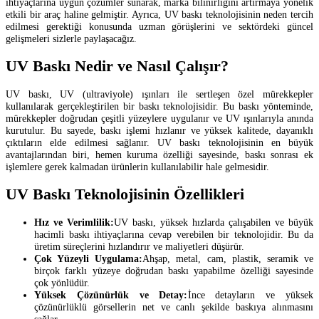
ihtiyaçlarına uygun çözümler sunarak, marka bilinirliğini artırmaya yönelik
etkili bir araç haline gelmiştir. Ayrıca, UV baskı teknolojisinin neden tercih
edilmesi gerektiği konusunda uzman görüşlerini ve sektördeki güncel
gelişmeleri sizlerle paylaşacağız.
UV Baskı Nedir ve Nasıl Çalışır?
UV baskı, UV (ultraviyole) ışınları ile sertleşen özel mürekkepler
kullanılarak gerçekleştirilen bir baskı teknolojisidir. Bu baskı yönteminde,
mürekkepler doğrudan çeşitli yüzeylere uygulanır ve UV ışınlarıyla anında
kurutulur. Bu sayede, baskı işlemi hızlanır ve yüksek kalitede, dayanıklı
çıktıların elde edilmesi sağlanır. UV baskı teknolojisinin en büyük
avantajlarından biri, hemen kuruma özelliği sayesinde, baskı sonrası ek
işlemlere gerek kalmadan ürünlerin kullanılabilir hale gelmesidir.
UV Baskı Teknolojisinin Özellikleri
Hız ve Verimlilik:
UV baskı, yüksek hızlarda çalışabilen ve büyük
hacimli baskı ihtiyaçlarına cevap verebilen bir teknolojidir. Bu da
üretim süreçlerini hızlandırır ve maliyetleri düşürür.
Çok Yüzeyli Uygulama:
Ahşap, metal, cam, plastik, seramik ve
birçok farklı yüzeye doğrudan baskı yapabilme özelliği sayesinde
çok yönlüdür.
Yüksek Çözünürlük ve Detay:
İnce detayların ve yüksek
çözünürlüklü görsellerin net ve canlı şekilde baskıya alınmasını
sağlar.