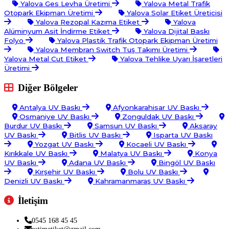
Yalova Ges Levha Üretimi
Yalova Metal Trafik
Otopark Ekipman Üretimi
Yalova Solar Etiket Üreticisi
Yalova Rezopal Kazıma Etiket
Yalova
Alüminyum Asit İndirme Etiket
Yalova Dijital Baskı
Folyo
Yalova Plastik Trafik Otopark Ekipman Üretimi
Yalova Membran Switch Tuş Takımı Üretimi
Yalova Metal Cut Etiket
Yalova Tehlike Uyarı İşaretleri
Üretimi
Diğer Bölgeler
Antalya UV Baskı
Afyonkarahisar UV Baskı
Osmaniye UV Baskı
Zonguldak UV Baskı
Burdur UV Baskı
Samsun UV Baskı
Aksaray
UV Baskı
Bitlis UV Baskı
Isparta UV Baskı
Yozgat UV Baskı
Kocaeli UV Baskı
Kırıkkale UV Baskı
Malatya UV Baskı
Konya
UV Baskı
Adana UV Baskı
Bingöl UV Baskı
Kırşehir UV Baskı
Bolu UV Baskı
Denizli UV Baskı
Kahramanmaraş UV Baskı
İletişim
0545 168 45 45
ostimetiket@gmail.com