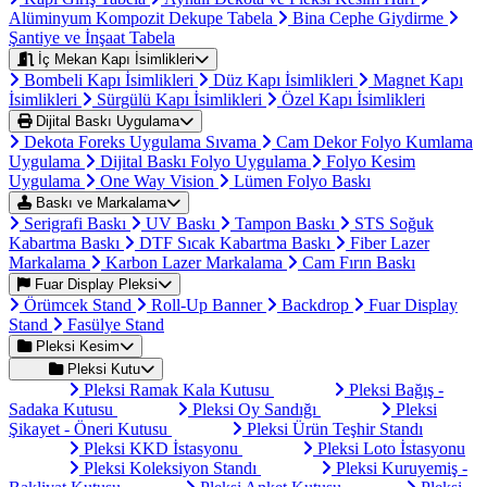
Alüminyum Kompozit Dekupe Tabela
Bina Cephe Giydirme
Şantiye ve İnşaat Tabela
İç Mekan Kapı İsimlikleri
Bombeli Kapı İsimlikleri
Düz Kapı İsimlikleri
Magnet Kapı
İsimlikleri
Sürgülü Kapı İsimlikleri
Özel Kapı İsimlikleri
Dijital Baskı Uygulama
Dekota Foreks Uygulama Sıvama
Cam Dekor Folyo Kumlama
Uygulama
Dijital Baskı Folyo Uygulama
Folyo Kesim
Uygulama
One Way Vision
Lümen Folyo Baskı
Baskı ve Markalama
Serigrafi Baskı
UV Baskı
Tampon Baskı
STS Soğuk
Kabartma Baskı
DTF Sıcak Kabartma Baskı
Fiber Lazer
Markalama
Karbon Lazer Markalama
Cam Fırın Baskı
Fuar Display Pleksi
Örümcek Stand
Roll-Up Banner
Backdrop
Fuar Display
Stand
Fasülye Stand
Pleksi Kesim
Pleksi Kutu
Pleksi Ramak Kala Kutusu
Pleksi Bağış -
Sadaka Kutusu
Pleksi Oy Sandığı
Pleksi
Şikayet - Öneri Kutusu
Pleksi Ürün Teşhir Standı
Pleksi KKD İstasyonu
Pleksi Loto İstasyonu
Pleksi Koleksiyon Standı
Pleksi Kuruyemiş -