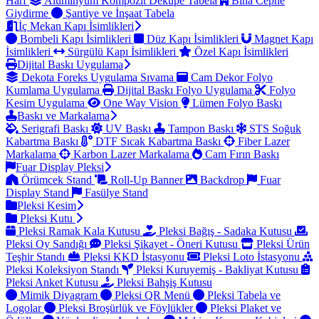
Harf
Alüminyum Kompozit Dekupe Tabela
Bina Cephe
Giydirme
Şantiye ve İnşaat Tabela
İç Mekan Kapı İsimlikleri
Bombeli Kapı İsimlikleri
Düz Kapı İsimlikleri
Magnet Kapı
İsimlikleri
Sürgülü Kapı İsimlikleri
Özel Kapı İsimlikleri
Dijital Baskı Uygulama
Dekota Foreks Uygulama Sıvama
Cam Dekor Folyo
Kumlama Uygulama
Dijital Baskı Folyo Uygulama
Folyo
Kesim Uygulama
One Way Vision
Lümen Folyo Baskı
Baskı ve Markalama
Serigrafi Baskı
UV Baskı
Tampon Baskı
STS Soğuk
Kabartma Baskı
DTF Sıcak Kabartma Baskı
Fiber Lazer
Markalama
Karbon Lazer Markalama
Cam Fırın Baskı
Fuar Display Pleksi
Örümcek Stand
Roll-Up Banner
Backdrop
Fuar
Display Stand
Fasülye Stand
Pleksi Kesim
Pleksi Kutu
Pleksi Ramak Kala Kutusu
Pleksi Bağış - Sadaka Kutusu
Pleksi Oy Sandığı
Pleksi Şikayet - Öneri Kutusu
Pleksi Ürün
Teşhir Standı
Pleksi KKD İstasyonu
Pleksi Loto İstasyonu
Pleksi Koleksiyon Standı
Pleksi Kuruyemiş - Bakliyat Kutusu
Pleksi Anket Kutusu
Pleksi Bahşiş Kutusu
Mimik Diyagram
Pleksi QR Menü
Pleksi Tabela ve
Logolar
Pleksi Broşürlük ve Föylükler
Pleksi Plaket ve