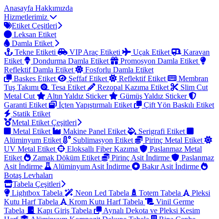
Anasayfa
Hakkımızda
Hizmetlerimiz
Etiket Çeşitleri
Leksan Etiket
Damla Etiket
Tekne Etiketi
VIP Araç Etiketi
Uçak Etiket
Karavan
Etiket
Dondurma Damla Etiket
Promosyon Damla Etiket
Reflektif Damla Etiket
Fosforlu Damla Etiket
Baskes Etiket
Şeffaf Etiket
Reflektif Etiket
Membran
Tuş Takımı
Tesa Etiket
Rezopal Kazıma Etiket
Slim Cut
Metal Cut
Altın Yaldız Sticker
Gümüş Yaldız Sticker
Garanti Etiket
İçten Yapıştırmalı Etiket
Çift Yön Baskılı Etiket
Statik Etiket
Metal Etiket Çeşitleri
Metal Etiket
Makine Panel Etiket
Serigrafi Etiket
Alüminyum Etiket
Sublimasyon Etiket
Pirinç Metal Etiket
UV Metal Etiket
Eloksallı Fiber Kazıma
Paslanmaz Metal
Etiket
Zamak Döküm Etiket
Pirinç Asit İndirme
Paslanmaz
Asit İndirme
Alüminyum Asit İndirme
Bakır Asit İndirme
Botaş Levhaları
Tabela Çeşitleri
Lightbox Tabela
Neon Led Tabela
Totem Tabela
Pleksi
Kutu Harf Tabela
Krom Kutu Harf Tabela
Vinil Germe
Tabela
Kapı Giriş Tabela
Aynalı Dekota ve Pleksi Kesim