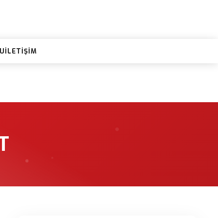
RU
İLETIŞIM
T