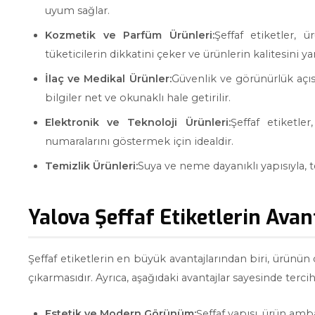
uyum sağlar.
Kozmetik ve Parfüm Ürünleri:
Şeffaf etiketler, 
tüketicilerin dikkatini çeker ve ürünlerin kalitesini yan
İlaç ve Medikal Ürünler:
Güvenlik ve görünürlük açıs
bilgiler net ve okunaklı hale getirilir.
Elektronik ve Teknoloji Ürünleri:
Şeffaf etiketle
numaralarını göstermek için idealdir.
Temizlik Ürünleri:
Suya ve neme dayanıklı yapısıyla, te
Yalova Şeffaf Etiketlerin Avan
Şeffaf etiketlerin en büyük avantajlarından biri, ürün
çıkarmasıdır. Ayrıca, aşağıdaki avantajlar sayesinde terci
Estetik ve Modern Görünüm:
Şeffaf yapısı, ürün amba