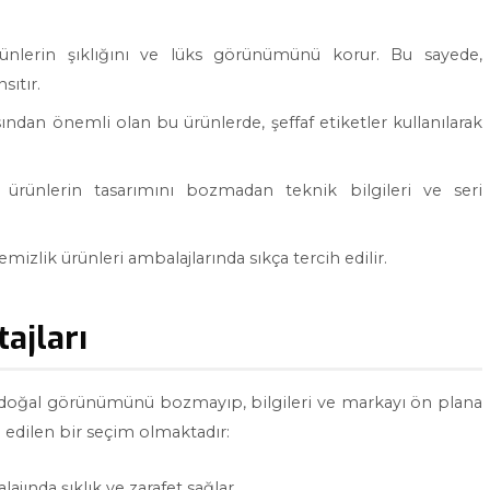
ürünlerin şıklığını ve lüks görünümünü korur. Bu sayede,
sıtır.
ından önemli olan bu ürünlerde, şeffaf etiketler kullanılarak
r, ürünlerin tasarımını bozmadan teknik bilgileri ve seri
mizlik ürünleri ambalajlarında sıkça tercih edilir.
tajları
ün doğal görünümünü bozmayıp, bilgileri ve markayı ön plana
h edilen bir seçim olmaktadır:
lajında şıklık ve zarafet sağlar.