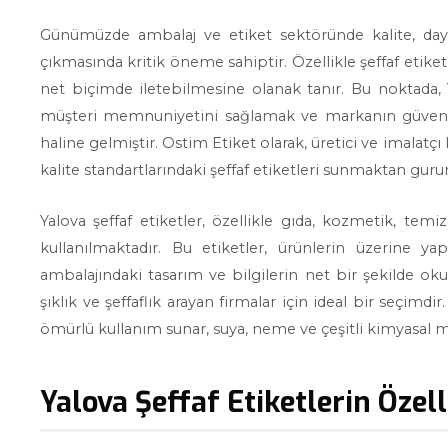
Günümüzde ambalaj ve etiket sektöründe kalite, dayan
çıkmasında kritik öneme sahiptir. Özellikle şeffaf etik
net biçimde iletebilmesine olanak tanır. Bu noktada, Ya
müşteri memnuniyetini sağlamak ve markanın güvenili
haline gelmiştir. Ostim Etiket olarak, üretici ve imalatç
kalite standartlarındaki şeffaf etiketleri sunmaktan guru
Yalova şeffaf etiketler, özellikle gıda, kozmetik, temi
kullanılmaktadır. Bu etiketler, ürünlerin üzerine y
ambalajındaki tasarım ve bilgilerin net bir şekilde ok
şıklık ve şeffaflık arayan firmalar için ideal bir seçimdir
ömürlü kullanım sunar, suya, neme ve çeşitli kimyasal ma
Yalova Şeffaf Etiketlerin Özell