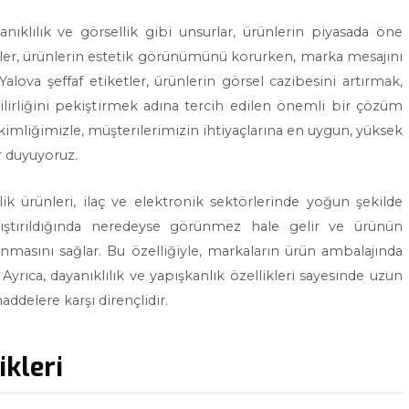
ıklılık ve görsellik gibi unsurlar, ürünlerin piyasada öne
etler, ürünlerin estetik görünümünü korurken, marka mesajını
lova şeffaf etiketler, ürünlerin görsel cazibesini artırmak,
rliğini pekiştirmek adına tercih edilen önemli bir çözüm
ı kimliğimizle, müşterilerimizin ihtiyaçlarına en uygun, yüksek
r duyuyoruz.
zlik ürünleri, ilaç ve elektronik sektörlerinde yoğun şekilde
apıştırıldığında neredeyse görünmez hale gelir ve ürünün
unmasını sağlar. Bu özelliğiyle, markaların ürün ambalajında
. Ayrıca, dayanıklılık ve yapışkanlık özellikleri sayesinde uzun
ddelere karşı dirençlidir.
ikleri