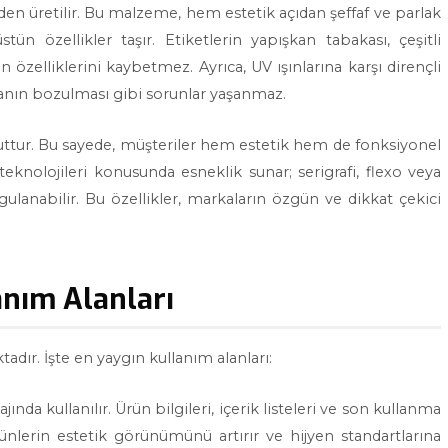
den üretilir. Bu malzeme, hem estetik açıdan şeffaf ve parlak
n özellikler taşır. Etiketlerin yapışkan tabakası, çeşitli
elliklerini kaybetmez. Ayrıca, UV ışınlarına karşı dirençli
şkanın bozulması gibi sorunlar yaşanmaz.
uttur. Bu sayede, müşteriler hem estetik hem de fonksiyonel
 teknolojileri konusunda esneklik sunar; serigrafi, flexo veya
uygulanabilir. Bu özellikler, markaların özgün ve dikkat çekici
anım Alanları
tadır. İşte en yaygın kullanım alanları:
jında kullanılır. Ürün bilgileri, içerik listeleri ve son kullanma
ünlerin estetik görünümünü artırır ve hijyen standartlarına