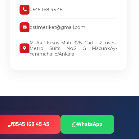
0545 168 45 45
ostimetiket@gmail.com
M. Akif Ersoy Mah. 328. Cad. TR Invest
Metro Suits No:2 G Macunköy-
Yenimahalle/Ankara
0545 168 45 45
WhatsApp